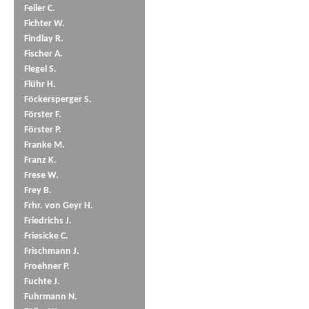
Feiler C.
Fichter W.
Findlay R.
Fischer A.
Flegel S.
Flühr H.
Föckersperger S.
Förster F.
Förster P.
Franke M.
Franz K.
Frese W.
Frey B.
Frhr. von Geyr H.
Friedrichs J.
Friesicke C.
Frischmann J.
Froehner P.
Fuchte J.
Fuhrmann N.