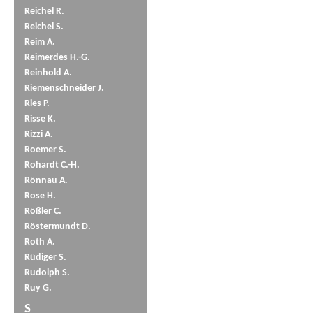
Reichel R.
Reichel S.
Reim A.
Reimerdes H.-G.
Reinhold A.
Riemenschneider J.
Ries P.
Risse K.
Rizzi A.
Roemer S.
Rohardt C.-H.
Rönnau A.
Rose H.
Rößler C.
Röstermundt D.
Roth A.
Rüdiger S.
Rudolph S.
Ruy G.
S