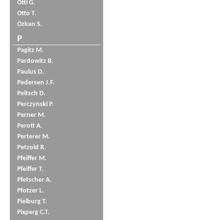
Öttl G.
Otto T.
Özkan S.
P
Pagitz M.
Pardowitz B.
Paulus D.
Pedersen J.F.
Peitsch D.
Perczynski P.
Perner M.
Perott A.
Perterer M.
Petzold R.
Pfeiffer M.
Pfeiffer T.
Pfetscher A.
Pfotzer L.
Pielburg T.
Pixperg C.T.