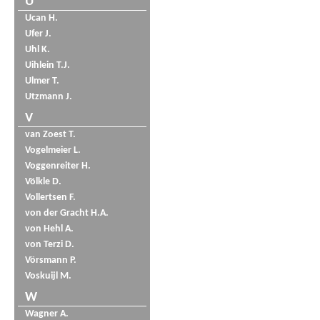
U
Ucan H.
Ufer J.
Uhl K.
Uihlein T.J.
Ulmer T.
Utzmann J.
V
van Zoest T.
Vogelmeier L.
Voggenreiter H.
Völkle D.
Vollertsen F.
von der Gracht H.A.
von Hehl A.
von Terzi D.
Vörsmann P.
Voskuijl M.
W
Wagner A.