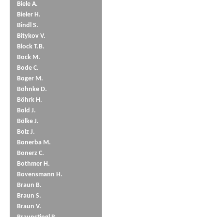
Biele A.
Bieler H.
Bindl S.
Bitykov V.
Block T.B.
Bock M.
Bode C.
Boger M.
Böhnke D.
Böhrk H.
Bold J.
Bölke J.
Bolz J.
Bonerba M.
Bonerz C.
Bothmer H.
Bovensmann H.
Braun B.
Braun S.
Braun V.