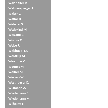
Waldheuer R.
Wallmersperger T.
Walter L.
Wattar H.
Webster S.
Wedekind M.
Weigand B.
Weimer C.
Weise J.
Weishäupl M.
Wentrup M.
Werchner C.
Wermes M.
Werner M.
Wessels W.
Westhäuser K.
Widmann A.
Wiedemann C.
Wiedemann M.
Wilhelms F.