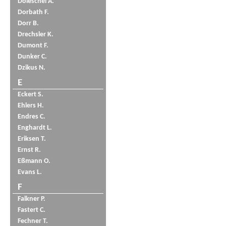
Doleschel A.
Dorbath F.
Dorr B.
Drechsler K.
Dumont F.
Dunker C.
Dzikus N.
E
Eckert S.
Ehlers H.
Endres C.
Enghardt L.
Eriksen T.
Ernst R.
Eßmann O.
Evans L.
F
Falkner P.
Fastert C.
Fechner T.