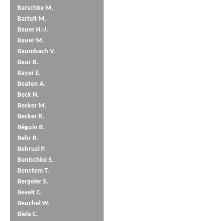
Barschke M.
Bartelt M.
Bauer H.-J.
Bauer M.
Baumbach V.
Baur B.
Bayer E.
Beaten A.
Beck N.
Becker M.
Becker R.
Béguin B.
Behr R.
Behruzi P.
Benischke S.
Benstem T.
Bergeler S.
Beselt C.
Beuchel W.
Biela C.