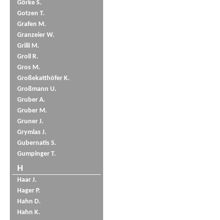
Görke S.
Gotzen T.
Grafen M.
Granzeier W.
Grilli M.
Groll R.
Gros M.
Großekatthöfer K.
Großmann U.
Gruber A.
Gruber M.
Gruner J.
Grymlas J.
Gubernatis S.
Gumpinger T.
H
Haar J.
Hager P.
Hahn D.
Hahn K.