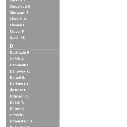
Caselitz T.
Cerbelaud H.
Chowson E.
Ciezki H.K.
Clemen C.
Crocoll P.
Czech M.
D
Dachwald B.
Dafnis A.
Dahmann P.
Danowski C.
Dargel G.
Darkow I.-L.
de Rose F.
Dillmann R.
Dirlich T.
Dittert C.
Dittrich J.
Doberstein D.