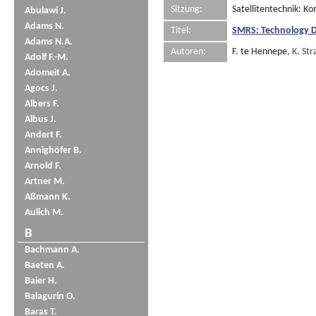
Sitzung:
Satellitentechnik: K
Abulawi J.
Adams N.
Titel:
SMRS: Technology D
Adams N.A.
Autoren:
F. te Hennepe
, K. St
Adolf F.-M.
Adomeit A.
Agocs J.
Albers F.
Albus J.
Andert F.
Annighöfer B.
Arnold F.
Artner M.
Aßmann K.
Aulich M.
B
Bachmann A.
Baeten A.
Baier H.
Balagurin O.
Baras T.