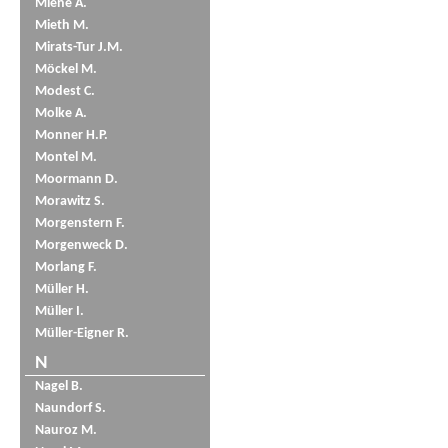
Miene A.
Mieth M.
Mirats-Tur J.M.
Möckel M.
Modest C.
Molke A.
Monner H.P.
Montel M.
Moormann D.
Morawitz S.
Morgenstern F.
Morgenweck D.
Morlang F.
Müller H.
Müller I.
Müller-Eigner R.
N
Nagel B.
Naundorf S.
Nauroz M.