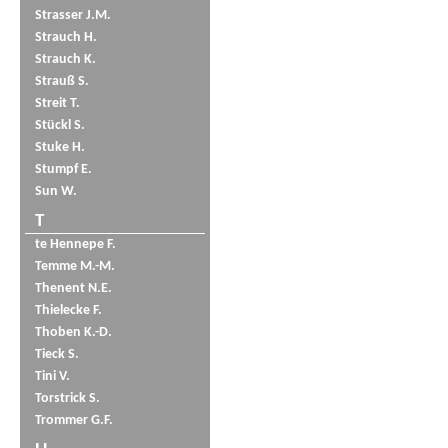
Strasser J.M.
Strauch H.
Strauch K.
Strauß S.
Streit T.
Stückl S.
Stuke H.
Stumpf E.
Sun W.
T
te Hennepe F.
Temme M.-M.
Thenent N.E.
Thielecke F.
Thoben K.-D.
Tieck S.
Tini V.
Torstrick S.
Trommer G.F.