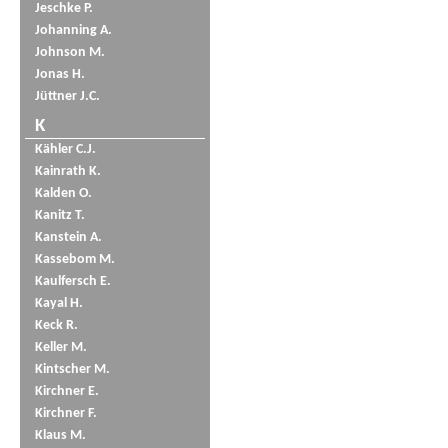
Jeschke P.
Johanning A.
Johnson M.
Jonas H.
Jüttner J.C.
K
Kähler C.J.
Kainrath K.
Kalden O.
Kanitz T.
Kanstein A.
Kassebom M.
Kaulfersch E.
Kayal H.
Keck R.
Keller M.
Kintscher M.
Kirchner E.
Kirchner F.
Klaus M.