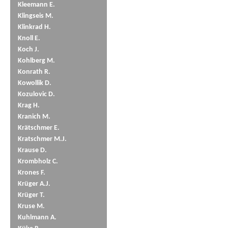
Kleemann E.
Klingseis M.
Klinkrad H.
Knoll E.
Koch J.
Kohlberg M.
Konrath R.
Kowollik D.
Kozulovic D.
Krag H.
Kranich M.
Krätschmer E.
Kratschmer M.J.
Krause D.
Krombholz C.
Krones F.
Krüger A.J.
Krüger T.
Kruse M.
Kuhlmann A.