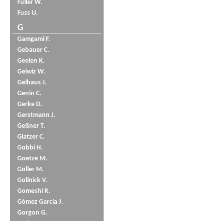
Füller W.
Fuss U.
G
Gamgami F.
Gebauer C.
Geelen K.
Geiwiz W.
Gelhaus J.
Genin C.
Gerke D.
Gerstmann J.
Geßner T.
Glatzer C.
Gobbi H.
Goetze M.
Göller M.
Gollnick V.
Gomeshi R.
Gómez García J.
Gorgon G.