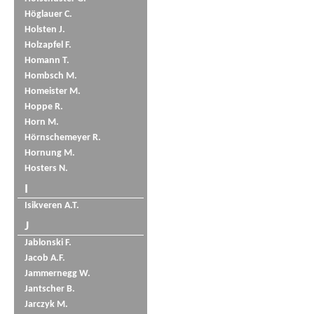
Höglauer C.
Holsten J.
Holzapfel F.
Homann T.
Hombsch M.
Homeister M.
Hoppe R.
Horn M.
Hörnschemeyer R.
Hornung M.
Hosters N.
I
Isikveren A.T.
J
Jablonski F.
Jacob A.F.
Jammernegg W.
Jantscher B.
Jarczyk M.