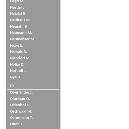
Negri M.
Nestler J.
Netzlaf P.
Neuhaus M.
Neujahr H.
Neumann M.
Neumeister M.
Nicke E.
Niehuis R.
Niendorf M.
Nölke D.
Notholt J.
Nya B.
O
Oberländer J.
Ohneiser O.
Oldenhof E.
Oschwald M.
Ostermann T.
Otten T.