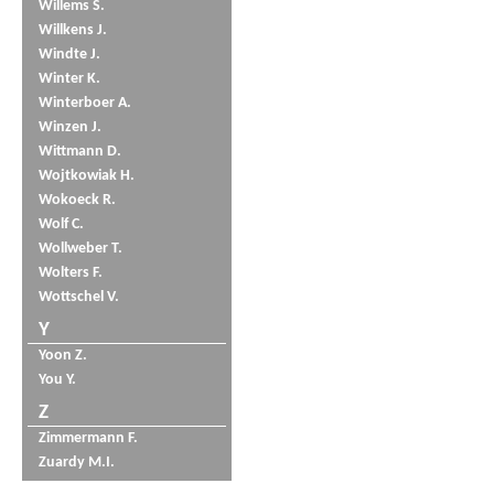
Willems S.
Willkens J.
Windte J.
Winter K.
Winterboer A.
Winzen J.
Wittmann D.
Wojtkowiak H.
Wokoeck R.
Wolf C.
Wollweber T.
Wolters F.
Wottschel V.
Y
Yoon Z.
You Y.
Z
Zimmermann F.
Zuardy M.I.