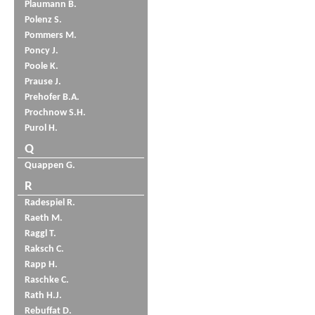
Plaumann B.
Polenz S.
Pommers M.
Poncy J.
Poole K.
Prause J.
Prehofer B.A.
Prochnow S.H.
Purol H.
Q
Quappen G.
R
Radespiel R.
Raeth M.
Raggl T.
Raksch C.
Rapp H.
Raschke C.
Rath H.J.
Rebuffat D.