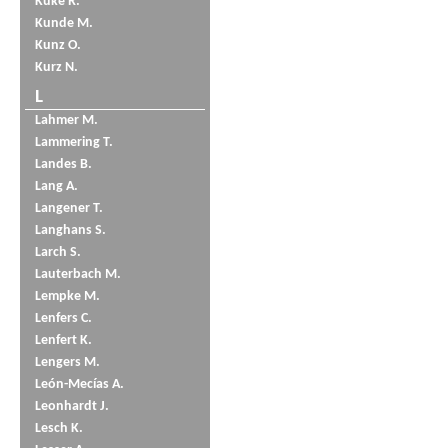
Küke R.
Kunde M.
Kunz O.
Kurz N.
L
Lahmer M.
Lammering T.
Landes B.
Lang A.
Langener T.
Langhans S.
Larch S.
Lauterbach M.
Lempke M.
Lenfers C.
Lenfert K.
Lengers M.
León-Mecías A.
Leonhardt J.
Lesch K.