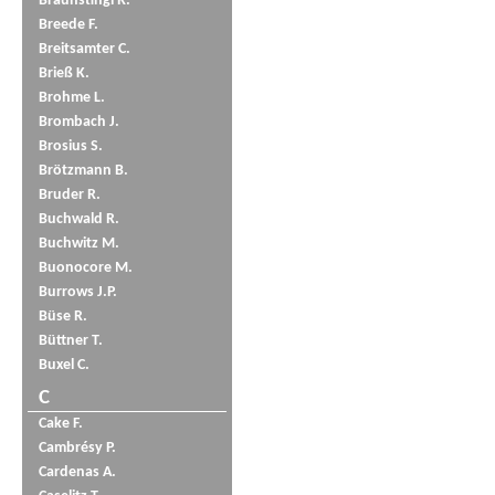
Braunstingl R.
Breede F.
Breitsamter C.
Brieß K.
Brohme L.
Brombach J.
Brosius S.
Brötzmann B.
Bruder R.
Buchwald R.
Buchwitz M.
Buonocore M.
Burrows J.P.
Büse R.
Büttner T.
Buxel C.
C
Cake F.
Cambrésy P.
Cardenas A.