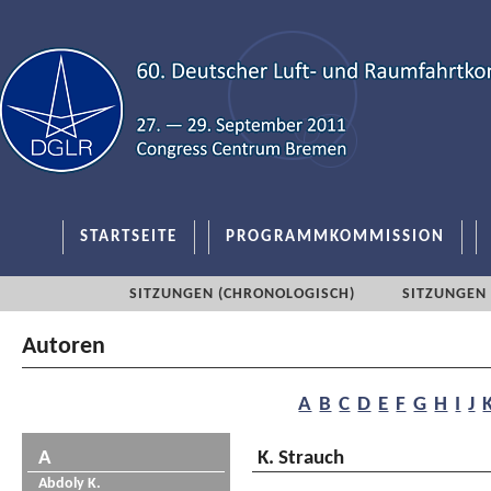
STARTSEITE
PROGRAMMKOMMISSION
SITZUNGEN (CHRONOLOGISCH)
SITZUNGEN 
Autoren
A
B
C
D
E
F
G
H
I
J
A
K. Strauch
Abdoly K.