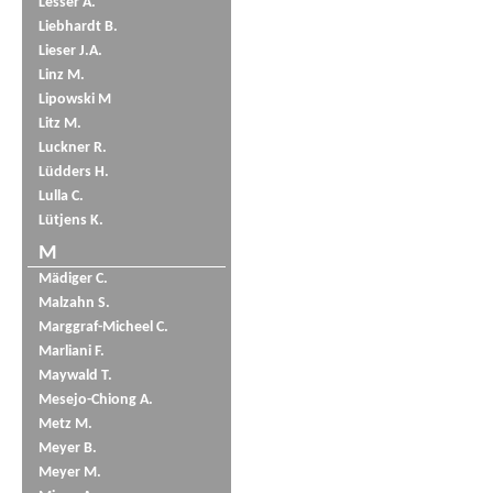
Lesser A.
Liebhardt B.
Lieser J.A.
Linz M.
Lipowski M
Litz M.
Luckner R.
Lüdders H.
Lulla C.
Lütjens K.
M
Mädiger C.
Malzahn S.
Marggraf-Micheel C.
Marliani F.
Maywald T.
Mesejo-Chiong A.
Metz M.
Meyer B.
Meyer M.