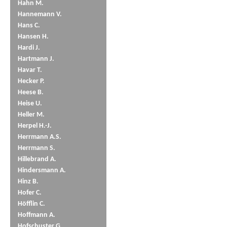
Hahn M.
Hannemann V.
Hans C.
Hansen H.
Hardi J.
Hartmann J.
Havar T.
Hecker P.
Heese B.
Heise U.
Heller M.
Herpel H.-J.
Herrmann A.S.
Herrmann S.
Hillebrand A.
Hindersmann A.
Hinz B.
Hofer C.
Höfflin C.
Hoffmann A.
Hofschuster G.