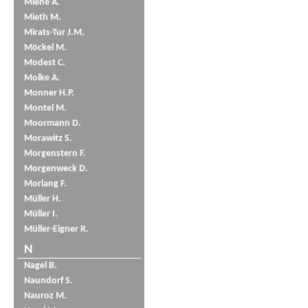
Miene A.
Mieth M.
Mirats-Tur J.M.
Möckel M.
Modest C.
Molke A.
Monner H.P.
Montel M.
Moormann D.
Morawitz S.
Morgenstern F.
Morgenweck D.
Morlang F.
Müller H.
Müller I.
Müller-Eigner R.
N
Nagel B.
Naundorf S.
Nauroz M.