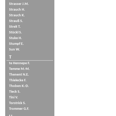
Strasser J.M.
Strauch H.
Strauch K.
Strauß S.
Streit T.
Stückl S.
Stuke H.
Stumpf E.
Sun W.
T
te Hennepe F.
Temme M.-M.
Thenent N.E.
Thielecke F.
Thoben K.-D.
Tieck S.
Tini V.
Torstrick S.
Trommer G.F.