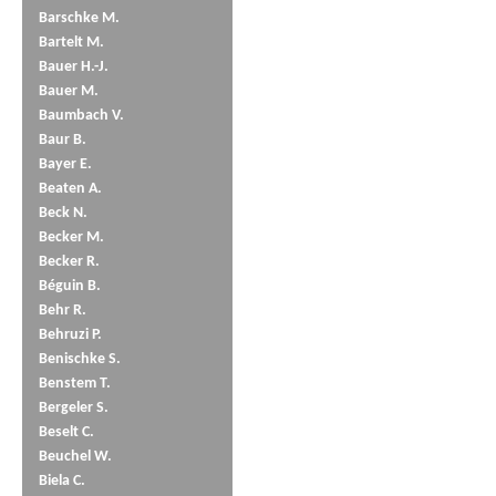
Barschke M.
Bartelt M.
Bauer H.-J.
Bauer M.
Baumbach V.
Baur B.
Bayer E.
Beaten A.
Beck N.
Becker M.
Becker R.
Béguin B.
Behr R.
Behruzi P.
Benischke S.
Benstem T.
Bergeler S.
Beselt C.
Beuchel W.
Biela C.