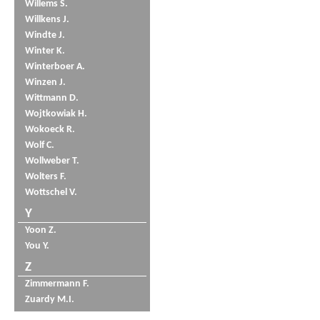
Willems S.
Willkens J.
Windte J.
Winter K.
Winterboer A.
Winzen J.
Wittmann D.
Wojtkowiak H.
Wokoeck R.
Wolf C.
Wollweber T.
Wolters F.
Wottschel V.
Y
Yoon Z.
You Y.
Z
Zimmermann F.
Zuardy M.I.