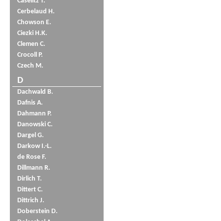
Caselitz T.
Cerbelaud H.
Chowson E.
Ciezki H.K.
Clemen C.
Crocoll P.
Czech M.
D
Dachwald B.
Dafnis A.
Dahmann P.
Danowski C.
Dargel G.
Darkow I.-L.
de Rose F.
Dillmann R.
Dirlich T.
Dittert C.
Dittrich J.
Doberstein D.