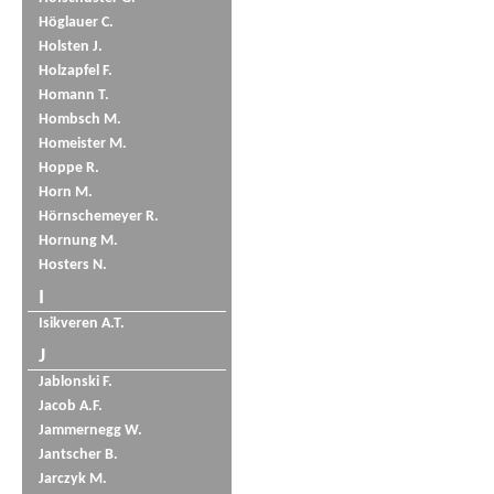
Höglauer C.
Holsten J.
Holzapfel F.
Homann T.
Hombsch M.
Homeister M.
Hoppe R.
Horn M.
Hörnschemeyer R.
Hornung M.
Hosters N.
I
Isikveren A.T.
J
Jablonski F.
Jacob A.F.
Jammernegg W.
Jantscher B.
Jarczyk M.