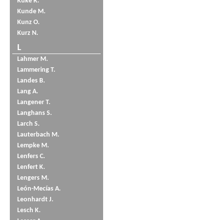
Küke R.
Kunde M.
Kunz O.
Kurz N.
L
Lahmer M.
Lammering T.
Landes B.
Lang A.
Langener T.
Langhans S.
Larch S.
Lauterbach M.
Lempke M.
Lenfers C.
Lenfert K.
Lengers M.
León-Mecías A.
Leonhardt J.
Lesch K.