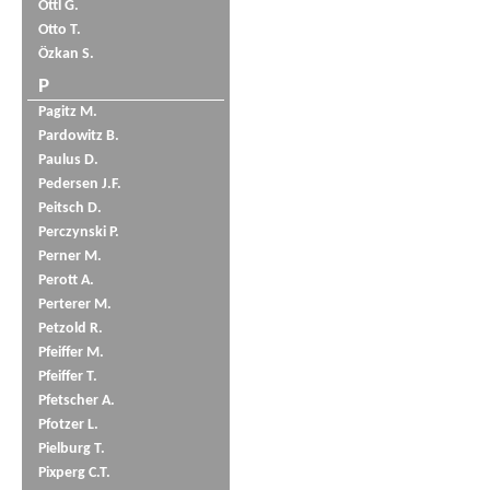
Öttl G.
Otto T.
Özkan S.
P
Pagitz M.
Pardowitz B.
Paulus D.
Pedersen J.F.
Peitsch D.
Perczynski P.
Perner M.
Perott A.
Perterer M.
Petzold R.
Pfeiffer M.
Pfeiffer T.
Pfetscher A.
Pfotzer L.
Pielburg T.
Pixperg C.T.