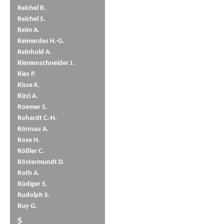
Reichel R.
Reichel S.
Reim A.
Reimerdes H.-G.
Reinhold A.
Riemenschneider J.
Ries P.
Risse K.
Rizzi A.
Roemer S.
Rohardt C.-H.
Rönnau A.
Rose H.
Rößler C.
Röstermundt D.
Roth A.
Rüdiger S.
Rudolph S.
Ruy G.
S