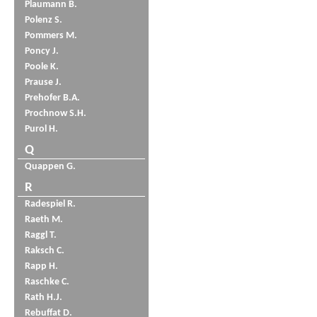
Plaumann B.
Polenz S.
Pommers M.
Poncy J.
Poole K.
Prause J.
Prehofer B.A.
Prochnow S.H.
Purol H.
Q
Quappen G.
R
Radespiel R.
Raeth M.
Raggl T.
Raksch C.
Rapp H.
Raschke C.
Rath H.J.
Rebuffat D.