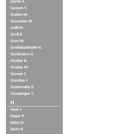
Görke S.
Gotzen T.
Grafen M.
Granzeier W.
Grilli M.
Groll R.
Gros M.
Großekatthöfer K.
Großmann U.
Gruber A.
Gruber M.
Gruner J.
Grymlas J.
Gubernatis S.
Gumpinger T.
H
Haar J.
Hager P.
Hahn D.
Hahn K.