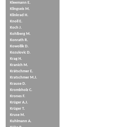
Kleemann E.
Klingseis M.
Klinkrad H.
Knoll E.
Koch J.
Kohlberg M.
Konrath R.
Kowollik D.
Kozulovic D.
Krag H.
Kranich M.
Krätschmer E.
Kratschmer M.J.
Krause D.
Krombholz C.
Krones F.
Krüger A.J.
Krüger T.
Kruse M.
Kuhlmann A.