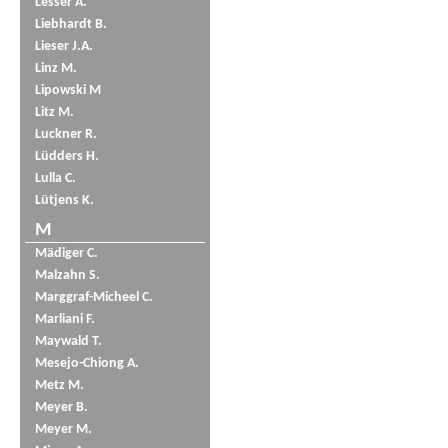
Lesser A.
Liebhardt B.
Lieser J.A.
Linz M.
Lipowski M
Litz M.
Luckner R.
Lüdders H.
Lulla C.
Lütjens K.
M
Mädiger C.
Malzahn S.
Marggraf-Micheel C.
Marliani F.
Maywald T.
Mesejo-Chiong A.
Metz M.
Meyer B.
Meyer M.