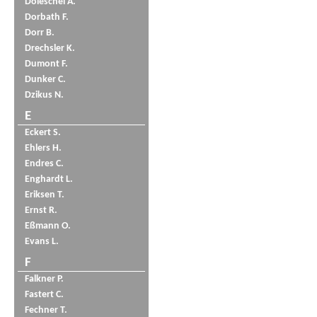
Doleschel A.
Dorbath F.
Dorr B.
Drechsler K.
Dumont F.
Dunker C.
Dzikus N.
E
Eckert S.
Ehlers H.
Endres C.
Enghardt L.
Eriksen T.
Ernst R.
Eßmann O.
Evans L.
F
Falkner P.
Fastert C.
Fechner T.