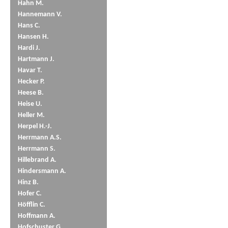
Hahn M.
Hannemann V.
Hans C.
Hansen H.
Hardi J.
Hartmann J.
Havar T.
Hecker P.
Heese B.
Heise U.
Heller M.
Herpel H.-J.
Herrmann A.S.
Herrmann S.
Hillebrand A.
Hindersmann A.
Hinz B.
Hofer C.
Höfflin C.
Hoffmann A.
Hofschuster G.