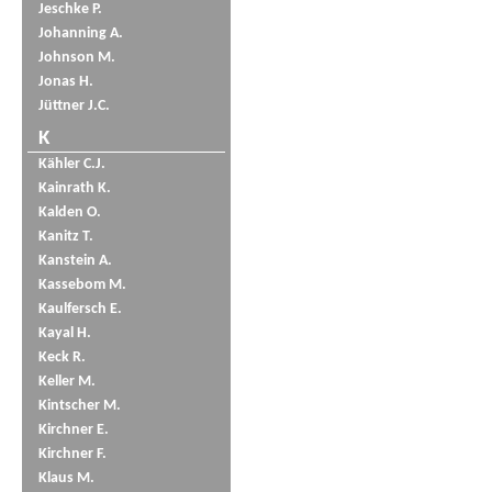
Jeschke P.
Johanning A.
Johnson M.
Jonas H.
Jüttner J.C.
K
Kähler C.J.
Kainrath K.
Kalden O.
Kanitz T.
Kanstein A.
Kassebom M.
Kaulfersch E.
Kayal H.
Keck R.
Keller M.
Kintscher M.
Kirchner E.
Kirchner F.
Klaus M.