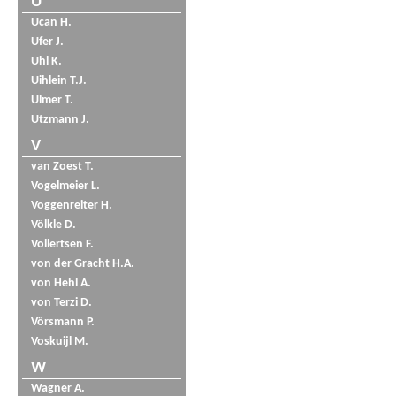
U
Ucan H.
Ufer J.
Uhl K.
Uihlein T.J.
Ulmer T.
Utzmann J.
V
van Zoest T.
Vogelmeier L.
Voggenreiter H.
Völkle D.
Vollertsen F.
von der Gracht H.A.
von Hehl A.
von Terzi D.
Vörsmann P.
Voskuijl M.
W
Wagner A.