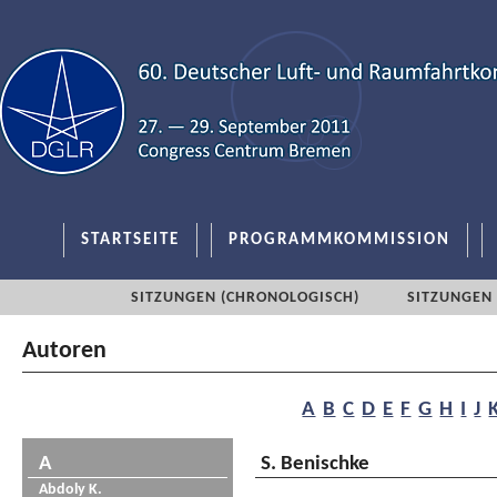
STARTSEITE
PROGRAMMKOMMISSION
SITZUNGEN (CHRONOLOGISCH)
SITZUNGEN 
Autoren
A
B
C
D
E
F
G
H
I
J
A
S. Benischke
Abdoly K.