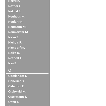
Negri M.
Nestler J.
Netzlaf P.
Neuhaus M.
Neujahr H.
Neumann M.
Neumeister M.
Nicke E.
Niehuis R.
Niendorf M.
Nölke D.
Notholt J.
Nya B.
O
Oberländer J.
Ohneiser O.
Oldenhof E.
Oschwald M.
Ostermann T.
Otten T.