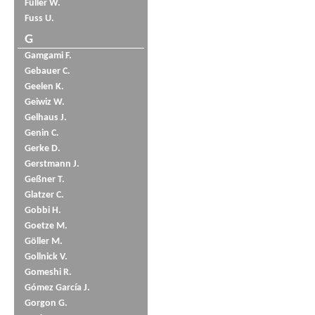
Füller W.
Fuss U.
G
Gamgami F.
Gebauer C.
Geelen K.
Geiwiz W.
Gelhaus J.
Genin C.
Gerke D.
Gerstmann J.
Geßner T.
Glatzer C.
Gobbi H.
Goetze M.
Göller M.
Gollnick V.
Gomeshi R.
Gómez García J.
Gorgon G.