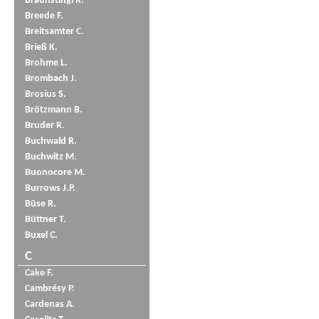
Braunstingl R.
Breede F.
Breitsamter C.
Brieß K.
Brohme L.
Brombach J.
Brosius S.
Brötzmann B.
Bruder R.
Buchwald R.
Buchwitz M.
Buonocore M.
Burrows J.P.
Büse R.
Büttner T.
Buxel C.
C
Cake F.
Cambrésy P.
Cardenas A.