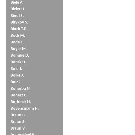
Biele A.
Bieler H.
Bindl S.
Bitykov V.
Block T.B.
Bock M.
Bode C.
Boger M.
Böhnke D.
Böhrk H.
Bold J.
Bölke J.
Bolz J.
Bonerba M.
Bonerz C.
Bothmer H.
Bovensmann H.
Braun B.
Braun S.
Braun V.