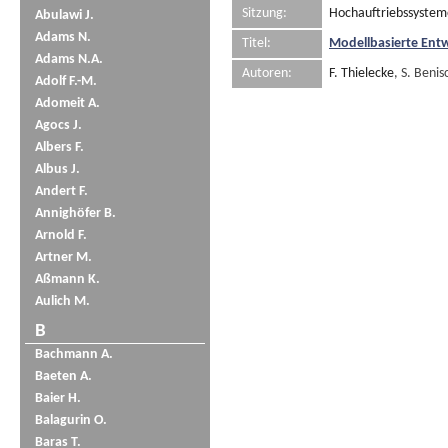
Sitzung:
Hochauftriebssyste
Abulawi J.
Adams N.
Titel:
Modellbasierte Ent
Adams N.A.
Autoren:
F. Thielecke
, S. Beni
Adolf F.-M.
Adomeit A.
Agocs J.
Albers F.
Albus J.
Andert F.
Annighöfer B.
Arnold F.
Artner M.
Aßmann K.
Aulich M.
B
Bachmann A.
Baeten A.
Baier H.
Balagurin O.
Baras T.