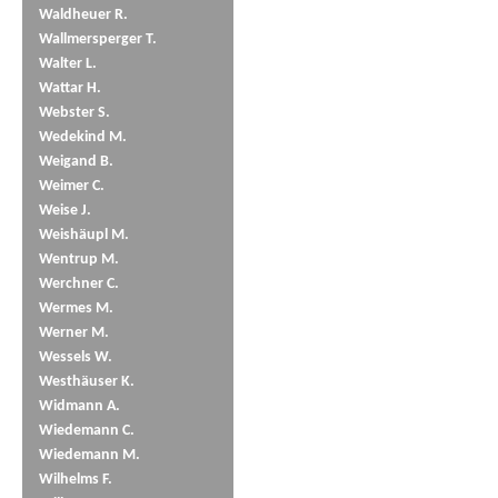
Waldheuer R.
Wallmersperger T.
Walter L.
Wattar H.
Webster S.
Wedekind M.
Weigand B.
Weimer C.
Weise J.
Weishäupl M.
Wentrup M.
Werchner C.
Wermes M.
Werner M.
Wessels W.
Westhäuser K.
Widmann A.
Wiedemann C.
Wiedemann M.
Wilhelms F.