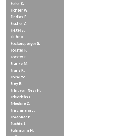
Feiler C.
Fichter W.
Findlay R.
Fischer A.
Flegel S.
Flühr H.
Föckersperger S.
Förster F.
Förster P.
Franke M.
Franz K.
Frese W.
Frey B.
Frhr. von Geyr H.
Friedrichs J.
Friesicke C.
Frischmann J.
Froehner P.
Fuchte J.
Fuhrmann N.