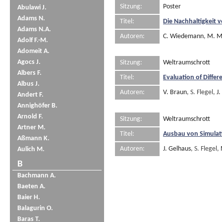
Sitzung:
Poster
Abulawi J.
Adams N.
Titel:
Die Nachhaltigkei
Adams N.A.
Autoren:
C. Wiedemann
,
M. M
Adolf F.-M.
Adomeit A.
Agocs J.
Sitzung:
Weltraumschrott
Albers F.
Titel:
Evaluation of Differ
Albus J.
Autoren:
V. Braun
, S. Flegel,
J
Andert F.
Annighöfer B.
Arnold F.
Sitzung:
Weltraumschrott
Artner M.
Titel:
Ausbau von Simulat
Aßmann K.
Autoren:
J. Gelhaus
, S. Flegel,
Aulich M.
B
Bachmann A.
Baeten A.
Baier H.
Balagurin O.
Baras T.