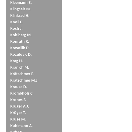
Kleemann E.
Klingseis M.
Klinkrad H.
Knoll E.
Koch J.
Kohlberg M.
Konrath R.
Kowollik D.
Kozulovic D.
Krag H.
Kranich M.
Krätschmer E.
Kratschmer M.J.
Krause D.
Krombholz C.
Krones F.
Krüger A.J.
Krüger T.
Kruse M.
Kuhlmann A.