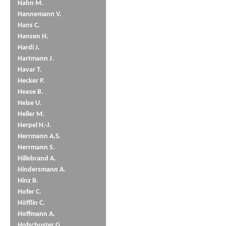
Hahn M.
Hannemann V.
Hans C.
Hansen H.
Hardi J.
Hartmann J.
Havar T.
Hecker P.
Heese B.
Heise U.
Heller M.
Herpel H.-J.
Herrmann A.S.
Herrmann S.
Hillebrand A.
Hindersmann A.
Hinz B.
Hofer C.
Höfflin C.
Hoffmann A.
Hofschuster G.