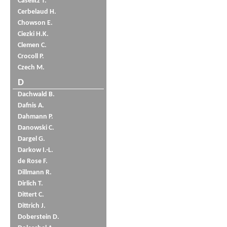
Caselitz T.
Cerbelaud H.
Chowson E.
Ciezki H.K.
Clemen C.
Crocoll P.
Czech M.
D
Dachwald B.
Dafnis A.
Dahmann P.
Danowski C.
Dargel G.
Darkow I.-L.
de Rose F.
Dillmann R.
Dirlich T.
Dittert C.
Dittrich J.
Doberstein D.