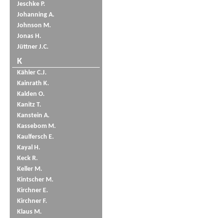
Jeschke P.
Johanning A.
Johnson M.
Jonas H.
Jüttner J.C.
K
Kähler C.J.
Kainrath K.
Kalden O.
Kanitz T.
Kanstein A.
Kassebom M.
Kaulfersch E.
Kayal H.
Keck R.
Keller M.
Kintscher M.
Kirchner E.
Kirchner F.
Klaus M.