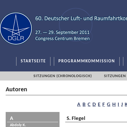
STARTSEITE
PROGRAMMKOMMISSION
SITZUNGEN (CHRONOLOGISCH)
SITZUNGEN 
Autoren
A
B
C
D
E
F
G
H
I
J
A
S. Flegel
Abdoly K.