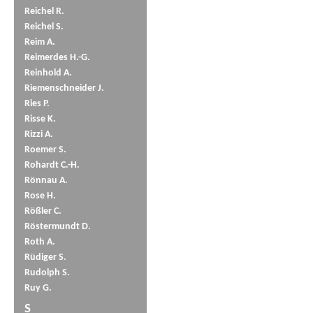
Reichel R.
Reichel S.
Reim A.
Reimerdes H.-G.
Reinhold A.
Riemenschneider J.
Ries P.
Risse K.
Rizzi A.
Roemer S.
Rohardt C.-H.
Rönnau A.
Rose H.
Rößler C.
Röstermundt D.
Roth A.
Rüdiger S.
Rudolph S.
Ruy G.
S