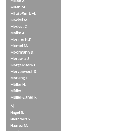
Miene A.
Mieth M.
Mirats-Tur J.M.
Möckel M.
Modest C.
Molke A.
Monner H.P.
Montel M.
Moormann D.
Morawitz S.
Morgenstern F.
Morgenweck D.
Morlang F.
Müller H.
Müller I.
Müller-Eigner R.
N
Nagel B.
Naundorf S.
Nauroz M.