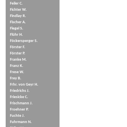
Feiler C.
Fichter W.
Findlay R.
Fischer A.
Flegel S.
Flühr H.
Föckersperger S.
Förster F.
Förster P.
Franke M.
Franz K.
Frese W.
Frey B.
Frhr. von Geyr H.
Friedrichs J.
Friesicke C.
Frischmann J.
Froehner P.
Fuchte J.
Fuhrmann N.