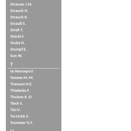
Strasser J.M.
Strauch H.
Strauch K.
Strauß S.
Streit T.
Stückl S.
Stuke H.
Stumpf E.
Sun W.
T
te Hennepe F.
Temme M.-M.
Thenent N.E.
Thielecke F.
Thoben K.-D.
Tieck S.
Tini V.
Torstrick S.
Trommer G.F.