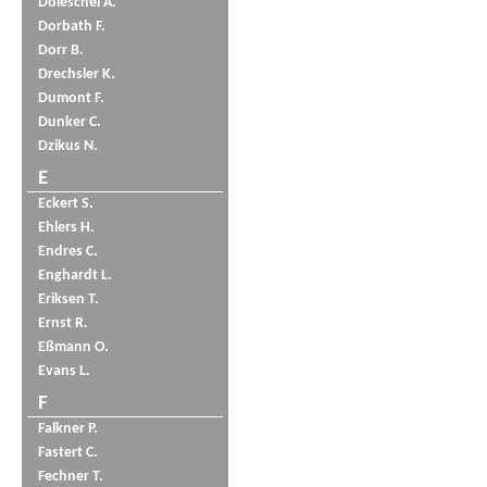
Doleschel A.
Dorbath F.
Dorr B.
Drechsler K.
Dumont F.
Dunker C.
Dzikus N.
E
Eckert S.
Ehlers H.
Endres C.
Enghardt L.
Eriksen T.
Ernst R.
Eßmann O.
Evans L.
F
Falkner P.
Fastert C.
Fechner T.