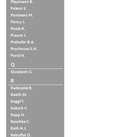
Plaumann B.
Polenz S.
Pommers M.
Poncy J.
Poole K.
Prause J.
Prehofer B.A.
Prochnow S.H.
Purol H.
Q
Quappen G.
R
Radespiel R.
Raeth M.
Raggl T.
Raksch C.
Rapp H.
Raschke C.
Rath H.J.
Rebuffat D.