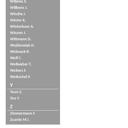
Willems S.
Willkens J.
Windte J.
Winter K.
Winterboer A.
Winzen J.
Wittmann D.
Wojtkowiak H.
Wokoeck R.
Wolf C.
Wollweber T.
Wolters F.
Wottschel V.
Y
Yoon Z.
You Y.
Z
Zimmermann F.
Zuardy M.I.