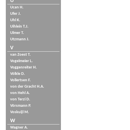
U
Ucan H.
Ufer J.
Uhl K.
Uihlein T.J.
Ulmer T.
Utzmann J.
V
van Zoest T.
Vogelmeier L.
Voggenreiter H.
Völkle D.
Vollertsen F.
von der Gracht H.A.
von Hehl A.
von Terzi D.
Vörsmann P.
Voskuijl M.
W
Wagner A.