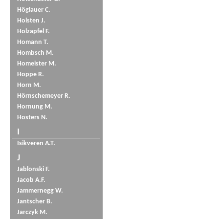
Höglauer C.
Holsten J.
Holzapfel F.
Homann T.
Hombsch M.
Homeister M.
Hoppe R.
Horn M.
Hörnschemeyer R.
Hornung M.
Hosters N.
I
Isikveren A.T.
J
Jablonski F.
Jacob A.F.
Jammernegg W.
Jantscher B.
Jarczyk M.