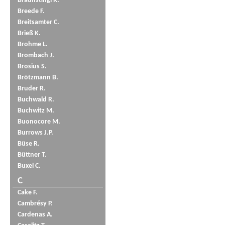
Braunstingl R.
Breede F.
Breitsamter C.
Brieß K.
Brohme L.
Brombach J.
Brosius S.
Brötzmann B.
Bruder R.
Buchwald R.
Buchwitz M.
Buonocore M.
Burrows J.P.
Büse R.
Büttner T.
Buxel C.
C
Cake F.
Cambrésy P.
Cardenas A.