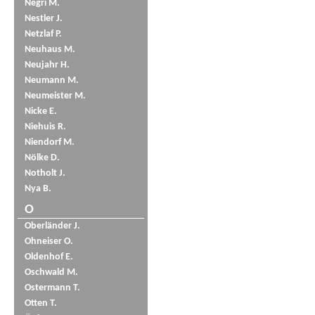
Negri M.
Nestler J.
Netzlaf P.
Neuhaus M.
Neujahr H.
Neumann M.
Neumeister M.
Nicke E.
Niehuis R.
Niendorf M.
Nölke D.
Notholt J.
Nya B.
O
Oberländer J.
Ohneiser O.
Oldenhof E.
Oschwald M.
Ostermann T.
Otten T.