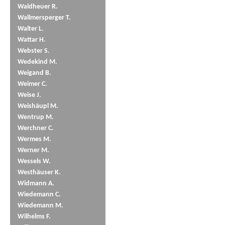
Waldheuer R.
Wallmersperger T.
Walter L.
Wattar H.
Webster S.
Wedekind M.
Weigand B.
Weimer C.
Weise J.
Weishäupl M.
Wentrup M.
Werchner C.
Wermes M.
Werner M.
Wessels W.
Westhäuser K.
Widmann A.
Wiedemann C.
Wiedemann M.
Wilhelms F.