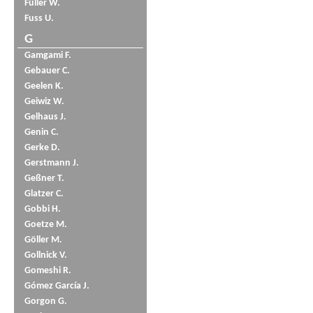
Füller W.
Fuss U.
G
Gamgami F.
Gebauer C.
Geelen K.
Geiwiz W.
Gelhaus J.
Genin C.
Gerke D.
Gerstmann J.
Geßner T.
Glatzer C.
Gobbi H.
Goetze M.
Göller M.
Gollnick V.
Gomeshi R.
Gómez García J.
Gorgon G.