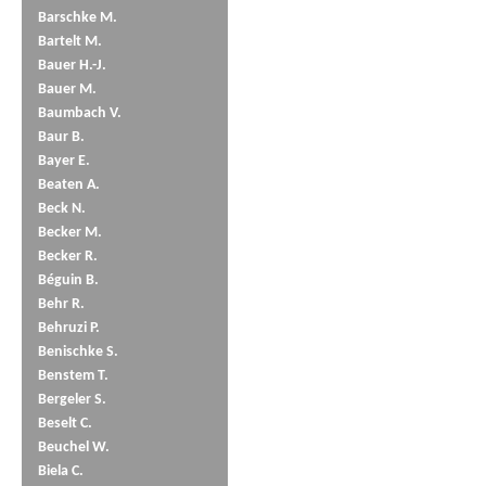
Barschke M.
Bartelt M.
Bauer H.-J.
Bauer M.
Baumbach V.
Baur B.
Bayer E.
Beaten A.
Beck N.
Becker M.
Becker R.
Béguin B.
Behr R.
Behruzi P.
Benischke S.
Benstem T.
Bergeler S.
Beselt C.
Beuchel W.
Biela C.