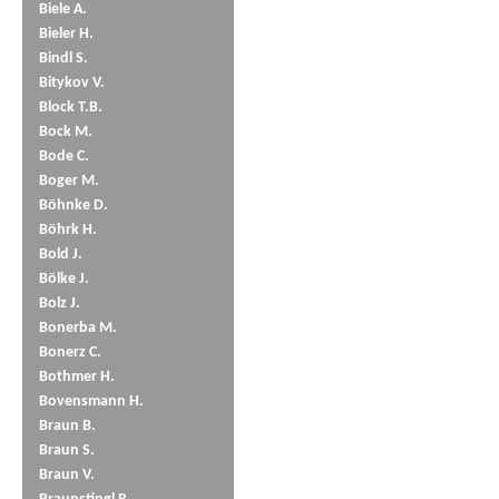
Biele A.
Bieler H.
Bindl S.
Bitykov V.
Block T.B.
Bock M.
Bode C.
Boger M.
Böhnke D.
Böhrk H.
Bold J.
Bölke J.
Bolz J.
Bonerba M.
Bonerz C.
Bothmer H.
Bovensmann H.
Braun B.
Braun S.
Braun V.