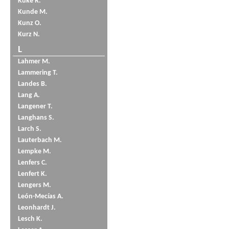
Küke R.
Kunde M.
Kunz O.
Kurz N.
L
Lahmer M.
Lammering T.
Landes B.
Lang A.
Langener T.
Langhans S.
Larch S.
Lauterbach M.
Lempke M.
Lenfers C.
Lenfert K.
Lengers M.
León-Mecías A.
Leonhardt J.
Lesch K.