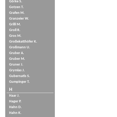
Görke S.
Gotzen T.
Grafen M.
Granzeier W.
Grilli M.
Groll R.
Gros M.
Großekatthöfer K.
Großmann U.
Gruber A.
Gruber M.
Gruner J.
Grymlas J.
Gubernatis S.
Gumpinger T.
H
Haar J.
Hager P.
Hahn D.
Hahn K.