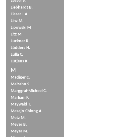
Lesser A.
Liebhardt B.
Lieser J.A.
Linz M.
Lipowski M
Litz M.
Luckner R.
Lüdders H.
Lulla C.
Lütjens K.
M
Mädiger C.
Malzahn S.
Marggraf-Micheel C.
Marliani F.
Maywald T.
Mesejo-Chiong A.
Metz M.
Meyer B.
Meyer M.