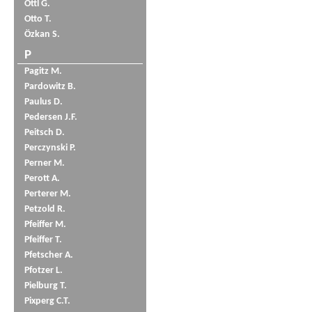
Öttl G.
Otto T.
Özkan S.
P
Pagitz M.
Pardowitz B.
Paulus D.
Pedersen J.F.
Peitsch D.
Perczynski P.
Perner M.
Perott A.
Perterer M.
Petzold R.
Pfeiffer M.
Pfeiffer T.
Pfetscher A.
Pfotzer L.
Pielburg T.
Pixperg C.T.