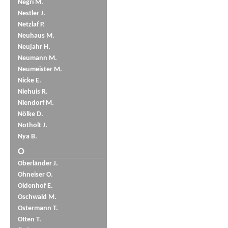
Negri M.
Nestler J.
Netzlaf P.
Neuhaus M.
Neujahr H.
Neumann M.
Neumeister M.
Nicke E.
Niehuis R.
Niendorf M.
Nölke D.
Notholt J.
Nya B.
O
Oberländer J.
Ohneiser O.
Oldenhof E.
Oschwald M.
Ostermann T.
Otten T.