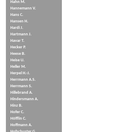
Hahn M.
Hannemann V.
Hans C.
Hansen H.
Hardi J.
Hartmann J.
Havar T.
Hecker P.
Heese B.
Heise U.
Heller M.
Herpel H.-J.
Herrmann A.S.
Herrmann S.
Hillebrand A.
Hindersmann A.
Hinz B.
Hofer C.
Höfflin C.
Hoffmann A.
Hofschuster G.