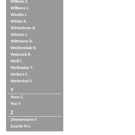
Willems S.
Willkens J.
Windte J.
Winter K.
Winterboer A.
Winzen J.
Wittmann D.
Wojtkowiak H.
Wokoeck R.
Wolf C.
Wollweber T.
Wolters F.
Wottschel V.
Y
Yoon Z.
You Y.
Z
Zimmermann F.
Zuardy M.I.