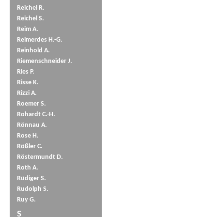
Reichel R.
Reichel S.
Reim A.
Reimerdes H.-G.
Reinhold A.
Riemenschneider J.
Ries P.
Risse K.
Rizzi A.
Roemer S.
Rohardt C.-H.
Rönnau A.
Rose H.
Rößler C.
Röstermundt D.
Roth A.
Rüdiger S.
Rudolph S.
Ruy G.
S