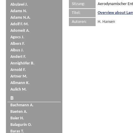
Sitzung:
Aerodynamischer Ent
Abulawi J.
Adams N.
Titel:
Overview about Lami
Adams N.A.
Autoren:
H. Hansen
Adolf F.-M.
Adomeit A.
Agocs J.
Albers F.
Albus J.
Andert F.
Annighöfer B.
Arnold F.
Artner M.
Aßmann K.
Aulich M.
B
Bachmann A.
Baeten A.
Baier H.
Balagurin O.
Baras T.