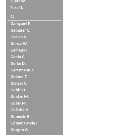
Füller W.
Fuss U.
G
Gamgami F.
Gebauer C.
Geelen K.
Geiwiz W.
Gelhaus J.
Genin C.
Gerke D.
Gerstmann J.
Geßner T.
Glatzer C.
Gobbi H.
Goetze M.
Göller M.
Gollnick V.
Gomeshi R.
Gómez García J.
Gorgon G.