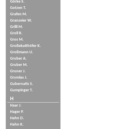
Görke S.
Gotzen T.
Grafen M.
Granzeier W.
Grilli M.
Groll R.
Gros M.
Großekatthöfer K.
Großmann U.
Gruber A.
Gruber M.
Gruner J.
Grymlas J.
Gubernatis S.
Gumpinger T.
H
Haar J.
Hager P.
Hahn D.
Hahn K.