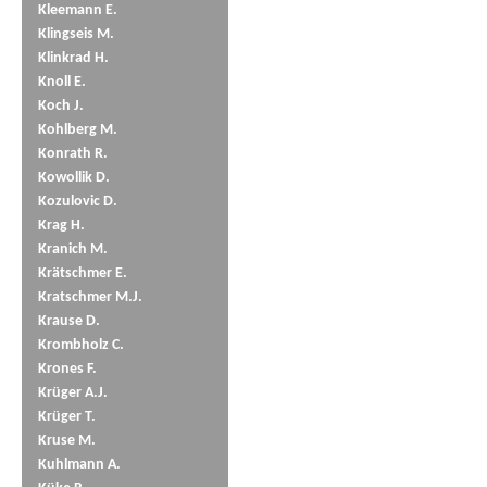
Kleemann E.
Klingseis M.
Klinkrad H.
Knoll E.
Koch J.
Kohlberg M.
Konrath R.
Kowollik D.
Kozulovic D.
Krag H.
Kranich M.
Krätschmer E.
Kratschmer M.J.
Krause D.
Krombholz C.
Krones F.
Krüger A.J.
Krüger T.
Kruse M.
Kuhlmann A.