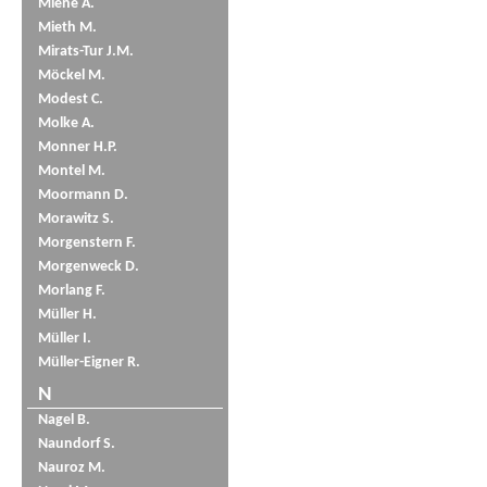
Miene A.
Mieth M.
Mirats-Tur J.M.
Möckel M.
Modest C.
Molke A.
Monner H.P.
Montel M.
Moormann D.
Morawitz S.
Morgenstern F.
Morgenweck D.
Morlang F.
Müller H.
Müller I.
Müller-Eigner R.
N
Nagel B.
Naundorf S.
Nauroz M.