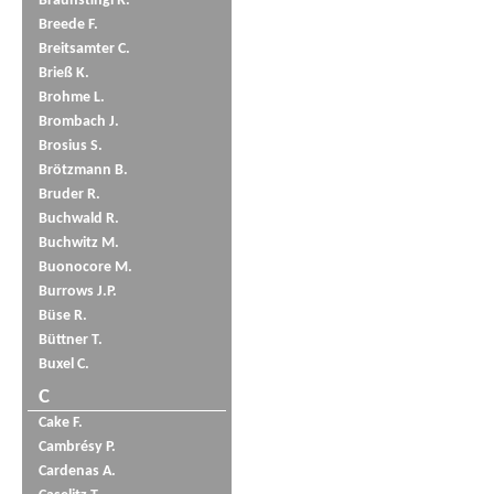
Braunstingl R.
Breede F.
Breitsamter C.
Brieß K.
Brohme L.
Brombach J.
Brosius S.
Brötzmann B.
Bruder R.
Buchwald R.
Buchwitz M.
Buonocore M.
Burrows J.P.
Büse R.
Büttner T.
Buxel C.
C
Cake F.
Cambrésy P.
Cardenas A.