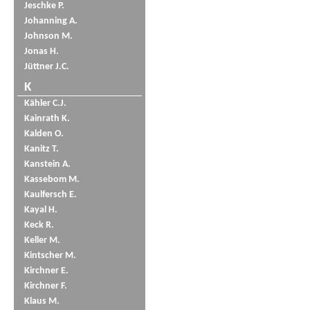
Jeschke P.
Johanning A.
Johnson M.
Jonas H.
Jüttner J.C.
K
Kähler C.J.
Kainrath K.
Kalden O.
Kanitz T.
Kanstein A.
Kassebom M.
Kaulfersch E.
Kayal H.
Keck R.
Keller M.
Kintscher M.
Kirchner E.
Kirchner F.
Klaus M.