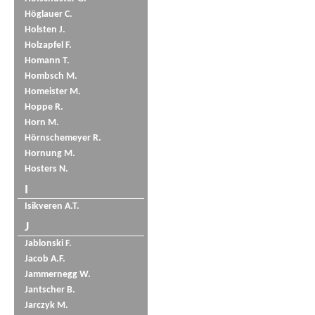
Höglauer C.
Holsten J.
Holzapfel F.
Homann T.
Hombsch M.
Homeister M.
Hoppe R.
Horn M.
Hörnschemeyer R.
Hornung M.
Hosters N.
I
Isikveren A.T.
J
Jablonski F.
Jacob A.F.
Jammernegg W.
Jantscher B.
Jarczyk M.