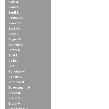
Biele A.
Bieler H.
Bindl S.
Bitykov V.
Block T.B.
Bock M.
Bode C.
Boger M.
Böhnke D.
Böhrk H.
Bold J.
Bölke J.
Bolz J.
Bonerba M.
Bonerz C.
Bothmer H.
Bovensmann H.
Braun B.
Braun S.
Braun V.