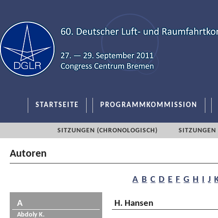
STARTSEITE
PROGRAMMKOMMISSION
SITZUNGEN (CHRONOLOGISCH)
SITZUNGEN 
Autoren
A
B
C
D
E
F
G
H
I
J
A
H. Hansen
Abdoly K.