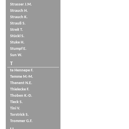
Strasser J.M.
Strauch H.
Strauch K.
Strauß S.
Streit T.
Stückl S.
Stuke H.
Stumpf E.
Sun W.
T
te Hennepe F.
Temme M.-M.
Thenent N.E.
Thielecke F.
Thoben K.-D.
Tieck S.
Tini V.
Torstrick S.
Trommer G.F.