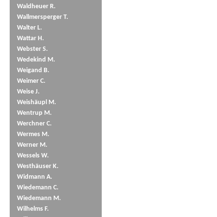
Waldheuer R.
Wallmersperger T.
Walter L.
Wattar H.
Webster S.
Wedekind M.
Weigand B.
Weimer C.
Weise J.
Weishäupl M.
Wentrup M.
Werchner C.
Wermes M.
Werner M.
Wessels W.
Westhäuser K.
Widmann A.
Wiedemann C.
Wiedemann M.
Wilhelms F.