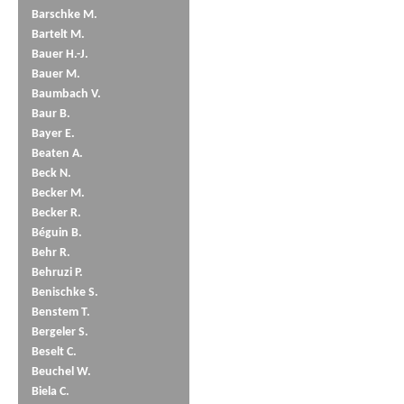
Barschke M.
Bartelt M.
Bauer H.-J.
Bauer M.
Baumbach V.
Baur B.
Bayer E.
Beaten A.
Beck N.
Becker M.
Becker R.
Béguin B.
Behr R.
Behruzi P.
Benischke S.
Benstem T.
Bergeler S.
Beselt C.
Beuchel W.
Biela C.