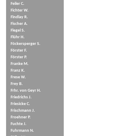
Feiler C.
Fichter W.
Findlay R.
Fischer A.
Flegel S.
Flühr H.
Föckersperger S.
Förster F.
Förster P.
Franke M.
Franz K.
Frese W.
Frey B.
Frhr. von Geyr H.
Friedrichs J.
Friesicke C.
Frischmann J.
Froehner P.
Fuchte J.
Fuhrmann N.