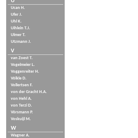
U
Ucan H.
Ufer J.
Uhl K.
Uihlein T.J.
Ulmer T.
Utzmann J.
V
van Zoest T.
Vogelmeier L.
Voggenreiter H.
Völkle D.
Vollertsen F.
von der Gracht H.A.
von Hehl A.
von Terzi D.
Vörsmann P.
Voskuijl M.
W
Wagner A.