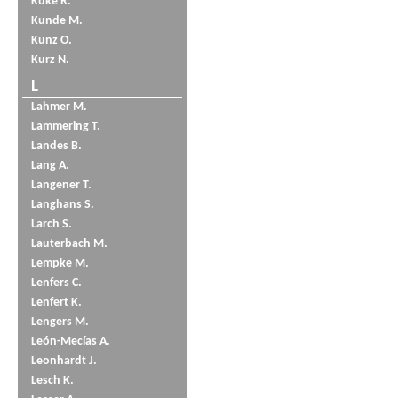
Küke R.
Kunde M.
Kunz O.
Kurz N.
L
Lahmer M.
Lammering T.
Landes B.
Lang A.
Langener T.
Langhans S.
Larch S.
Lauterbach M.
Lempke M.
Lenfers C.
Lenfert K.
Lengers M.
León-Mecías A.
Leonhardt J.
Lesch K.