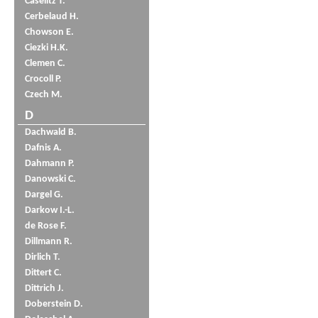
Caselitz T.
Cerbelaud H.
Chowson E.
Ciezki H.K.
Clemen C.
Crocoll P.
Czech M.
D
Dachwald B.
Dafnis A.
Dahmann P.
Danowski C.
Dargel G.
Darkow I.-L.
de Rose F.
Dillmann R.
Dirlich T.
Dittert C.
Dittrich J.
Doberstein D.