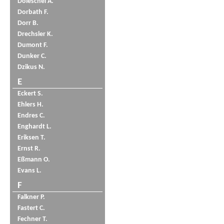
Doleschel A.
Dorbath F.
Dorr B.
Drechsler K.
Dumont F.
Dunker C.
Dzikus N.
E
Eckert S.
Ehlers H.
Endres C.
Enghardt L.
Eriksen T.
Ernst R.
Eßmann O.
Evans L.
F
Falkner P.
Fastert C.
Fechner T.