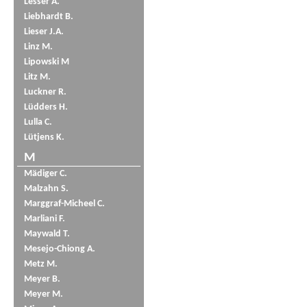
Lesser A.
Liebhardt B.
Lieser J.A.
Linz M.
Lipowski M
Litz M.
Luckner R.
Lüdders H.
Lulla C.
Lütjens K.
M
Mädiger C.
Malzahn S.
Marggraf-Micheel C.
Marliani F.
Maywald T.
Mesejo-Chiong A.
Metz M.
Meyer B.
Meyer M.