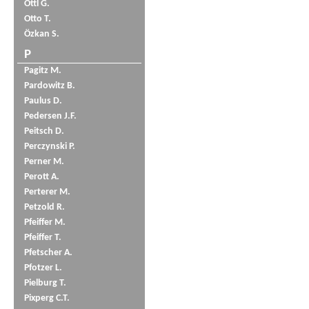
Öttl G.
Otto T.
Özkan S.
P
Pagitz M.
Pardowitz B.
Paulus D.
Pedersen J.F.
Peitsch D.
Perczynski P.
Perner M.
Perott A.
Perterer M.
Petzold R.
Pfeiffer M.
Pfeiffer T.
Pfetscher A.
Pfotzer L.
Pielburg T.
Pixperg C.T.