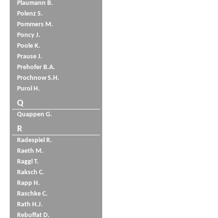
Plaumann B.
Polenz S.
Pommers M.
Poncy J.
Poole K.
Prause J.
Prehofer B.A.
Prochnow S.H.
Purol H.
Q
Quappen G.
R
Radespiel R.
Raeth M.
Raggl T.
Raksch C.
Rapp H.
Raschke C.
Rath H.J.
Rebuffat D.