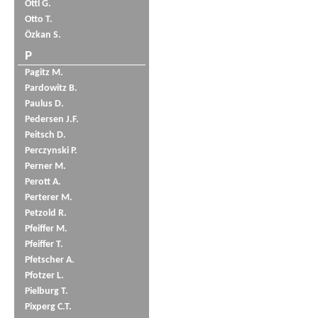
Öttl G.
Otto T.
Özkan S.
P
Pagitz M.
Pardowitz B.
Paulus D.
Pedersen J.F.
Peitsch D.
Perczynski P.
Perner M.
Perott A.
Perterer M.
Petzold R.
Pfeiffer M.
Pfeiffer T.
Pfetscher A.
Pfotzer L.
Pielburg T.
Pixperg C.T.