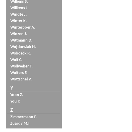
Willems S.
Willkens J.
Windte J.
Winter K.
Winterboer A.
Winzen J.
Wittmann D.
Wojtkowiak H.
Wokoeck R.
Wolf C.
Wollweber T.
Wolters F.
Wottschel V.
Y
Yoon Z.
You Y.
Z
Zimmermann F.
Zuardy M.I.