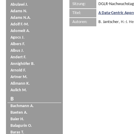
Sitzung:
DGLR-Nachwuchstag
Abulawi J.
Adams N.
Titel:
A Data-Centric Appr
Adams N.A.
Autoren:
B. Jantscher
, H.-J. H
Adolf F.-M.
Adomeit A.
Agocs J.
Albers F.
Albus J.
Andert F.
Annighöfer B.
Arnold F.
Artner M.
Aßmann K.
Aulich M.
B
Bachmann A.
Baeten A.
Baier H.
Balagurin O.
Baras T.