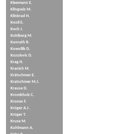
Kleemann E.
Klingseis M.
Klinkrad H.
Knoll E.
Koch J.
Kohlberg M.
Konrath R.
Kowollik D.
Kozulovic D.
Krag H.
Kranich M.
Krätschmer E.
Kratschmer M.J.
Krause D.
Krombholz C.
Krones F.
Krüger A.J.
Krüger T.
Kruse M.
Kuhlmann A.