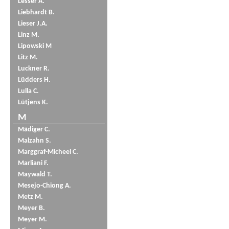
Lesser A.
Liebhardt B.
Lieser J.A.
Linz M.
Lipowski M
Litz M.
Luckner R.
Lüdders H.
Lulla C.
Lütjens K.
M
Mädiger C.
Malzahn S.
Marggraf-Micheel C.
Marliani F.
Maywald T.
Mesejo-Chiong A.
Metz M.
Meyer B.
Meyer M.