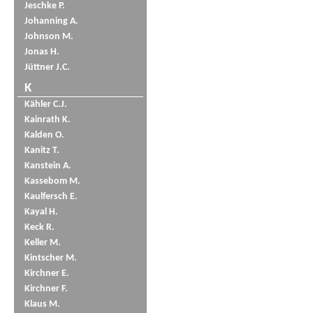
Jeschke P.
Johanning A.
Johnson M.
Jonas H.
Jüttner J.C.
K
Kähler C.J.
Kainrath K.
Kalden O.
Kanitz T.
Kanstein A.
Kassebom M.
Kaulfersch E.
Kayal H.
Keck R.
Keller M.
Kintscher M.
Kirchner E.
Kirchner F.
Klaus M.