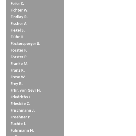
Feiler C.
Fichter W.
Findlay R.
Fischer A.
Flegel S.
Flühr H.
Föckersperger S.
Förster F.
Förster P.
Franke M.
Franz K.
Frese W.
Frey B.
Frhr. von Geyr H.
Friedrichs J.
Friesicke C.
Frischmann J.
Froehner P.
Fuchte J.
Fuhrmann N.