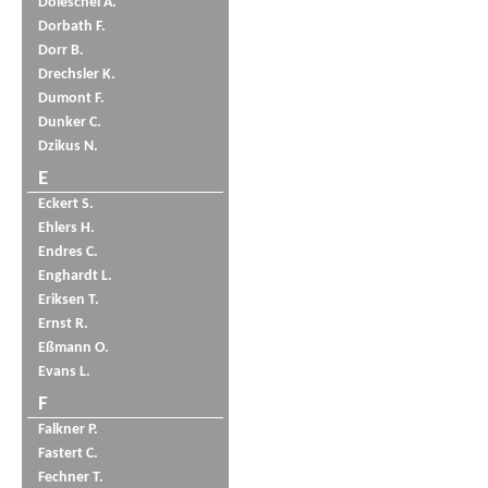
Doleschel A.
Dorbath F.
Dorr B.
Drechsler K.
Dumont F.
Dunker C.
Dzikus N.
E
Eckert S.
Ehlers H.
Endres C.
Enghardt L.
Eriksen T.
Ernst R.
Eßmann O.
Evans L.
F
Falkner P.
Fastert C.
Fechner T.