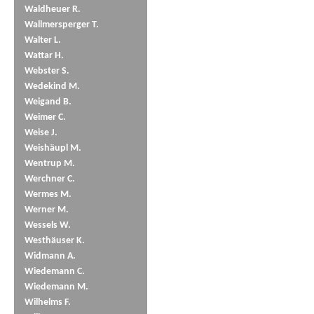
Waldheuer R.
Wallmersperger T.
Walter L.
Wattar H.
Webster S.
Wedekind M.
Weigand B.
Weimer C.
Weise J.
Weishäupl M.
Wentrup M.
Werchner C.
Wermes M.
Werner M.
Wessels W.
Westhäuser K.
Widmann A.
Wiedemann C.
Wiedemann M.
Wilhelms F.