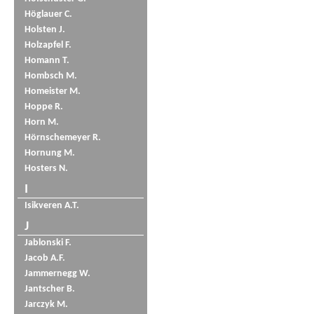
Höglauer C.
Holsten J.
Holzapfel F.
Homann T.
Hombsch M.
Homeister M.
Hoppe R.
Horn M.
Hörnschemeyer R.
Hornung M.
Hosters N.
I
Isikveren A.T.
J
Jablonski F.
Jacob A.F.
Jammernegg W.
Jantscher B.
Jarczyk M.