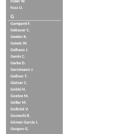
Füller W.
Fuss U.
G
Gamgami F.
Gebauer C.
Geelen K.
Geiwiz W.
Gelhaus J.
Genin C.
Gerke D.
Gerstmann J.
Geßner T.
Glatzer C.
Gobbi H.
Goetze M.
Göller M.
Gollnick V.
Gomeshi R.
Gómez García J.
Gorgon G.