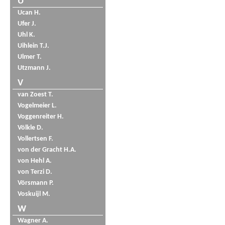
U
Ucan H.
Ufer J.
Uhl K.
Uihlein T.J.
Ulmer T.
Utzmann J.
V
van Zoest T.
Vogelmeier L.
Voggenreiter H.
Völkle D.
Vollertsen F.
von der Gracht H.A.
von Hehl A.
von Terzi D.
Vörsmann P.
Voskuijl M.
W
Wagner A.