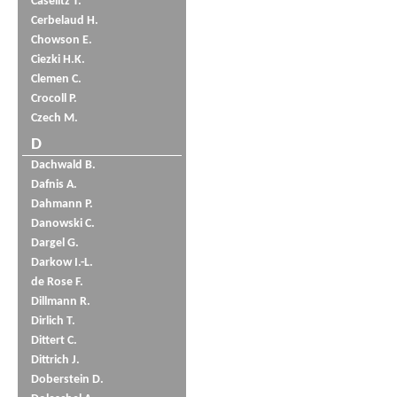
Caselitz T.
Cerbelaud H.
Chowson E.
Ciezki H.K.
Clemen C.
Crocoll P.
Czech M.
D
Dachwald B.
Dafnis A.
Dahmann P.
Danowski C.
Dargel G.
Darkow I.-L.
de Rose F.
Dillmann R.
Dirlich T.
Dittert C.
Dittrich J.
Doberstein D.