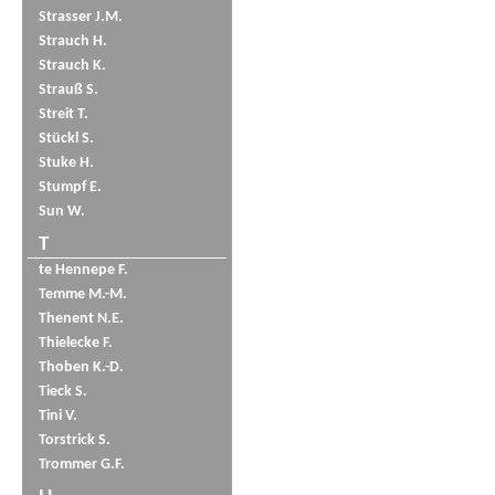
Strasser J.M.
Strauch H.
Strauch K.
Strauß S.
Streit T.
Stückl S.
Stuke H.
Stumpf E.
Sun W.
T
te Hennepe F.
Temme M.-M.
Thenent N.E.
Thielecke F.
Thoben K.-D.
Tieck S.
Tini V.
Torstrick S.
Trommer G.F.