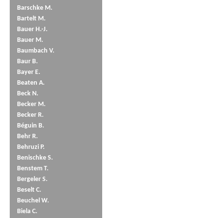
Barschke M.
Bartelt M.
Bauer H.-J.
Bauer M.
Baumbach V.
Baur B.
Bayer E.
Beaten A.
Beck N.
Becker M.
Becker R.
Béguin B.
Behr R.
Behruzi P.
Benischke S.
Benstem T.
Bergeler S.
Beselt C.
Beuchel W.
Biela C.