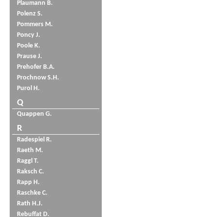
Plaumann B.
Polenz S.
Pommers M.
Poncy J.
Poole K.
Prause J.
Prehofer B.A.
Prochnow S.H.
Purol H.
Q
Quappen G.
R
Radespiel R.
Raeth M.
Raggl T.
Raksch C.
Rapp H.
Raschke C.
Rath H.J.
Rebuffat D.