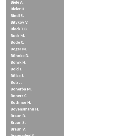
Biele A.
Bieler H.
Bindl S.
Bitykov V.
Block T.B.
Bock M.
Bode C.
Boger M.
Böhnke D.
Böhrk H.
Bold J.
Bölke J.
Bolz J.
Bonerba M.
Bonerz C.
Bothmer H.
Bovensmann H.
Braun B.
Braun S.
Braun V.