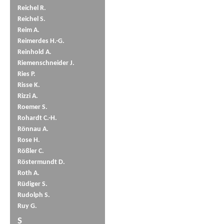
Reichel R.
Reichel S.
Reim A.
Reimerdes H.-G.
Reinhold A.
Riemenschneider J.
Ries P.
Risse K.
Rizzi A.
Roemer S.
Rohardt C.-H.
Rönnau A.
Rose H.
Rößler C.
Röstermundt D.
Roth A.
Rüdiger S.
Rudolph S.
Ruy G.
S