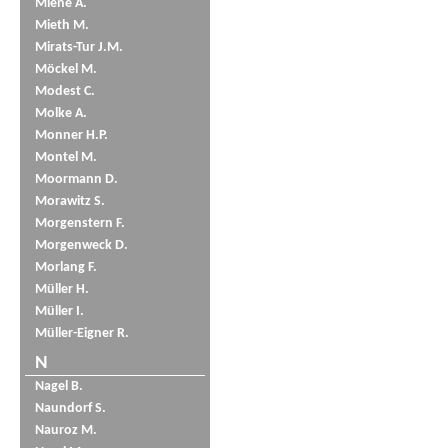
Miene A.
Mieth M.
Mirats-Tur J.M.
Möckel M.
Modest C.
Molke A.
Monner H.P.
Montel M.
Moormann D.
Morawitz S.
Morgenstern F.
Morgenweck D.
Morlang F.
Müller H.
Müller I.
Müller-Eigner R.
N
Nagel B.
Naundorf S.
Nauroz M.