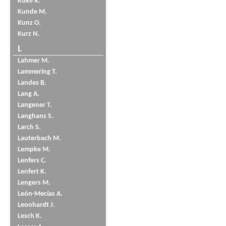
Küke R.
Kunde M.
Kunz O.
Kurz N.
L
Lahmer M.
Lammering T.
Landes B.
Lang A.
Langener T.
Langhans S.
Larch S.
Lauterbach M.
Lempke M.
Lenfers C.
Lenfert K.
Lengers M.
León-Mecías A.
Leonhardt J.
Lesch K.