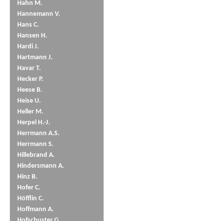
Hahn M.
Hannemann V.
Hans C.
Hansen H.
Hardi J.
Hartmann J.
Havar T.
Hecker P.
Heese B.
Heise U.
Heller M.
Herpel H.-J.
Herrmann A.S.
Herrmann S.
Hillebrand A.
Hindersmann A.
Hinz B.
Hofer C.
Höfflin C.
Hoffmann A.
Hofschuster G.