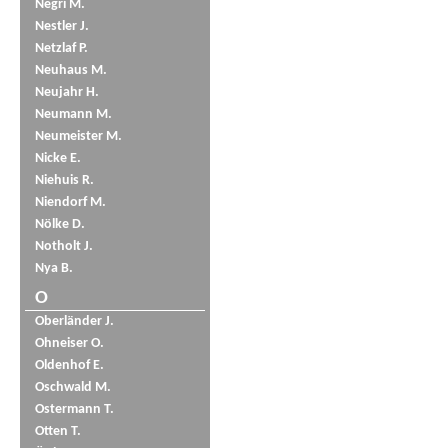
Negri M.
Nestler J.
Netzlaf P.
Neuhaus M.
Neujahr H.
Neumann M.
Neumeister M.
Nicke E.
Niehuis R.
Niendorf M.
Nölke D.
Notholt J.
Nya B.
O
Oberländer J.
Ohneiser O.
Oldenhof E.
Oschwald M.
Ostermann T.
Otten T.