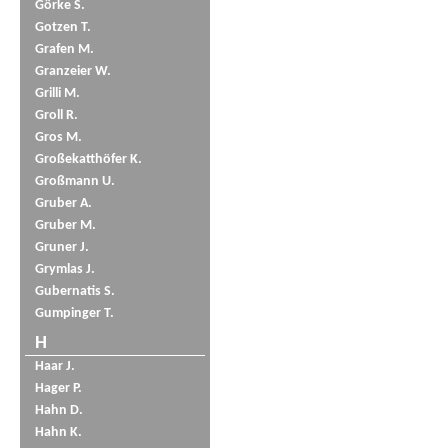
Görke S.
Gotzen T.
Grafen M.
Granzeier W.
Grilli M.
Groll R.
Gros M.
Großekatthöfer K.
Großmann U.
Gruber A.
Gruber M.
Gruner J.
Grymlas J.
Gubernatis S.
Gumpinger T.
H
Haar J.
Hager P.
Hahn D.
Hahn K.