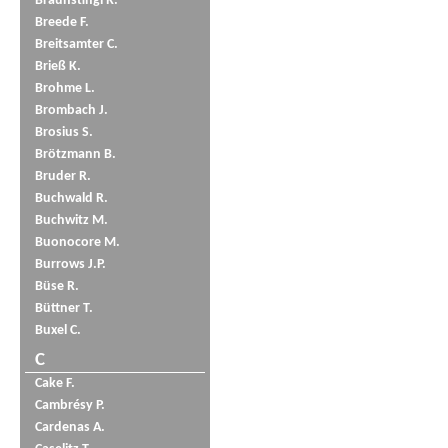
Braunstingl R.
Breede F.
Breitsamter C.
Brieß K.
Brohme L.
Brombach J.
Brosius S.
Brötzmann B.
Bruder R.
Buchwald R.
Buchwitz M.
Buonocore M.
Burrows J.P.
Büse R.
Büttner T.
Buxel C.
C
Cake F.
Cambrésy P.
Cardenas A.