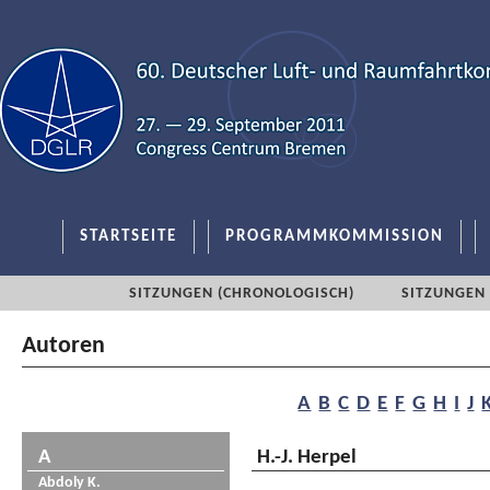
STARTSEITE
PROGRAMMKOMMISSION
SITZUNGEN (CHRONOLOGISCH)
SITZUNGEN 
Autoren
A
B
C
D
E
F
G
H
I
J
A
H.-J. Herpel
Abdoly K.