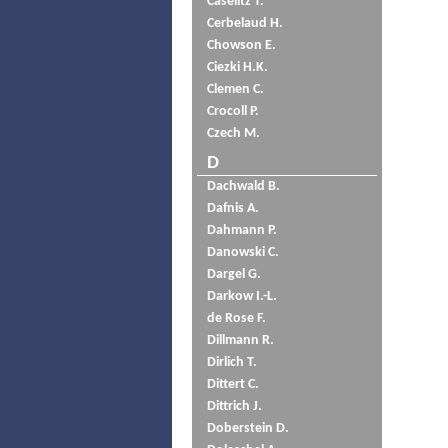
Caselitz T.
Cerbelaud H.
Chowson E.
Ciezki H.K.
Clemen C.
Crocoll P.
Czech M.
D
Dachwald B.
Dafnis A.
Dahmann P.
Danowski C.
Dargel G.
Darkow I.-L.
de Rose F.
Dillmann R.
Dirlich T.
Dittert C.
Dittrich J.
Doberstein D.