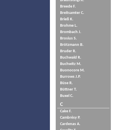
Braunstingl R.
Breede F.
Breitsamter C.
Brieß K.
Brohme L.
Brombach J.
Brosius S.
Brötzmann B.
Bruder R.
Buchwald R.
Buchwitz M.
Buonocore M.
Burrows J.P.
Büse R.
Büttner T.
Buxel C.
C
Cake F.
Cambrésy P.
Cardenas A.