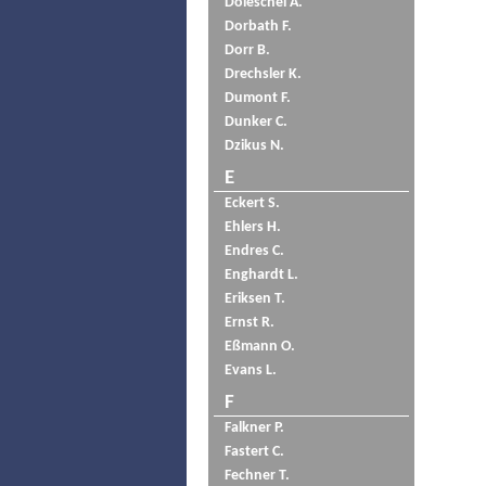
Doleschel A.
Dorbath F.
Dorr B.
Drechsler K.
Dumont F.
Dunker C.
Dzikus N.
E
Eckert S.
Ehlers H.
Endres C.
Enghardt L.
Eriksen T.
Ernst R.
Eßmann O.
Evans L.
F
Falkner P.
Fastert C.
Fechner T.