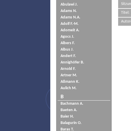
Sitzun
Abulawi J.
Adams N.
Titel:
Adams N.A.
Autor
Adolf F.-M.
Adomeit A.
Agocs J.
Albers F.
Albus J.
Andert F.
Annighöfer B.
Arnold F.
Artner M.
Aßmann K.
Aulich M.
B
Bachmann A.
Baeten A.
Baier H.
Balagurin O.
Baras T.