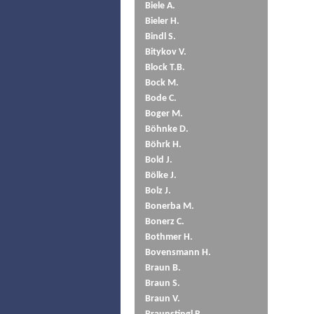
Biele A.
Bieler H.
Bindl S.
Bitykov V.
Block T.B.
Bock M.
Bode C.
Boger M.
Böhnke D.
Böhrk H.
Bold J.
Bölke J.
Bolz J.
Bonerba M.
Bonerz C.
Bothmer H.
Bovensmann H.
Braun B.
Braun S.
Braun V.