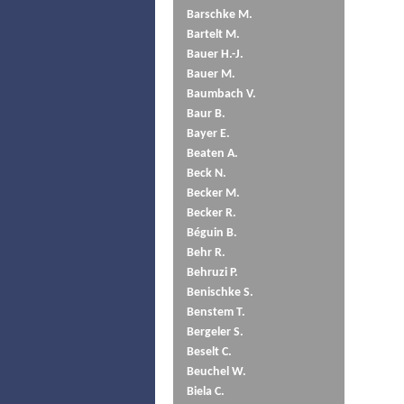
Barschke M.
Bartelt M.
Bauer H.-J.
Bauer M.
Baumbach V.
Baur B.
Bayer E.
Beaten A.
Beck N.
Becker M.
Becker R.
Béguin B.
Behr R.
Behruzi P.
Benischke S.
Benstem T.
Bergeler S.
Beselt C.
Beuchel W.
Biela C.