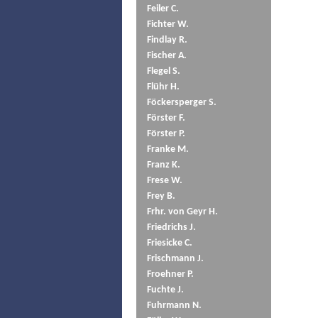
Feiler C.
Fichter W.
Findlay R.
Fischer A.
Flegel S.
Flühr H.
Föckersperger S.
Förster F.
Förster P.
Franke M.
Franz K.
Frese W.
Frey B.
Frhr. von Geyr H.
Friedrichs J.
Friesicke C.
Frischmann J.
Froehner P.
Fuchte J.
Fuhrmann N.