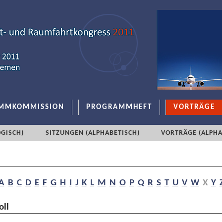
MMKOMMISSION
PROGRAMMHEFT
VORTRÄGE
GISCH)
SITZUNGEN (ALPHABETISCH)
VORTRÄGE (ALPHA
A
B
C
D
E
F
G
H
I
J
K
L
M
N
O
P
Q
R
S
T
U
V
W
X
Y
oll