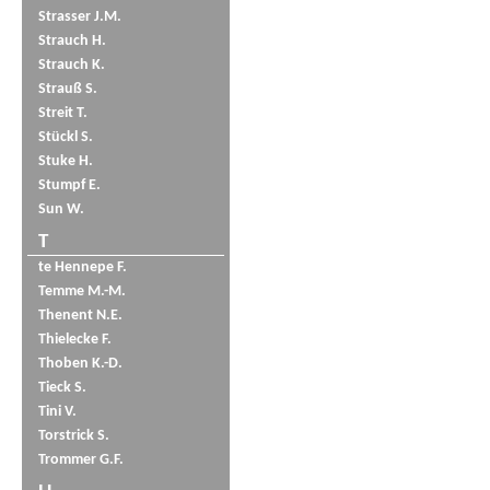
Strasser J.M.
Strauch H.
Strauch K.
Strauß S.
Streit T.
Stückl S.
Stuke H.
Stumpf E.
Sun W.
T
te Hennepe F.
Temme M.-M.
Thenent N.E.
Thielecke F.
Thoben K.-D.
Tieck S.
Tini V.
Torstrick S.
Trommer G.F.