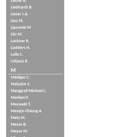
Lesser A.
Liebhardt B.
Lieser J.A.
Linz M.
Lipowski M
Litz M.
Luckner R.
Lüdders H.
Lulla C.
Lütjens K.
M
Mädiger C.
Malzahn S.
Marggraf-Micheel C.
Marliani F.
Maywald T.
Mesejo-Chiong A.
Metz M.
Meyer B.
Meyer M.