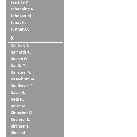
Jeschke P.
Johanning A.
Johnson M.
Jonas H.
Jüttner J.C.
K
Kähler C.J.
Kainrath K.
Kalden O.
Kanitz T.
Kanstein A.
Kassebom M.
Kaulfersch E.
Kayal H.
Keck R.
Keller M.
Kintscher M.
Kirchner E.
Kirchner F.
Klaus M.