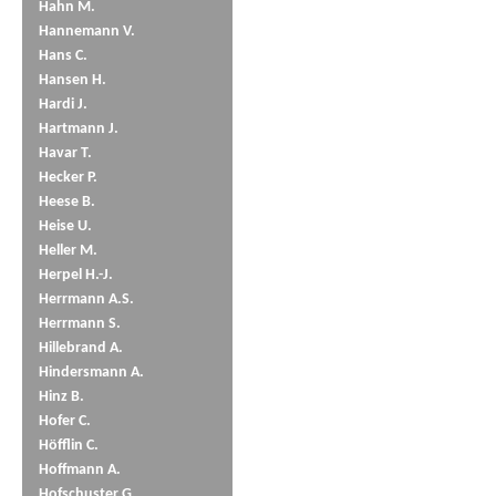
Hahn M.
Hannemann V.
Hans C.
Hansen H.
Hardi J.
Hartmann J.
Havar T.
Hecker P.
Heese B.
Heise U.
Heller M.
Herpel H.-J.
Herrmann A.S.
Herrmann S.
Hillebrand A.
Hindersmann A.
Hinz B.
Hofer C.
Höfflin C.
Hoffmann A.
Hofschuster G.