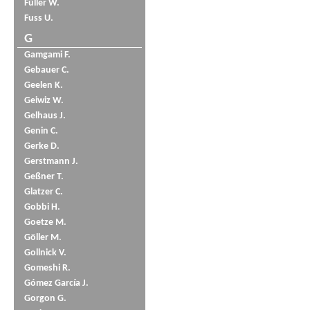
Füller W.
Fuss U.
G
Gamgami F.
Gebauer C.
Geelen K.
Geiwiz W.
Gelhaus J.
Genin C.
Gerke D.
Gerstmann J.
Geßner T.
Glatzer C.
Gobbi H.
Goetze M.
Göller M.
Gollnick V.
Gomeshi R.
Gómez García J.
Gorgon G.