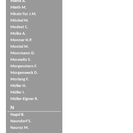
Miene A.
Mieth M.
Mirats-Tur J.M.
Möckel M.
Modest C.
Molke A.
Monner H.P.
Montel M.
Moormann D.
Morawitz S.
Morgenstern F.
Morgenweck D.
Morlang F.
Müller H.
Müller I.
Müller-Eigner R.
N
Nagel B.
Naundorf S.
Nauroz M.