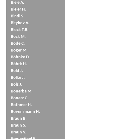
Biele A.
Bieler H.
Bindl S.
Bitykov V.
Block T.B.
Bock M.
Bode C.
Boger M.
Böhnke D.
Böhrk H.
Bold J.
Bölke J.
Bolz J.
Bonerba M.
Bonerz C.
Bothmer H.
Bovensmann H.
Braun B.
Braun S.
Braun V.