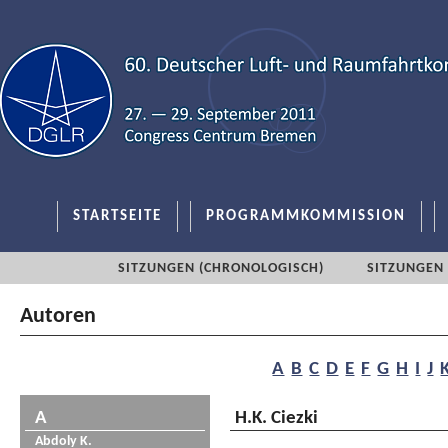
STARTSEITE
PROGRAMMKOMMISSION
SITZUNGEN (CHRONOLOGISCH)
SITZUNGEN 
Autoren
A
B
C
D
E
F
G
H
I
J
A
H.K. Ciezki
Abdoly K.