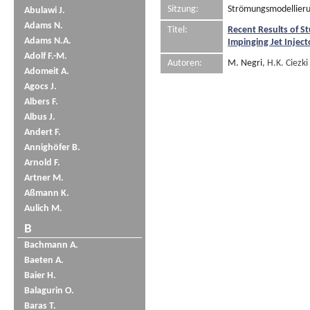
Sitzung:
Strömungsmodellieru
Abulawi J.
Adams N.
Titel:
Recent Results of S
Adams N.A.
Impinging Jet Inject
Adolf F.-M.
Autoren:
M. Negri
, H.K. Ciezki
Adomeit A.
Agocs J.
Albers F.
Albus J.
Andert F.
Annighöfer B.
Arnold F.
Artner M.
Aßmann K.
Aulich M.
B
Bachmann A.
Baeten A.
Baier H.
Balagurin O.
Baras T.