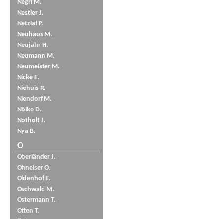
Negri M.
Nestler J.
Netzlaf P.
Neuhaus M.
Neujahr H.
Neumann M.
Neumeister M.
Nicke E.
Niehuis R.
Niendorf M.
Nölke D.
Notholt J.
Nya B.
O
Oberländer J.
Ohneiser O.
Oldenhof E.
Oschwald M.
Ostermann T.
Otten T.