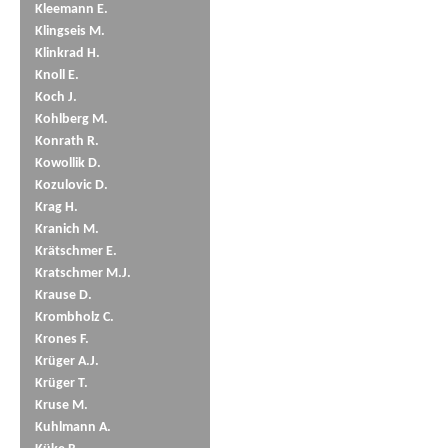
Kleemann E.
Klingseis M.
Klinkrad H.
Knoll E.
Koch J.
Kohlberg M.
Konrath R.
Kowollik D.
Kozulovic D.
Krag H.
Kranich M.
Krätschmer E.
Kratschmer M.J.
Krause D.
Krombholz C.
Krones F.
Krüger A.J.
Krüger T.
Kruse M.
Kuhlmann A.