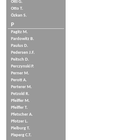
Öttl G.
Otto T.
Özkan S.
P
Pagitz M.
Pardowitz B.
Paulus D.
Pedersen J.F.
Peitsch D.
Perczynski P.
Perner M.
Perott A.
Perterer M.
Petzold R.
Pfeiffer M.
Pfeiffer T.
Pfetscher A.
Pfotzer L.
Pielburg T.
Pixperg C.T.