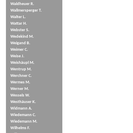
Waldheuer R.
Wallmersperger T.
Walter L.
Wattar H.
Webster S.
Wedekind M.
Weigand B.
Weimer C.
Weise J.
Weishäupl M.
Wentrup M.
Werchner C.
Wermes M.
Werner M.
Wessels W.
Westhäuser K.
Widmann A.
Wiedemann C.
Wiedemann M.
Wilhelms F.