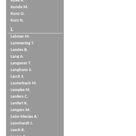
Küke R.
Kunde M.
Kunz O.
Kurz N.
L
Lahmer M.
Lammering T.
Landes B.
Lang A.
Langener T.
Langhans S.
Larch S.
Lauterbach M.
Lempke M.
Lenfers C.
Lenfert K.
Lengers M.
León-Mecías A.
Leonhardt J.
Lesch K.