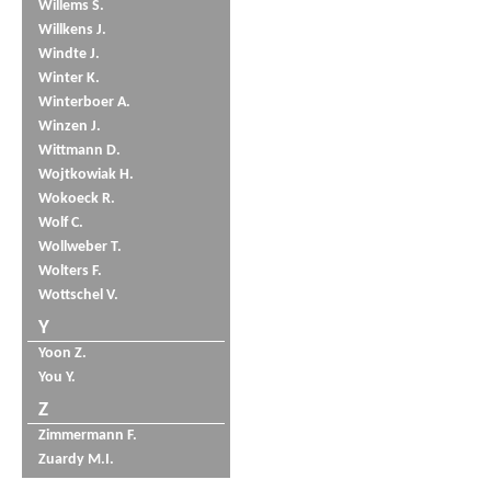
Willems S.
Willkens J.
Windte J.
Winter K.
Winterboer A.
Winzen J.
Wittmann D.
Wojtkowiak H.
Wokoeck R.
Wolf C.
Wollweber T.
Wolters F.
Wottschel V.
Y
Yoon Z.
You Y.
Z
Zimmermann F.
Zuardy M.I.