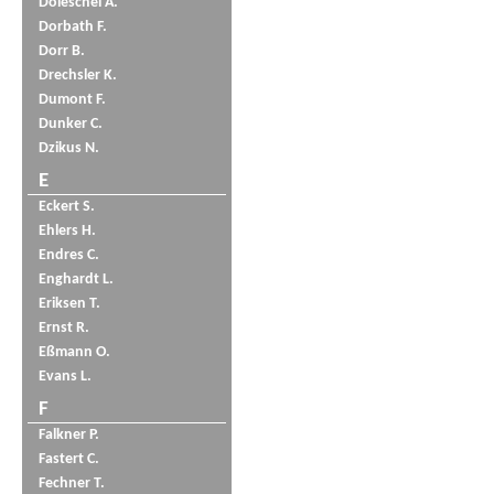
Doleschel A.
Dorbath F.
Dorr B.
Drechsler K.
Dumont F.
Dunker C.
Dzikus N.
E
Eckert S.
Ehlers H.
Endres C.
Enghardt L.
Eriksen T.
Ernst R.
Eßmann O.
Evans L.
F
Falkner P.
Fastert C.
Fechner T.