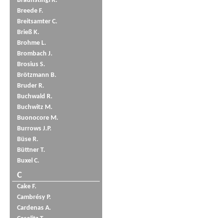
Braunstingl R.
Breede F.
Breitsamter C.
Brieß K.
Brohme L.
Brombach J.
Brosius S.
Brötzmann B.
Bruder R.
Buchwald R.
Buchwitz M.
Buonocore M.
Burrows J.P.
Büse R.
Büttner T.
Buxel C.
C
Cake F.
Cambrésy P.
Cardenas A.