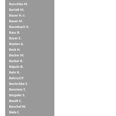
Barschke M.
Bartelt M.
Bauer H.-J.
Bauer M.
Baumbach V.
Baur B.
Bayer E.
Beaten A.
Beck N.
Becker M.
Becker R.
Béguin B.
Behr R.
Behruzi P.
Benischke S.
Benstem T.
Bergeler S.
Beselt C.
Beuchel W.
Biela C.