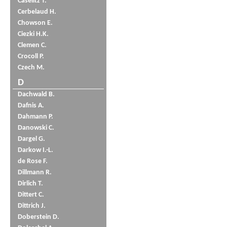
Caselitz T.
Cerbelaud H.
Chowson E.
Ciezki H.K.
Clemen C.
Crocoll P.
Czech M.
D
Dachwald B.
Dafnis A.
Dahmann P.
Danowski C.
Dargel G.
Darkow I.-L.
de Rose F.
Dillmann R.
Dirlich T.
Dittert C.
Dittrich J.
Doberstein D.