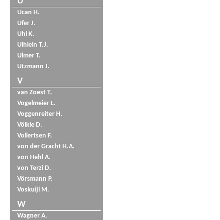
U
Ucan H.
Ufer J.
Uhl K.
Uihlein T.J.
Ulmer T.
Utzmann J.
V
van Zoest T.
Vogelmeier L.
Voggenreiter H.
Völkle D.
Vollertsen F.
von der Gracht H.A.
von Hehl A.
von Terzi D.
Vörsmann P.
Voskuijl M.
W
Wagner A.