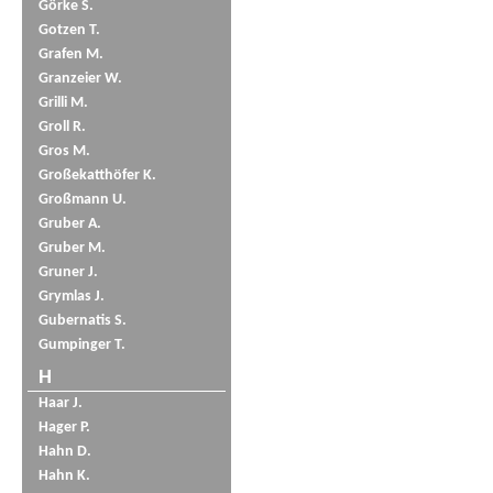
Görke S.
Gotzen T.
Grafen M.
Granzeier W.
Grilli M.
Groll R.
Gros M.
Großekatthöfer K.
Großmann U.
Gruber A.
Gruber M.
Gruner J.
Grymlas J.
Gubernatis S.
Gumpinger T.
H
Haar J.
Hager P.
Hahn D.
Hahn K.