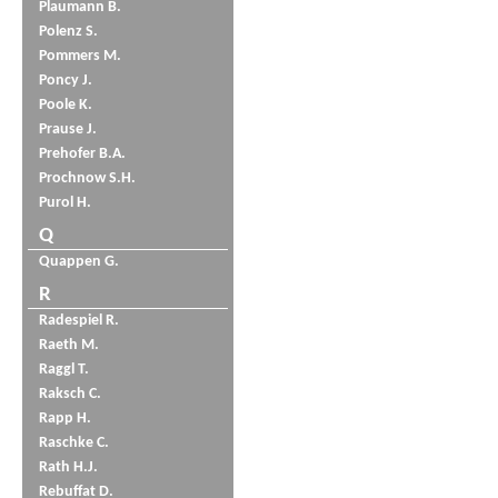
Plaumann B.
Polenz S.
Pommers M.
Poncy J.
Poole K.
Prause J.
Prehofer B.A.
Prochnow S.H.
Purol H.
Q
Quappen G.
R
Radespiel R.
Raeth M.
Raggl T.
Raksch C.
Rapp H.
Raschke C.
Rath H.J.
Rebuffat D.