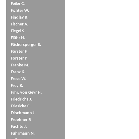
Feiler C.
Fichter W.
Findlay R.
Fischer A.
Flegel S.
Flühr H.
Föckersperger S.
Förster F.
Förster P.
Franke M.
Franz K.
Frese W.
Frey B.
Frhr. von Geyr H.
Friedrichs J.
Friesicke C.
Frischmann J.
Froehner P.
Fuchte J.
Fuhrmann N.