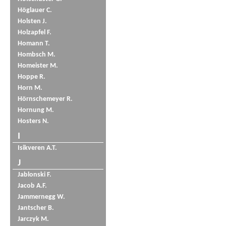
Höglauer C.
Holsten J.
Holzapfel F.
Homann T.
Hombsch M.
Homeister M.
Hoppe R.
Horn M.
Hörnschemeyer R.
Hornung M.
Hosters N.
I
Isikveren A.T.
J
Jablonski F.
Jacob A.F.
Jammernegg W.
Jantscher B.
Jarczyk M.