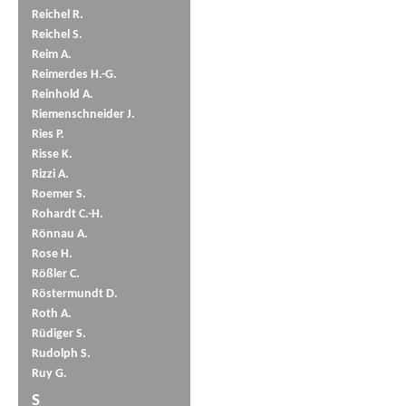
Reichel R.
Reichel S.
Reim A.
Reimerdes H.-G.
Reinhold A.
Riemenschneider J.
Ries P.
Risse K.
Rizzi A.
Roemer S.
Rohardt C.-H.
Rönnau A.
Rose H.
Rößler C.
Röstermundt D.
Roth A.
Rüdiger S.
Rudolph S.
Ruy G.
S