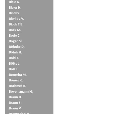
Biele A.
Bieler H.
Bindl S.
Bitykov V.
Block T.B.
Bock M.
Bode C.
Boger M.
Böhnke D.
Böhrk H.
Bold J.
Bölke J.
Bolz J.
Bonerba M.
Bonerz C.
Bothmer H.
Bovensmann H.
Braun B.
Braun S.
Braun V.