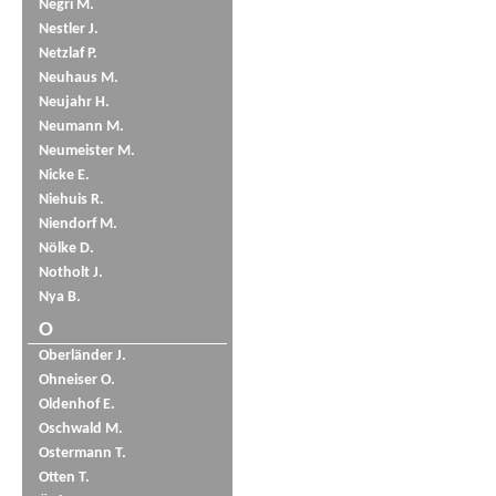
Negri M.
Nestler J.
Netzlaf P.
Neuhaus M.
Neujahr H.
Neumann M.
Neumeister M.
Nicke E.
Niehuis R.
Niendorf M.
Nölke D.
Notholt J.
Nya B.
O
Oberländer J.
Ohneiser O.
Oldenhof E.
Oschwald M.
Ostermann T.
Otten T.