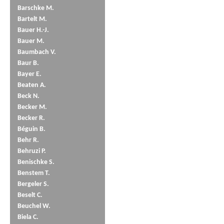
Barschke M.
Bartelt M.
Bauer H.-J.
Bauer M.
Baumbach V.
Baur B.
Bayer E.
Beaten A.
Beck N.
Becker M.
Becker R.
Béguin B.
Behr R.
Behruzi P.
Benischke S.
Benstem T.
Bergeler S.
Beselt C.
Beuchel W.
Biela C.