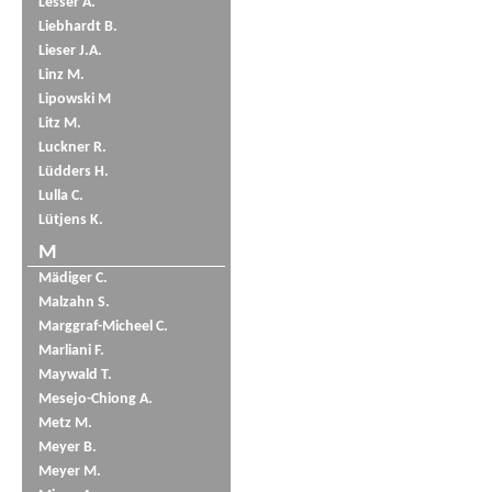
Lesser A.
Liebhardt B.
Lieser J.A.
Linz M.
Lipowski M
Litz M.
Luckner R.
Lüdders H.
Lulla C.
Lütjens K.
M
Mädiger C.
Malzahn S.
Marggraf-Micheel C.
Marliani F.
Maywald T.
Mesejo-Chiong A.
Metz M.
Meyer B.
Meyer M.