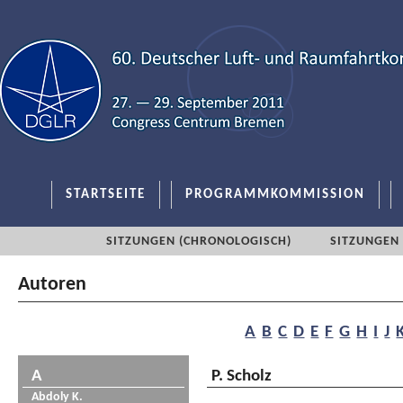
STARTSEITE
PROGRAMMKOMMISSION
SITZUNGEN (CHRONOLOGISCH)
SITZUNGEN 
Autoren
A
B
C
D
E
F
G
H
I
J
A
P. Scholz
Abdoly K.