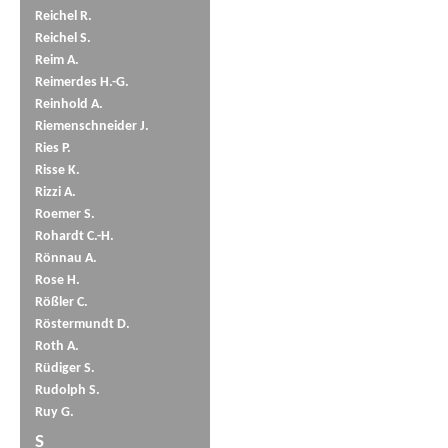
Reichel R.
Reichel S.
Reim A.
Reimerdes H.-G.
Reinhold A.
Riemenschneider J.
Ries P.
Risse K.
Rizzi A.
Roemer S.
Rohardt C.-H.
Rönnau A.
Rose H.
Rößler C.
Röstermundt D.
Roth A.
Rüdiger S.
Rudolph S.
Ruy G.
S