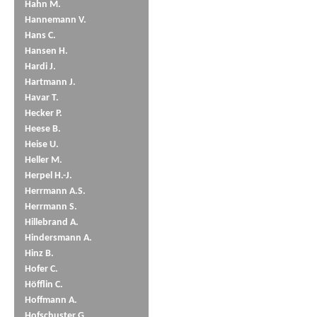
Hahn M.
Hannemann V.
Hans C.
Hansen H.
Hardi J.
Hartmann J.
Havar T.
Hecker P.
Heese B.
Heise U.
Heller M.
Herpel H.-J.
Herrmann A.S.
Herrmann S.
Hillebrand A.
Hindersmann A.
Hinz B.
Hofer C.
Höfflin C.
Hoffmann A.
Hofschuster G.