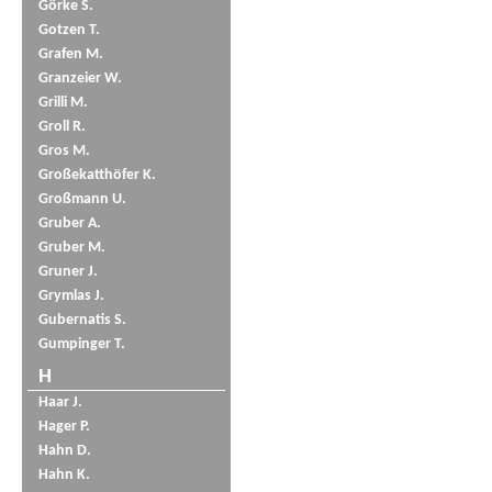
Görke S.
Gotzen T.
Grafen M.
Granzeier W.
Grilli M.
Groll R.
Gros M.
Großekatthöfer K.
Großmann U.
Gruber A.
Gruber M.
Gruner J.
Grymlas J.
Gubernatis S.
Gumpinger T.
H
Haar J.
Hager P.
Hahn D.
Hahn K.