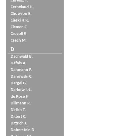
Caselitz T.
Cerbelaud H.
Chowson E.
Ciezki H.K.
Clemen C.
Crocoll P.
Czech M.
D
Dachwald B.
Dafnis A.
Dahmann P.
Danowski C.
Dargel G.
Darkow I.-L.
de Rose F.
Dillmann R.
Dirlich T.
Dittert C.
Dittrich J.
Doberstein D.