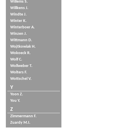
Willems S.
Willkens J.
Windte J.
Winter K.
Winterboer A.
Winzen J.
Wittmann D.
Wojtkowiak H.
Wokoeck R.
Wolf C.
Wollweber T.
Wolters F.
Wottschel V.
Y
Yoon Z.
You Y.
Z
Zimmermann F.
Zuardy M.I.