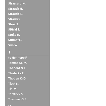
Strasser J.M.
Strauch H.
Strauch K.
Strauß S.
Streit T.
Stückl S.
Stuke H.
Stumpf E.
Sun W.
T
te Hennepe F.
Temme M.-M.
Thenent N.E.
Thielecke F.
Thoben K.-D.
Tieck S.
Tini V.
Torstrick S.
Trommer G.F.