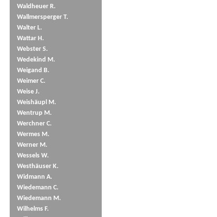
Waldheuer R.
Wallmersperger T.
Walter L.
Wattar H.
Webster S.
Wedekind M.
Weigand B.
Weimer C.
Weise J.
Weishäupl M.
Wentrup M.
Werchner C.
Wermes M.
Werner M.
Wessels W.
Westhäuser K.
Widmann A.
Wiedemann C.
Wiedemann M.
Wilhelms F.