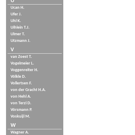
U
Ucan H.
Ufer J.
Uhl K.
Uihlein T.J.
Ulmer T.
Utzmann J.
V
van Zoest T.
Vogelmeier L.
Voggenreiter H.
Völkle D.
Vollertsen F.
von der Gracht H.A.
von Hehl A.
von Terzi D.
Vörsmann P.
Voskuijl M.
W
Wagner A.