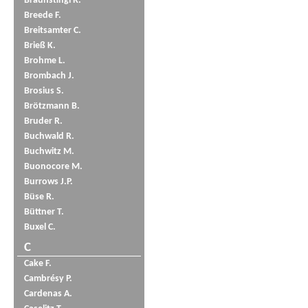
Braunstingl R.
Breede F.
Breitsamter C.
Brieß K.
Brohme L.
Brombach J.
Brosius S.
Brötzmann B.
Bruder R.
Buchwald R.
Buchwitz M.
Buonocore M.
Burrows J.P.
Büse R.
Büttner T.
Buxel C.
C
Cake F.
Cambrésy P.
Cardenas A.