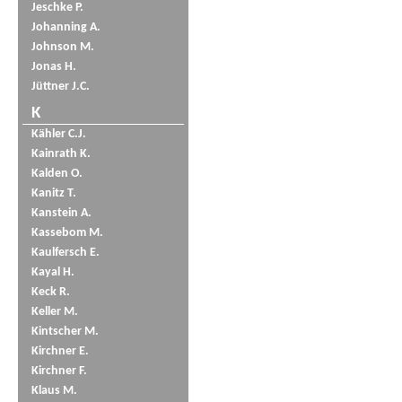
Jeschke P.
Johanning A.
Johnson M.
Jonas H.
Jüttner J.C.
K
Kähler C.J.
Kainrath K.
Kalden O.
Kanitz T.
Kanstein A.
Kassebom M.
Kaulfersch E.
Kayal H.
Keck R.
Keller M.
Kintscher M.
Kirchner E.
Kirchner F.
Klaus M.