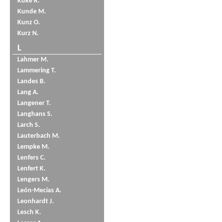
Küke R.
Kunde M.
Kunz O.
Kurz N.
L
Lahmer M.
Lammering T.
Landes B.
Lang A.
Langener T.
Langhans S.
Larch S.
Lauterbach M.
Lempke M.
Lenfers C.
Lenfert K.
Lengers M.
León-Mecías A.
Leonhardt J.
Lesch K.