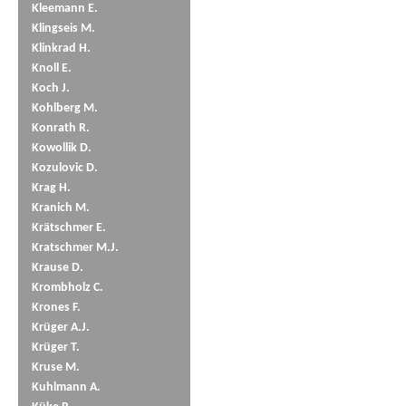
Kleemann E.
Klingseis M.
Klinkrad H.
Knoll E.
Koch J.
Kohlberg M.
Konrath R.
Kowollik D.
Kozulovic D.
Krag H.
Kranich M.
Krätschmer E.
Kratschmer M.J.
Krause D.
Krombholz C.
Krones F.
Krüger A.J.
Krüger T.
Kruse M.
Kuhlmann A.