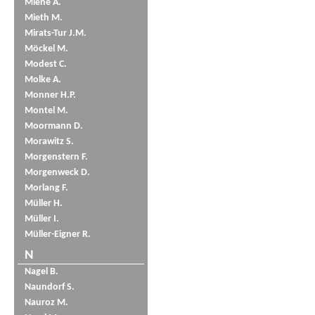
Miene A.
Mieth M.
Mirats-Tur J.M.
Möckel M.
Modest C.
Molke A.
Monner H.P.
Montel M.
Moormann D.
Morawitz S.
Morgenstern F.
Morgenweck D.
Morlang F.
Müller H.
Müller I.
Müller-Eigner R.
N
Nagel B.
Naundorf S.
Nauroz M.