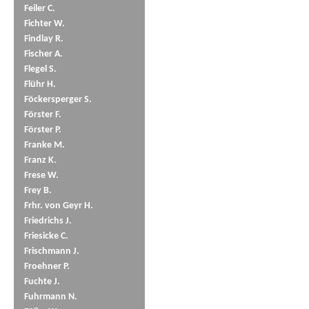
Feiler C.
Fichter W.
Findlay R.
Fischer A.
Flegel S.
Flühr H.
Föckersperger S.
Förster F.
Förster P.
Franke M.
Franz K.
Frese W.
Frey B.
Frhr. von Geyr H.
Friedrichs J.
Friesicke C.
Frischmann J.
Froehner P.
Fuchte J.
Fuhrmann N.