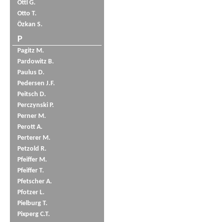
Öttl G.
Otto T.
Özkan S.
P
Pagitz M.
Pardowitz B.
Paulus D.
Pedersen J.F.
Peitsch D.
Perczynski P.
Perner M.
Perott A.
Perterer M.
Petzold R.
Pfeiffer M.
Pfeiffer T.
Pfetscher A.
Pfotzer L.
Pielburg T.
Pixperg C.T.