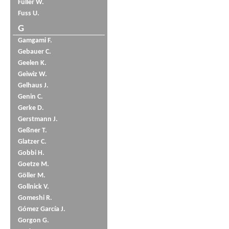
Füller W.
Fuss U.
G
Gamgami F.
Gebauer C.
Geelen K.
Geiwiz W.
Gelhaus J.
Genin C.
Gerke D.
Gerstmann J.
Geßner T.
Glatzer C.
Gobbi H.
Goetze M.
Göller M.
Gollnick V.
Gomeshi R.
Gómez García J.
Gorgon G.