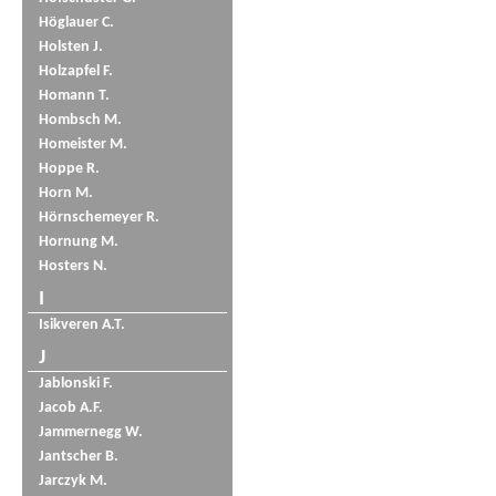
Höglauer C.
Holsten J.
Holzapfel F.
Homann T.
Hombsch M.
Homeister M.
Hoppe R.
Horn M.
Hörnschemeyer R.
Hornung M.
Hosters N.
I
Isikveren A.T.
J
Jablonski F.
Jacob A.F.
Jammernegg W.
Jantscher B.
Jarczyk M.