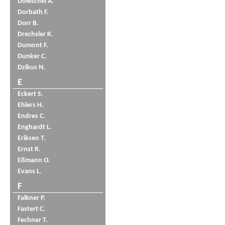
Doleschel A.
Dorbath F.
Dorr B.
Drechsler K.
Dumont F.
Dunker C.
Dzikus N.
E
Eckert S.
Ehlers H.
Endres C.
Enghardt L.
Eriksen T.
Ernst R.
Eßmann O.
Evans L.
F
Falkner P.
Fastert C.
Fechner T.