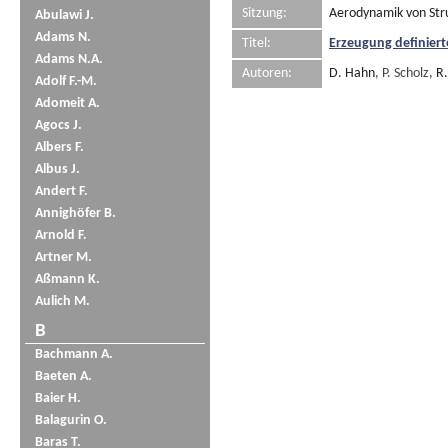
Sitzung:
Aerodynamik von Stru
Abulawi J.
Adams N.
Titel:
Erzeugung definiert
Adams N.A.
Autoren:
D. Hahn
, P. Scholz,
R
Adolf F.-M.
Adomeit A.
Agocs J.
Albers F.
Albus J.
Andert F.
Annighöfer B.
Arnold F.
Artner M.
Aßmann K.
Aulich M.
B
Bachmann A.
Baeten A.
Baier H.
Balagurin O.
Baras T.