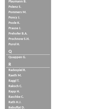
Plaumann B.
Polenz S.
Pommers M.
Poncy J.
Poole K.
Prause J.
Prehofer B.A.
Prochnow S.H.
Purol H.
Q
Quappen G.
R
Radespiel R.
Raeth M.
Raggl T.
Raksch C.
Rapp H.
Raschke C.
Rath H.J.
Rebuffat D.