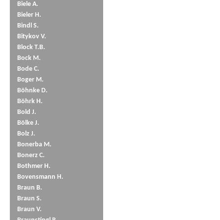
Biele A.
Bieler H.
Bindl S.
Bitykov V.
Block T.B.
Bock M.
Bode C.
Boger M.
Böhnke D.
Böhrk H.
Bold J.
Bölke J.
Bolz J.
Bonerba M.
Bonerz C.
Bothmer H.
Bovensmann H.
Braun B.
Braun S.
Braun V.