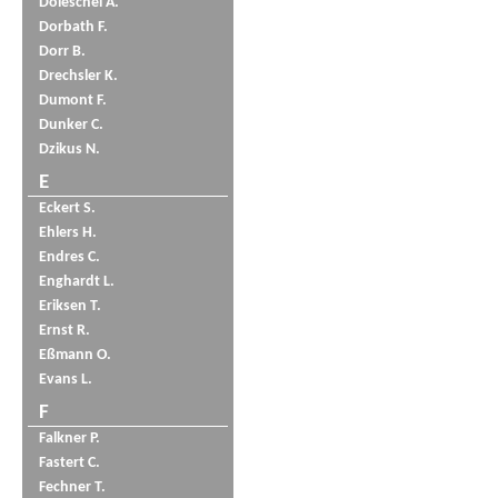
Doleschel A.
Dorbath F.
Dorr B.
Drechsler K.
Dumont F.
Dunker C.
Dzikus N.
E
Eckert S.
Ehlers H.
Endres C.
Enghardt L.
Eriksen T.
Ernst R.
Eßmann O.
Evans L.
F
Falkner P.
Fastert C.
Fechner T.