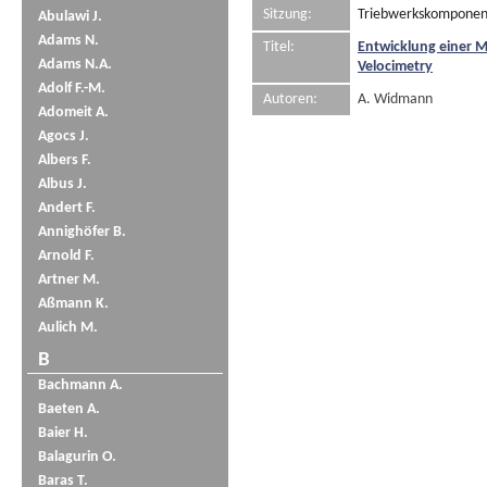
Sitzung:
Triebwerkskomponente
Abulawi J.
Adams N.
Titel:
Entwicklung einer 
Adams N.A.
Velocimetry
Adolf F.-M.
Autoren:
A. Widmann
Adomeit A.
Agocs J.
Albers F.
Albus J.
Andert F.
Annighöfer B.
Arnold F.
Artner M.
Aßmann K.
Aulich M.
B
Bachmann A.
Baeten A.
Baier H.
Balagurin O.
Baras T.