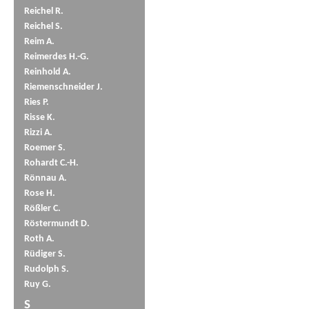
Reichel R.
Reichel S.
Reim A.
Reimerdes H.-G.
Reinhold A.
Riemenschneider J.
Ries P.
Risse K.
Rizzi A.
Roemer S.
Rohardt C.-H.
Rönnau A.
Rose H.
Rößler C.
Röstermundt D.
Roth A.
Rüdiger S.
Rudolph S.
Ruy G.
S