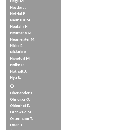
Negri M.
Nestler J.
Netzlaf P.
Neuhaus M.
Neujahr H.
Neumann M.
Neumeister M.
Nicke E.
Niehuis R.
Niendorf M.
Nölke D.
Notholt J.
Nya B.
O
Oberländer J.
Ohneiser O.
Oldenhof E.
Oschwald M.
Ostermann T.
Otten T.