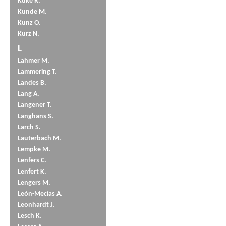
Küke R.
Kunde M.
Kunz O.
Kurz N.
L
Lahmer M.
Lammering T.
Landes B.
Lang A.
Langener T.
Langhans S.
Larch S.
Lauterbach M.
Lempke M.
Lenfers C.
Lenfert K.
Lengers M.
León-Mecías A.
Leonhardt J.
Lesch K.