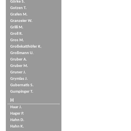
Görke S.
Gotzen T.
Grafen M.
Granzeier W.
Grilli M.
Groll R.
Gros M.
Großekatthöfer K.
Großmann U.
Gruber A.
Gruber M.
Gruner J.
Grymlas J.
Gubernatis S.
Gumpinger T.
H
Haar J.
Hager P.
Hahn D.
Hahn K.