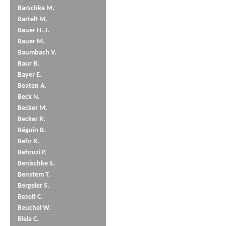
Barschke M.
Bartelt M.
Bauer H.-J.
Bauer M.
Baumbach V.
Baur B.
Bayer E.
Beaten A.
Beck N.
Becker M.
Becker R.
Béguin B.
Behr R.
Behruzi P.
Benischke S.
Benstem T.
Bergeler S.
Beselt C.
Beuchel W.
Biela C.