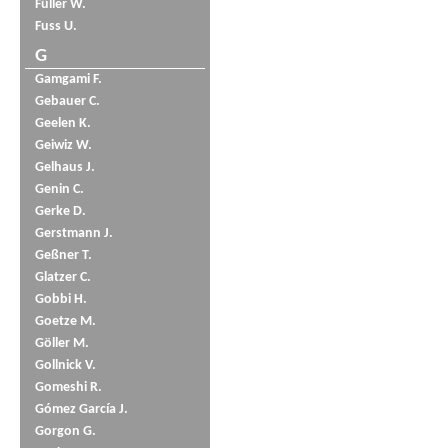
Füller W.
Fuss U.
G
Gamgami F.
Gebauer C.
Geelen K.
Geiwiz W.
Gelhaus J.
Genin C.
Gerke D.
Gerstmann J.
Geßner T.
Glatzer C.
Gobbi H.
Goetze M.
Göller M.
Gollnick V.
Gomeshi R.
Gómez García J.
Gorgon G.