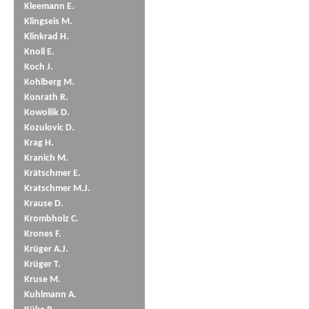
Kleemann E.
Klingseis M.
Klinkrad H.
Knoll E.
Koch J.
Kohlberg M.
Konrath R.
Kowollik D.
Kozulovic D.
Krag H.
Kranich M.
Krätschmer E.
Kratschmer M.J.
Krause D.
Krombholz C.
Krones F.
Krüger A.J.
Krüger T.
Kruse M.
Kuhlmann A.