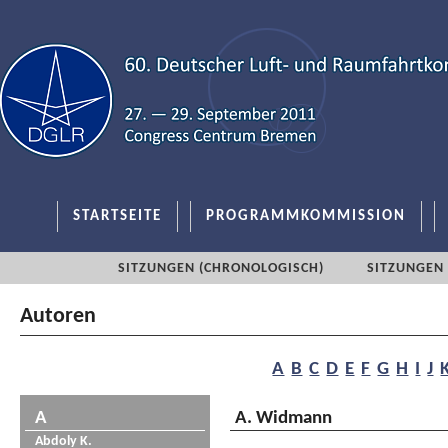
STARTSEITE
PROGRAMMKOMMISSION
SITZUNGEN (CHRONOLOGISCH)
SITZUNGEN 
Autoren
A
B
C
D
E
F
G
H
I
J
A
A. Widmann
Abdoly K.