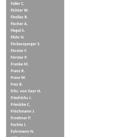
Feiler C.
Fichter W.
Findlay R.
Fischer A.
Flegel S.
Flühr H.
Föckersperger S.
Förster F.
Förster P.
Franke M.
Franz K.
Frese W.
Frey B.
Frhr. von Geyr H.
Friedrichs J.
Friesicke C.
Frischmann J.
Froehner P.
Fuchte J.
Fuhrmann N.