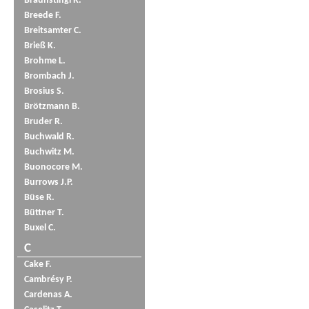
Braunstingl R.
Breede F.
Breitsamter C.
Brieß K.
Brohme L.
Brombach J.
Brosius S.
Brötzmann B.
Bruder R.
Buchwald R.
Buchwitz M.
Buonocore M.
Burrows J.P.
Büse R.
Büttner T.
Buxel C.
C
Cake F.
Cambrésy P.
Cardenas A.