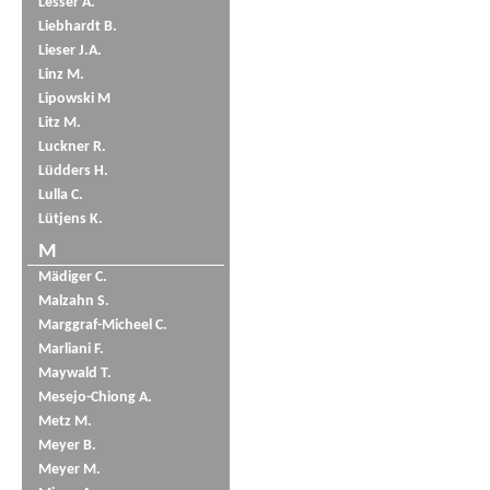
Lesser A.
Liebhardt B.
Lieser J.A.
Linz M.
Lipowski M
Litz M.
Luckner R.
Lüdders H.
Lulla C.
Lütjens K.
M
Mädiger C.
Malzahn S.
Marggraf-Micheel C.
Marliani F.
Maywald T.
Mesejo-Chiong A.
Metz M.
Meyer B.
Meyer M.