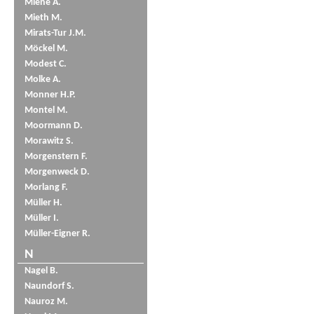
Miene A.
Mieth M.
Mirats-Tur J.M.
Möckel M.
Modest C.
Molke A.
Monner H.P.
Montel M.
Moormann D.
Morawitz S.
Morgenstern F.
Morgenweck D.
Morlang F.
Müller H.
Müller I.
Müller-Eigner R.
N
Nagel B.
Naundorf S.
Nauroz M.