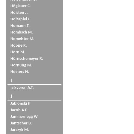
Höglauer C.
Holsten J.
Holzapfel F.
Homann T.
Hombsch M.
Homeister M.
Hoppe R.
Horn M.
Hörnschemeyer R.
Hornung M.
Hosters N.
I
Isikveren A.T.
J
Jablonski F.
Jacob A.F.
Jammernegg W.
Jantscher B.
Jarczyk M.