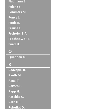
Plaumann B.
Polenz S.
Pommers M.
Poncy J.
Poole K.
Prause J.
Prehofer B.A.
Prochnow S.H.
Purol H.
Q
Quappen G.
R
Radespiel R.
Raeth M.
Raggl T.
Raksch C.
Rapp H.
Raschke C.
Rath H.J.
Rebuffat D.