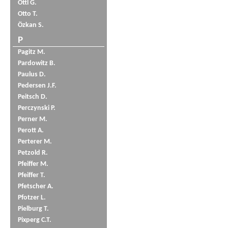
Öttl G.
Otto T.
Özkan S.
P
Pagitz M.
Pardowitz B.
Paulus D.
Pedersen J.F.
Peitsch D.
Perczynski P.
Perner M.
Perott A.
Perterer M.
Petzold R.
Pfeiffer M.
Pfeiffer T.
Pfetscher A.
Pfotzer L.
Pielburg T.
Pixperg C.T.