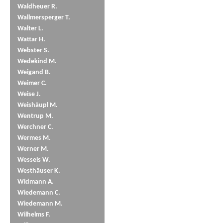
Waldheuer R.
Wallmersperger T.
Walter L.
Wattar H.
Webster S.
Wedekind M.
Weigand B.
Weimer C.
Weise J.
Weishäupl M.
Wentrup M.
Werchner C.
Wermes M.
Werner M.
Wessels W.
Westhäuser K.
Widmann A.
Wiedemann C.
Wiedemann M.
Wilhelms F.