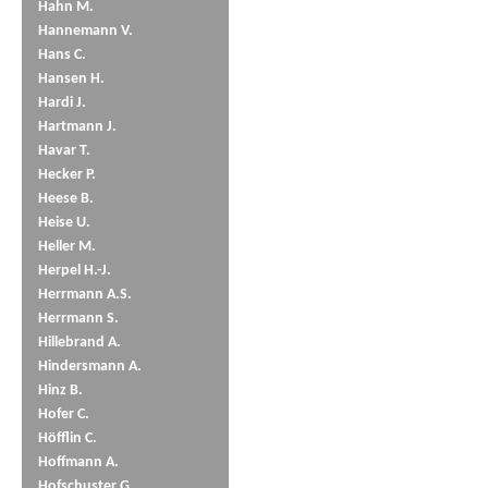
Hahn M.
Hannemann V.
Hans C.
Hansen H.
Hardi J.
Hartmann J.
Havar T.
Hecker P.
Heese B.
Heise U.
Heller M.
Herpel H.-J.
Herrmann A.S.
Herrmann S.
Hillebrand A.
Hindersmann A.
Hinz B.
Hofer C.
Höfflin C.
Hoffmann A.
Hofschuster G.