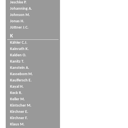
Jeschke P.
Johanning A.
Johnson M.
Jonas H.
Jüttner J.C.
K
Kähler C.J.
Kainrath K.
Kalden O.
Kanitz T.
Kanstein A.
Kassebom M.
Kaulfersch E.
Kayal H.
Keck R.
Keller M.
Kintscher M.
Kirchner E.
Kirchner F.
Klaus M.