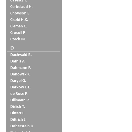
Caselitz T.
Cerbelaud H.
Chowson E.
Ciezki H.K.
Clemen C.
Crocoll P.
Czech M.
D
Dachwald B.
Dafnis A.
Dahmann P.
Danowski C.
Dargel G.
Darkow I.-L.
de Rose F.
Dillmann R.
Dirlich T.
Dittert C.
Dittrich J.
Doberstein D.