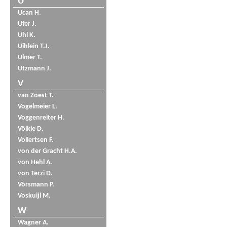
U
Ucan H.
Ufer J.
Uhl K.
Uihlein T.J.
Ulmer T.
Utzmann J.
V
van Zoest T.
Vogelmeier L.
Voggenreiter H.
Völkle D.
Vollertsen F.
von der Gracht H.A.
von Hehl A.
von Terzi D.
Vörsmann P.
Voskuijl M.
W
Wagner A.