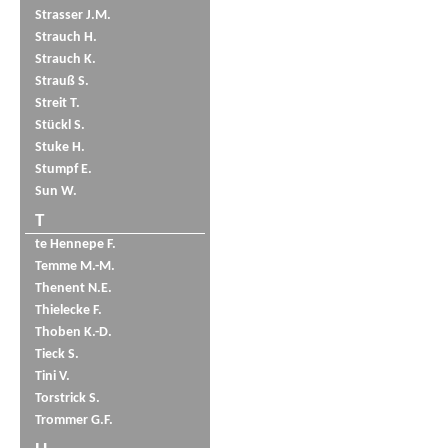
Strasser J.M.
Strauch H.
Strauch K.
Strauß S.
Streit T.
Stückl S.
Stuke H.
Stumpf E.
Sun W.
T
te Hennepe F.
Temme M.-M.
Thenent N.E.
Thielecke F.
Thoben K.-D.
Tieck S.
Tini V.
Torstrick S.
Trommer G.F.