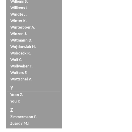
Willems S.
Willkens J.
Windte J.
Winter K.
Winterboer A.
Winzen J.
Wittmann D.
Wojtkowiak H.
Wokoeck R.
Wolf C.
Wollweber T.
Wolters F.
Wottschel V.
Y
Yoon Z.
You Y.
Z
Zimmermann F.
Zuardy M.I.