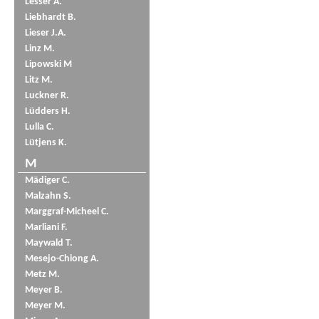
Lesser A.
Liebhardt B.
Lieser J.A.
Linz M.
Lipowski M
Litz M.
Luckner R.
Lüdders H.
Lulla C.
Lütjens K.
M
Mädiger C.
Malzahn S.
Marggraf-Micheel C.
Marliani F.
Maywald T.
Mesejo-Chiong A.
Metz M.
Meyer B.
Meyer M.