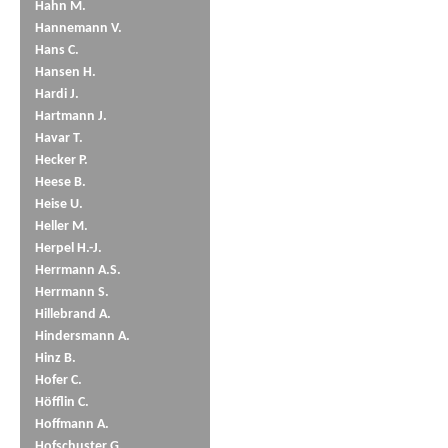
Hahn M.
Hannemann V.
Hans C.
Hansen H.
Hardi J.
Hartmann J.
Havar T.
Hecker P.
Heese B.
Heise U.
Heller M.
Herpel H.-J.
Herrmann A.S.
Herrmann S.
Hillebrand A.
Hindersmann A.
Hinz B.
Hofer C.
Höfflin C.
Hoffmann A.
Hofschuster G.