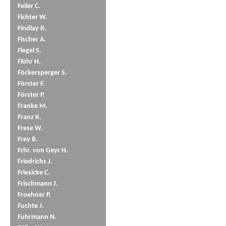
Feiler C.
Fichter W.
Findlay R.
Fischer A.
Flegel S.
Flühr H.
Föckersperger S.
Förster F.
Förster P.
Franke M.
Franz K.
Frese W.
Frey B.
Frhr. von Geyr H.
Friedrichs J.
Friesicke C.
Frischmann J.
Froehner P.
Fuchte J.
Fuhrmann N.