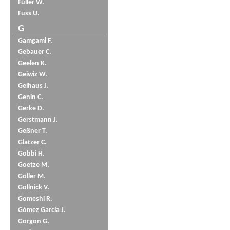
Füller W.
Fuss U.
G
Gamgami F.
Gebauer C.
Geelen K.
Geiwiz W.
Gelhaus J.
Genin C.
Gerke D.
Gerstmann J.
Geßner T.
Glatzer C.
Gobbi H.
Goetze M.
Göller M.
Gollnick V.
Gomeshi R.
Gómez García J.
Gorgon G.