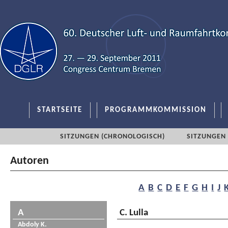
STARTSEITE
PROGRAMMKOMMISSION
SITZUNGEN (CHRONOLOGISCH)
SITZUNGEN 
Autoren
A
B
C
D
E
F
G
H
I
J
A
C. Lulla
Abdoly K.