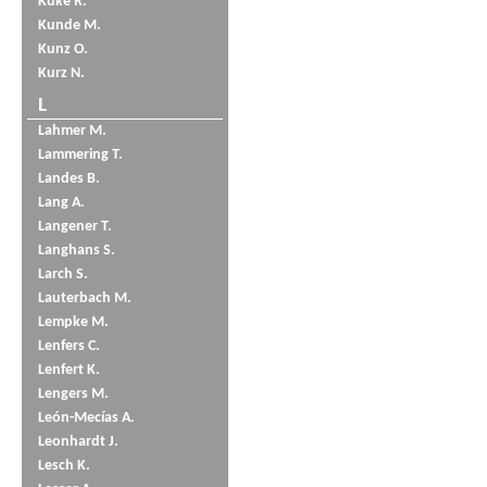
Küke R.
Kunde M.
Kunz O.
Kurz N.
L
Lahmer M.
Lammering T.
Landes B.
Lang A.
Langener T.
Langhans S.
Larch S.
Lauterbach M.
Lempke M.
Lenfers C.
Lenfert K.
Lengers M.
León-Mecías A.
Leonhardt J.
Lesch K.