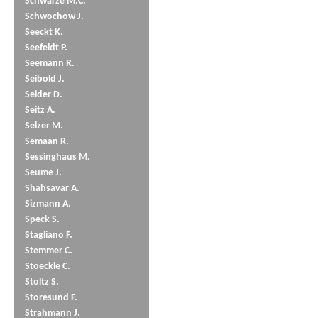
Schwarze M.C.
Schwochow J.
Seeckt K.
Seefeldt P.
Seemann R.
Seibold J.
Seider D.
Seitz A.
Selzer M.
Semaan R.
Sessinghaus M.
Seume J.
Shahsavar A.
Sizmann A.
Speck S.
Stagliano F.
Stemmer C.
Stoeckle C.
Stoltz S.
Storesund F.
Strahmann J.