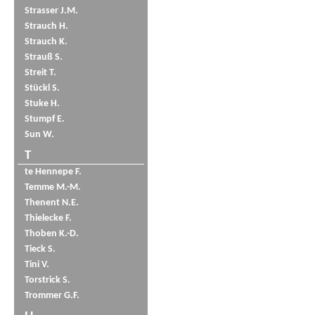
Strasser J.M.
Strauch H.
Strauch K.
Strauß S.
Streit T.
Stückl S.
Stuke H.
Stumpf E.
Sun W.
T
te Hennepe F.
Temme M.-M.
Thenent N.E.
Thielecke F.
Thoben K.-D.
Tieck S.
Tini V.
Torstrick S.
Trommer G.F.