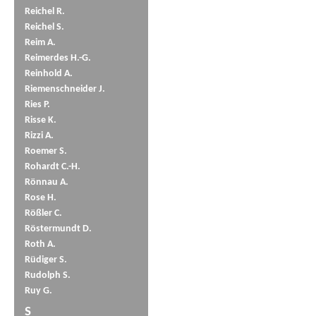
Reichel R.
Reichel S.
Reim A.
Reimerdes H.-G.
Reinhold A.
Riemenschneider J.
Ries P.
Risse K.
Rizzi A.
Roemer S.
Rohardt C.-H.
Rönnau A.
Rose H.
Rößler C.
Röstermundt D.
Roth A.
Rüdiger S.
Rudolph S.
Ruy G.
S