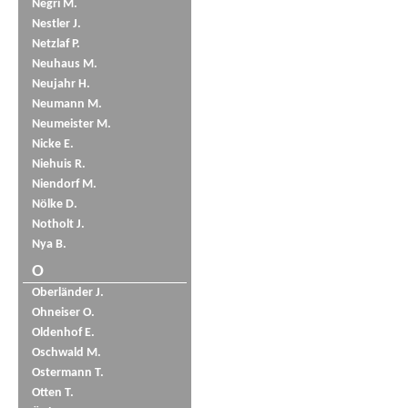
Negri M.
Nestler J.
Netzlaf P.
Neuhaus M.
Neujahr H.
Neumann M.
Neumeister M.
Nicke E.
Niehuis R.
Niendorf M.
Nölke D.
Notholt J.
Nya B.
O
Oberländer J.
Ohneiser O.
Oldenhof E.
Oschwald M.
Ostermann T.
Otten T.