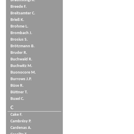
Braunstingl R.
Breede F.
Breitsamter C.
Brieß K.
Brohme L.
Brombach J.
Brosius S.
Brötzmann B.
Bruder R.
Buchwald R.
Buchwitz M.
Buonocore M.
Burrows J.P.
Büse R.
Büttner T.
Buxel C.
C
Cake F.
Cambrésy P.
Cardenas A.