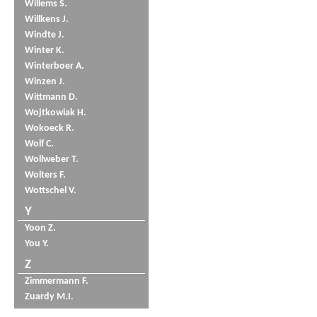
Willems S.
Willkens J.
Windte J.
Winter K.
Winterboer A.
Winzen J.
Wittmann D.
Wojtkowiak H.
Wokoeck R.
Wolf C.
Wollweber T.
Wolters F.
Wottschel V.
Y
Yoon Z.
You Y.
Z
Zimmermann F.
Zuardy M.I.