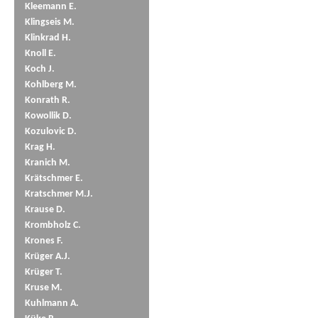
Kleemann E.
Klingseis M.
Klinkrad H.
Knoll E.
Koch J.
Kohlberg M.
Konrath R.
Kowollik D.
Kozulovic D.
Krag H.
Kranich M.
Krätschmer E.
Kratschmer M.J.
Krause D.
Krombholz C.
Krones F.
Krüger A.J.
Krüger T.
Kruse M.
Kuhlmann A.