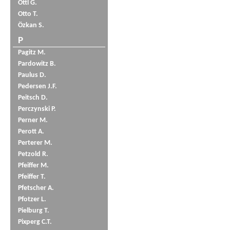
Öttl G.
Otto T.
Özkan S.
P
Pagitz M.
Pardowitz B.
Paulus D.
Pedersen J.F.
Peitsch D.
Perczynski P.
Perner M.
Perott A.
Perterer M.
Petzold R.
Pfeiffer M.
Pfeiffer T.
Pfetscher A.
Pfotzer L.
Pielburg T.
Pixperg C.T.