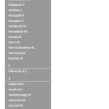
Höglauer C.
Holsten J.
Holzapfel F.
Homann T.
Hombsch M.
Homeister M.
Hoppe R.
Horn M.
Hörnschemeyer R.
Hornung M.
Hosters N.
I
Isikveren A.T.
J
Jablonski F.
Jacob A.F.
Jammernegg W.
Jantscher B.
Jarczyk M.