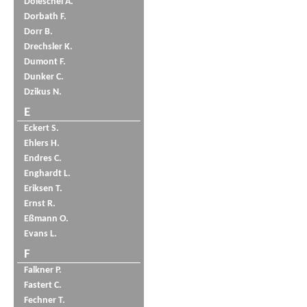
Doleschel A.
Dorbath F.
Dorr B.
Drechsler K.
Dumont F.
Dunker C.
Dzikus N.
E
Eckert S.
Ehlers H.
Endres C.
Enghardt L.
Eriksen T.
Ernst R.
Eßmann O.
Evans L.
F
Falkner P.
Fastert C.
Fechner T.