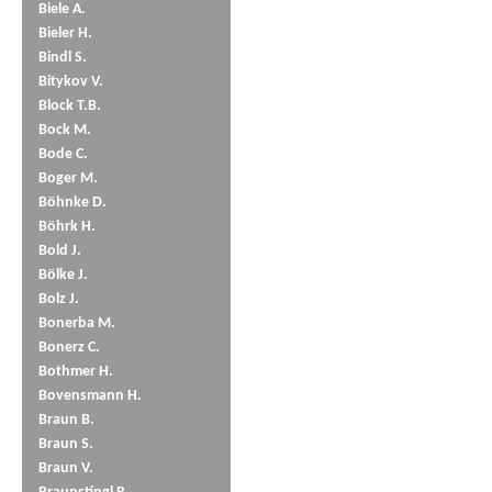
Biele A.
Bieler H.
Bindl S.
Bitykov V.
Block T.B.
Bock M.
Bode C.
Boger M.
Böhnke D.
Böhrk H.
Bold J.
Bölke J.
Bolz J.
Bonerba M.
Bonerz C.
Bothmer H.
Bovensmann H.
Braun B.
Braun S.
Braun V.