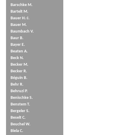
Barschke M.
Bartelt M.
Bauer H.-J.
Bauer M.
Baumbach V.
Baur B.
Bayer E.
Beaten A.
Beck N.
Becker M.
Becker R.
Béguin B.
Behr R.
Behruzi P.
Benischke S.
Benstem T.
Bergeler S.
Beselt C.
Beuchel W.
Biela C.