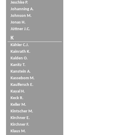
Jeschke P.
Johanning A.
Johnson M.
Jonas H.
Jüttner J.C.
K
Kähler C.J.
Kainrath K.
Kalden O.
Kanitz T.
Kanstein A.
Kassebom M.
Kaulfersch E.
Kayal H.
Keck R.
Keller M.
Kintscher M.
Kirchner E.
Kirchner F.
Klaus M.