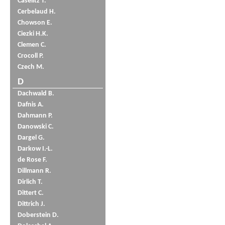
Caselitz T.
Cerbelaud H.
Chowson E.
Ciezki H.K.
Clemen C.
Crocoll P.
Czech M.
D
Dachwald B.
Dafnis A.
Dahmann P.
Danowski C.
Dargel G.
Darkow I.-L.
de Rose F.
Dillmann R.
Dirlich T.
Dittert C.
Dittrich J.
Doberstein D.