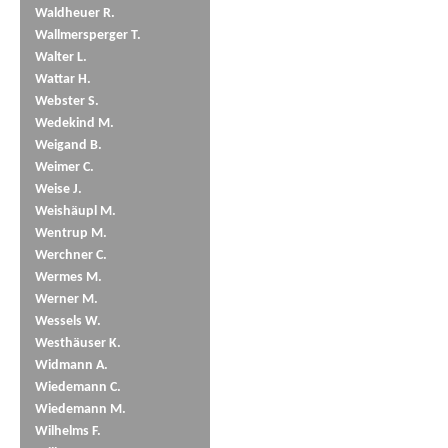
Waldheuer R.
Wallmersperger T.
Walter L.
Wattar H.
Webster S.
Wedekind M.
Weigand B.
Weimer C.
Weise J.
Weishäupl M.
Wentrup M.
Werchner C.
Wermes M.
Werner M.
Wessels W.
Westhäuser K.
Widmann A.
Wiedemann C.
Wiedemann M.
Wilhelms F.