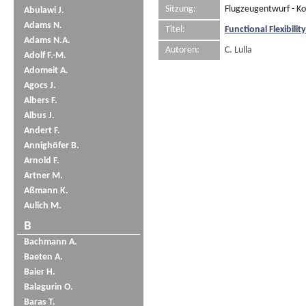
Sitzung:
Flugzeugentwurf - K
Abulawi J.
Adams N.
Titel:
Functional Flexibili
Adams N.A.
Autoren:
C. Lulla
Adolf F.-M.
Adomeit A.
Agocs J.
Albers F.
Albus J.
Andert F.
Annighöfer B.
Arnold F.
Artner M.
Aßmann K.
Aulich M.
B
Bachmann A.
Baeten A.
Baier H.
Balagurin O.
Baras T.