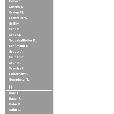
Görke S.
Gotzen T.
Grafen M.
Granzeier W.
Grilli M.
Groll R.
Gros M.
Großekatthöfer K.
Großmann U.
Gruber A.
Gruber M.
Gruner J.
Grymlas J.
Gubernatis S.
Gumpinger T.
H
Haar J.
Hager P.
Hahn D.
Hahn K.