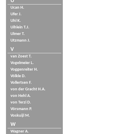
U
Ucan H.
Ufer J.
Uhl K.
Uihlein T.J.
Ulmer T.
Utzmann J.
V
van Zoest T.
Vogelmeier L.
Voggenreiter H.
Völkle D.
Vollertsen F.
von der Gracht H.A.
von Hehl A.
von Terzi D.
Vörsmann P.
Voskuijl M.
W
Wagner A.