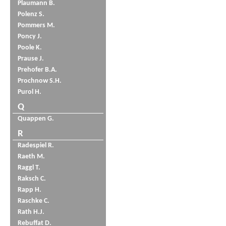
Plaumann B.
Polenz S.
Pommers M.
Poncy J.
Poole K.
Prause J.
Prehofer B.A.
Prochnow S.H.
Purol H.
Q
Quappen G.
R
Radespiel R.
Raeth M.
Raggl T.
Raksch C.
Rapp H.
Raschke C.
Rath H.J.
Rebuffat D.