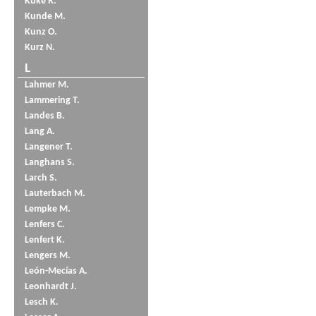
Küke R.
Kunde M.
Kunz O.
Kurz N.
L
Lahmer M.
Lammering T.
Landes B.
Lang A.
Langener T.
Langhans S.
Larch S.
Lauterbach M.
Lempke M.
Lenfers C.
Lenfert K.
Lengers M.
León-Mecías A.
Leonhardt J.
Lesch K.