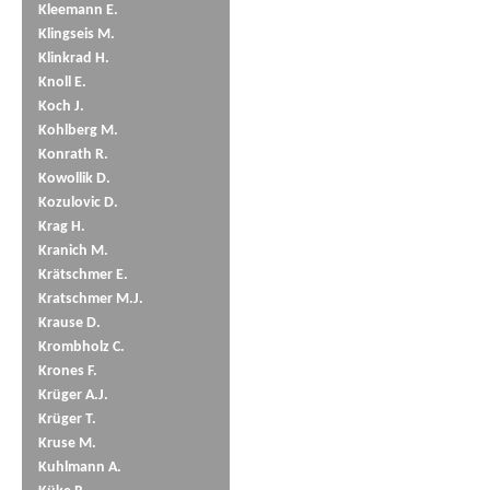
Kleemann E.
Klingseis M.
Klinkrad H.
Knoll E.
Koch J.
Kohlberg M.
Konrath R.
Kowollik D.
Kozulovic D.
Krag H.
Kranich M.
Krätschmer E.
Kratschmer M.J.
Krause D.
Krombholz C.
Krones F.
Krüger A.J.
Krüger T.
Kruse M.
Kuhlmann A.