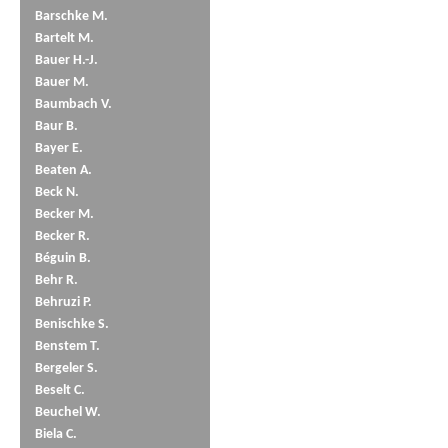
Barschke M.
Bartelt M.
Bauer H.-J.
Bauer M.
Baumbach V.
Baur B.
Bayer E.
Beaten A.
Beck N.
Becker M.
Becker R.
Béguin B.
Behr R.
Behruzi P.
Benischke S.
Benstem T.
Bergeler S.
Beselt C.
Beuchel W.
Biela C.