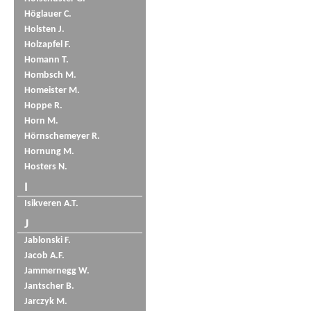
Höglauer C.
Holsten J.
Holzapfel F.
Homann T.
Hombsch M.
Homeister M.
Hoppe R.
Horn M.
Hörnschemeyer R.
Hornung M.
Hosters N.
I
Isikveren A.T.
J
Jablonski F.
Jacob A.F.
Jammernegg W.
Jantscher B.
Jarczyk M.