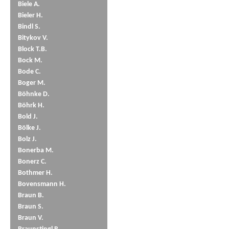
Biele A.
Bieler H.
Bindl S.
Bitykov V.
Block T.B.
Bock M.
Bode C.
Boger M.
Böhnke D.
Böhrk H.
Bold J.
Bölke J.
Bolz J.
Bonerba M.
Bonerz C.
Bothmer H.
Bovensmann H.
Braun B.
Braun S.
Braun V.