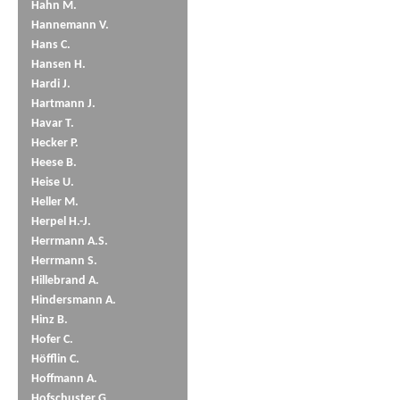
Hahn M.
Hannemann V.
Hans C.
Hansen H.
Hardi J.
Hartmann J.
Havar T.
Hecker P.
Heese B.
Heise U.
Heller M.
Herpel H.-J.
Herrmann A.S.
Herrmann S.
Hillebrand A.
Hindersmann A.
Hinz B.
Hofer C.
Höfflin C.
Hoffmann A.
Hofschuster G.