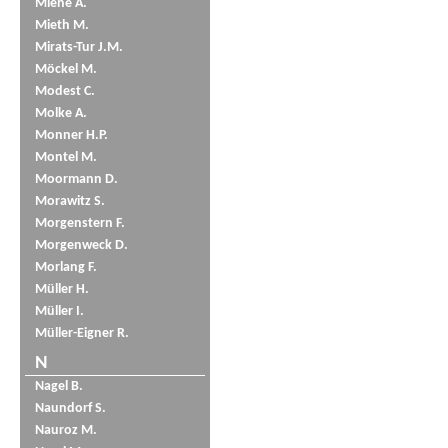
Miene A.
Mieth M.
Mirats-Tur J.M.
Möckel M.
Modest C.
Molke A.
Monner H.P.
Montel M.
Moormann D.
Morawitz S.
Morgenstern F.
Morgenweck D.
Morlang F.
Müller H.
Müller I.
Müller-Eigner R.
N
Nagel B.
Naundorf S.
Nauroz M.