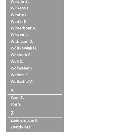
Willems S.
Willkens J.
Windte J.
Winter K.
Winterboer A.
Winzen J.
Wittmann D.
Wojtkowiak H.
Wokoeck R.
Wolf C.
Wollweber T.
Wolters F.
Wottschel V.
Y
Yoon Z.
You Y.
Z
Zimmermann F.
Zuardy M.I.