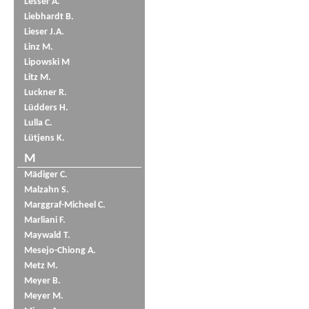
Lesser A.
Liebhardt B.
Lieser J.A.
Linz M.
Lipowski M
Litz M.
Luckner R.
Lüdders H.
Lulla C.
Lütjens K.
M
Mädiger C.
Malzahn S.
Marggraf-Micheel C.
Marliani F.
Maywald T.
Mesejo-Chiong A.
Metz M.
Meyer B.
Meyer M.