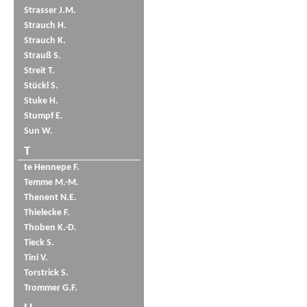
Strasser J.M.
Strauch H.
Strauch K.
Strauß S.
Streit T.
Stückl S.
Stuke H.
Stumpf E.
Sun W.
T
te Hennepe F.
Temme M.-M.
Thenent N.E.
Thielecke F.
Thoben K.-D.
Tieck S.
Tini V.
Torstrick S.
Trommer G.F.