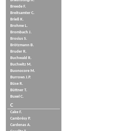
Braunstingl R.
Breede F.
Breitsamter C.
Brieß K.
Brohme L.
Brombach J.
Brosius S.
Brötzmann B.
Bruder R.
Buchwald R.
Buchwitz M.
Buonocore M.
Burrows J.P.
Büse R.
Büttner T.
Buxel C.
C
Cake F.
Cambrésy P.
Cardenas A.