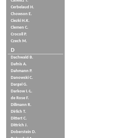
Caselitz T.
Cerbelaud H.
Chowson E.
Ciezki H.K.
Clemen C.
Crocoll P.
Czech M.
D
Dachwald B.
Dafnis A.
Dahmann P.
Danowski C.
Dargel G.
Darkow I.-L.
de Rose F.
Dillmann R.
Dirlich T.
Dittert C.
Dittrich J.
Doberstein D.