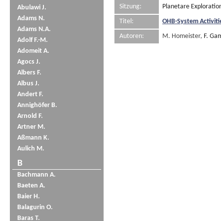
Sitzung:
Planetare Exploratio
Abulawi J.
Adams N.
Titel:
OHB-System Activit
Adams N.A.
Autoren:
M. Homeister,
F. Ga
Adolf F.-M.
Adomeit A.
Agocs J.
Albers F.
Albus J.
Andert F.
Annighöfer B.
Arnold F.
Artner M.
Aßmann K.
Aulich M.
B
Bachmann A.
Baeten A.
Baier H.
Balagurin O.
Baras T.