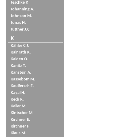
Jeschke P.
Johanning A.
Johnson M.
Jonas H.
Jüttner J.C.
K
Kähler C.J.
Kainrath K.
Kalden O.
Kanitz T.
Kanstein A.
Kassebom M.
Kaulfersch E.
Kayal H.
Keck R.
Keller M.
Kintscher M.
Kirchner E.
Kirchner F.
Klaus M.