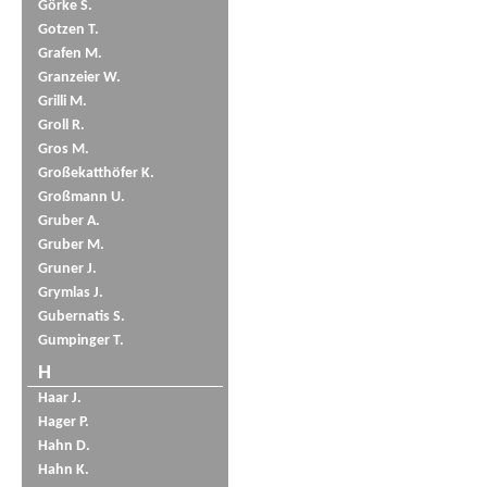
Görke S.
Gotzen T.
Grafen M.
Granzeier W.
Grilli M.
Groll R.
Gros M.
Großekatthöfer K.
Großmann U.
Gruber A.
Gruber M.
Gruner J.
Grymlas J.
Gubernatis S.
Gumpinger T.
H
Haar J.
Hager P.
Hahn D.
Hahn K.