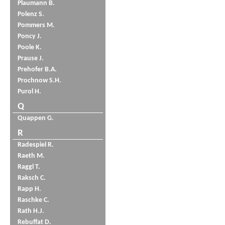
Plaumann B.
Polenz S.
Pommers M.
Poncy J.
Poole K.
Prause J.
Prehofer B.A.
Prochnow S.H.
Purol H.
Q
Quappen G.
R
Radespiel R.
Raeth M.
Raggl T.
Raksch C.
Rapp H.
Raschke C.
Rath H.J.
Rebuffat D.