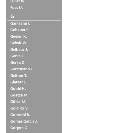
Füller W.
Fuss U.
G
Gamgami F.
Gebauer C.
Geelen K.
Geiwiz W.
Gelhaus J.
Genin C.
Gerke D.
Gerstmann J.
Geßner T.
Glatzer C.
Gobbi H.
Goetze M.
Göller M.
Gollnick V.
Gomeshi R.
Gómez García J.
Gorgon G.