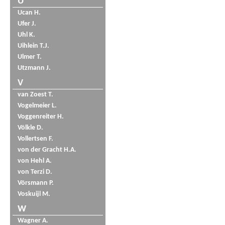
U
Ucan H.
Ufer J.
Uhl K.
Uihlein T.J.
Ulmer T.
Utzmann J.
V
van Zoest T.
Vogelmeier L.
Voggenreiter H.
Völkle D.
Vollertsen F.
von der Gracht H.A.
von Hehl A.
von Terzi D.
Vörsmann P.
Voskuijl M.
W
Wagner A.