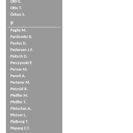
Öttl G.
Otto T.
Özkan S.
P
Pagitz M.
Pardowitz B.
Paulus D.
Pedersen J.F.
Peitsch D.
Perczynski P.
Perner M.
Perott A.
Perterer M.
Petzold R.
Pfeiffer M.
Pfeiffer T.
Pfetscher A.
Pfotzer L.
Pielburg T.
Pixperg C.T.