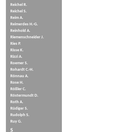
Reichel R.
Reichel S.
Reim A.
Reimerdes H.-G.
Reinhold A.
Riemenschneider J.
Ries P.
Risse K.
Rizzi A.
Roemer S.
Rohardt C.-H.
Rönnau A.
Rose H.
Rößler C.
Röstermundt D.
Roth A.
Rüdiger S.
Rudolph S.
Ruy G.
S