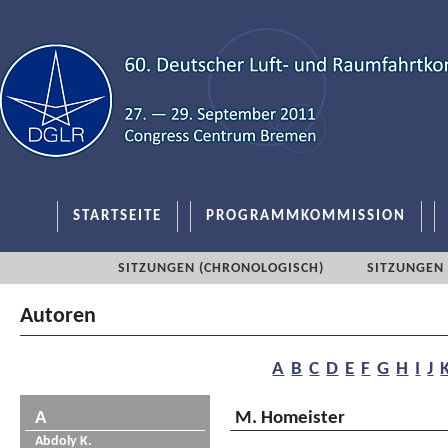
STARTSEITE
PROGRAMMKOMMISSION
SITZUNGEN (CHRONOLOGISCH)
SITZUNGEN 
Autoren
A
B
C
D
E
F
G
H
I
J
A
M. Homeister
Abdoly K.