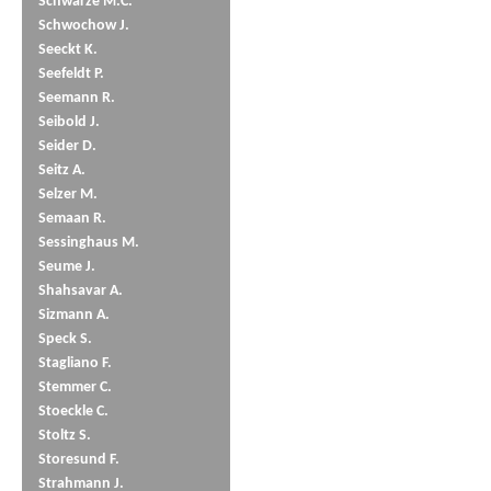
Schwarze M.C.
Schwochow J.
Seeckt K.
Seefeldt P.
Seemann R.
Seibold J.
Seider D.
Seitz A.
Selzer M.
Semaan R.
Sessinghaus M.
Seume J.
Shahsavar A.
Sizmann A.
Speck S.
Stagliano F.
Stemmer C.
Stoeckle C.
Stoltz S.
Storesund F.
Strahmann J.