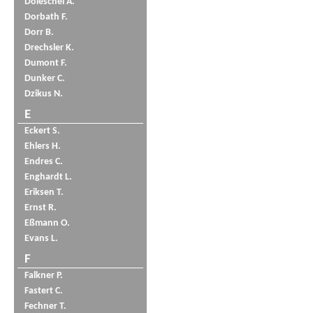
Doleschel A.
Dorbath F.
Dorr B.
Drechsler K.
Dumont F.
Dunker C.
Dzikus N.
E
Eckert S.
Ehlers H.
Endres C.
Enghardt L.
Eriksen T.
Ernst R.
Eßmann O.
Evans L.
F
Falkner P.
Fastert C.
Fechner T.