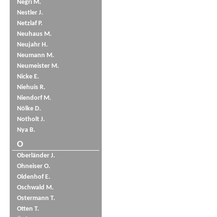
Negri M.
Nestler J.
Netzlaf P.
Neuhaus M.
Neujahr H.
Neumann M.
Neumeister M.
Nicke E.
Niehuis R.
Niendorf M.
Nölke D.
Notholt J.
Nya B.
O
Oberländer J.
Ohneiser O.
Oldenhof E.
Oschwald M.
Ostermann T.
Otten T.