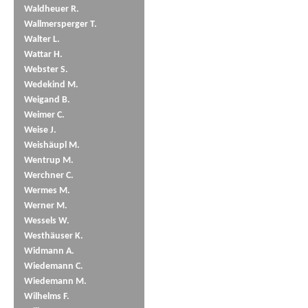
Waldheuer R.
Wallmersperger T.
Walter L.
Wattar H.
Webster S.
Wedekind M.
Weigand B.
Weimer C.
Weise J.
Weishäupl M.
Wentrup M.
Werchner C.
Wermes M.
Werner M.
Wessels W.
Westhäuser K.
Widmann A.
Wiedemann C.
Wiedemann M.
Wilhelms F.