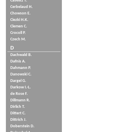
Caselitz T.
Cerbelaud H.
Chowson E.
Ciezki H.K.
Clemen C.
Crocoll P.
Czech M.
D
Dachwald B.
Dafnis A.
Dahmann P.
Danowski C.
Dargel G.
Darkow I.-L.
de Rose F.
Dillmann R.
Dirlich T.
Dittert C.
Dittrich J.
Doberstein D.