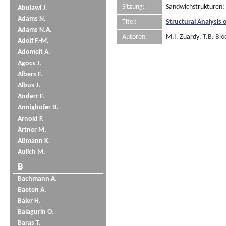
Sitzung:
Sandwichstrukturen:
Abulawi J.
Adams N.
Titel:
Structural Analysis 
Adams N.A.
Autoren:
M.I. Zuardy
, T.B. Bl
Adolf F.-M.
Adomeit A.
Agocs J.
Albers F.
Albus J.
Andert F.
Annighöfer B.
Arnold F.
Artner M.
Aßmann K.
Aulich M.
B
Bachmann A.
Baeten A.
Baier H.
Balagurin O.
Baras T.