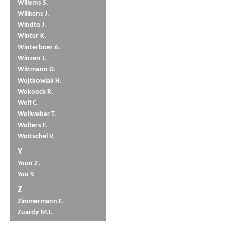
Willems S.
Willkens J.
Windte J.
Winter K.
Winterboer A.
Winzen J.
Wittmann D.
Wojtkowiak H.
Wokoeck R.
Wolf C.
Wollweber T.
Wolters F.
Wottschel V.
Y
Yoon Z.
You Y.
Z
Zimmermann F.
Zuardy M.I.