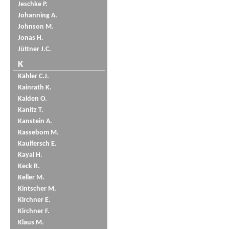
Jeschke P.
Johanning A.
Johnson M.
Jonas H.
Jüttner J.C.
K
Kähler C.J.
Kainrath K.
Kalden O.
Kanitz T.
Kanstein A.
Kassebom M.
Kaulfersch E.
Kayal H.
Keck R.
Keller M.
Kintscher M.
Kirchner E.
Kirchner F.
Klaus M.