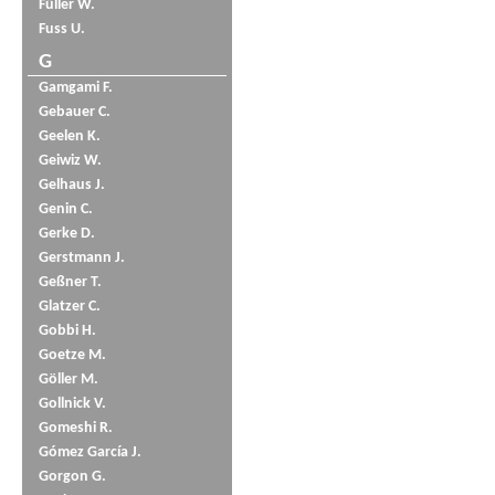
Füller W.
Fuss U.
G
Gamgami F.
Gebauer C.
Geelen K.
Geiwiz W.
Gelhaus J.
Genin C.
Gerke D.
Gerstmann J.
Geßner T.
Glatzer C.
Gobbi H.
Goetze M.
Göller M.
Gollnick V.
Gomeshi R.
Gómez García J.
Gorgon G.