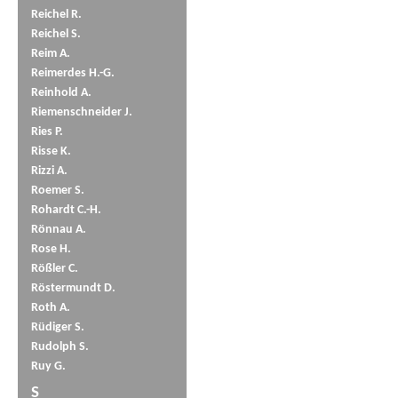
Reichel R.
Reichel S.
Reim A.
Reimerdes H.-G.
Reinhold A.
Riemenschneider J.
Ries P.
Risse K.
Rizzi A.
Roemer S.
Rohardt C.-H.
Rönnau A.
Rose H.
Rößler C.
Röstermundt D.
Roth A.
Rüdiger S.
Rudolph S.
Ruy G.
S