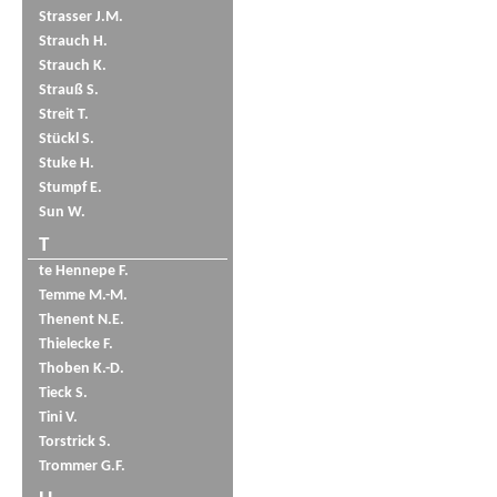
Strasser J.M.
Strauch H.
Strauch K.
Strauß S.
Streit T.
Stückl S.
Stuke H.
Stumpf E.
Sun W.
T
te Hennepe F.
Temme M.-M.
Thenent N.E.
Thielecke F.
Thoben K.-D.
Tieck S.
Tini V.
Torstrick S.
Trommer G.F.