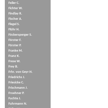
Feiler C.
Fichter W.
Findlay R.
Fischer A.
Flegel S.
Flühr H.
Föckersperger S.
Förster F.
Förster P.
Franke M.
Franz K.
Frese W.
Frey B.
Frhr. von Geyr H.
Friedrichs J.
Friesicke C.
Frischmann J.
Froehner P.
Fuchte J.
Fuhrmann N.