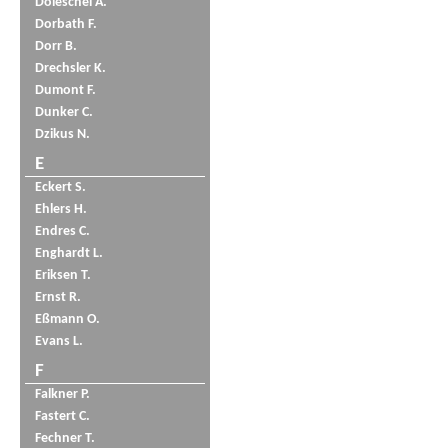
Doleschel A.
Dorbath F.
Dorr B.
Drechsler K.
Dumont F.
Dunker C.
Dzikus N.
E
Eckert S.
Ehlers H.
Endres C.
Enghardt L.
Eriksen T.
Ernst R.
Eßmann O.
Evans L.
F
Falkner P.
Fastert C.
Fechner T.