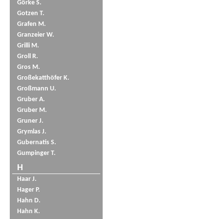
Görke S.
Gotzen T.
Grafen M.
Granzeier W.
Grilli M.
Groll R.
Gros M.
Großekatthöfer K.
Großmann U.
Gruber A.
Gruber M.
Gruner J.
Grymlas J.
Gubernatis S.
Gumpinger T.
H
Haar J.
Hager P.
Hahn D.
Hahn K.