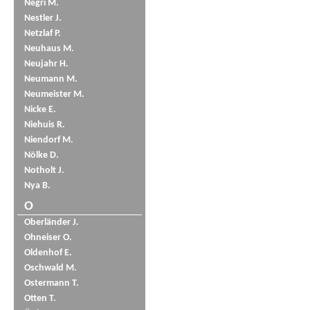
Negri M.
Nestler J.
Netzlaf P.
Neuhaus M.
Neujahr H.
Neumann M.
Neumeister M.
Nicke E.
Niehuis R.
Niendorf M.
Nölke D.
Notholt J.
Nya B.
O
Oberländer J.
Ohneiser O.
Oldenhof E.
Oschwald M.
Ostermann T.
Otten T.