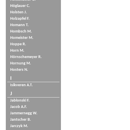
Höglauer C.
Holsten J.
Holzapfel F.
Homann T.
Hombsch M.
Homeister M.
Hoppe R.
Horn M.
Hörnschemeyer R.
Hornung M.
Hosters N.
I
Isikveren A.T.
J
Jablonski F.
Jacob A.F.
Jammernegg W.
Jantscher B.
Jarczyk M.