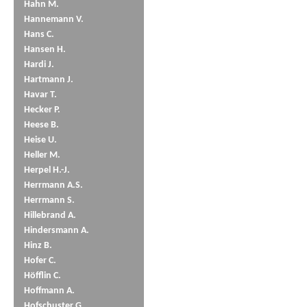
Hahn M.
Hannemann V.
Hans C.
Hansen H.
Hardi J.
Hartmann J.
Havar T.
Hecker P.
Heese B.
Heise U.
Heller M.
Herpel H.-J.
Herrmann A.S.
Herrmann S.
Hillebrand A.
Hindersmann A.
Hinz B.
Hofer C.
Höfflin C.
Hoffmann A.
Hofschuster G.