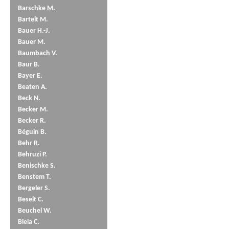
Barschke M.
Bartelt M.
Bauer H.-J.
Bauer M.
Baumbach V.
Baur B.
Bayer E.
Beaten A.
Beck N.
Becker M.
Becker R.
Béguin B.
Behr R.
Behruzi P.
Benischke S.
Benstem T.
Bergeler S.
Beselt C.
Beuchel W.
Biela C.