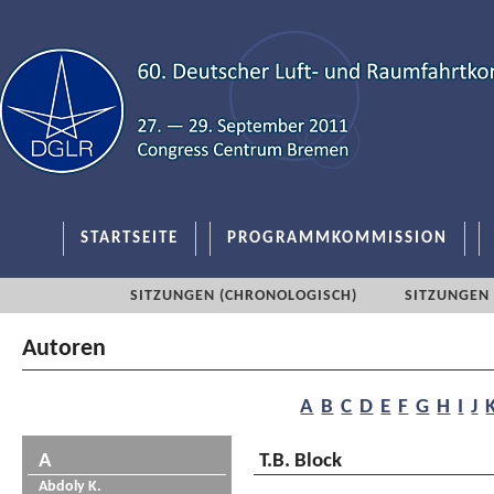
STARTSEITE
PROGRAMMKOMMISSION
SITZUNGEN (CHRONOLOGISCH)
SITZUNGEN 
Autoren
A
B
C
D
E
F
G
H
I
J
A
T.B. Block
Abdoly K.