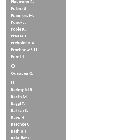
Plaumann B.
Polenz S.
Pommers M.
Poncy J.
Poole K.
Prause J.
Prehofer B.A.
Prochnow S.H.
Purol H.
Q
Quappen G.
R
Radespiel R.
Raeth M.
Raggl T.
Raksch C.
Rapp H.
Raschke C.
Rath H.J.
Rebuffat D.