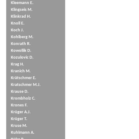
Kleemann E.
Klingseis M.
Klinkrad H.
Knoll E.
Koch J.
Kohlberg M.
Konrath R.
Kowollik D.
Kozulovic D.
Krag H.
Kranich M.
Krätschmer E.
Kratschmer M.J.
Krause D.
Krombholz C.
Krones F.
Krüger A.J.
Krüger T.
Kruse M.
Kuhlmann A.