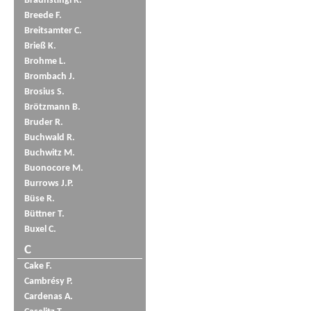
Braunstingl R.
Breede F.
Breitsamter C.
Brieß K.
Brohme L.
Brombach J.
Brosius S.
Brötzmann B.
Bruder R.
Buchwald R.
Buchwitz M.
Buonocore M.
Burrows J.P.
Büse R.
Büttner T.
Buxel C.
C
Cake F.
Cambrésy P.
Cardenas A.