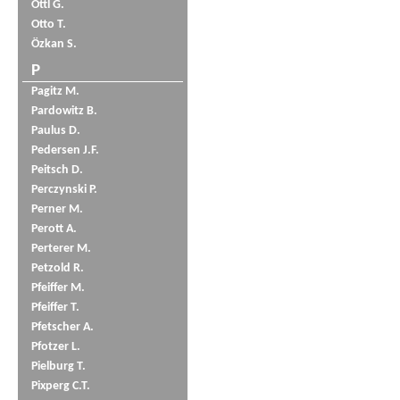
Öttl G.
Otto T.
Özkan S.
P
Pagitz M.
Pardowitz B.
Paulus D.
Pedersen J.F.
Peitsch D.
Perczynski P.
Perner M.
Perott A.
Perterer M.
Petzold R.
Pfeiffer M.
Pfeiffer T.
Pfetscher A.
Pfotzer L.
Pielburg T.
Pixperg C.T.