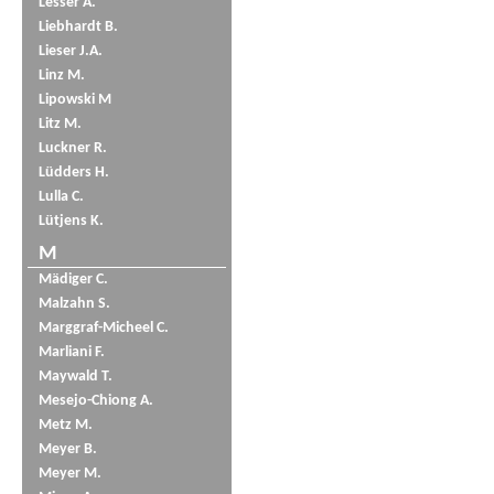
Lesser A.
Liebhardt B.
Lieser J.A.
Linz M.
Lipowski M
Litz M.
Luckner R.
Lüdders H.
Lulla C.
Lütjens K.
M
Mädiger C.
Malzahn S.
Marggraf-Micheel C.
Marliani F.
Maywald T.
Mesejo-Chiong A.
Metz M.
Meyer B.
Meyer M.