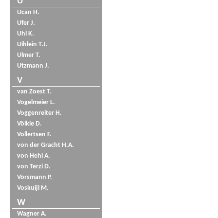
U
Ucan H.
Ufer J.
Uhl K.
Uihlein T.J.
Ulmer T.
Utzmann J.
V
van Zoest T.
Vogelmeier L.
Voggenreiter H.
Völkle D.
Vollertsen F.
von der Gracht H.A.
von Hehl A.
von Terzi D.
Vörsmann P.
Voskuijl M.
W
Wagner A.