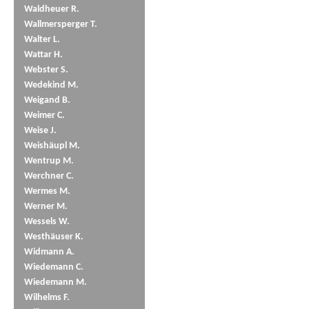
Waldheuer R.
Wallmersperger T.
Walter L.
Wattar H.
Webster S.
Wedekind M.
Weigand B.
Weimer C.
Weise J.
Weishäupl M.
Wentrup M.
Werchner C.
Wermes M.
Werner M.
Wessels W.
Westhäuser K.
Widmann A.
Wiedemann C.
Wiedemann M.
Wilhelms F.