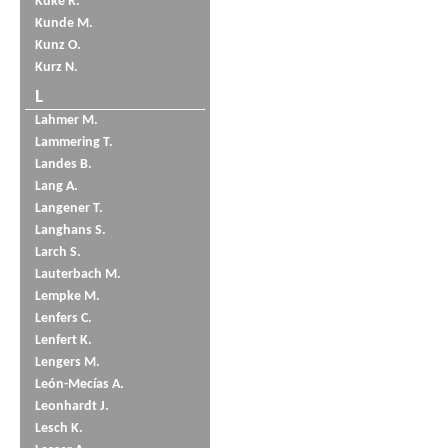
Küke R.
Kunde M.
Kunz O.
Kurz N.
L
Lahmer M.
Lammering T.
Landes B.
Lang A.
Langener T.
Langhans S.
Larch S.
Lauterbach M.
Lempke M.
Lenfers C.
Lenfert K.
Lengers M.
León-Mecías A.
Leonhardt J.
Lesch K.