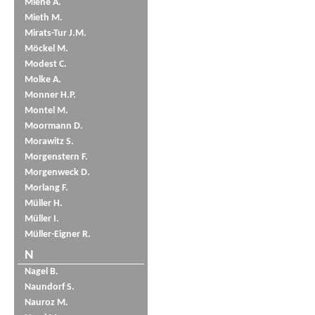
Miene A.
Mieth M.
Mirats-Tur J.M.
Möckel M.
Modest C.
Molke A.
Monner H.P.
Montel M.
Moormann D.
Morawitz S.
Morgenstern F.
Morgenweck D.
Morlang F.
Müller H.
Müller I.
Müller-Eigner R.
N
Nagel B.
Naundorf S.
Nauroz M.