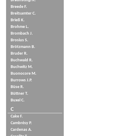
Braunstingl R.
Breede F.
Breitsamter C.
Brieß K.
Brohme L.
Brombach J.
Brosius S.
Brötzmann B.
Bruder R.
Buchwald R.
Buchwitz M.
Buonocore M.
Burrows J.P.
Büse R.
Büttner T.
Buxel C.
C
Cake F.
Cambrésy P.
Cardenas A.