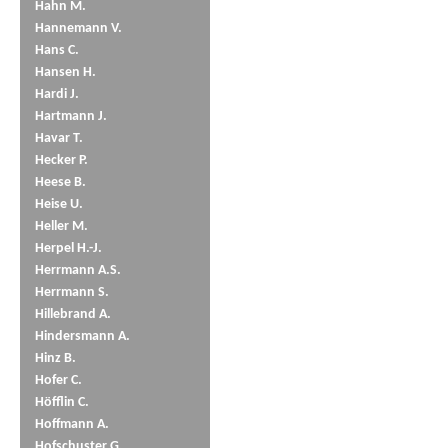
Hahn M.
Hannemann V.
Hans C.
Hansen H.
Hardi J.
Hartmann J.
Havar T.
Hecker P.
Heese B.
Heise U.
Heller M.
Herpel H.-J.
Herrmann A.S.
Herrmann S.
Hillebrand A.
Hindersmann A.
Hinz B.
Hofer C.
Höfflin C.
Hoffmann A.
Hofschuster G.