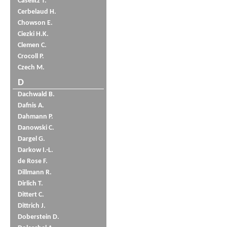
Caselitz T.
Cerbelaud H.
Chowson E.
Ciezki H.K.
Clemen C.
Crocoll P.
Czech M.
D
Dachwald B.
Dafnis A.
Dahmann P.
Danowski C.
Dargel G.
Darkow I.-L.
de Rose F.
Dillmann R.
Dirlich T.
Dittert C.
Dittrich J.
Doberstein D.