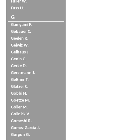
Füller W.
Fuss U.
G
Gamgami F.
Gebauer C.
Geelen K.
Geiwiz W.
Gelhaus J.
Genin C.
Gerke D.
Gerstmann J.
Geßner T.
Glatzer C.
Gobbi H.
Goetze M.
Göller M.
Gollnick V.
Gomeshi R.
Gómez García J.
Gorgon G.