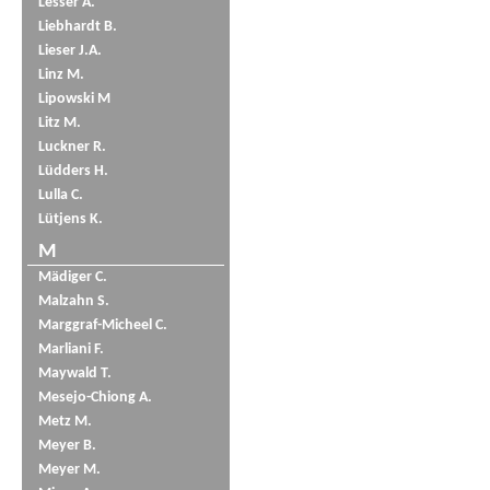
Lesser A.
Liebhardt B.
Lieser J.A.
Linz M.
Lipowski M
Litz M.
Luckner R.
Lüdders H.
Lulla C.
Lütjens K.
M
Mädiger C.
Malzahn S.
Marggraf-Micheel C.
Marliani F.
Maywald T.
Mesejo-Chiong A.
Metz M.
Meyer B.
Meyer M.