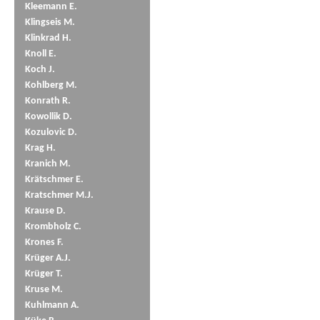
Kleemann E.
Klingseis M.
Klinkrad H.
Knoll E.
Koch J.
Kohlberg M.
Konrath R.
Kowollik D.
Kozulovic D.
Krag H.
Kranich M.
Krätschmer E.
Kratschmer M.J.
Krause D.
Krombholz C.
Krones F.
Krüger A.J.
Krüger T.
Kruse M.
Kuhlmann A.