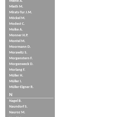
Miene A.
Mieth M.
Mirats-Tur J.M.
Möckel M.
Modest C.
Molke A.
Monner H.P.
Montel M.
Moormann D.
Morawitz S.
Morgenstern F.
Morgenweck D.
Morlang F.
Müller H.
Müller I.
Müller-Eigner R.
N
Nagel B.
Naundorf S.
Nauroz M.