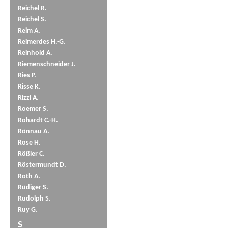
Reichel R.
Reichel S.
Reim A.
Reimerdes H.-G.
Reinhold A.
Riemenschneider J.
Ries P.
Risse K.
Rizzi A.
Roemer S.
Rohardt C.-H.
Rönnau A.
Rose H.
Rößler C.
Röstermundt D.
Roth A.
Rüdiger S.
Rudolph S.
Ruy G.
S