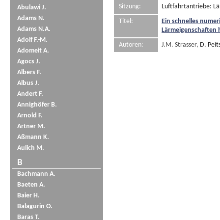
Sitzung:
Luftfahrtantriebe: L
Abulawi J.
Adams N.
Titel:
Ein schnelles numer
Adams N.A.
Lärmeigenschaften
Adolf F.-M.
Autoren:
J.M. Strasser,
D. Peit
Adomeit A.
Agocs J.
Albers F.
Albus J.
Andert F.
Annighöfer B.
Arnold F.
Artner M.
Aßmann K.
Aulich M.
B
Bachmann A.
Baeten A.
Baier H.
Balagurin O.
Baras T.