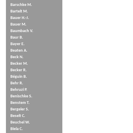
Barschke M.
Bartelt M.
Bauer H.-J.
Bauer M.
Baumbach V.
Baur B.
Bayer E.
Beaten A.
Beck N.
Becker M.
Becker R.
Béguin B.
Behr R.
Behruzi P.
Benischke S.
Benstem T.
Bergeler S.
Beselt C.
Beuchel W.
Biela C.