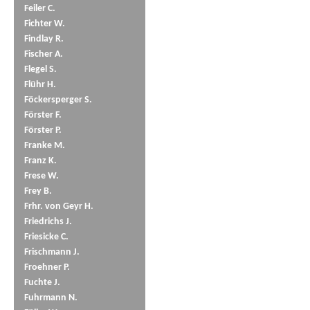
Feiler C.
Fichter W.
Findlay R.
Fischer A.
Flegel S.
Flühr H.
Föckersperger S.
Förster F.
Förster P.
Franke M.
Franz K.
Frese W.
Frey B.
Frhr. von Geyr H.
Friedrichs J.
Friesicke C.
Frischmann J.
Froehner P.
Fuchte J.
Fuhrmann N.