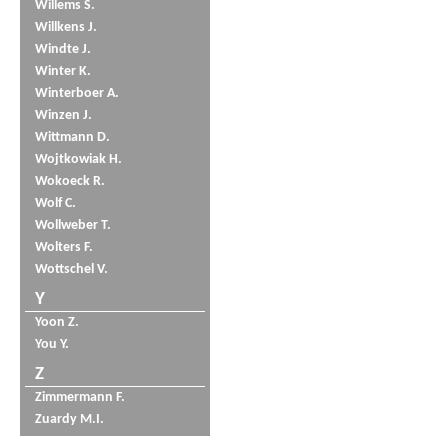
Willems S.
Willkens J.
Windte J.
Winter K.
Winterboer A.
Winzen J.
Wittmann D.
Wojtkowiak H.
Wokoeck R.
Wolf C.
Wollweber T.
Wolters F.
Wottschel V.
Y
Yoon Z.
You Y.
Z
Zimmermann F.
Zuardy M.I.