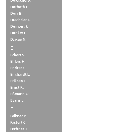
Doleschel A.
Dorbath F.
Dorr B.
Drechsler K.
Dumont F.
Dunker C.
Dzikus N.
E
Eckert S.
Ehlers H.
Endres C.
Enghardt L.
Eriksen T.
Ernst R.
Eßmann O.
Evans L.
F
Falkner P.
Fastert C.
Fechner T.