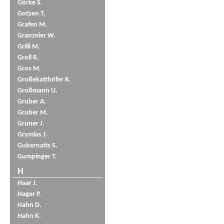
Görke S.
Gotzen T.
Grafen M.
Granzeier W.
Grilli M.
Groll R.
Gros M.
Großekatthöfer K.
Großmann U.
Gruber A.
Gruber M.
Gruner J.
Grymlas J.
Gubernatis S.
Gumpinger T.
H
Haar J.
Hager P.
Hahn D.
Hahn K.