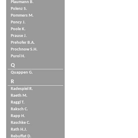
Plaumann B.
Polenz S.
Pommers M.
Poncy J.
Poole K.
Prause J.
Prehofer B.A.
Prochnow S.H.
Purol H.
Q
Quappen G.
R
Radespiel R.
Raeth M.
Raggl T.
Raksch C.
Rapp H.
Raschke C.
Rath H.J.
Rebuffat D.