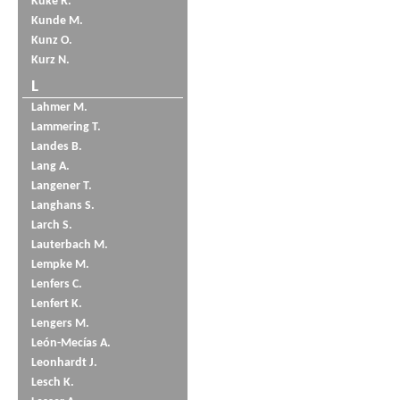
Küke R.
Kunde M.
Kunz O.
Kurz N.
L
Lahmer M.
Lammering T.
Landes B.
Lang A.
Langener T.
Langhans S.
Larch S.
Lauterbach M.
Lempke M.
Lenfers C.
Lenfert K.
Lengers M.
León-Mecías A.
Leonhardt J.
Lesch K.