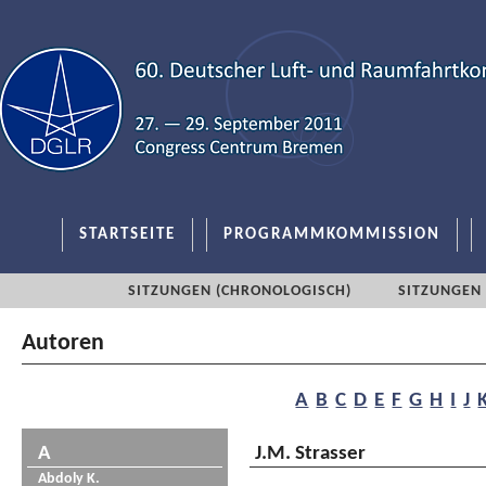
STARTSEITE
PROGRAMMKOMMISSION
SITZUNGEN (CHRONOLOGISCH)
SITZUNGEN 
Autoren
A
B
C
D
E
F
G
H
I
J
A
J.M. Strasser
Abdoly K.