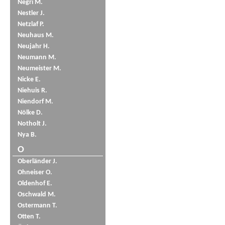
Negri M.
Nestler J.
Netzlaf P.
Neuhaus M.
Neujahr H.
Neumann M.
Neumeister M.
Nicke E.
Niehuis R.
Niendorf M.
Nölke D.
Notholt J.
Nya B.
O
Oberländer J.
Ohneiser O.
Oldenhof E.
Oschwald M.
Ostermann T.
Otten T.