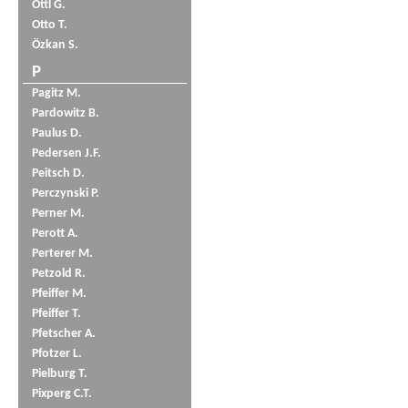
Öttl G.
Otto T.
Özkan S.
P
Pagitz M.
Pardowitz B.
Paulus D.
Pedersen J.F.
Peitsch D.
Perczynski P.
Perner M.
Perott A.
Perterer M.
Petzold R.
Pfeiffer M.
Pfeiffer T.
Pfetscher A.
Pfotzer L.
Pielburg T.
Pixperg C.T.