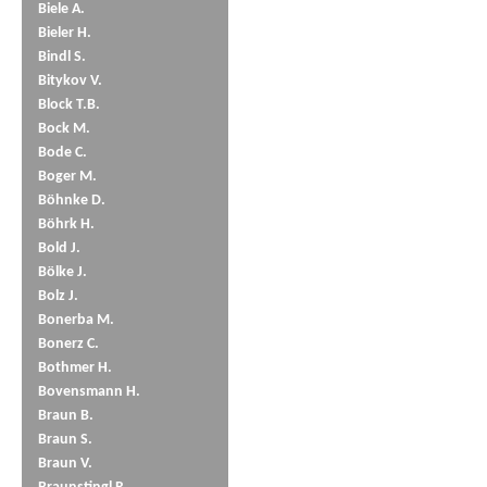
Biele A.
Bieler H.
Bindl S.
Bitykov V.
Block T.B.
Bock M.
Bode C.
Boger M.
Böhnke D.
Böhrk H.
Bold J.
Bölke J.
Bolz J.
Bonerba M.
Bonerz C.
Bothmer H.
Bovensmann H.
Braun B.
Braun S.
Braun V.