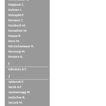
Höglauer C.
Holsten J.
Holzapfel F.
Homann T.
Hombsch M.
Homeister M.
Hoppe R.
Horn M.
Hörnschemeyer R.
Hornung M.
Hosters N.
I
Isikveren A.T.
J
Jablonski F.
Jacob A.F.
Jammernegg W.
Jantscher B.
Jarczyk M.