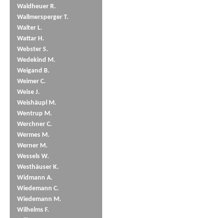
Waldheuer R.
Wallmersperger T.
Walter L.
Wattar H.
Webster S.
Wedekind M.
Weigand B.
Weimer C.
Weise J.
Weishäupl M.
Wentrup M.
Werchner C.
Wermes M.
Werner M.
Wessels W.
Westhäuser K.
Widmann A.
Wiedemann C.
Wiedemann M.
Wilhelms F.