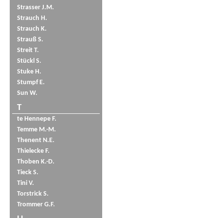
Strasser J.M.
Strauch H.
Strauch K.
Strauß S.
Streit T.
Stückl S.
Stuke H.
Stumpf E.
Sun W.
T
te Hennepe F.
Temme M.-M.
Thenent N.E.
Thielecke F.
Thoben K.-D.
Tieck S.
Tini V.
Torstrick S.
Trommer G.F.