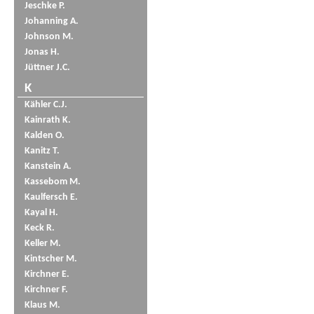
Jeschke P.
Johanning A.
Johnson M.
Jonas H.
Jüttner J.C.
K
Kähler C.J.
Kainrath K.
Kalden O.
Kanitz T.
Kanstein A.
Kassebom M.
Kaulfersch E.
Kayal H.
Keck R.
Keller M.
Kintscher M.
Kirchner E.
Kirchner F.
Klaus M.