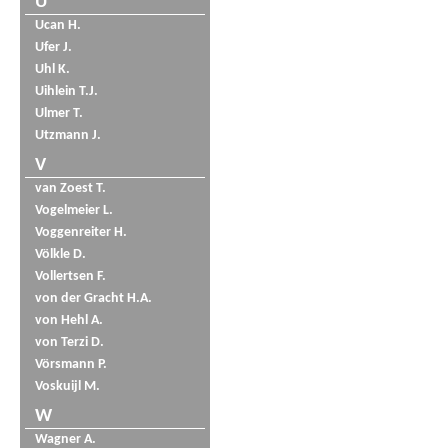
U
Ucan H.
Ufer J.
Uhl K.
Uihlein T.J.
Ulmer T.
Utzmann J.
V
van Zoest T.
Vogelmeier L.
Voggenreiter H.
Völkle D.
Vollertsen F.
von der Gracht H.A.
von Hehl A.
von Terzi D.
Vörsmann P.
Voskuijl M.
W
Wagner A.