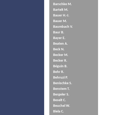
Barschke M.
Bartelt M.
Bauer H.-J.
Bauer M.
Baumbach V.
Baur B.
Bayer E.
Beaten A.
Beck N.
Becker M.
Becker R.
Béguin B.
Behr R.
Behruzi P.
Benischke S.
Benstem T.
Bergeler S.
Beselt C.
Beuchel W.
Biela C.