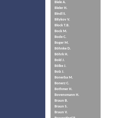
Biele A.
Bieler H.
Bindl S.
Bitykov V.
Block T.B.
Bock M.
Bode C.
Boger M.
Böhnke D.
Böhrk H.
Bold J.
Bölke J.
Bolz J.
Bonerba M.
Bonerz C.
Bothmer H.
Bovensmann H.
Braun B.
Braun S.
Braun V.