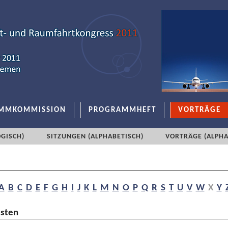
MMKOMMISSION
PROGRAMMHEFT
VORTRÄGE
GISCH)
SITZUNGEN (ALPHABETISCH)
VORTRÄGE (ALPHA
A
B
C
D
E
F
G
H
I
J
K
L
M
N
O
P
Q
R
S
T
U
V
W
X
Y
lsten