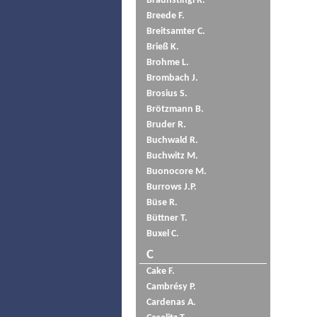
Braunstingl R.
Breede F.
Breitsamter C.
Brieß K.
Brohme L.
Brombach J.
Brosius S.
Brötzmann B.
Bruder R.
Buchwald R.
Buchwitz M.
Buonocore M.
Burrows J.P.
Büse R.
Büttner T.
Buxel C.
C
Cake F.
Cambrésy P.
Cardenas A.