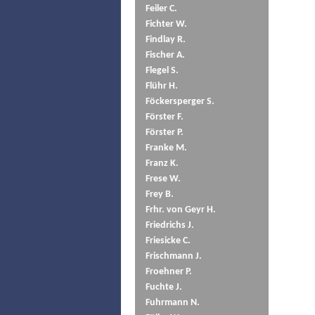
Feiler C.
Fichter W.
Findlay R.
Fischer A.
Flegel S.
Flühr H.
Föckersperger S.
Förster F.
Förster P.
Franke M.
Franz K.
Frese W.
Frey B.
Frhr. von Geyr H.
Friedrichs J.
Friesicke C.
Frischmann J.
Froehner P.
Fuchte J.
Fuhrmann N.