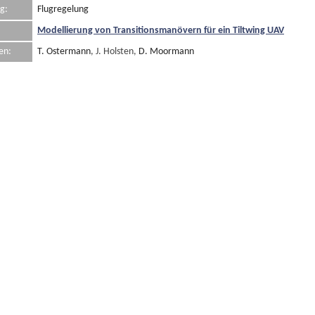
g:
Flugregelung
Modellierung von Transitionsmanövern für ein Tiltwing UAV
en:
T. Ostermann
, J. Holsten,
D. Moormann