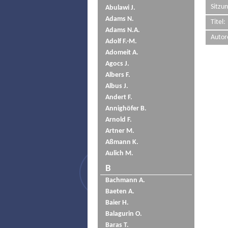
Sitzun
Abulawi J.
Adams N.
Titel:
Adams N.A.
Autor
Adolf F.-M.
Adomeit A.
Agocs J.
Albers F.
Albus J.
Andert F.
Annighöfer B.
Arnold F.
Artner M.
Aßmann K.
Aulich M.
B
Bachmann A.
Baeten A.
Baier H.
Balagurin O.
Baras T.