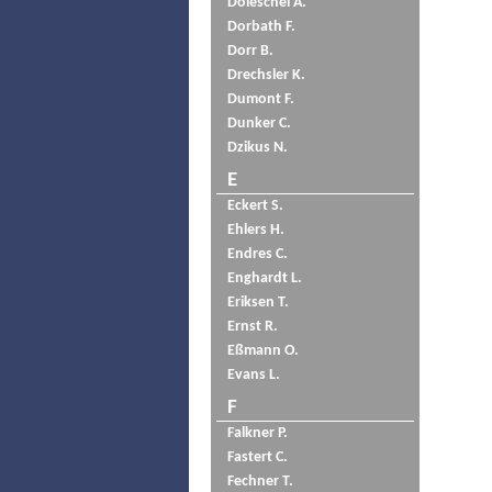
Doleschel A.
Dorbath F.
Dorr B.
Drechsler K.
Dumont F.
Dunker C.
Dzikus N.
E
Eckert S.
Ehlers H.
Endres C.
Enghardt L.
Eriksen T.
Ernst R.
Eßmann O.
Evans L.
F
Falkner P.
Fastert C.
Fechner T.