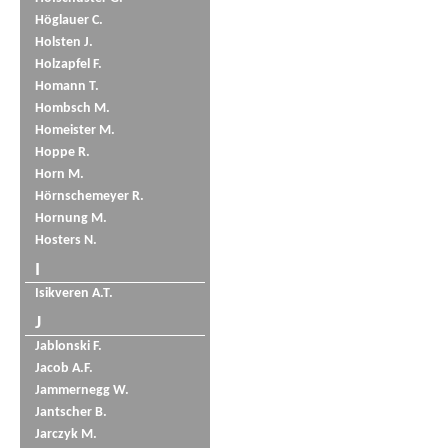
Höglauer C.
Holsten J.
Holzapfel F.
Homann T.
Hombsch M.
Homeister M.
Hoppe R.
Horn M.
Hörnschemeyer R.
Hornung M.
Hosters N.
I
Isikveren A.T.
J
Jablonski F.
Jacob A.F.
Jammernegg W.
Jantscher B.
Jarczyk M.