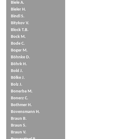
Biele A.
Bieler H.
Bindl S.
Bitykov V.
Block T.B.
Bock M.
Bode C.
Boger M.
Böhnke D.
Böhrk H.
Bold J.
Bölke J.
Bolz J.
Bonerba M.
Bonerz C.
Bothmer H.
Bovensmann H.
Braun B.
Braun S.
Braun V.