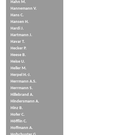
Hahn M.
Hannemann V.
Hans C.
Hansen H.
Hardi J.
Hartmann J.
Havar T.
Hecker P.
Heese B.
Heise U.
Heller M.
Herpel H.-J.
Herrmann A.S.
Herrmann S.
Hillebrand A.
Hindersmann A.
Hinz B.
Hofer C.
Höfflin C.
Hoffmann A.
Hofschuster G.