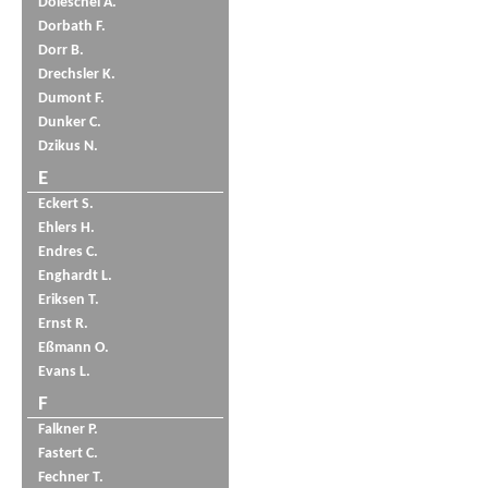
Doleschel A.
Dorbath F.
Dorr B.
Drechsler K.
Dumont F.
Dunker C.
Dzikus N.
E
Eckert S.
Ehlers H.
Endres C.
Enghardt L.
Eriksen T.
Ernst R.
Eßmann O.
Evans L.
F
Falkner P.
Fastert C.
Fechner T.