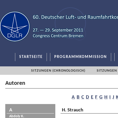
STARTSEITE
PROGRAMMKOMMISSION
SITZUNGEN (CHRONOLOGISCH)
SITZUNGEN 
Autoren
A
B
C
D
E
F
G
H
I
J
A
H. Strauch
Abdoly K.