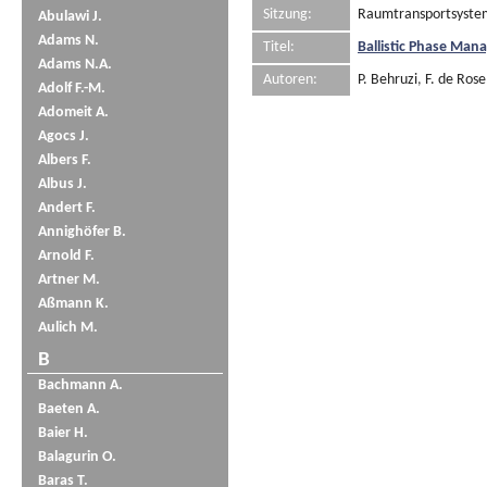
Sitzung:
Raumtransportsystem
Abulawi J.
Adams N.
Titel:
Ballistic Phase Man
Adams N.A.
Autoren:
P. Behruzi
,
F. de Rose
Adolf F.-M.
Adomeit A.
Agocs J.
Albers F.
Albus J.
Andert F.
Annighöfer B.
Arnold F.
Artner M.
Aßmann K.
Aulich M.
B
Bachmann A.
Baeten A.
Baier H.
Balagurin O.
Baras T.