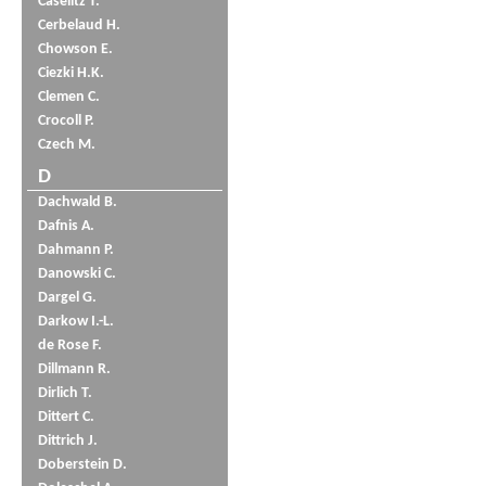
Caselitz T.
Cerbelaud H.
Chowson E.
Ciezki H.K.
Clemen C.
Crocoll P.
Czech M.
D
Dachwald B.
Dafnis A.
Dahmann P.
Danowski C.
Dargel G.
Darkow I.-L.
de Rose F.
Dillmann R.
Dirlich T.
Dittert C.
Dittrich J.
Doberstein D.