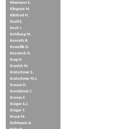
Kleemann E.
Klingseis M.
Klinkrad H.
Knoll E.
Koch J.
Kohlberg M.
Konrath R.
Kowollik D.
Kozulovic D.
Krag H.
Kranich M.
Krätschmer E.
Kratschmer M.J.
Krause D.
Krombholz C.
Krones F.
Krüger A.J.
Krüger T.
Kruse M.
Kuhlmann A.