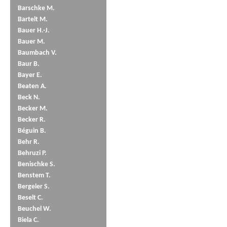
Barschke M.
Bartelt M.
Bauer H.-J.
Bauer M.
Baumbach V.
Baur B.
Bayer E.
Beaten A.
Beck N.
Becker M.
Becker R.
Béguin B.
Behr R.
Behruzi P.
Benischke S.
Benstem T.
Bergeler S.
Beselt C.
Beuchel W.
Biela C.