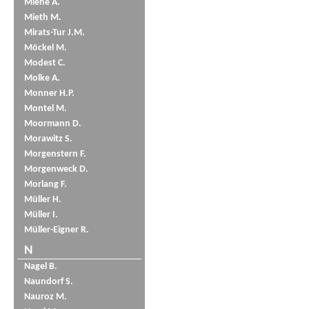
Miene A.
Mieth M.
Mirats-Tur J.M.
Möckel M.
Modest C.
Molke A.
Monner H.P.
Montel M.
Moormann D.
Morawitz S.
Morgenstern F.
Morgenweck D.
Morlang F.
Müller H.
Müller I.
Müller-Eigner R.
N
Nagel B.
Naundorf S.
Nauroz M.