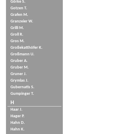
Görke S.
Gotzen T.
Grafen M.
Granzeier W.
Grilli M.
Groll R.
Gros M.
Großekatthöfer K.
Großmann U.
Gruber A.
Gruber M.
Gruner J.
Grymlas J.
Gubernatis S.
Gumpinger T.
H
Haar J.
Hager P.
Hahn D.
Hahn K.