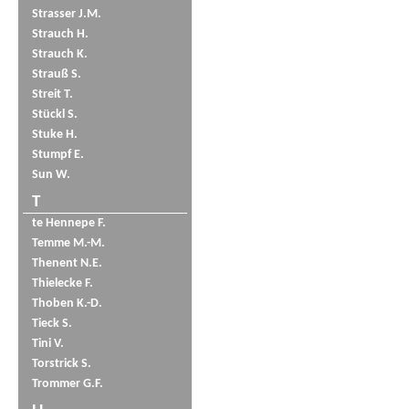
Strasser J.M.
Strauch H.
Strauch K.
Strauß S.
Streit T.
Stückl S.
Stuke H.
Stumpf E.
Sun W.
T
te Hennepe F.
Temme M.-M.
Thenent N.E.
Thielecke F.
Thoben K.-D.
Tieck S.
Tini V.
Torstrick S.
Trommer G.F.