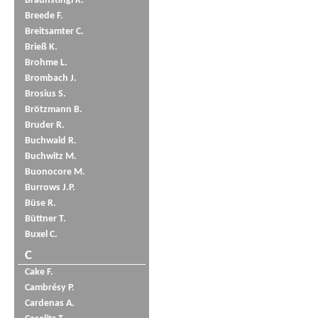
Braunstingl R.
Breede F.
Breitsamter C.
Brieß K.
Brohme L.
Brombach J.
Brosius S.
Brötzmann B.
Bruder R.
Buchwald R.
Buchwitz M.
Buonocore M.
Burrows J.P.
Büse R.
Büttner T.
Buxel C.
C
Cake F.
Cambrésy P.
Cardenas A.