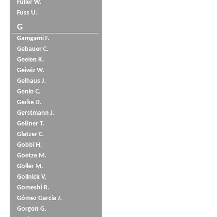
Füller W.
Fuss U.
G
Gamgami F.
Gebauer C.
Geelen K.
Geiwiz W.
Gelhaus J.
Genin C.
Gerke D.
Gerstmann J.
Geßner T.
Glatzer C.
Gobbi H.
Goetze M.
Göller M.
Gollnick V.
Gomeshi R.
Gómez García J.
Gorgon G.