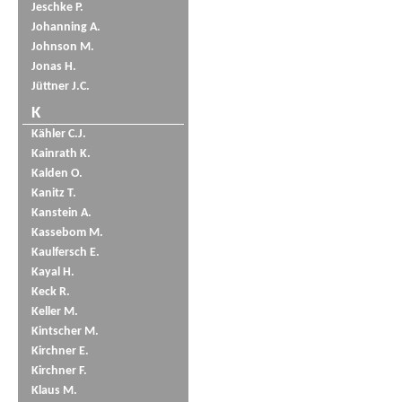
Jeschke P.
Johanning A.
Johnson M.
Jonas H.
Jüttner J.C.
K
Kähler C.J.
Kainrath K.
Kalden O.
Kanitz T.
Kanstein A.
Kassebom M.
Kaulfersch E.
Kayal H.
Keck R.
Keller M.
Kintscher M.
Kirchner E.
Kirchner F.
Klaus M.