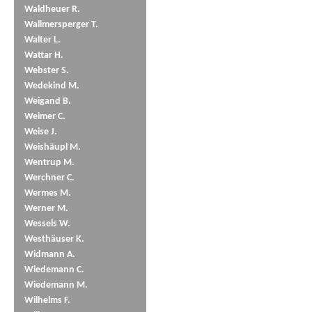
Waldheuer R.
Wallmersperger T.
Walter L.
Wattar H.
Webster S.
Wedekind M.
Weigand B.
Weimer C.
Weise J.
Weishäupl M.
Wentrup M.
Werchner C.
Wermes M.
Werner M.
Wessels W.
Westhäuser K.
Widmann A.
Wiedemann C.
Wiedemann M.
Wilhelms F.