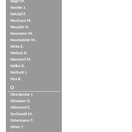
Negri M.
Nestler J.
Netzlaf P.
Neuhaus M.
Neujahr H.
Neumann M.
Neumeister M.
Nicke E.
Niehuis R.
Niendorf M.
Nölke D.
Notholt J.
Nya B.
O
Oberländer J.
Ohneiser O.
Oldenhof E.
Oschwald M.
Ostermann T.
Otten T.