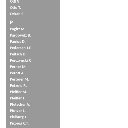
Öttl G.
Otto T.
Özkan S.
P
Pagitz M.
Pardowitz B.
Paulus D.
Pedersen J.F.
Peitsch D.
Perczynski P.
Perner M.
Perott A.
Perterer M.
Petzold R.
Pfeiffer M.
Pfeiffer T.
Pfetscher A.
Pfotzer L.
Pielburg T.
Pixperg C.T.