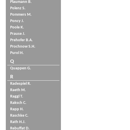
Plaumann B.
Polenz S.
Pommers M.
Poncy J.
Poole K.
Prause J.
Prehofer B.A.
Prochnow S.H.
Purol H.
Q
Quappen G.
R
Radespiel R.
Raeth M.
Raggl T.
Raksch C.
Rapp H.
Raschke C.
Rath H.J.
Rebuffat D.