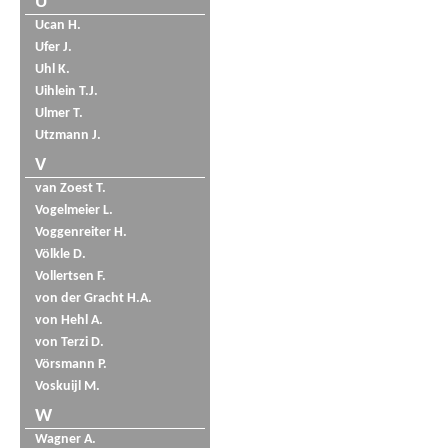
U
Ucan H.
Ufer J.
Uhl K.
Uihlein T.J.
Ulmer T.
Utzmann J.
V
van Zoest T.
Vogelmeier L.
Voggenreiter H.
Völkle D.
Vollertsen F.
von der Gracht H.A.
von Hehl A.
von Terzi D.
Vörsmann P.
Voskuijl M.
W
Wagner A.