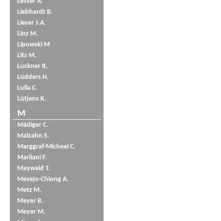
Lesser A.
Liebhardt B.
Lieser J.A.
Linz M.
Lipowski M
Litz M.
Luckner R.
Lüdders H.
Lulla C.
Lütjens K.
M
Mädiger C.
Malzahn S.
Marggraf-Micheel C.
Marliani F.
Maywald T.
Mesejo-Chiong A.
Metz M.
Meyer B.
Meyer M.