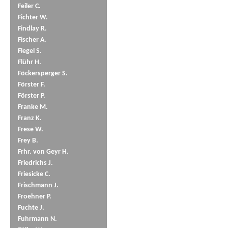
Feiler C.
Fichter W.
Findlay R.
Fischer A.
Flegel S.
Flühr H.
Föckersperger S.
Förster F.
Förster P.
Franke M.
Franz K.
Frese W.
Frey B.
Frhr. von Geyr H.
Friedrichs J.
Friesicke C.
Frischmann J.
Froehner P.
Fuchte J.
Fuhrmann N.