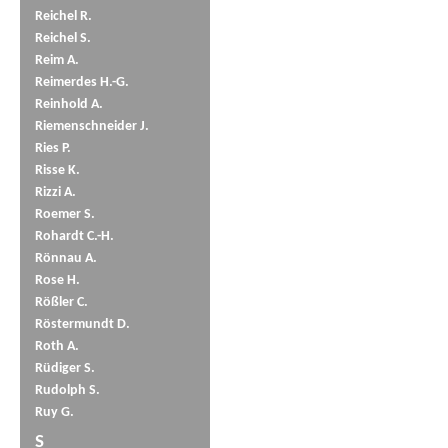
Reichel R.
Reichel S.
Reim A.
Reimerdes H.-G.
Reinhold A.
Riemenschneider J.
Ries P.
Risse K.
Rizzi A.
Roemer S.
Rohardt C.-H.
Rönnau A.
Rose H.
Rößler C.
Röstermundt D.
Roth A.
Rüdiger S.
Rudolph S.
Ruy G.
S