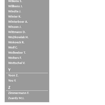
Willems S.
Willkens J.
Windte J.
Winter K.
Winterboer A.
Winzen J.
Wittmann D.
Wojtkowiak H.
Wokoeck R.
Wolf C.
Wollweber T.
Wolters F.
Wottschel V.
Y
Yoon Z.
You Y.
Z
Zimmermann F.
Zuardy M.I.