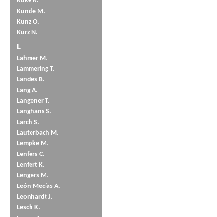
Küke R.
Kunde M.
Kunz O.
Kurz N.
L
Lahmer M.
Lammering T.
Landes B.
Lang A.
Langener T.
Langhans S.
Larch S.
Lauterbach M.
Lempke M.
Lenfers C.
Lenfert K.
Lengers M.
León-Mecías A.
Leonhardt J.
Lesch K.