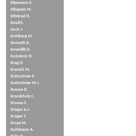
Kleemann E.
Klingseis M.
Klinkrad H.
Knoll E.
Koch J.
Kohlberg M.
Konrath R.
Kowollik D.
Kozulovic D.
Krag H.
Kranich M.
Krätschmer E.
Kratschmer M.J.
Krause D.
Krombholz C.
Krones F.
Krüger A.J.
Krüger T.
Kruse M.
Kuhlmann A.