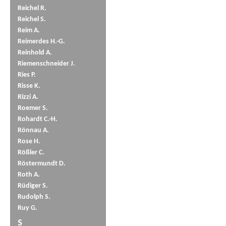
Reichel R.
Reichel S.
Reim A.
Reimerdes H.-G.
Reinhold A.
Riemenschneider J.
Ries P.
Risse K.
Rizzi A.
Roemer S.
Rohardt C.-H.
Rönnau A.
Rose H.
Rößler C.
Röstermundt D.
Roth A.
Rüdiger S.
Rudolph S.
Ruy G.
S