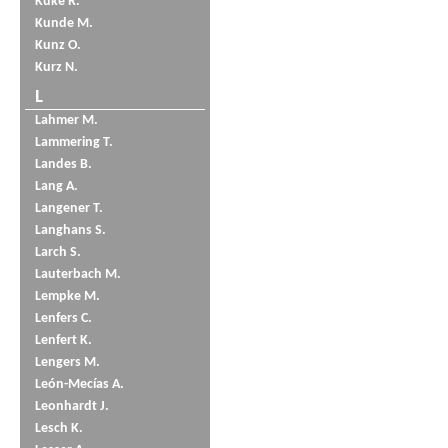
Küke R.
Kunde M.
Kunz O.
Kurz N.
L
Lahmer M.
Lammering T.
Landes B.
Lang A.
Langener T.
Langhans S.
Larch S.
Lauterbach M.
Lempke M.
Lenfers C.
Lenfert K.
Lengers M.
León-Mecías A.
Leonhardt J.
Lesch K.