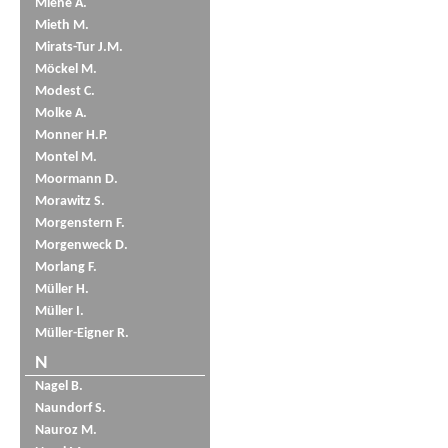
Miene A.
Mieth M.
Mirats-Tur J.M.
Möckel M.
Modest C.
Molke A.
Monner H.P.
Montel M.
Moormann D.
Morawitz S.
Morgenstern F.
Morgenweck D.
Morlang F.
Müller H.
Müller I.
Müller-Eigner R.
N
Nagel B.
Naundorf S.
Nauroz M.