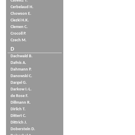
Caselitz T.
Cerbelaud H.
Chowson E.
Ciezki H.K.
Clemen C.
Crocoll P.
Czech M.
D
Dachwald B.
Dafnis A.
Dahmann P.
Danowski C.
Dargel G.
Darkow I.-L.
de Rose F.
Dillmann R.
Dirlich T.
Dittert C.
Dittrich J.
Doberstein D.