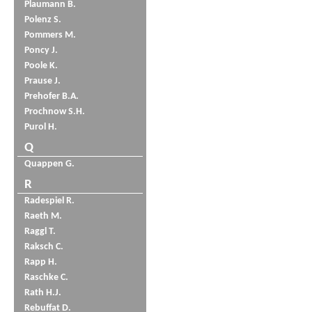
Plaumann B.
Polenz S.
Pommers M.
Poncy J.
Poole K.
Prause J.
Prehofer B.A.
Prochnow S.H.
Purol H.
Q
Quappen G.
R
Radespiel R.
Raeth M.
Raggl T.
Raksch C.
Rapp H.
Raschke C.
Rath H.J.
Rebuffat D.