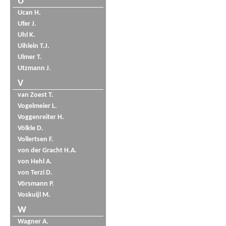
U
Ucan H.
Ufer J.
Uhl K.
Uihlein T.J.
Ulmer T.
Utzmann J.
V
van Zoest T.
Vogelmeier L.
Voggenreiter H.
Völkle D.
Vollertsen F.
von der Gracht H.A.
von Hehl A.
von Terzi D.
Vörsmann P.
Voskuijl M.
W
Wagner A.