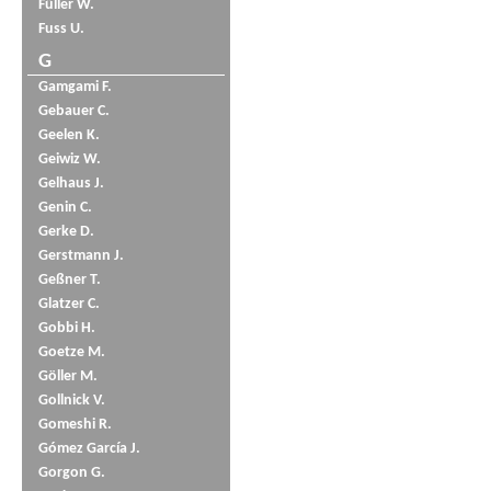
Füller W.
Fuss U.
G
Gamgami F.
Gebauer C.
Geelen K.
Geiwiz W.
Gelhaus J.
Genin C.
Gerke D.
Gerstmann J.
Geßner T.
Glatzer C.
Gobbi H.
Goetze M.
Göller M.
Gollnick V.
Gomeshi R.
Gómez García J.
Gorgon G.