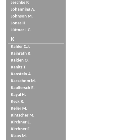
Jeschke P.
Johanning A.
Johnson M.
Jonas H.
Jüttner J.C.
K
Kähler C.J.
Kainrath K.
Kalden O.
Kanitz T.
Kanstein A.
Kassebom M.
Kaulfersch E.
Kayal H.
Keck R.
Keller M.
Kintscher M.
Kirchner E.
Kirchner F.
Klaus M.