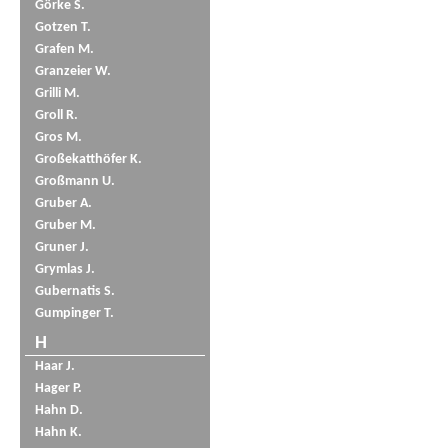
Görke S.
Gotzen T.
Grafen M.
Granzeier W.
Grilli M.
Groll R.
Gros M.
Großekatthöfer K.
Großmann U.
Gruber A.
Gruber M.
Gruner J.
Grymlas J.
Gubernatis S.
Gumpinger T.
H
Haar J.
Hager P.
Hahn D.
Hahn K.