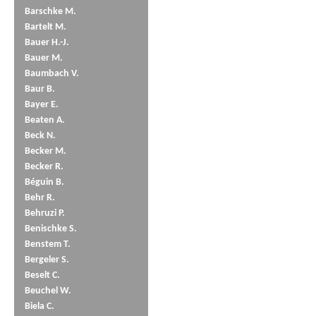
Barschke M.
Bartelt M.
Bauer H.-J.
Bauer M.
Baumbach V.
Baur B.
Bayer E.
Beaten A.
Beck N.
Becker M.
Becker R.
Béguin B.
Behr R.
Behruzi P.
Benischke S.
Benstem T.
Bergeler S.
Beselt C.
Beuchel W.
Biela C.