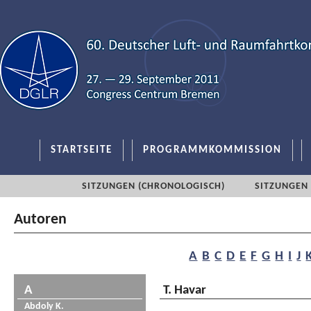
STARTSEITE
PROGRAMMKOMMISSION
SITZUNGEN (CHRONOLOGISCH)
SITZUNGEN 
Autoren
A
B
C
D
E
F
G
H
I
J
A
T. Havar
Abdoly K.