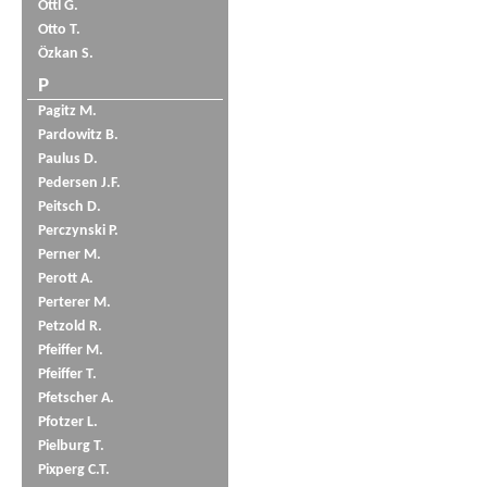
Öttl G.
Otto T.
Özkan S.
P
Pagitz M.
Pardowitz B.
Paulus D.
Pedersen J.F.
Peitsch D.
Perczynski P.
Perner M.
Perott A.
Perterer M.
Petzold R.
Pfeiffer M.
Pfeiffer T.
Pfetscher A.
Pfotzer L.
Pielburg T.
Pixperg C.T.