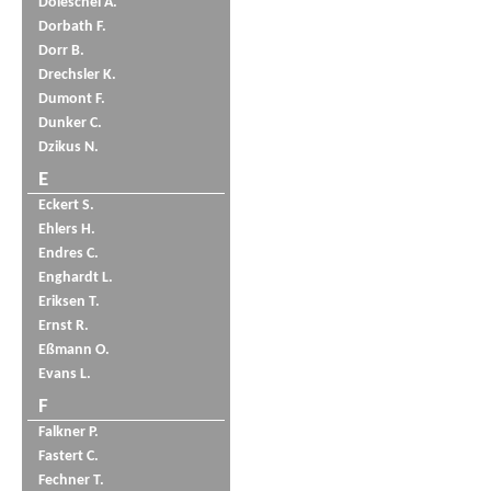
Doleschel A.
Dorbath F.
Dorr B.
Drechsler K.
Dumont F.
Dunker C.
Dzikus N.
E
Eckert S.
Ehlers H.
Endres C.
Enghardt L.
Eriksen T.
Ernst R.
Eßmann O.
Evans L.
F
Falkner P.
Fastert C.
Fechner T.