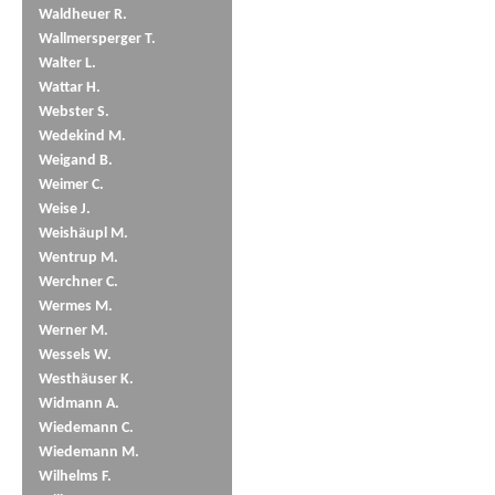
Waldheuer R.
Wallmersperger T.
Walter L.
Wattar H.
Webster S.
Wedekind M.
Weigand B.
Weimer C.
Weise J.
Weishäupl M.
Wentrup M.
Werchner C.
Wermes M.
Werner M.
Wessels W.
Westhäuser K.
Widmann A.
Wiedemann C.
Wiedemann M.
Wilhelms F.