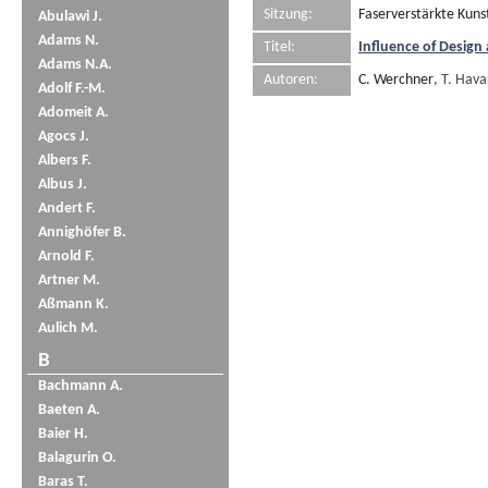
Sitzung:
Faserverstärkte Kuns
Abulawi J.
Adams N.
Titel:
Influence of Design
Adams N.A.
Autoren:
C. Werchner
, T. Hava
Adolf F.-M.
Adomeit A.
Agocs J.
Albers F.
Albus J.
Andert F.
Annighöfer B.
Arnold F.
Artner M.
Aßmann K.
Aulich M.
B
Bachmann A.
Baeten A.
Baier H.
Balagurin O.
Baras T.