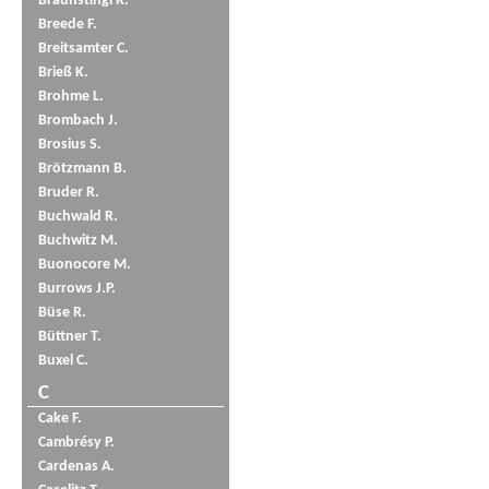
Braunstingl R.
Breede F.
Breitsamter C.
Brieß K.
Brohme L.
Brombach J.
Brosius S.
Brötzmann B.
Bruder R.
Buchwald R.
Buchwitz M.
Buonocore M.
Burrows J.P.
Büse R.
Büttner T.
Buxel C.
C
Cake F.
Cambrésy P.
Cardenas A.