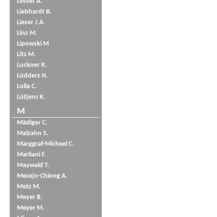
Lesser A.
Liebhardt B.
Lieser J.A.
Linz M.
Lipowski M
Litz M.
Luckner R.
Lüdders H.
Lulla C.
Lütjens K.
M
Mädiger C.
Malzahn S.
Marggraf-Micheel C.
Marliani F.
Maywald T.
Mesejo-Chiong A.
Metz M.
Meyer B.
Meyer M.