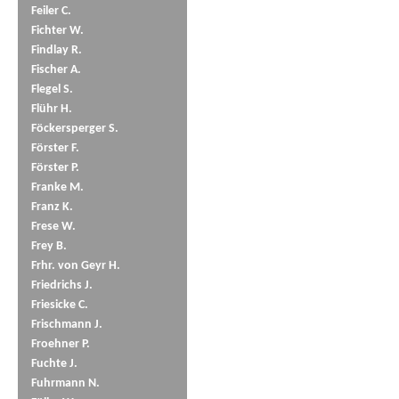
Feiler C.
Fichter W.
Findlay R.
Fischer A.
Flegel S.
Flühr H.
Föckersperger S.
Förster F.
Förster P.
Franke M.
Franz K.
Frese W.
Frey B.
Frhr. von Geyr H.
Friedrichs J.
Friesicke C.
Frischmann J.
Froehner P.
Fuchte J.
Fuhrmann N.