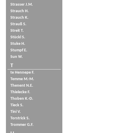
Strasser J.M.
Strauch H.
Strauch K.
Strauß S.
Streit T.
Stückl S.
Stuke H.
Stumpf E.
Sun W.
T
te Hennepe F.
Temme M.-M.
Thenent N.E.
Thielecke F.
Thoben K.-D.
Tieck S.
Tini V.
Torstrick S.
Trommer G.F.