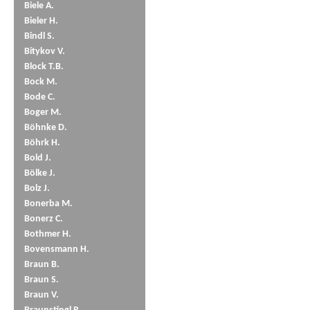
Biele A.
Bieler H.
Bindl S.
Bitykov V.
Block T.B.
Bock M.
Bode C.
Boger M.
Böhnke D.
Böhrk H.
Bold J.
Bölke J.
Bolz J.
Bonerba M.
Bonerz C.
Bothmer H.
Bovensmann H.
Braun B.
Braun S.
Braun V.