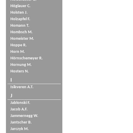
Höglauer C.
Holsten J.
Holzapfel F.
Homann T.
Hombsch M.
Homeister M.
Hoppe R.
Horn M.
Hörnschemeyer R.
Hornung M.
Hosters N.
I
Isikveren A.T.
J
Jablonski F.
Jacob A.F.
Jammernegg W.
Jantscher B.
Jarczyk M.