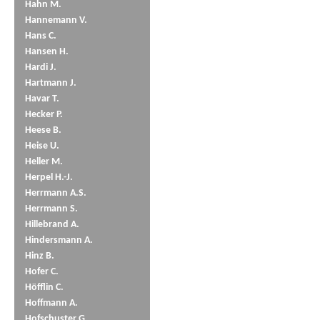
Hahn M.
Hannemann V.
Hans C.
Hansen H.
Hardi J.
Hartmann J.
Havar T.
Hecker P.
Heese B.
Heise U.
Heller M.
Herpel H.-J.
Herrmann A.S.
Herrmann S.
Hillebrand A.
Hindersmann A.
Hinz B.
Hofer C.
Höfflin C.
Hoffmann A.
Hofschuster G.