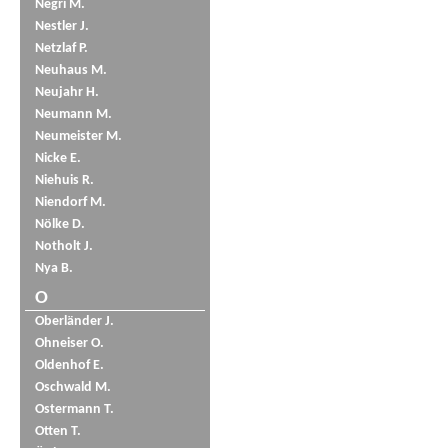
Negri M.
Nestler J.
Netzlaf P.
Neuhaus M.
Neujahr H.
Neumann M.
Neumeister M.
Nicke E.
Niehuis R.
Niendorf M.
Nölke D.
Notholt J.
Nya B.
O
Oberländer J.
Ohneiser O.
Oldenhof E.
Oschwald M.
Ostermann T.
Otten T.