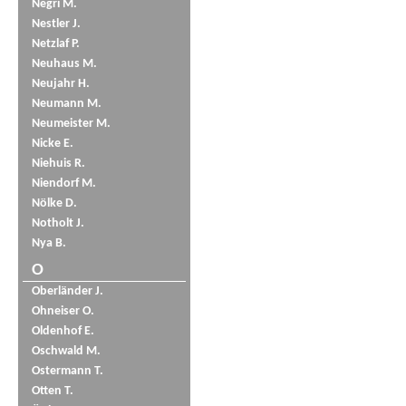
Negri M.
Nestler J.
Netzlaf P.
Neuhaus M.
Neujahr H.
Neumann M.
Neumeister M.
Nicke E.
Niehuis R.
Niendorf M.
Nölke D.
Notholt J.
Nya B.
O
Oberländer J.
Ohneiser O.
Oldenhof E.
Oschwald M.
Ostermann T.
Otten T.