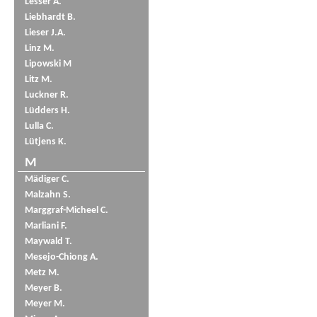
Lesser A.
Liebhardt B.
Lieser J.A.
Linz M.
Lipowski M
Litz M.
Luckner R.
Lüdders H.
Lulla C.
Lütjens K.
M
Mädiger C.
Malzahn S.
Marggraf-Micheel C.
Marliani F.
Maywald T.
Mesejo-Chiong A.
Metz M.
Meyer B.
Meyer M.