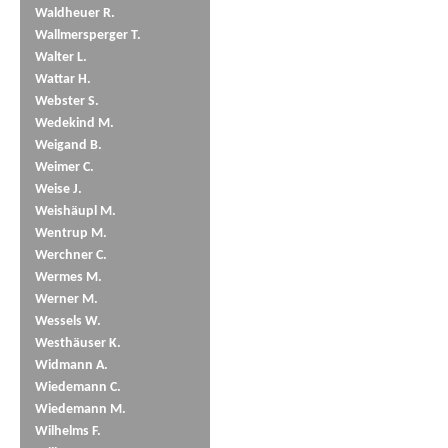
Waldheuer R.
Wallmersperger T.
Walter L.
Wattar H.
Webster S.
Wedekind M.
Weigand B.
Weimer C.
Weise J.
Weishäupl M.
Wentrup M.
Werchner C.
Wermes M.
Werner M.
Wessels W.
Westhäuser K.
Widmann A.
Wiedemann C.
Wiedemann M.
Wilhelms F.