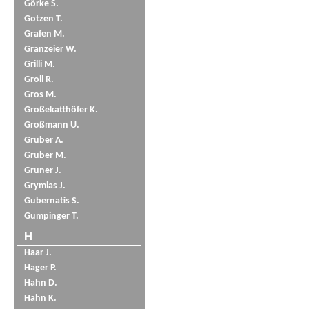
Görke S.
Gotzen T.
Grafen M.
Granzeier W.
Grilli M.
Groll R.
Gros M.
Großekatthöfer K.
Großmann U.
Gruber A.
Gruber M.
Gruner J.
Grymlas J.
Gubernatis S.
Gumpinger T.
H
Haar J.
Hager P.
Hahn D.
Hahn K.