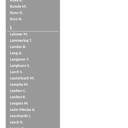
Küke R.
Kunde M.
Kunz O.
Kurz N.
L
Lahmer M.
Lammering T.
Landes B.
Lang A.
Langener T.
Langhans S.
Larch S.
Lauterbach M.
Lempke M.
Lenfers C.
Lenfert K.
Lengers M.
León-Mecías A.
Leonhardt J.
Lesch K.