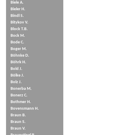
Biele A.
Bieler H.
Bindl S.
Bitykov V.
Block T.B.
Bock M.
Bode C.
Boger M.
Böhnke D.
Böhrk H.
Bold J.
Bölke J.
Bolz J.
Bonerba M.
Bonerz C.
Bothmer H.
Bovensmann H.
Braun B.
Braun S.
Braun V.