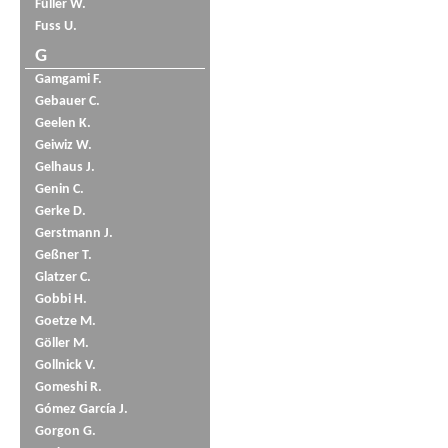
Füller W.
Fuss U.
G
Gamgami F.
Gebauer C.
Geelen K.
Geiwiz W.
Gelhaus J.
Genin C.
Gerke D.
Gerstmann J.
Geßner T.
Glatzer C.
Gobbi H.
Goetze M.
Göller M.
Gollnick V.
Gomeshi R.
Gómez García J.
Gorgon G.