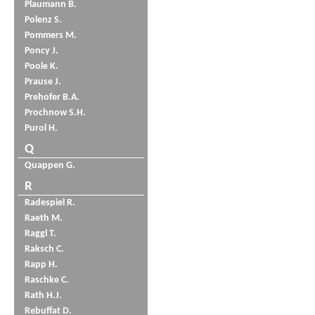
Plaumann B.
Polenz S.
Pommers M.
Poncy J.
Poole K.
Prause J.
Prehofer B.A.
Prochnow S.H.
Purol H.
Q
Quappen G.
R
Radespiel R.
Raeth M.
Raggl T.
Raksch C.
Rapp H.
Raschke C.
Rath H.J.
Rebuffat D.