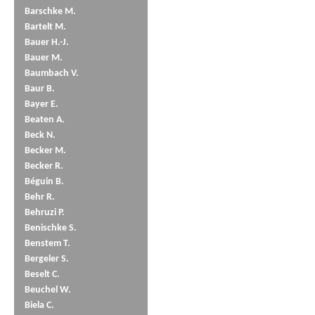
Barschke M.
Bartelt M.
Bauer H.-J.
Bauer M.
Baumbach V.
Baur B.
Bayer E.
Beaten A.
Beck N.
Becker M.
Becker R.
Béguin B.
Behr R.
Behruzi P.
Benischke S.
Benstem T.
Bergeler S.
Beselt C.
Beuchel W.
Biela C.