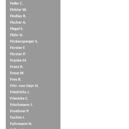
Feiler C.
Fichter W.
Findlay R.
Fischer A.
Flegel S.
Flühr H.
Föckersperger S.
Förster F.
Förster P.
Franke M.
Franz K.
Frese W.
Frey B.
Frhr. von Geyr H.
Friedrichs J.
Friesicke C.
Frischmann J.
Froehner P.
Fuchte J.
Fuhrmann N.