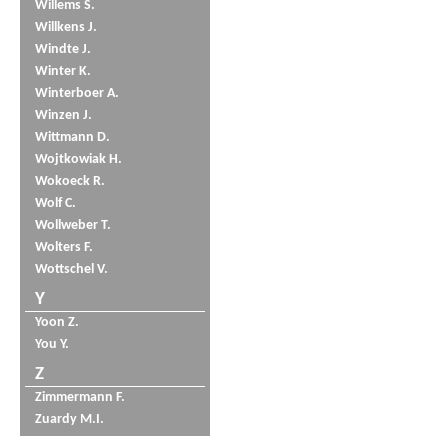
Willems S.
Willkens J.
Windte J.
Winter K.
Winterboer A.
Winzen J.
Wittmann D.
Wojtkowiak H.
Wokoeck R.
Wolf C.
Wollweber T.
Wolters F.
Wottschel V.
Y
Yoon Z.
You Y.
Z
Zimmermann F.
Zuardy M.I.