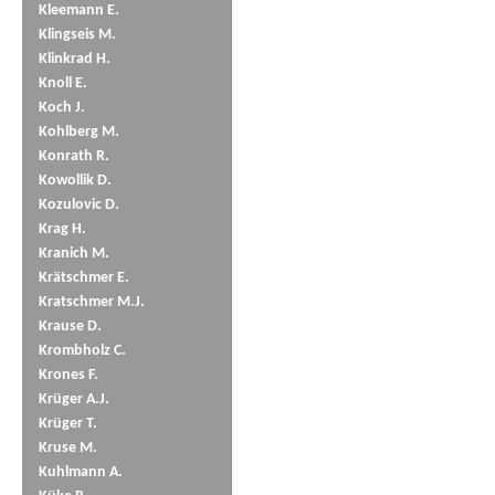
Kleemann E.
Klingseis M.
Klinkrad H.
Knoll E.
Koch J.
Kohlberg M.
Konrath R.
Kowollik D.
Kozulovic D.
Krag H.
Kranich M.
Krätschmer E.
Kratschmer M.J.
Krause D.
Krombholz C.
Krones F.
Krüger A.J.
Krüger T.
Kruse M.
Kuhlmann A.