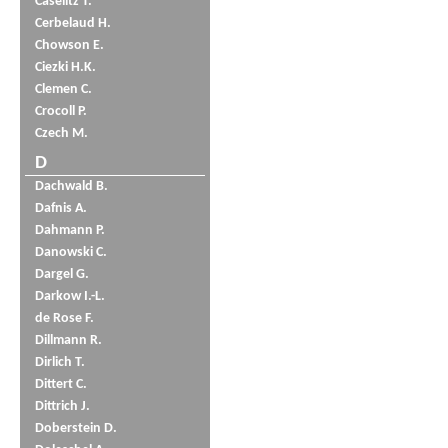
Caselitz T.
Cerbelaud H.
Chowson E.
Ciezki H.K.
Clemen C.
Crocoll P.
Czech M.
D
Dachwald B.
Dafnis A.
Dahmann P.
Danowski C.
Dargel G.
Darkow I.-L.
de Rose F.
Dillmann R.
Dirlich T.
Dittert C.
Dittrich J.
Doberstein D.