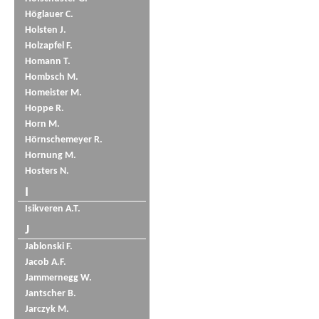
Höglauer C.
Holsten J.
Holzapfel F.
Homann T.
Hombsch M.
Homeister M.
Hoppe R.
Horn M.
Hörnschemeyer R.
Hornung M.
Hosters N.
I
Isikveren A.T.
J
Jablonski F.
Jacob A.F.
Jammernegg W.
Jantscher B.
Jarczyk M.