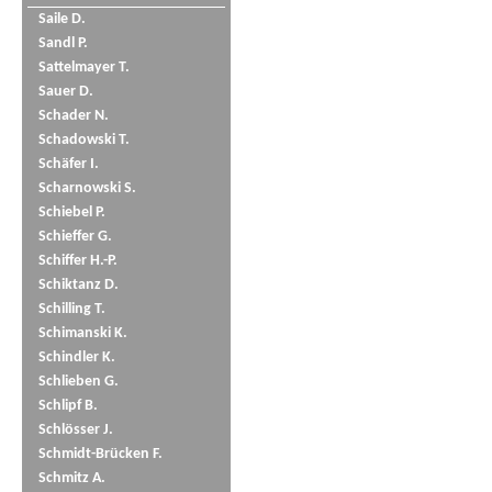
Saile D.
Sandl P.
Sattelmayer T.
Sauer D.
Schader N.
Schadowski T.
Schäfer I.
Scharnowski S.
Schiebel P.
Schieffer G.
Schiffer H.-P.
Schiktanz D.
Schilling T.
Schimanski K.
Schindler K.
Schlieben G.
Schlipf B.
Schlösser J.
Schmidt-Brücken F.
Schmitz A.