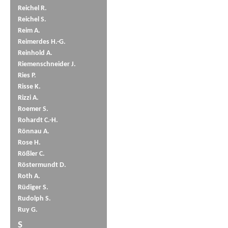
Reichel R.
Reichel S.
Reim A.
Reimerdes H.-G.
Reinhold A.
Riemenschneider J.
Ries P.
Risse K.
Rizzi A.
Roemer S.
Rohardt C.-H.
Rönnau A.
Rose H.
Rößler C.
Röstermundt D.
Roth A.
Rüdiger S.
Rudolph S.
Ruy G.
S