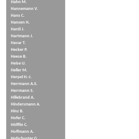
Hahn M.
Hannemann V.
Hans C.
Hansen H.
Hardi J.
Hartmann J.
Havar T.
Hecker P.
Heese B.
Heise U.
Heller M.
Herpel H.-J.
Herrmann A.S.
Herrmann S.
Hillebrand A.
Hindersmann A.
Hinz B.
Hofer C.
Höfflin C.
Hoffmann A.
Hofschuster G.