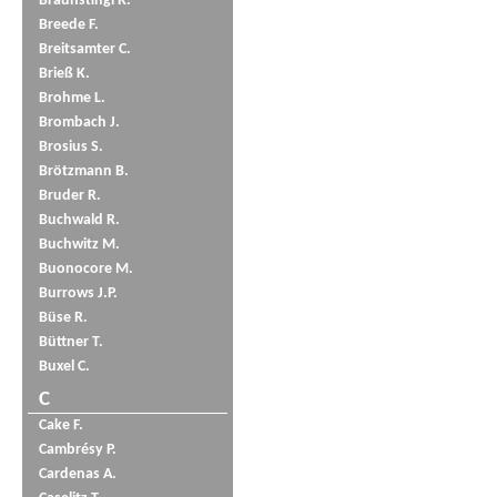
Braunstingl R.
Breede F.
Breitsamter C.
Brieß K.
Brohme L.
Brombach J.
Brosius S.
Brötzmann B.
Bruder R.
Buchwald R.
Buchwitz M.
Buonocore M.
Burrows J.P.
Büse R.
Büttner T.
Buxel C.
C
Cake F.
Cambrésy P.
Cardenas A.