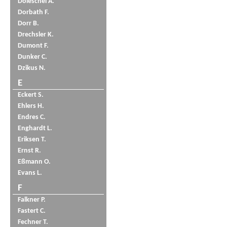
Doleschel A.
Dorbath F.
Dorr B.
Drechsler K.
Dumont F.
Dunker C.
Dzikus N.
E
Eckert S.
Ehlers H.
Endres C.
Enghardt L.
Eriksen T.
Ernst R.
Eßmann O.
Evans L.
F
Falkner P.
Fastert C.
Fechner T.