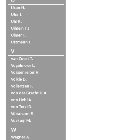
U
Ucan H.
Ufer J.
Uhl K.
Uihlein T.J.
Ulmer T.
Utzmann J.
V
van Zoest T.
Vogelmeier L.
Voggenreiter H.
Völkle D.
Vollertsen F.
von der Gracht H.A.
von Hehl A.
von Terzi D.
Vörsmann P.
Voskuijl M.
W
Wagner A.