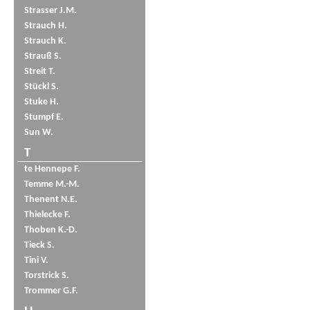
Strasser J.M.
Strauch H.
Strauch K.
Strauß S.
Streit T.
Stückl S.
Stuke H.
Stumpf E.
Sun W.
T
te Hennepe F.
Temme M.-M.
Thenent N.E.
Thielecke F.
Thoben K.-D.
Tieck S.
Tini V.
Torstrick S.
Trommer G.F.