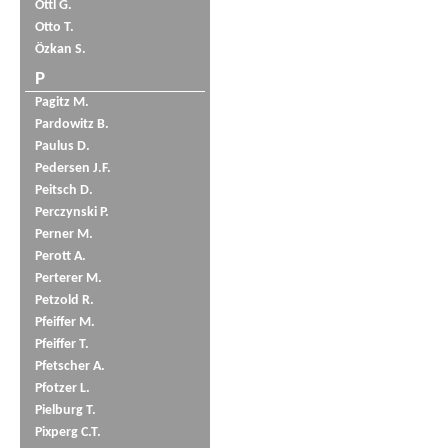
Öttl G.
Otto T.
Özkan S.
P
Pagitz M.
Pardowitz B.
Paulus D.
Pedersen J.F.
Peitsch D.
Perczynski P.
Perner M.
Perott A.
Perterer M.
Petzold R.
Pfeiffer M.
Pfeiffer T.
Pfetscher A.
Pfotzer L.
Pielburg T.
Pixperg C.T.