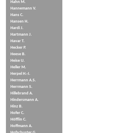
Hahn M.
Hannemann V.
Hans C.
Hansen H.
Hardi J.
Hartmann J.
Havar T.
Hecker P.
Heese B.
Heise U.
Heller M.
Herpel H.-J.
Herrmann A.S.
Herrmann S.
Hillebrand A.
Hindersmann A.
Hinz B.
Hofer C.
Höfflin C.
Hoffmann A.
Hofschuster G.