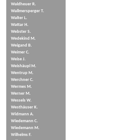
Waldheuer R.
Wallmersperger T.
Walter L.
Wattar H.
Webster S.
Wedekind M.
Weigand B.
Weimer C.
Weise J.
Weishäupl M.
Wentrup M.
Werchner C.
Wermes M.
Werner M.
Wessels W.
Westhäuser K.
Widmann A.
Wiedemann C.
Wiedemann M.
Wilhelms F.