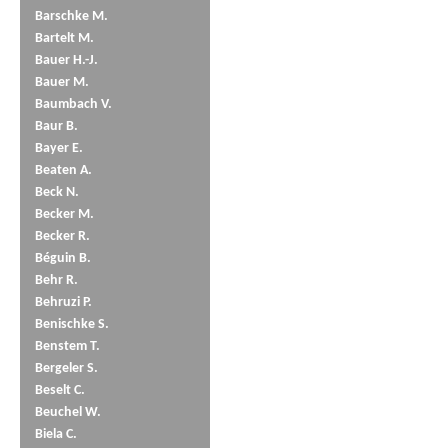
Barschke M.
Bartelt M.
Bauer H.-J.
Bauer M.
Baumbach V.
Baur B.
Bayer E.
Beaten A.
Beck N.
Becker M.
Becker R.
Béguin B.
Behr R.
Behruzi P.
Benischke S.
Benstem T.
Bergeler S.
Beselt C.
Beuchel W.
Biela C.