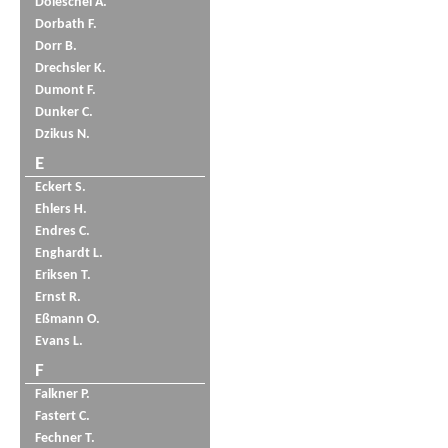
Doleschel A.
Dorbath F.
Dorr B.
Drechsler K.
Dumont F.
Dunker C.
Dzikus N.
E
Eckert S.
Ehlers H.
Endres C.
Enghardt L.
Eriksen T.
Ernst R.
Eßmann O.
Evans L.
F
Falkner P.
Fastert C.
Fechner T.