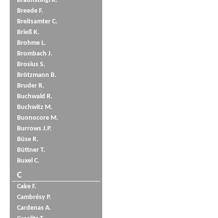
Braunstingl R.
Breede F.
Breitsamter C.
Brieß K.
Brohme L.
Brombach J.
Brosius S.
Brötzmann B.
Bruder R.
Buchwald R.
Buchwitz M.
Buonocore M.
Burrows J.P.
Büse R.
Büttner T.
Buxel C.
C
Cake F.
Cambrésy P.
Cardenas A.