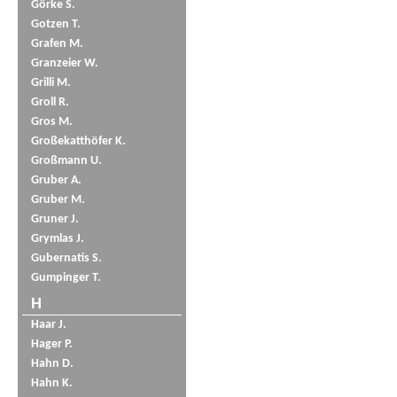
Görke S.
Gotzen T.
Grafen M.
Granzeier W.
Grilli M.
Groll R.
Gros M.
Großekatthöfer K.
Großmann U.
Gruber A.
Gruber M.
Gruner J.
Grymlas J.
Gubernatis S.
Gumpinger T.
H
Haar J.
Hager P.
Hahn D.
Hahn K.