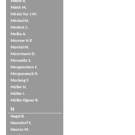
Miene A.
Mieth M.
Mirats-Tur J.M.
Möckel M.
Modest C.
Molke A.
Monner H.P.
Montel M.
Moormann D.
Morawitz S.
Morgenstern F.
Morgenweck D.
Morlang F.
Müller H.
Müller I.
Müller-Eigner R.
N
Nagel B.
Naundorf S.
Nauroz M.