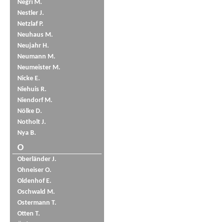
Negri M.
Nestler J.
Netzlaf P.
Neuhaus M.
Neujahr H.
Neumann M.
Neumeister M.
Nicke E.
Niehuis R.
Niendorf M.
Nölke D.
Notholt J.
Nya B.
O
Oberländer J.
Ohneiser O.
Oldenhof E.
Oschwald M.
Ostermann T.
Otten T.