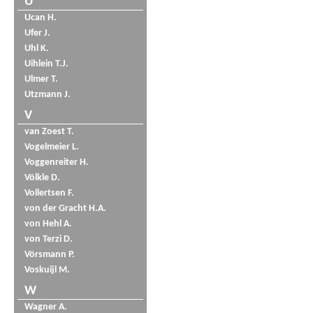
U
Ucan H.
Ufer J.
Uhl K.
Uihlein T.J.
Ulmer T.
Utzmann J.
V
van Zoest T.
Vogelmeier L.
Voggenreiter H.
Völkle D.
Vollertsen F.
von der Gracht H.A.
von Hehl A.
von Terzi D.
Vörsmann P.
Voskuijl M.
W
Wagner A.