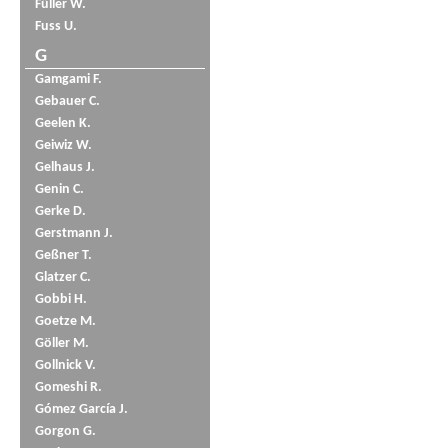
Füller W.
Fuss U.
G
Gamgami F.
Gebauer C.
Geelen K.
Geiwiz W.
Gelhaus J.
Genin C.
Gerke D.
Gerstmann J.
Geßner T.
Glatzer C.
Gobbi H.
Goetze M.
Göller M.
Gollnick V.
Gomeshi R.
Gómez García J.
Gorgon G.