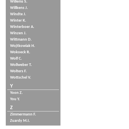
Willems S.
Willkens J.
Windte J.
Winter K.
Winterboer A.
Winzen J.
Wittmann D.
Wojtkowiak H.
Wokoeck R.
Wolf C.
Wollweber T.
Wolters F.
Wottschel V.
Y
Yoon Z.
You Y.
Z
Zimmermann F.
Zuardy M.I.