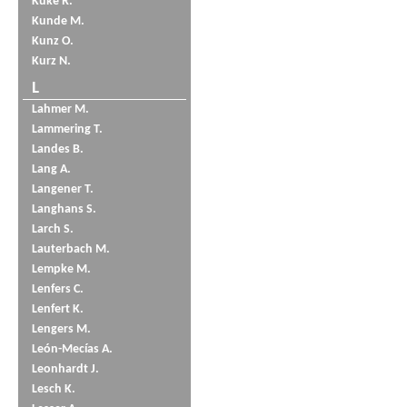
Küke R.
Kunde M.
Kunz O.
Kurz N.
L
Lahmer M.
Lammering T.
Landes B.
Lang A.
Langener T.
Langhans S.
Larch S.
Lauterbach M.
Lempke M.
Lenfers C.
Lenfert K.
Lengers M.
León-Mecías A.
Leonhardt J.
Lesch K.