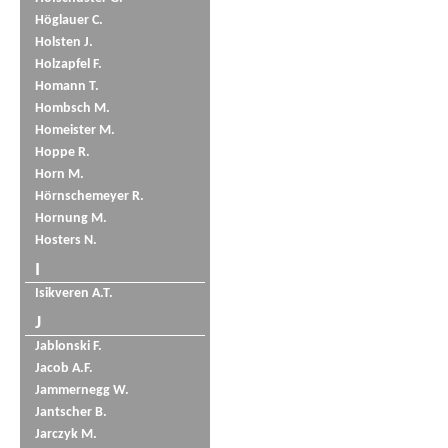
Höglauer C.
Holsten J.
Holzapfel F.
Homann T.
Hombsch M.
Homeister M.
Hoppe R.
Horn M.
Hörnschemeyer R.
Hornung M.
Hosters N.
I
Isikveren A.T.
J
Jablonski F.
Jacob A.F.
Jammernegg W.
Jantscher B.
Jarczyk M.