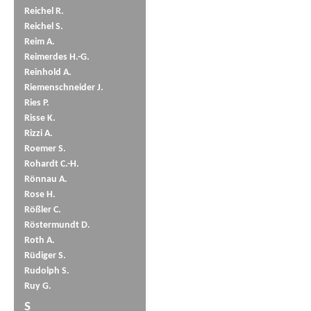
Reichel R.
Reichel S.
Reim A.
Reimerdes H.-G.
Reinhold A.
Riemenschneider J.
Ries P.
Risse K.
Rizzi A.
Roemer S.
Rohardt C.-H.
Rönnau A.
Rose H.
Rößler C.
Röstermundt D.
Roth A.
Rüdiger S.
Rudolph S.
Ruy G.
S