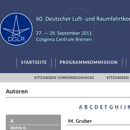
STARTSEITE
PROGRAMMKOMMISSION
SITZUNGEN (CHRONOLOGISCH)
SITZUNGEN 
Autoren
A
B
C
D
E
F
G
H
I
J
A
M. Gruber
Abdoly K.