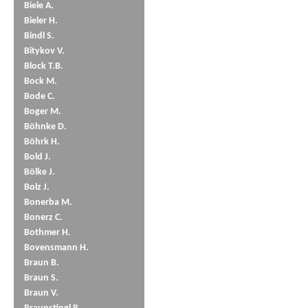
Biele A.
Bieler H.
Bindl S.
Bitykov V.
Block T.B.
Bock M.
Bode C.
Boger M.
Böhnke D.
Böhrk H.
Bold J.
Bölke J.
Bolz J.
Bonerba M.
Bonerz C.
Bothmer H.
Bovensmann H.
Braun B.
Braun S.
Braun V.