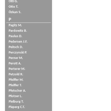
Öttl G.
Otto T.
Özkan S.
P
Pagitz M.
Pardowitz B.
Paulus D.
Pedersen J.F.
Peitsch D.
Perczynski P.
Perner M.
Perott A.
Perterer M.
Petzold R.
Pfeiffer M.
Pfeiffer T.
Pfetscher A.
Pfotzer L.
Pielburg T.
Pixperg C.T.