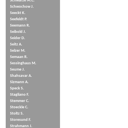
Schwarze M.C.
Schwochow J.
Seeckt K.
Seefeldt P.
Seemann R.
Seibold J.
Seider D.
Seitz A.
Selzer M.
Semaan R.
Sessinghaus M.
Seume J.
Shahsavar A.
Sizmann A.
Speck S.
Stagliano F.
Stemmer C.
Stoeckle C.
Stoltz S.
Storesund F.
Strahmann J.