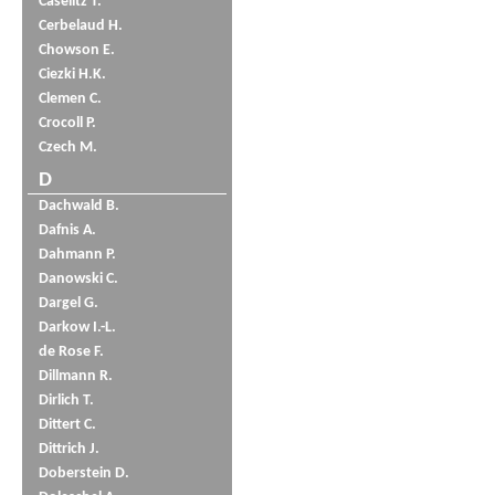
Caselitz T.
Cerbelaud H.
Chowson E.
Ciezki H.K.
Clemen C.
Crocoll P.
Czech M.
D
Dachwald B.
Dafnis A.
Dahmann P.
Danowski C.
Dargel G.
Darkow I.-L.
de Rose F.
Dillmann R.
Dirlich T.
Dittert C.
Dittrich J.
Doberstein D.