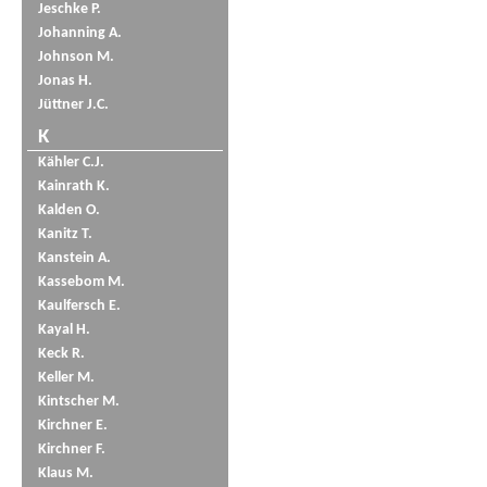
Jeschke P.
Johanning A.
Johnson M.
Jonas H.
Jüttner J.C.
K
Kähler C.J.
Kainrath K.
Kalden O.
Kanitz T.
Kanstein A.
Kassebom M.
Kaulfersch E.
Kayal H.
Keck R.
Keller M.
Kintscher M.
Kirchner E.
Kirchner F.
Klaus M.