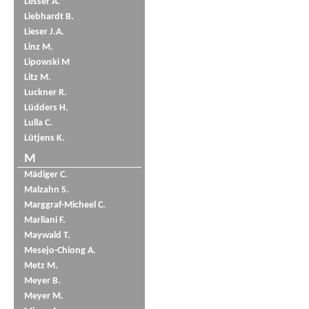
Lesser A.
Liebhardt B.
Lieser J.A.
Linz M.
Lipowski M
Litz M.
Luckner R.
Lüdders H.
Lulla C.
Lütjens K.
M
Mädiger C.
Malzahn S.
Marggraf-Micheel C.
Marliani F.
Maywald T.
Mesejo-Chiong A.
Metz M.
Meyer B.
Meyer M.