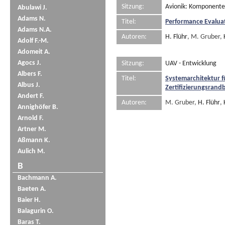
Sitzung:
Avionik: Komponent
Abulawi J.
Adams N.
Titel:
Performance Evaluat
Adams N.A.
Autoren:
H. Flühr
, M. Gruber,
Adolf F.-M.
Adomeit A.
Agocs J.
Sitzung:
UAV - Entwicklung
Albers F.
Titel:
Systemarchitektur 
Albus J.
Zertifizierungsran
Andert F.
Autoren:
M. Gruber,
H. Flühr
,
Annighöfer B.
Arnold F.
Artner M.
Aßmann K.
Aulich M.
B
Bachmann A.
Baeten A.
Baier H.
Balagurin O.
Baras T.