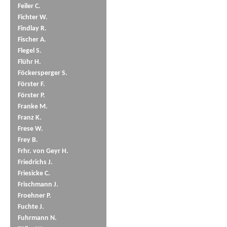
Feiler C.
Fichter W.
Findlay R.
Fischer A.
Flegel S.
Flühr H.
Föckersperger S.
Förster F.
Förster P.
Franke M.
Franz K.
Frese W.
Frey B.
Frhr. von Geyr H.
Friedrichs J.
Friesicke C.
Frischmann J.
Froehner P.
Fuchte J.
Fuhrmann N.