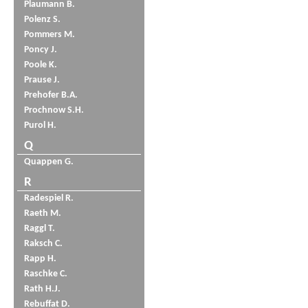
Plaumann B.
Polenz S.
Pommers M.
Poncy J.
Poole K.
Prause J.
Prehofer B.A.
Prochnow S.H.
Purol H.
Q
Quappen G.
R
Radespiel R.
Raeth M.
Raggl T.
Raksch C.
Rapp H.
Raschke C.
Rath H.J.
Rebuffat D.