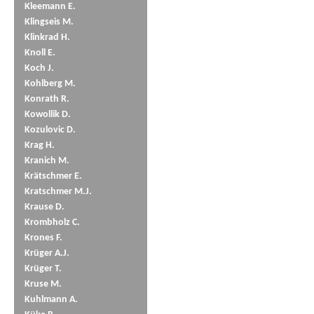
Kleemann E.
Klingseis M.
Klinkrad H.
Knoll E.
Koch J.
Kohlberg M.
Konrath R.
Kowollik D.
Kozulovic D.
Krag H.
Kranich M.
Krätschmer E.
Kratschmer M.J.
Krause D.
Krombholz C.
Krones F.
Krüger A.J.
Krüger T.
Kruse M.
Kuhlmann A.