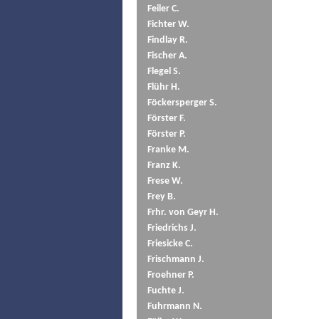
Feiler C.
Fichter W.
Findlay R.
Fischer A.
Flegel S.
Flühr H.
Föckersperger S.
Förster F.
Förster P.
Franke M.
Franz K.
Frese W.
Frey B.
Frhr. von Geyr H.
Friedrichs J.
Friesicke C.
Frischmann J.
Froehner P.
Fuchte J.
Fuhrmann N.