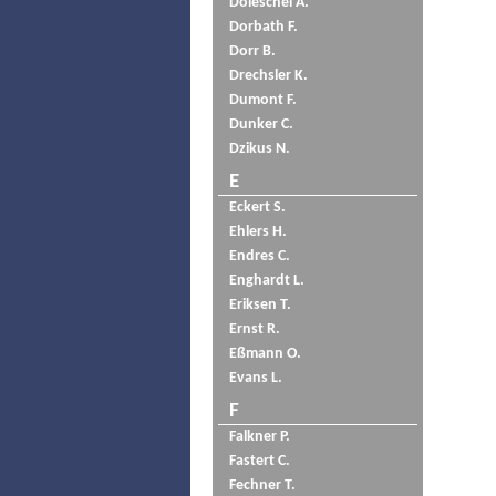
Doleschel A.
Dorbath F.
Dorr B.
Drechsler K.
Dumont F.
Dunker C.
Dzikus N.
E
Eckert S.
Ehlers H.
Endres C.
Enghardt L.
Eriksen T.
Ernst R.
Eßmann O.
Evans L.
F
Falkner P.
Fastert C.
Fechner T.