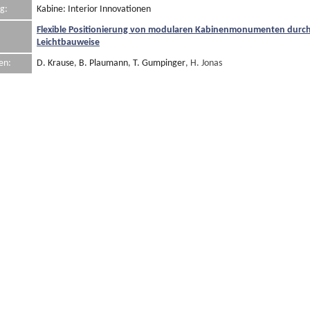
g:
Kabine: Interior Innovationen
Flexible Positionierung von modularen Kabinenmonumenten durch
Leichtbauweise
en:
D. Krause
,
B. Plaumann
,
T. Gumpinger
, H. Jonas