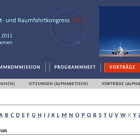
MMKOMMISSION
PROGRAMMHEFT
VORTRÄGE
GISCH)
SITZUNGEN (ALPHABETISCH)
VORTRÄGE (ALPHA
A
B
C
D
E
F
G
H
I
J
K
L
M
N
O
P
Q
R
S
T
U
V
W
X
Y
nas