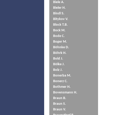
Biele A.
Bieler H.
Bindl S.
Bitykov V.
Block T.B.
Bock M.
Bode C.
Boger M.
Böhnke D.
Böhrk H.
Bold J.
Bölke J.
Bolz J.
Bonerba M.
Bonerz C.
Bothmer H.
Bovensmann H.
Braun B.
Braun S.
Braun V.