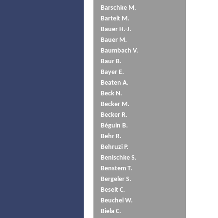
Barschke M.
Bartelt M.
Bauer H.-J.
Bauer M.
Baumbach V.
Baur B.
Bayer E.
Beaten A.
Beck N.
Becker M.
Becker R.
Béguin B.
Behr R.
Behruzi P.
Benischke S.
Benstem T.
Bergeler S.
Beselt C.
Beuchel W.
Biela C.