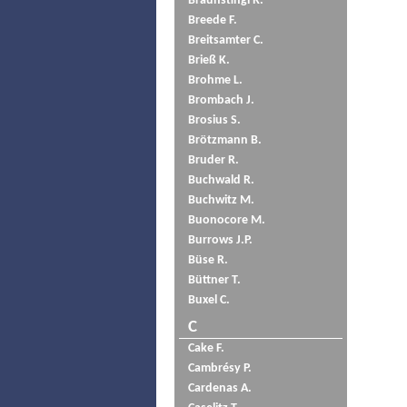
Braunstingl R.
Breede F.
Breitsamter C.
Brieß K.
Brohme L.
Brombach J.
Brosius S.
Brötzmann B.
Bruder R.
Buchwald R.
Buchwitz M.
Buonocore M.
Burrows J.P.
Büse R.
Büttner T.
Buxel C.
C
Cake F.
Cambrésy P.
Cardenas A.