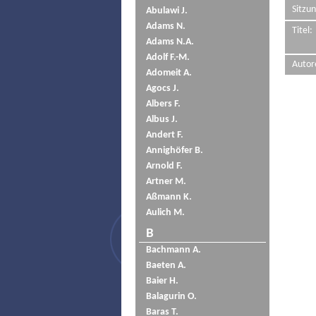
Sitzun
Abulawi J.
Adams N.
Titel:
Adams N.A.
Adolf F.-M.
Autor
Adomeit A.
Agocs J.
Albers F.
Albus J.
Andert F.
Annighöfer B.
Arnold F.
Artner M.
Aßmann K.
Aulich M.
B
Bachmann A.
Baeten A.
Baier H.
Balagurin O.
Baras T.