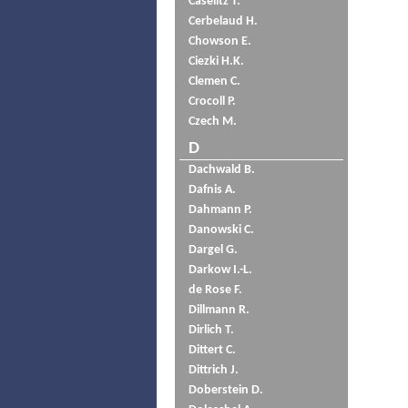
Caselitz T.
Cerbelaud H.
Chowson E.
Ciezki H.K.
Clemen C.
Crocoll P.
Czech M.
D
Dachwald B.
Dafnis A.
Dahmann P.
Danowski C.
Dargel G.
Darkow I.-L.
de Rose F.
Dillmann R.
Dirlich T.
Dittert C.
Dittrich J.
Doberstein D.