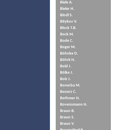
Biele A.
Bieler H.
Bindl S.
Bitykov V.
Block T.B.
Bock M.
Bode C.
Boger M.
Böhnke D.
Böhrk H.
Bold J.
Bölke J.
Bolz J.
Bonerba M.
Bonerz C.
Bothmer H.
Bovensmann H.
Braun B.
Braun S.
Braun V.