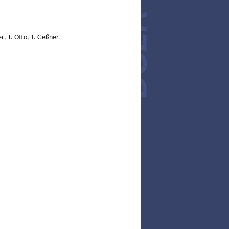
er
,
T. Otto
,
T. Geßner