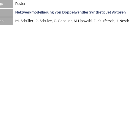
g:
Poster
Netzwerkmodellierung von Doppelwandler Synthetic Jet Aktoren
en:
M. Schüller
,
R. Schulze
, C. Gebauer,
M Lipowski
,
E. Kaulfersch
,
J. Nestl