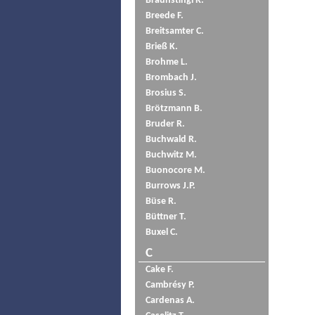
Braunstingl R.
Breede F.
Breitsamter C.
Brieß K.
Brohme L.
Brombach J.
Brosius S.
Brötzmann B.
Bruder R.
Buchwald R.
Buchwitz M.
Buonocore M.
Burrows J.P.
Büse R.
Büttner T.
Buxel C.
C
Cake F.
Cambrésy P.
Cardenas A.