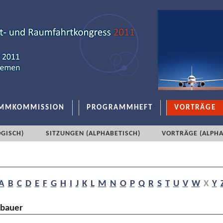
MMKOMMISSION
PROGRAMMHEFT
VORTRÄGE
GISCH)
SITZUNGEN (ALPHABETISCH)
VORTRÄGE (ALPHA
A
B
C
D
E
F
G
H
I
J
K
L
M
N
O
P
Q
R
S
T
U
V
W
X
Y
ebauer