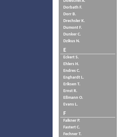
Doleschel A.
Dorbath F.
Dorr B.
Drechsler K.
Dumont F.
Dunker C.
Dzikus N.
E
Eckert S.
Ehlers H.
Endres C.
Enghardt L.
Eriksen T.
Ernst R.
Eßmann O.
Evans L.
F
Falkner P.
Fastert C.
Fechner T.