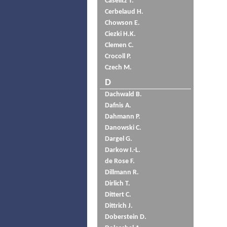
Caselitz T.
Cerbelaud H.
Chowson E.
Ciezki H.K.
Clemen C.
Crocoll P.
Czech M.
D
Dachwald B.
Dafnis A.
Dahmann P.
Danowski C.
Dargel G.
Darkow I.-L.
de Rose F.
Dillmann R.
Dirlich T.
Dittert C.
Dittrich J.
Doberstein D.