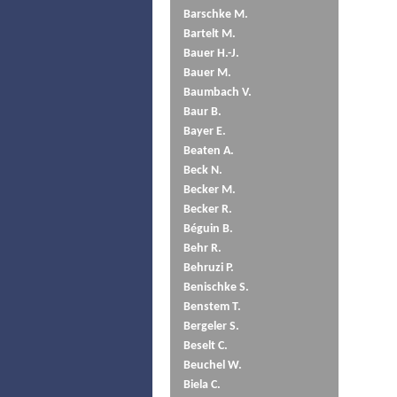
Barschke M.
Bartelt M.
Bauer H.-J.
Bauer M.
Baumbach V.
Baur B.
Bayer E.
Beaten A.
Beck N.
Becker M.
Becker R.
Béguin B.
Behr R.
Behruzi P.
Benischke S.
Benstem T.
Bergeler S.
Beselt C.
Beuchel W.
Biela C.