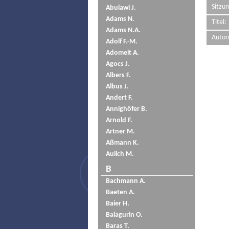
Sitzun
Abulawi J.
Adams N.
Titel:
Adams N.A.
Autor
Adolf F.-M.
Adomeit A.
Agocs J.
Albers F.
Albus J.
Andert F.
Annighöfer B.
Arnold F.
Artner M.
Aßmann K.
Aulich M.
B
Bachmann A.
Baeten A.
Baier H.
Balagurin O.
Baras T.