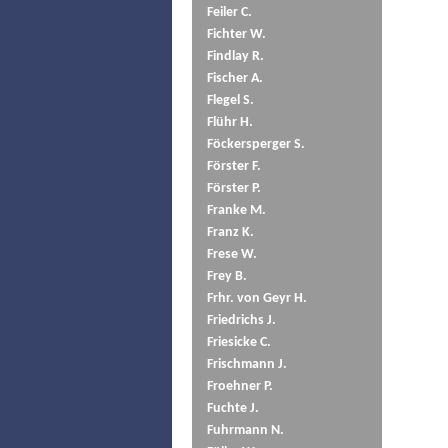
Feiler C.
Fichter W.
Findlay R.
Fischer A.
Flegel S.
Flühr H.
Föckersperger S.
Förster F.
Förster P.
Franke M.
Franz K.
Frese W.
Frey B.
Frhr. von Geyr H.
Friedrichs J.
Friesicke C.
Frischmann J.
Froehner P.
Fuchte J.
Fuhrmann N.