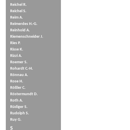
Reichel R.
Reichel S.
Reim A.
Reimerdes H.-G.
Reinhold A.
Riemenschneider J.
Ries P.
Risse K.
Rizzi A.
Roemer S.
Rohardt C.-H.
Rönnau A.
Rose H.
Rößler C.
Röstermundt D.
Roth A.
Rüdiger S.
Rudolph S.
Ruy G.
S