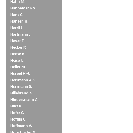
Hahn M.
Hannemann V.
Hans C.
Hansen H.
Hardi J.
Hartmann J.
Havar T.
Hecker P.
Heese B.
Heise U.
Heller M.
Herpel H.-J.
Herrmann A.S.
Herrmann S.
Hillebrand A.
Hindersmann A.
Hinz B.
Hofer C.
Höfflin C.
Hoffmann A.
Hofschuster G.