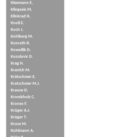
Kleemann E.
Klingseis M.
Klinkrad H.
Knoll E.
Koch J.
Kohlberg M.
Konrath R.
Kowollik D.
Kozulovic D.
Krag H.
Kranich M.
Krätschmer E.
Kratschmer M.J.
Krause D.
Krombholz C.
Krones F.
Krüger A.J.
Krüger T.
Kruse M.
Kuhlmann A.