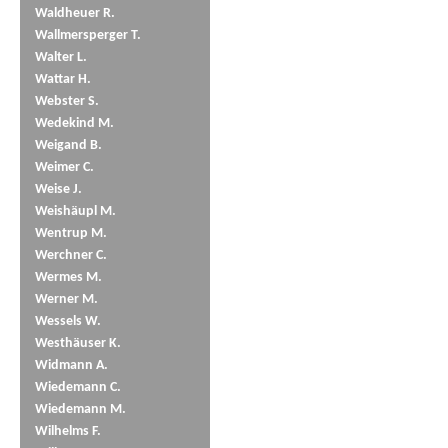
Waldheuer R.
Wallmersperger T.
Walter L.
Wattar H.
Webster S.
Wedekind M.
Weigand B.
Weimer C.
Weise J.
Weishäupl M.
Wentrup M.
Werchner C.
Wermes M.
Werner M.
Wessels W.
Westhäuser K.
Widmann A.
Wiedemann C.
Wiedemann M.
Wilhelms F.