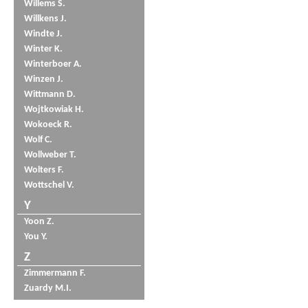
Willems S.
Willkens J.
Windte J.
Winter K.
Winterboer A.
Winzen J.
Wittmann D.
Wojtkowiak H.
Wokoeck R.
Wolf C.
Wollweber T.
Wolters F.
Wottschel V.
Y
Yoon Z.
You Y.
Z
Zimmermann F.
Zuardy M.I.