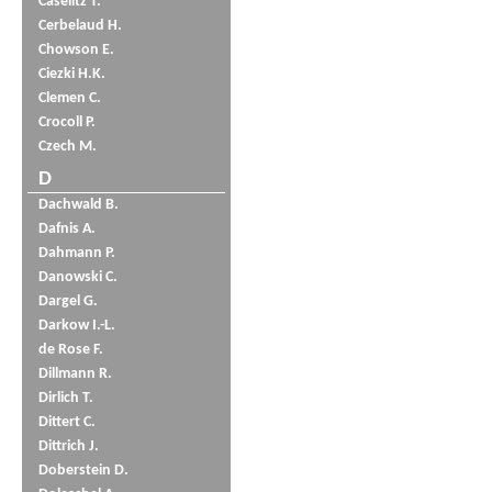
Caselitz T.
Cerbelaud H.
Chowson E.
Ciezki H.K.
Clemen C.
Crocoll P.
Czech M.
D
Dachwald B.
Dafnis A.
Dahmann P.
Danowski C.
Dargel G.
Darkow I.-L.
de Rose F.
Dillmann R.
Dirlich T.
Dittert C.
Dittrich J.
Doberstein D.