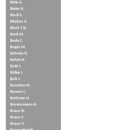
Biele A.
Bieler H.
Bindl S.
Bitykov V.
Block T.B.
Bock M.
Bode C.
Boger M.
Böhnke D.
Böhrk H.
Bold J.
Bölke J.
Bolz J.
Bonerba M.
Bonerz C.
Bothmer H.
Bovensmann H.
Braun B.
Braun S.
Braun V.