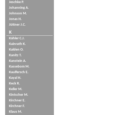
Jeschke P.
Johanning A.
Johnson M.
Jonas H.
Jüttner J.C.
K
Kähler C.J.
Kainrath K.
Kalden O.
Kanitz T.
Kanstein A.
Kassebom M.
Kaulfersch E.
Kayal H.
Keck R.
Keller M.
Kintscher M.
Kirchner E.
Kirchner F.
Klaus M.