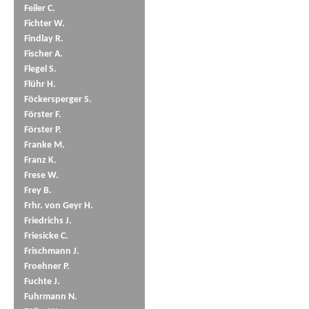
Feiler C.
Fichter W.
Findlay R.
Fischer A.
Flegel S.
Flühr H.
Föckersperger S.
Förster F.
Förster P.
Franke M.
Franz K.
Frese W.
Frey B.
Frhr. von Geyr H.
Friedrichs J.
Friesicke C.
Frischmann J.
Froehner P.
Fuchte J.
Fuhrmann N.