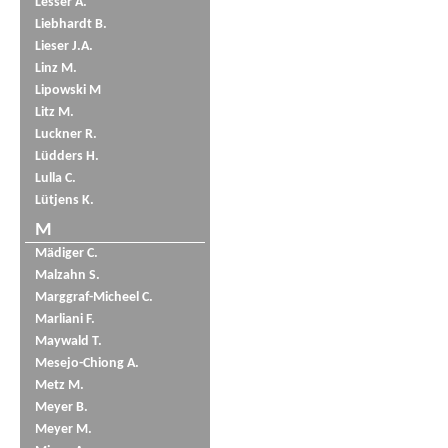
Lesser A.
Liebhardt B.
Lieser J.A.
Linz M.
Lipowski M
Litz M.
Luckner R.
Lüdders H.
Lulla C.
Lütjens K.
M
Mädiger C.
Malzahn S.
Marggraf-Micheel C.
Marliani F.
Maywald T.
Mesejo-Chiong A.
Metz M.
Meyer B.
Meyer M.