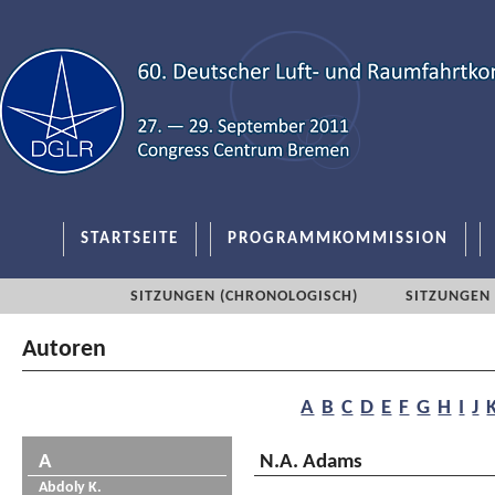
STARTSEITE
PROGRAMMKOMMISSION
SITZUNGEN (CHRONOLOGISCH)
SITZUNGEN 
Autoren
A
B
C
D
E
F
G
H
I
J
A
N.A. Adams
Abdoly K.