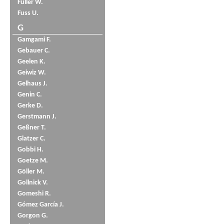
Füller W.
Fuss U.
G
Gamgami F.
Gebauer C.
Geelen K.
Geiwiz W.
Gelhaus J.
Genin C.
Gerke D.
Gerstmann J.
Geßner T.
Glatzer C.
Gobbi H.
Goetze M.
Göller M.
Gollnick V.
Gomeshi R.
Gómez García J.
Gorgon G.