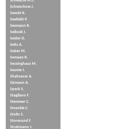
Schwarze M.C.
Schwochow J.
Seeckt K.
Seefeldt P.
Seemann R.
Seibold J.
Seider D.
Seitz A.
Selzer M.
Semaan R.
Sessinghaus M.
Seume J.
Shahsavar A.
Sizmann A.
Speck S.
Stagliano F.
Stemmer C.
Stoeckle C.
Stoltz S.
Storesund F.
Strahmann J.