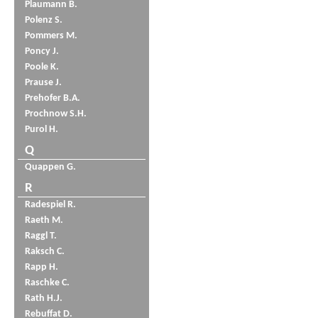
Plaumann B.
Polenz S.
Pommers M.
Poncy J.
Poole K.
Prause J.
Prehofer B.A.
Prochnow S.H.
Purol H.
Q
Quappen G.
R
Radespiel R.
Raeth M.
Raggl T.
Raksch C.
Rapp H.
Raschke C.
Rath H.J.
Rebuffat D.