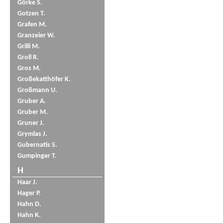
Görke S.
Gotzen T.
Grafen M.
Granzeier W.
Grilli M.
Groll R.
Gros M.
Großekatthöfer K.
Großmann U.
Gruber A.
Gruber M.
Gruner J.
Grymlas J.
Gubernatis S.
Gumpinger T.
H
Haar J.
Hager P.
Hahn D.
Hahn K.