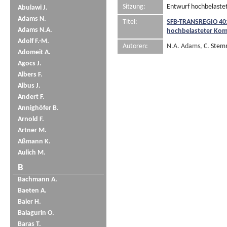
Sitzung:
Entwurf hochbelaste
Abulawi J.
Adams N.
Titel:
SFB-TRANSREGIO 40:
Adams N.A.
hochbelasteter Kom
Adolf F.-M.
Autoren:
N.A. Adams,
C. Ste
Adomeit A.
Agocs J.
Albers F.
Albus J.
Andert F.
Annighöfer B.
Arnold F.
Artner M.
Aßmann K.
Aulich M.
B
Bachmann A.
Baeten A.
Baier H.
Balagurin O.
Baras T.