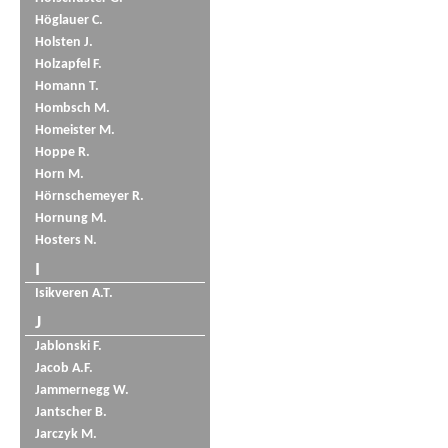
Höglauer C.
Holsten J.
Holzapfel F.
Homann T.
Hombsch M.
Homeister M.
Hoppe R.
Horn M.
Hörnschemeyer R.
Hornung M.
Hosters N.
I
Isikveren A.T.
J
Jablonski F.
Jacob A.F.
Jammernegg W.
Jantscher B.
Jarczyk M.