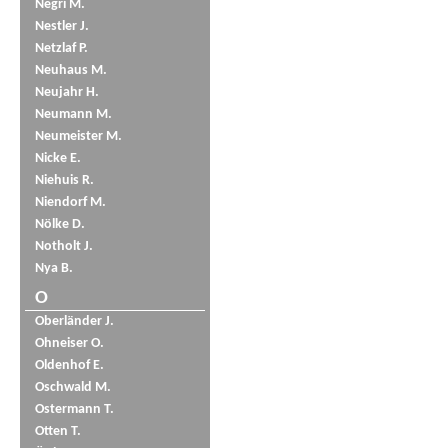
Negri M.
Nestler J.
Netzlaf P.
Neuhaus M.
Neujahr H.
Neumann M.
Neumeister M.
Nicke E.
Niehuis R.
Niendorf M.
Nölke D.
Notholt J.
Nya B.
O
Oberländer J.
Ohneiser O.
Oldenhof E.
Oschwald M.
Ostermann T.
Otten T.