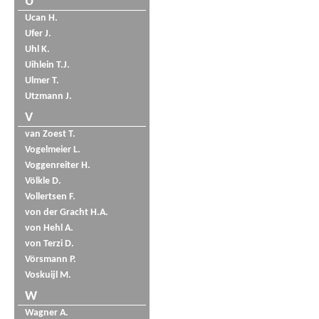
U
Ucan H.
Ufer J.
Uhl K.
Uihlein T.J.
Ulmer T.
Utzmann J.
V
van Zoest T.
Vogelmeier L.
Voggenreiter H.
Völkle D.
Vollertsen F.
von der Gracht H.A.
von Hehl A.
von Terzi D.
Vörsmann P.
Voskuijl M.
W
Wagner A.