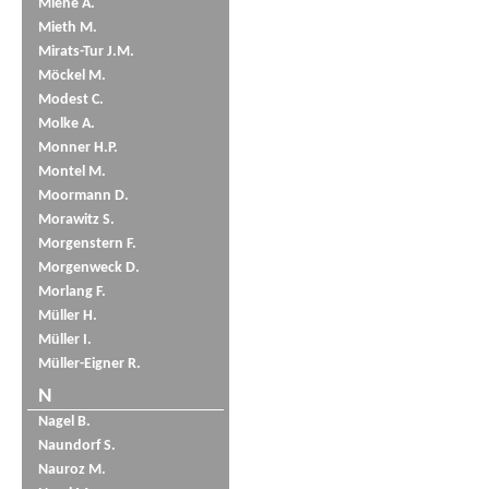
Miene A.
Mieth M.
Mirats-Tur J.M.
Möckel M.
Modest C.
Molke A.
Monner H.P.
Montel M.
Moormann D.
Morawitz S.
Morgenstern F.
Morgenweck D.
Morlang F.
Müller H.
Müller I.
Müller-Eigner R.
N
Nagel B.
Naundorf S.
Nauroz M.