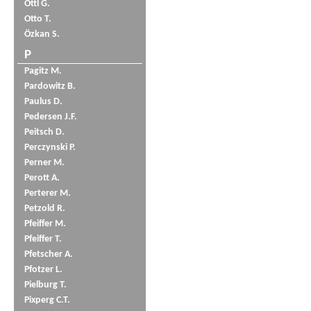
Öttl G.
Otto T.
Özkan S.
P
Pagitz M.
Pardowitz B.
Paulus D.
Pedersen J.F.
Peitsch D.
Perczynski P.
Perner M.
Perott A.
Perterer M.
Petzold R.
Pfeiffer M.
Pfeiffer T.
Pfetscher A.
Pfotzer L.
Pielburg T.
Pixperg C.T.