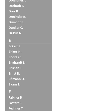
Doleschel A.
Dorbath F.
Dorr B.
Drechsler K.
Dumont F.
Dunker C.
Dzikus N.
E
Eckert S.
Ehlers H.
Endres C.
Enghardt L.
Eriksen T.
Ernst R.
Eßmann O.
Evans L.
F
Falkner P.
Fastert C.
Fechner T.