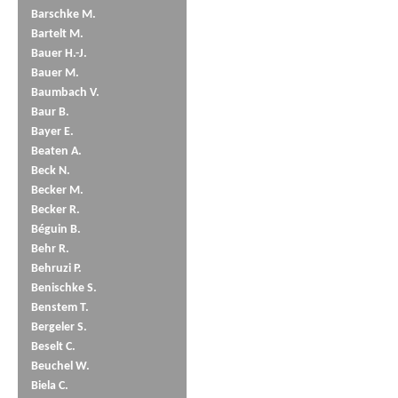
Barschke M.
Bartelt M.
Bauer H.-J.
Bauer M.
Baumbach V.
Baur B.
Bayer E.
Beaten A.
Beck N.
Becker M.
Becker R.
Béguin B.
Behr R.
Behruzi P.
Benischke S.
Benstem T.
Bergeler S.
Beselt C.
Beuchel W.
Biela C.