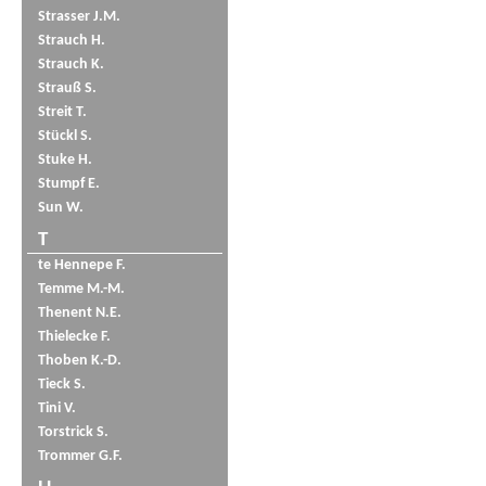
Strasser J.M.
Strauch H.
Strauch K.
Strauß S.
Streit T.
Stückl S.
Stuke H.
Stumpf E.
Sun W.
T
te Hennepe F.
Temme M.-M.
Thenent N.E.
Thielecke F.
Thoben K.-D.
Tieck S.
Tini V.
Torstrick S.
Trommer G.F.