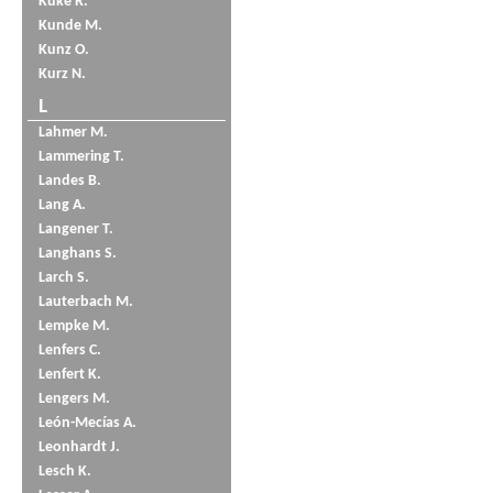
Küke R.
Kunde M.
Kunz O.
Kurz N.
L
Lahmer M.
Lammering T.
Landes B.
Lang A.
Langener T.
Langhans S.
Larch S.
Lauterbach M.
Lempke M.
Lenfers C.
Lenfert K.
Lengers M.
León-Mecías A.
Leonhardt J.
Lesch K.