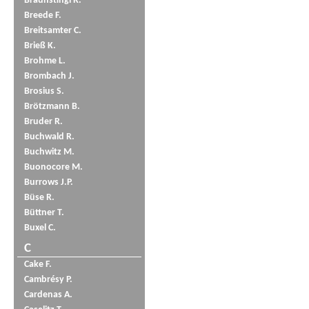
Braunstingl R.
Breede F.
Breitsamter C.
Brieß K.
Brohme L.
Brombach J.
Brosius S.
Brötzmann B.
Bruder R.
Buchwald R.
Buchwitz M.
Buonocore M.
Burrows J.P.
Büse R.
Büttner T.
Buxel C.
C
Cake F.
Cambrésy P.
Cardenas A.