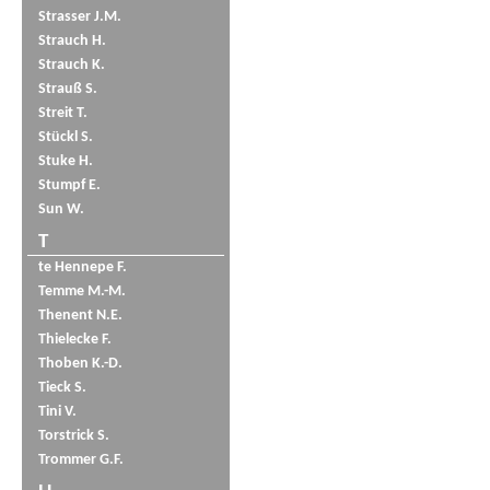
Strasser J.M.
Strauch H.
Strauch K.
Strauß S.
Streit T.
Stückl S.
Stuke H.
Stumpf E.
Sun W.
T
te Hennepe F.
Temme M.-M.
Thenent N.E.
Thielecke F.
Thoben K.-D.
Tieck S.
Tini V.
Torstrick S.
Trommer G.F.