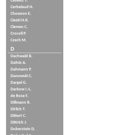
Caselitz T.
Cerbelaud H.
Chowson E.
Ciezki H.K.
Clemen C.
Crocoll P.
Czech M.
D
Dachwald B.
Dafnis A.
Dahmann P.
Danowski C.
Dargel G.
Darkow I.-L.
de Rose F.
Dillmann R.
Dirlich T.
Dittert C.
Dittrich J.
Doberstein D.