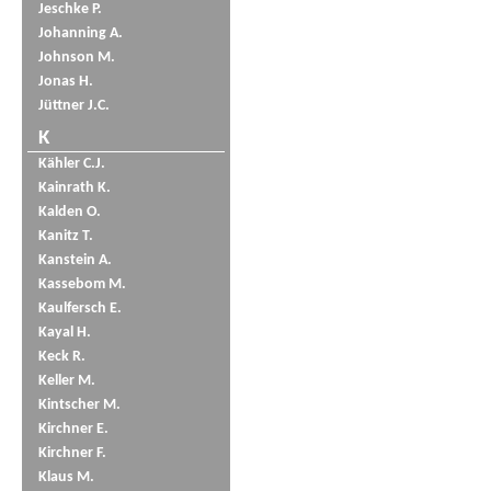
Jeschke P.
Johanning A.
Johnson M.
Jonas H.
Jüttner J.C.
K
Kähler C.J.
Kainrath K.
Kalden O.
Kanitz T.
Kanstein A.
Kassebom M.
Kaulfersch E.
Kayal H.
Keck R.
Keller M.
Kintscher M.
Kirchner E.
Kirchner F.
Klaus M.