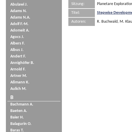
Sitzung:
Planetare Exploratio
Abulawi J.
Adams N.
Titel:
Stepwise Developme
Adams N.A.
Autoren:
R. Buchwald
,
M. Klau
Adolf F.-M.
Adomeit A.
Agocs J.
Albers F.
Albus J.
Andert F.
Annighöfer B.
Arnold F.
Artner M.
Aßmann K.
Aulich M.
B
Bachmann A.
Baeten A.
Baier H.
Balagurin O.
Baras T.