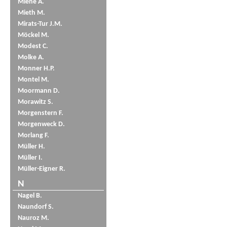
Miene A.
Mieth M.
Mirats-Tur J.M.
Möckel M.
Modest C.
Molke A.
Monner H.P.
Montel M.
Moormann D.
Morawitz S.
Morgenstern F.
Morgenweck D.
Morlang F.
Müller H.
Müller I.
Müller-Eigner R.
N
Nagel B.
Naundorf S.
Nauroz M.