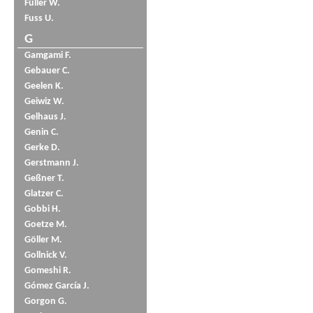
Füller W.
Fuss U.
G
Gamgami F.
Gebauer C.
Geelen K.
Geiwiz W.
Gelhaus J.
Genin C.
Gerke D.
Gerstmann J.
Geßner T.
Glatzer C.
Gobbi H.
Goetze M.
Göller M.
Gollnick V.
Gomeshi R.
Gómez García J.
Gorgon G.