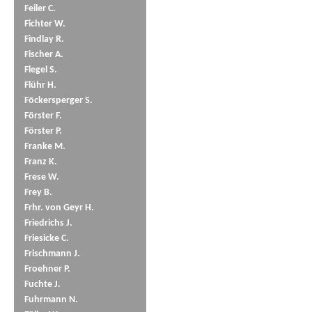
Feiler C.
Fichter W.
Findlay R.
Fischer A.
Flegel S.
Flühr H.
Föckersperger S.
Förster F.
Förster P.
Franke M.
Franz K.
Frese W.
Frey B.
Frhr. von Geyr H.
Friedrichs J.
Friesicke C.
Frischmann J.
Froehner P.
Fuchte J.
Fuhrmann N.