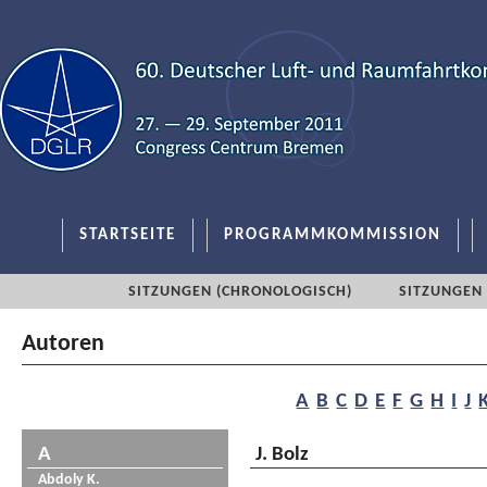
STARTSEITE
PROGRAMMKOMMISSION
SITZUNGEN (CHRONOLOGISCH)
SITZUNGEN 
Autoren
A
B
C
D
E
F
G
H
I
J
A
J. Bolz
Abdoly K.