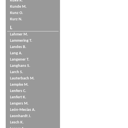
Küke R.
Kunde M.
Kunz O.
Kurz N.
L
Lahmer M.
Lammering T.
Landes B.
Lang A.
Langener T.
Langhans S.
Larch S.
Lauterbach M.
Lempke M.
Lenfers C.
Lenfert K.
Lengers M.
León-Mecías A.
Leonhardt J.
Lesch K.