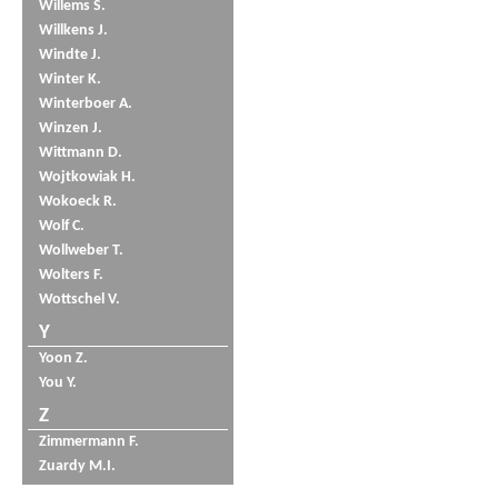
Willems S.
Willkens J.
Windte J.
Winter K.
Winterboer A.
Winzen J.
Wittmann D.
Wojtkowiak H.
Wokoeck R.
Wolf C.
Wollweber T.
Wolters F.
Wottschel V.
Y
Yoon Z.
You Y.
Z
Zimmermann F.
Zuardy M.I.