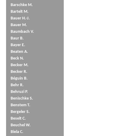
Barschke M.
Bartelt M.
Bauer H.-J.
Bauer M.
Baumbach V.
Baur B.
Bayer E.
Beaten A.
Beck N.
Becker M.
Becker R.
Béguin B.
Behr R.
Behruzi P.
Benischke S.
Benstem T.
Bergeler S.
Beselt C.
Beuchel W.
Biela C.