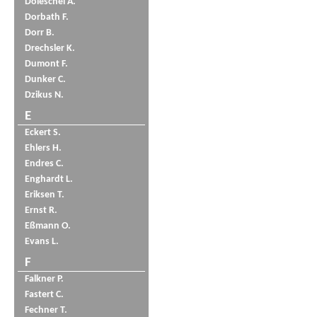
Doleschel A.
Dorbath F.
Dorr B.
Drechsler K.
Dumont F.
Dunker C.
Dzikus N.
E
Eckert S.
Ehlers H.
Endres C.
Enghardt L.
Eriksen T.
Ernst R.
Eßmann O.
Evans L.
F
Falkner P.
Fastert C.
Fechner T.