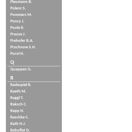
Plaumann B.
Polenz S.
Pommers M.
Poncy J.
Poole K.
Prause J.
Prehofer B.A.
Prochnow S.H.
Purol H.
Q
Quappen G.
R
Radespiel R.
Raeth M.
Raggl T.
Raksch C.
Rapp H.
Raschke C.
Rath H.J.
Rebuffat D.