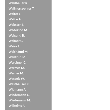
Waldheuer R.
Wallmersperger T.
Walter L.
Wattar H.
Webster S.
Wedekind M.
Weigand B.
Weimer C.
Weise J.
Weishäupl M.
Wentrup M.
Werchner C.
Wermes M.
Werner M.
Wessels W.
Westhäuser K.
Widmann A.
Wiedemann C.
Wiedemann M.
Wilhelms F.