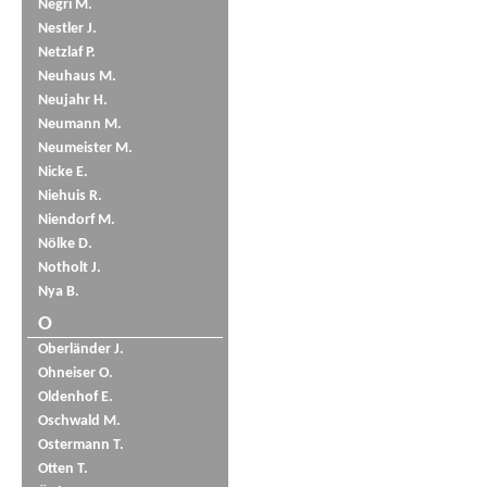
Negri M.
Nestler J.
Netzlaf P.
Neuhaus M.
Neujahr H.
Neumann M.
Neumeister M.
Nicke E.
Niehuis R.
Niendorf M.
Nölke D.
Notholt J.
Nya B.
O
Oberländer J.
Ohneiser O.
Oldenhof E.
Oschwald M.
Ostermann T.
Otten T.