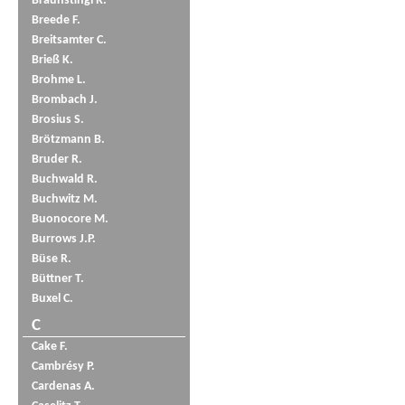
Braunstingl R.
Breede F.
Breitsamter C.
Brieß K.
Brohme L.
Brombach J.
Brosius S.
Brötzmann B.
Bruder R.
Buchwald R.
Buchwitz M.
Buonocore M.
Burrows J.P.
Büse R.
Büttner T.
Buxel C.
C
Cake F.
Cambrésy P.
Cardenas A.