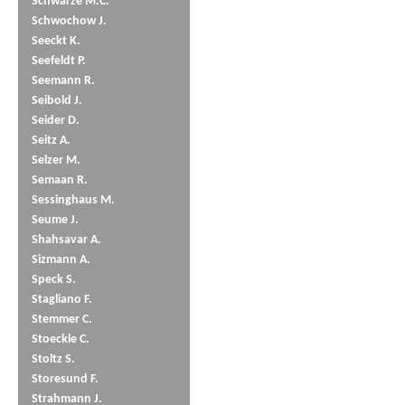
Schwarze M.C.
Schwochow J.
Seeckt K.
Seefeldt P.
Seemann R.
Seibold J.
Seider D.
Seitz A.
Selzer M.
Semaan R.
Sessinghaus M.
Seume J.
Shahsavar A.
Sizmann A.
Speck S.
Stagliano F.
Stemmer C.
Stoeckle C.
Stoltz S.
Storesund F.
Strahmann J.