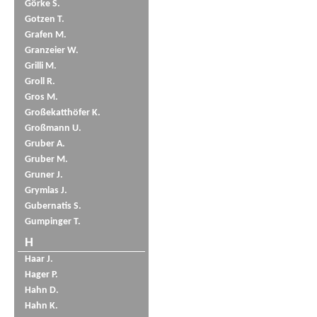
Görke S.
Gotzen T.
Grafen M.
Granzeier W.
Grilli M.
Groll R.
Gros M.
Großekatthöfer K.
Großmann U.
Gruber A.
Gruber M.
Gruner J.
Grymlas J.
Gubernatis S.
Gumpinger T.
H
Haar J.
Hager P.
Hahn D.
Hahn K.