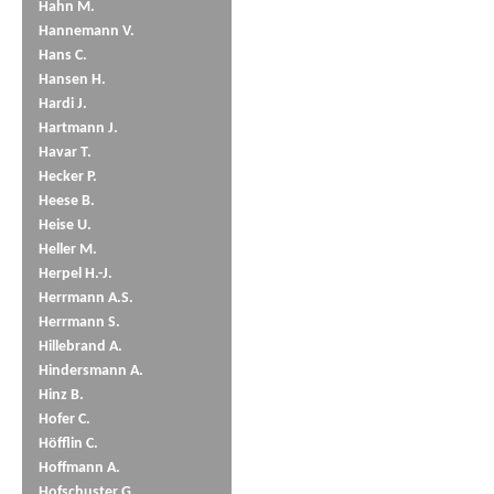
Hahn M.
Hannemann V.
Hans C.
Hansen H.
Hardi J.
Hartmann J.
Havar T.
Hecker P.
Heese B.
Heise U.
Heller M.
Herpel H.-J.
Herrmann A.S.
Herrmann S.
Hillebrand A.
Hindersmann A.
Hinz B.
Hofer C.
Höfflin C.
Hoffmann A.
Hofschuster G.