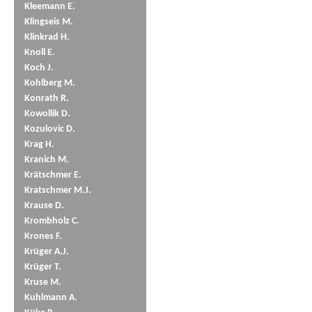
Kleemann E.
Klingseis M.
Klinkrad H.
Knoll E.
Koch J.
Kohlberg M.
Konrath R.
Kowollik D.
Kozulovic D.
Krag H.
Kranich M.
Krätschmer E.
Kratschmer M.J.
Krause D.
Krombholz C.
Krones F.
Krüger A.J.
Krüger T.
Kruse M.
Kuhlmann A.