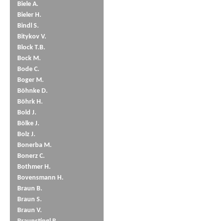
Biele A.
Bieler H.
Bindl S.
Bitykov V.
Block T.B.
Bock M.
Bode C.
Boger M.
Böhnke D.
Böhrk H.
Bold J.
Bölke J.
Bolz J.
Bonerba M.
Bonerz C.
Bothmer H.
Bovensmann H.
Braun B.
Braun S.
Braun V.