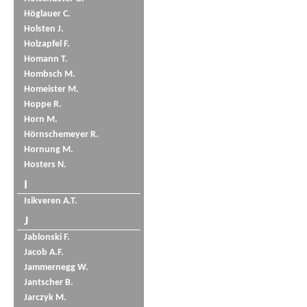
Höglauer C.
Holsten J.
Holzapfel F.
Homann T.
Hombsch M.
Homeister M.
Hoppe R.
Horn M.
Hörnschemeyer R.
Hornung M.
Hosters N.
I
Isikveren A.T.
J
Jablonski F.
Jacob A.F.
Jammernegg W.
Jantscher B.
Jarczyk M.