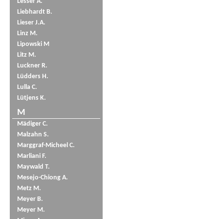
Lesser A.
Liebhardt B.
Lieser J.A.
Linz M.
Lipowski M
Litz M.
Luckner R.
Lüdders H.
Lulla C.
Lütjens K.
M
Mädiger C.
Malzahn S.
Marggraf-Micheel C.
Marliani F.
Maywald T.
Mesejo-Chiong A.
Metz M.
Meyer B.
Meyer M.