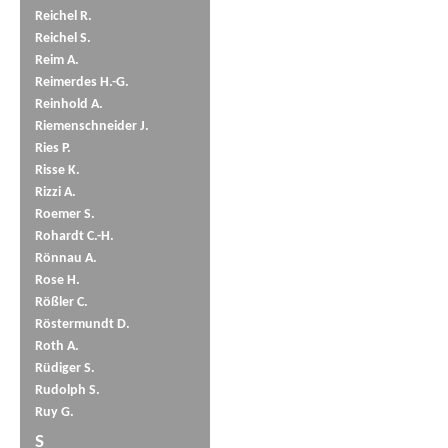
Reichel R.
Reichel S.
Reim A.
Reimerdes H.-G.
Reinhold A.
Riemenschneider J.
Ries P.
Risse K.
Rizzi A.
Roemer S.
Rohardt C.-H.
Rönnau A.
Rose H.
Rößler C.
Röstermundt D.
Roth A.
Rüdiger S.
Rudolph S.
Ruy G.
S