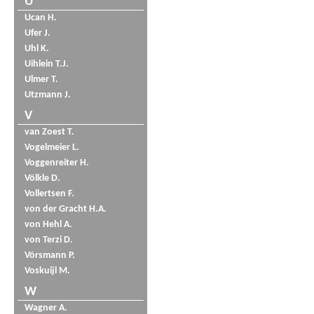
U
Ucan H.
Ufer J.
Uhl K.
Uihlein T.J.
Ulmer T.
Utzmann J.
V
van Zoest T.
Vogelmeier L.
Voggenreiter H.
Völkle D.
Vollertsen F.
von der Gracht H.A.
von Hehl A.
von Terzi D.
Vörsmann P.
Voskuijl M.
W
Wagner A.