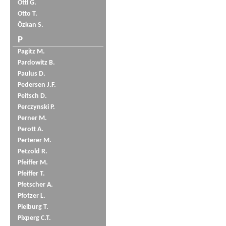
Öttl G.
Otto T.
Özkan S.
P
Pagitz M.
Pardowitz B.
Paulus D.
Pedersen J.F.
Peitsch D.
Perczynski P.
Perner M.
Perott A.
Perterer M.
Petzold R.
Pfeiffer M.
Pfeiffer T.
Pfetscher A.
Pfotzer L.
Pielburg T.
Pixperg C.T.