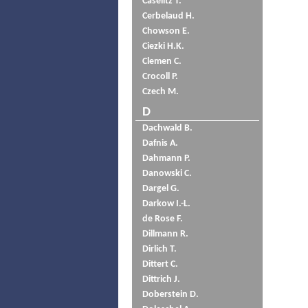
Caselitz T.
Cerbelaud H.
Chowson E.
Ciezki H.K.
Clemen C.
Crocoll P.
Czech M.
D
Dachwald B.
Dafnis A.
Dahmann P.
Danowski C.
Dargel G.
Darkow I.-L.
de Rose F.
Dillmann R.
Dirlich T.
Dittert C.
Dittrich J.
Doberstein D.