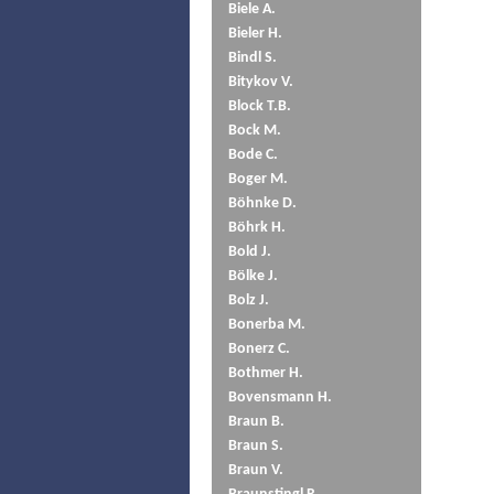
Biele A.
Bieler H.
Bindl S.
Bitykov V.
Block T.B.
Bock M.
Bode C.
Boger M.
Böhnke D.
Böhrk H.
Bold J.
Bölke J.
Bolz J.
Bonerba M.
Bonerz C.
Bothmer H.
Bovensmann H.
Braun B.
Braun S.
Braun V.