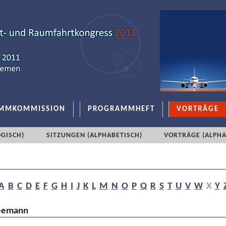
MMKOMMISSION
PROGRAMMHEFT
VORTRÄGE
GISCH)
SITZUNGEN (ALPHABETISCH)
VORTRÄGE (ALPHA
A
B
C
D
E
F
G
H
I
J
K
L
M
N
O
P
Q
R
S
T
U
V
W
X
Y
leemann