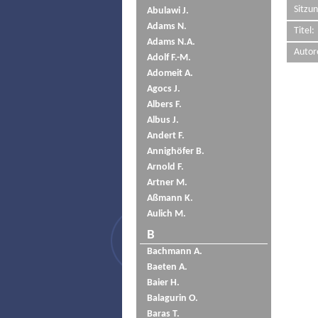
Sitzun
Abulawi J.
Adams N.
Titel:
Adams N.A.
Autor
Adolf F.-M.
Adomeit A.
Agocs J.
Albers F.
Albus J.
Andert F.
Annighöfer B.
Arnold F.
Artner M.
Aßmann K.
Aulich M.
B
Bachmann A.
Baeten A.
Baier H.
Balagurin O.
Baras T.