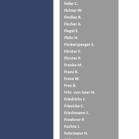
Feiler C.
Fichter W.
Findlay R.
Fischer A.
Flegel S.
Flühr H.
Föckersperger S.
Förster F.
Förster P.
Franke M.
Franz K.
Frese W.
Frey B.
Frhr. von Geyr H.
Friedrichs J.
Friesicke C.
Frischmann J.
Froehner P.
Fuchte J.
Fuhrmann N.