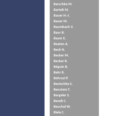
Barschke M.
Bartelt M.
Bauer H.-J.
Bauer M.
Baumbach V.
Baur B.
Bayer E.
Beaten A.
Beck N.
Becker M.
Becker R.
Béguin B.
Behr R.
Behruzi P.
Benischke S.
Benstem T.
Bergeler S.
Beselt C.
Beuchel W.
Biela C.