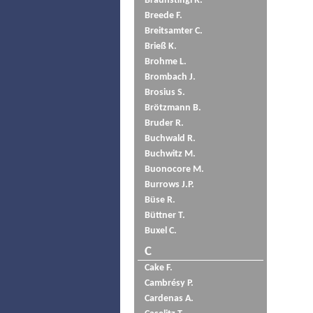
Braunstingl R.
Breede F.
Breitsamter C.
Brieß K.
Brohme L.
Brombach J.
Brosius S.
Brötzmann B.
Bruder R.
Buchwald R.
Buchwitz M.
Buonocore M.
Burrows J.P.
Büse R.
Büttner T.
Buxel C.
C
Cake F.
Cambrésy P.
Cardenas A.