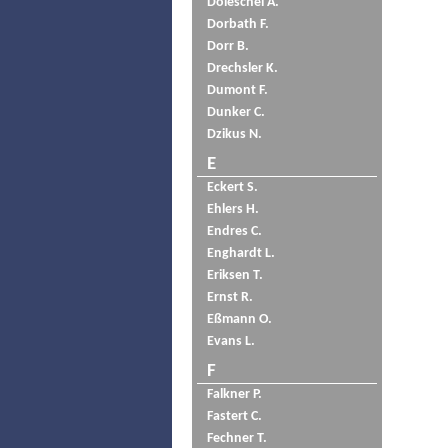
Doleschel A.
Dorbath F.
Dorr B.
Drechsler K.
Dumont F.
Dunker C.
Dzikus N.
E
Eckert S.
Ehlers H.
Endres C.
Enghardt L.
Eriksen T.
Ernst R.
Eßmann O.
Evans L.
F
Falkner P.
Fastert C.
Fechner T.