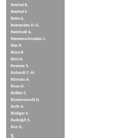
Reichel R.
Reichel S.
Reim A.
Reimerdes H.-G.
Reinhold A.
Riemenschneider J.
Ries P.
Risse K.
Rizzi A.
Roemer S.
Rohardt C.-H.
Rönnau A.
Rose H.
Rößler C.
Röstermundt D.
Roth A.
Rüdiger S.
Rudolph S.
Ruy G.
S