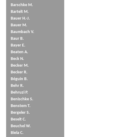
Barschke M.
Bartelt M.
Bauer H.-J.
Bauer M.
Baumbach V.
Baur B.
Bayer E.
Beaten A.
Beck N.
Becker M.
Becker R.
Béguin B.
Behr R.
Behruzi P.
Benischke S.
Benstem T.
Bergeler S.
Beselt C.
Beuchel W.
Biela C.