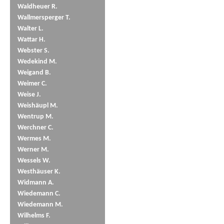
Waldheuer R.
Wallmersperger T.
Walter L.
Wattar H.
Webster S.
Wedekind M.
Weigand B.
Weimer C.
Weise J.
Weishäupl M.
Wentrup M.
Werchner C.
Wermes M.
Werner M.
Wessels W.
Westhäuser K.
Widmann A.
Wiedemann C.
Wiedemann M.
Wilhelms F.