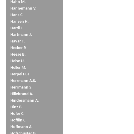
Hahn M.
Hannemann V.
Hans C.
Hansen H.
Hardi J.
Hartmann J.
Havar T.
Hecker P.
Heese B.
Heise U.
Heller M.
Herpel H.-J.
Herrmann A.S.
Herrmann S.
Hillebrand A.
Hindersmann A.
Hinz B.
Hofer C.
Höfflin C.
Hoffmann A.
Hofschuster G.