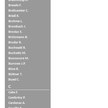
Braunstingl R.
Breede F.
Breitsamter C.
Brieß K.
Brohme L.
Brombach J.
Brosius S.
Brötzmann B.
Bruder R.
Buchwald R.
Buchwitz M.
Buonocore M.
Burrows J.P.
Büse R.
Büttner T.
Buxel C.
C
Cake F.
Cambrésy P.
Cardenas A.