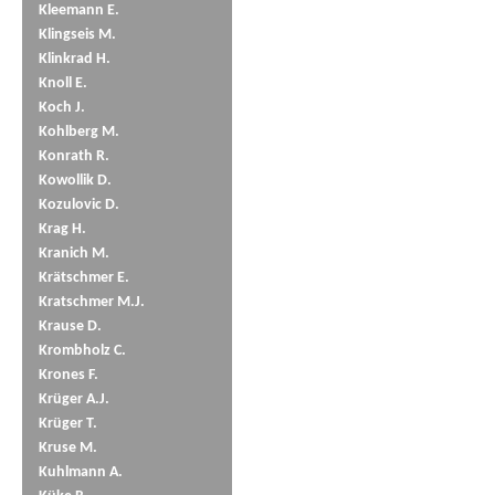
Kleemann E.
Klingseis M.
Klinkrad H.
Knoll E.
Koch J.
Kohlberg M.
Konrath R.
Kowollik D.
Kozulovic D.
Krag H.
Kranich M.
Krätschmer E.
Kratschmer M.J.
Krause D.
Krombholz C.
Krones F.
Krüger A.J.
Krüger T.
Kruse M.
Kuhlmann A.