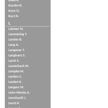
Küke R.
Kunde M.
Kunz O.
Kurz N.
L
Lahmer M.
Lammering T.
Landes B.
Lang A.
Langener T.
Langhans S.
Larch S.
Lauterbach M.
Lempke M.
Lenfers C.
Lenfert K.
Lengers M.
León-Mecías A.
Leonhardt J.
Lesch K.