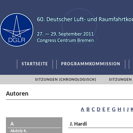
STARTSEITE
PROGRAMMKOMMISSION
SITZUNGEN (CHRONOLOGISCH)
SITZUNGEN 
Autoren
A
B
C
D
E
F
G
H
I
J
A
J. Hardi
Abdoly K.