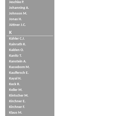
Jeschke P.
Johanning A.
Johnson M.
Jonas H.
Jüttner J.C.
K
Kähler C.J.
Kainrath K.
Kalden O.
Kanitz T.
Kanstein A.
Kassebom M.
Kaulfersch E.
Kayal H.
Keck R.
Keller M.
Kintscher M.
Kirchner E.
Kirchner F.
Klaus M.