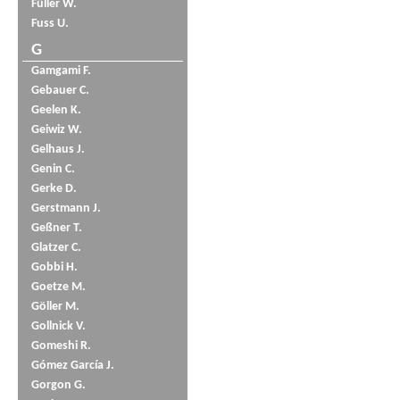
Füller W.
Fuss U.
G
Gamgami F.
Gebauer C.
Geelen K.
Geiwiz W.
Gelhaus J.
Genin C.
Gerke D.
Gerstmann J.
Geßner T.
Glatzer C.
Gobbi H.
Goetze M.
Göller M.
Gollnick V.
Gomeshi R.
Gómez García J.
Gorgon G.