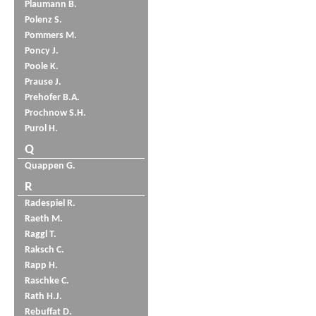
Plaumann B.
Polenz S.
Pommers M.
Poncy J.
Poole K.
Prause J.
Prehofer B.A.
Prochnow S.H.
Purol H.
Q
Quappen G.
R
Radespiel R.
Raeth M.
Raggl T.
Raksch C.
Rapp H.
Raschke C.
Rath H.J.
Rebuffat D.