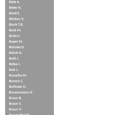
Biele A.
Bieler H.
Bindl S.
Bitykov V.
Block T.B.
Bock M.
Bode C.
Boger M.
Böhnke D.
Böhrk H.
Bold J.
Bölke J.
Bolz J.
Bonerba M.
Bonerz C.
Bothmer H.
Bovensmann H.
Braun B.
Braun S.
Braun V.