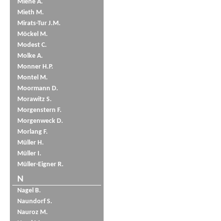
Miene A.
Mieth M.
Mirats-Tur J.M.
Möckel M.
Modest C.
Molke A.
Monner H.P.
Montel M.
Moormann D.
Morawitz S.
Morgenstern F.
Morgenweck D.
Morlang F.
Müller H.
Müller I.
Müller-Eigner R.
N
Nagel B.
Naundorf S.
Nauroz M.