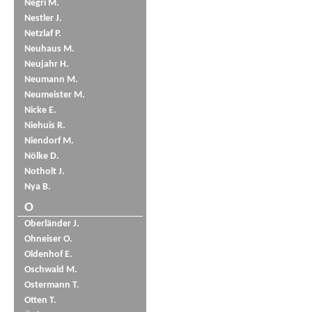
Negri M.
Nestler J.
Netzlaf P.
Neuhaus M.
Neujahr H.
Neumann M.
Neumeister M.
Nicke E.
Niehuis R.
Niendorf M.
Nölke D.
Notholt J.
Nya B.
O
Oberländer J.
Ohneiser O.
Oldenhof E.
Oschwald M.
Ostermann T.
Otten T.