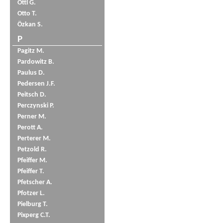
Öttl G.
Otto T.
Özkan S.
P
Pagitz M.
Pardowitz B.
Paulus D.
Pedersen J.F.
Peitsch D.
Perczynski P.
Perner M.
Perott A.
Perterer M.
Petzold R.
Pfeiffer M.
Pfeiffer T.
Pfetscher A.
Pfotzer L.
Pielburg T.
Pixperg C.T.