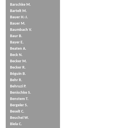
Barschke M.
Bartelt M.
Bauer H.-J.
Bauer M.
Baumbach V.
Baur B.
Bayer E.
Beaten A.
Beck N.
Becker M.
Becker R.
Béguin B.
Behr R.
Behruzi P.
Benischke S.
Benstem T.
Bergeler S.
Beselt C.
Beuchel W.
Biela C.