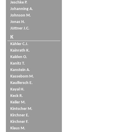
Jeschke P.
Johanning A.
Johnson M.
Jonas H.
Jüttner J.C.
K
Kähler C.J.
Kainrath K.
Kalden O.
Kanitz T.
Kanstein A.
Kassebom M.
Kaulfersch E.
Kayal H.
Keck R.
Keller M.
Kintscher M.
Kirchner E.
Kirchner F.
Klaus M.