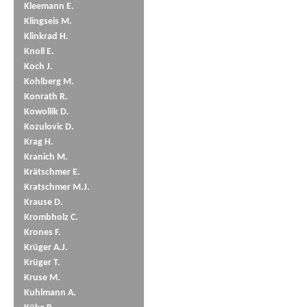
Kleemann E.
Klingseis M.
Klinkrad H.
Knoll E.
Koch J.
Kohlberg M.
Konrath R.
Kowollik D.
Kozulovic D.
Krag H.
Kranich M.
Krätschmer E.
Kratschmer M.J.
Krause D.
Krombholz C.
Krones F.
Krüger A.J.
Krüger T.
Kruse M.
Kuhlmann A.