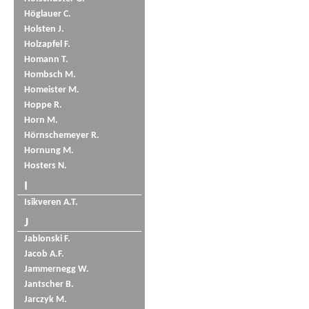
Höglauer C.
Holsten J.
Holzapfel F.
Homann T.
Hombsch M.
Homeister M.
Hoppe R.
Horn M.
Hörnschemeyer R.
Hornung M.
Hosters N.
I
Isikveren A.T.
J
Jablonski F.
Jacob A.F.
Jammernegg W.
Jantscher B.
Jarczyk M.