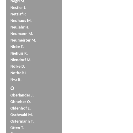
Negri M.
Nestler J.
Netzlaf P.
Neuhaus M.
Neujahr H.
Neumann M.
Neumeister M.
Nicke E.
Niehuis R.
Niendorf M.
Nölke D.
Notholt J.
Nya B.
O
Oberländer J.
Ohneiser O.
Oldenhof E.
Oschwald M.
Ostermann T.
Otten T.