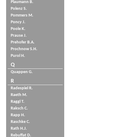
Plaumann B.
Polenz S.
Pommers M.
Poncy J.
Poole K.
Prause J.
Prehofer B.A.
Prochnow S.H.
Purol H.
Q
Quappen G.
R
Radespiel R.
Raeth M.
Raggl T.
Raksch C.
Rapp H.
Raschke C.
Rath H.J.
Rebuffat D.