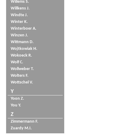
Willems S.
Willkens J.
Windte J.
Winter K.
Winterboer A.
Winzen J.
Wittmann D.
Wojtkowiak H.
Wokoeck R.
Wolf C.
Wollweber T.
Wolters F.
Wottschel V.
Y
Yoon Z.
You Y.
Z
Zimmermann F.
Zuardy M.I.