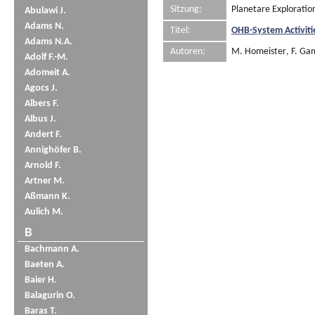
Sitzung:
Planetare Exploratio
Abulawi J.
Adams N.
Titel:
OHB-System Activit
Adams N.A.
Autoren:
M. Homeister
,
F. Ga
Adolf F.-M.
Adomeit A.
Agocs J.
Albers F.
Albus J.
Andert F.
Annighöfer B.
Arnold F.
Artner M.
Aßmann K.
Aulich M.
B
Bachmann A.
Baeten A.
Baier H.
Balagurin O.
Baras T.