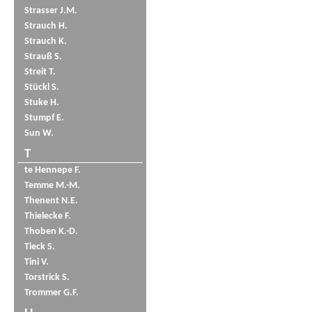
Strasser J.M.
Strauch H.
Strauch K.
Strauß S.
Streit T.
Stückl S.
Stuke H.
Stumpf E.
Sun W.
T
te Hennepe F.
Temme M.-M.
Thenent N.E.
Thielecke F.
Thoben K.-D.
Tieck S.
Tini V.
Torstrick S.
Trommer G.F.