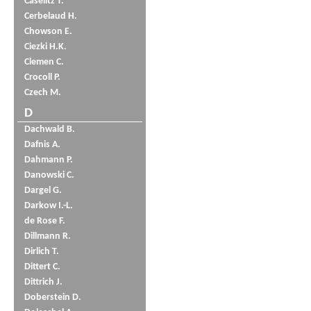
Caselitz T.
Cerbelaud H.
Chowson E.
Ciezki H.K.
Clemen C.
Crocoll P.
Czech M.
D
Dachwald B.
Dafnis A.
Dahmann P.
Danowski C.
Dargel G.
Darkow I.-L.
de Rose F.
Dillmann R.
Dirlich T.
Dittert C.
Dittrich J.
Doberstein D.