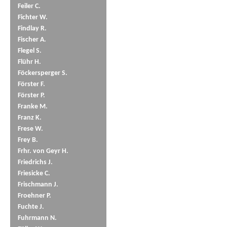
Feiler C.
Fichter W.
Findlay R.
Fischer A.
Flegel S.
Flühr H.
Föckersperger S.
Förster F.
Förster P.
Franke M.
Franz K.
Frese W.
Frey B.
Frhr. von Geyr H.
Friedrichs J.
Friesicke C.
Frischmann J.
Froehner P.
Fuchte J.
Fuhrmann N.