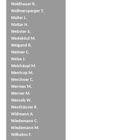
Waldheuer R.
Wallmersperger T.
Walter L.
Wattar H.
Webster S.
Wedekind M.
Weigand B.
Weimer C.
Weise J.
Weishäupl M.
Wentrup M.
Werchner C.
Wermes M.
Werner M.
Wessels W.
Westhäuser K.
Widmann A.
Wiedemann C.
Wiedemann M.
Wilhelms F.