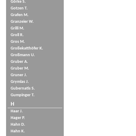
Görke S.
Gotzen T.
Grafen M.
Granzeier W.
Grilli M.
Groll R.
Gros M.
Großekatthöfer K.
Großmann U.
Gruber A.
Gruber M.
Gruner J.
Grymlas J.
Gubernatis S.
Gumpinger T.
H
Haar J.
Hager P.
Hahn D.
Hahn K.