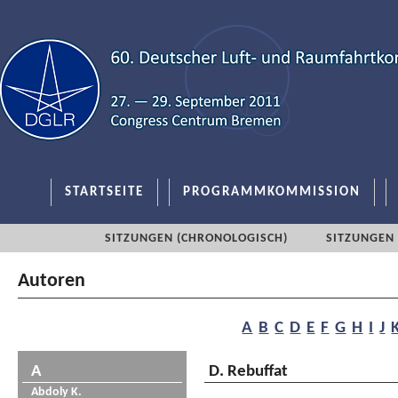
STARTSEITE
PROGRAMMKOMMISSION
SITZUNGEN (CHRONOLOGISCH)
SITZUNGEN 
Autoren
A
B
C
D
E
F
G
H
I
J
A
D. Rebuffat
Abdoly K.