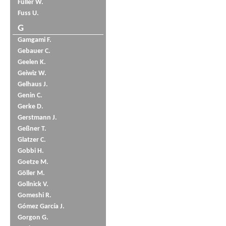
Füller W.
Fuss U.
G
Gamgami F.
Gebauer C.
Geelen K.
Geiwiz W.
Gelhaus J.
Genin C.
Gerke D.
Gerstmann J.
Geßner T.
Glatzer C.
Gobbi H.
Goetze M.
Göller M.
Gollnick V.
Gomeshi R.
Gómez García J.
Gorgon G.