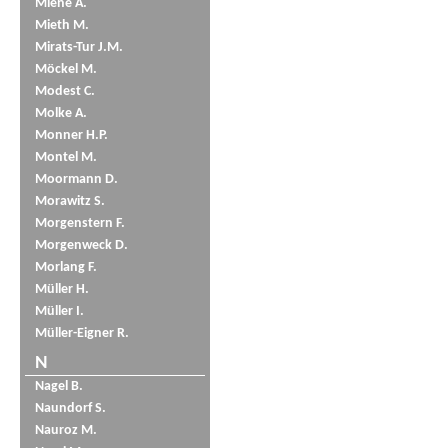
Miene A.
Mieth M.
Mirats-Tur J.M.
Möckel M.
Modest C.
Molke A.
Monner H.P.
Montel M.
Moormann D.
Morawitz S.
Morgenstern F.
Morgenweck D.
Morlang F.
Müller H.
Müller I.
Müller-Eigner R.
N
Nagel B.
Naundorf S.
Nauroz M.