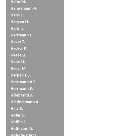
Hahn M.
Hannemann V.
Hans C.
Hansen H.
Hardi J.
Hartmann J.
Havar T.
Hecker P.
Heese B.
Heise U.
Heller M.
Herpel H.-J.
Herrmann A.S.
Herrmann S.
Hillebrand A.
Hindersmann A.
Hinz B.
Hofer C.
Höfflin C.
Hoffmann A.
Hofschuster G.