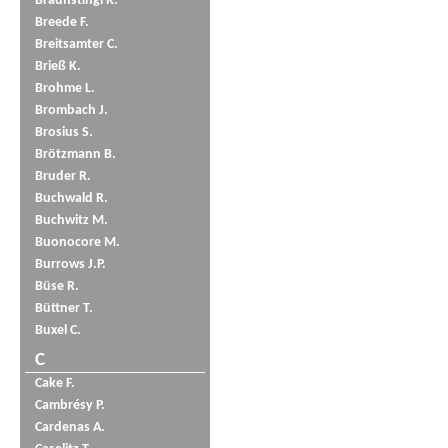
Braunstingl R.
Breede F.
Breitsamter C.
Brieß K.
Brohme L.
Brombach J.
Brosius S.
Brötzmann B.
Bruder R.
Buchwald R.
Buchwitz M.
Buonocore M.
Burrows J.P.
Büse R.
Büttner T.
Buxel C.
C
Cake F.
Cambrésy P.
Cardenas A.