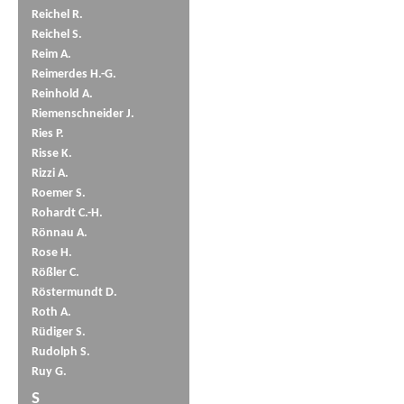
Reichel R.
Reichel S.
Reim A.
Reimerdes H.-G.
Reinhold A.
Riemenschneider J.
Ries P.
Risse K.
Rizzi A.
Roemer S.
Rohardt C.-H.
Rönnau A.
Rose H.
Rößler C.
Röstermundt D.
Roth A.
Rüdiger S.
Rudolph S.
Ruy G.
S