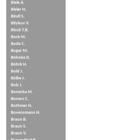
Biele A.
Bieler H.
Bindl S.
Bitykov V.
Block T.B.
Bock M.
Bode C.
Boger M.
Böhnke D.
Böhrk H.
Bold J.
Bölke J.
Bolz J.
Bonerba M.
Bonerz C.
Bothmer H.
Bovensmann H.
Braun B.
Braun S.
Braun V.