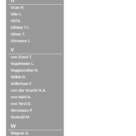
U
Ucan H.
Ufer J.
Uhl K.
Uihlein T.J.
Ulmer T.
Utzmann J.
V
van Zoest T.
Vogelmeier L.
Voggenreiter H.
Völkle D.
Vollertsen F.
von der Gracht H.A.
von Hehl A.
von Terzi D.
Vörsmann P.
Voskuijl M.
W
Wagner A.