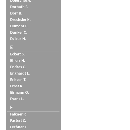
Doleschel A.
Dorbath F.
Dorr B.
Drechsler K.
Dumont F.
Dunker C.
Dzikus N.
E
Eckert S.
Ehlers H.
Endres C.
Enghardt L.
Eriksen T.
Ernst R.
Eßmann O.
Evans L.
F
Falkner P.
Fastert C.
Fechner T.