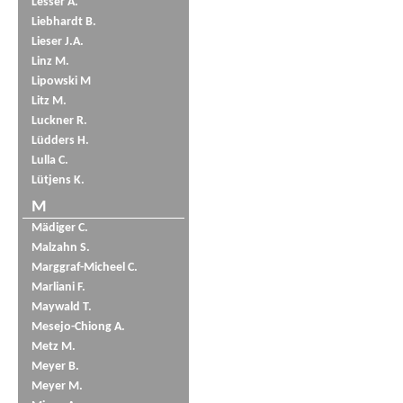
Lesser A.
Liebhardt B.
Lieser J.A.
Linz M.
Lipowski M
Litz M.
Luckner R.
Lüdders H.
Lulla C.
Lütjens K.
M
Mädiger C.
Malzahn S.
Marggraf-Micheel C.
Marliani F.
Maywald T.
Mesejo-Chiong A.
Metz M.
Meyer B.
Meyer M.