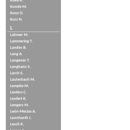
Küke R.
Kunde M.
Kunz O.
Kurz N.
L
Lahmer M.
Lammering T.
Landes B.
Lang A.
Langener T.
Langhans S.
Larch S.
Lauterbach M.
Lempke M.
Lenfers C.
Lenfert K.
Lengers M.
León-Mecías A.
Leonhardt J.
Lesch K.