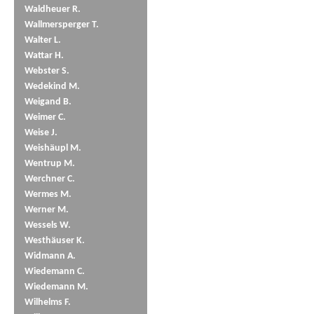
Waldheuer R.
Wallmersperger T.
Walter L.
Wattar H.
Webster S.
Wedekind M.
Weigand B.
Weimer C.
Weise J.
Weishäupl M.
Wentrup M.
Werchner C.
Wermes M.
Werner M.
Wessels W.
Westhäuser K.
Widmann A.
Wiedemann C.
Wiedemann M.
Wilhelms F.