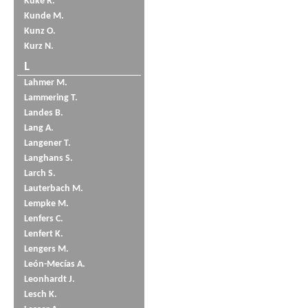
Küke R.
Kunde M.
Kunz O.
Kurz N.
L
Lahmer M.
Lammering T.
Landes B.
Lang A.
Langener T.
Langhans S.
Larch S.
Lauterbach M.
Lempke M.
Lenfers C.
Lenfert K.
Lengers M.
León-Mecías A.
Leonhardt J.
Lesch K.