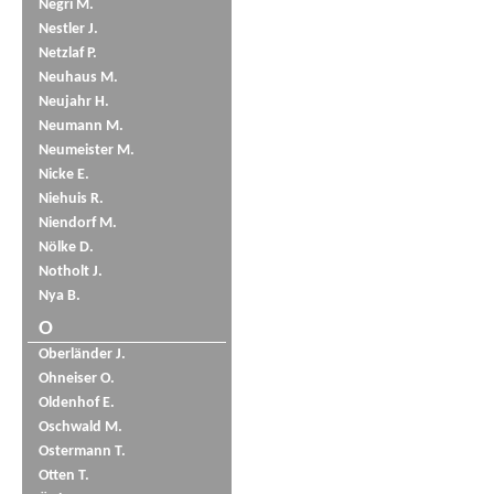
Negri M.
Nestler J.
Netzlaf P.
Neuhaus M.
Neujahr H.
Neumann M.
Neumeister M.
Nicke E.
Niehuis R.
Niendorf M.
Nölke D.
Notholt J.
Nya B.
O
Oberländer J.
Ohneiser O.
Oldenhof E.
Oschwald M.
Ostermann T.
Otten T.