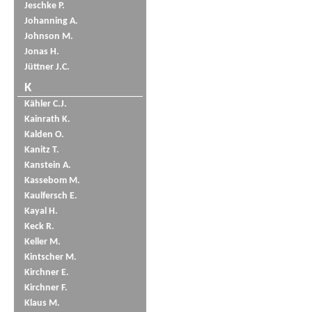
Jeschke P.
Johanning A.
Johnson M.
Jonas H.
Jüttner J.C.
K
Kähler C.J.
Kainrath K.
Kalden O.
Kanitz T.
Kanstein A.
Kassebom M.
Kaulfersch E.
Kayal H.
Keck R.
Keller M.
Kintscher M.
Kirchner E.
Kirchner F.
Klaus M.