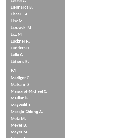
Lesser A.
Liebhardt B.
Lieser J.A.
Linz M.
Lipowski M
Litz M.
Luckner R.
Lüdders H.
Lulla C.
Lütjens K.
M
Mädiger C.
Malzahn S.
Marggraf-Micheel C.
Marliani F.
Maywald T.
Mesejo-Chiong A.
Metz M.
Meyer B.
Meyer M.