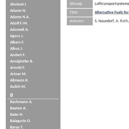
Sitzung:
Lufttransportsysteme
Abulawi J.
Adams N.
Titel:
Alternative Fuels fo
Adams N.A.
Autoren:
S. Naundorf
, A. Roth
Adolf F.-M.
Adomeit A.
Agocs J.
Albers F.
Albus J.
Andert F.
Annighöfer B.
Arnold F.
Artner M.
Aßmann K.
Aulich M.
B
Bachmann A.
Baeten A.
Baier H.
Balagurin O.
Baras T.