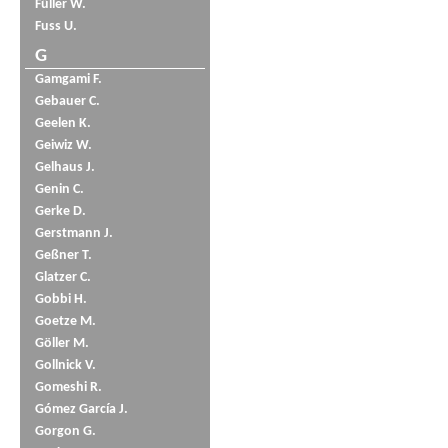
Füller W.
Fuss U.
G
Gamgami F.
Gebauer C.
Geelen K.
Geiwiz W.
Gelhaus J.
Genin C.
Gerke D.
Gerstmann J.
Geßner T.
Glatzer C.
Gobbi H.
Goetze M.
Göller M.
Gollnick V.
Gomeshi R.
Gómez García J.
Gorgon G.