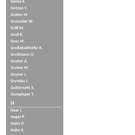
Görke S.
Gotzen T.
Grafen M.
Granzeier W.
Grilli M.
Groll R.
Gros M.
Großekatthöfer K.
Großmann U.
Gruber A.
Gruber M.
Gruner J.
Grymlas J.
Gubernatis S.
Gumpinger T.
H
Haar J.
Hager P.
Hahn D.
Hahn K.