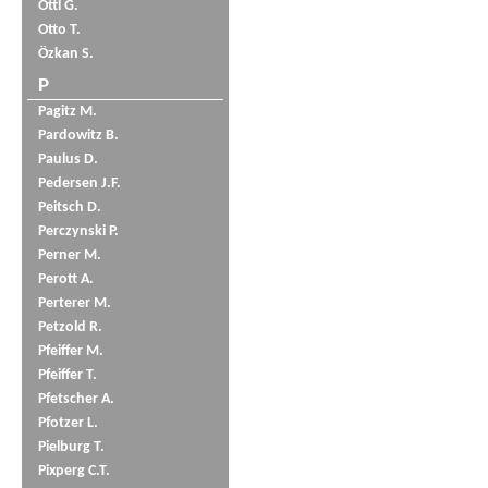
Öttl G.
Otto T.
Özkan S.
P
Pagitz M.
Pardowitz B.
Paulus D.
Pedersen J.F.
Peitsch D.
Perczynski P.
Perner M.
Perott A.
Perterer M.
Petzold R.
Pfeiffer M.
Pfeiffer T.
Pfetscher A.
Pfotzer L.
Pielburg T.
Pixperg C.T.