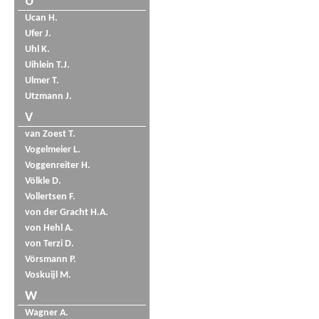
U
Ucan H.
Ufer J.
Uhl K.
Uihlein T.J.
Ulmer T.
Utzmann J.
V
van Zoest T.
Vogelmeier L.
Voggenreiter H.
Völkle D.
Vollertsen F.
von der Gracht H.A.
von Hehl A.
von Terzi D.
Vörsmann P.
Voskuijl M.
W
Wagner A.