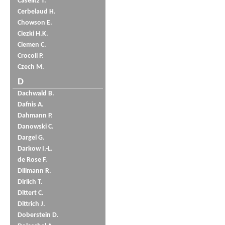
Caselitz T.
Cerbelaud H.
Chowson E.
Ciezki H.K.
Clemen C.
Crocoll P.
Czech M.
D
Dachwald B.
Dafnis A.
Dahmann P.
Danowski C.
Dargel G.
Darkow I.-L.
de Rose F.
Dillmann R.
Dirlich T.
Dittert C.
Dittrich J.
Doberstein D.