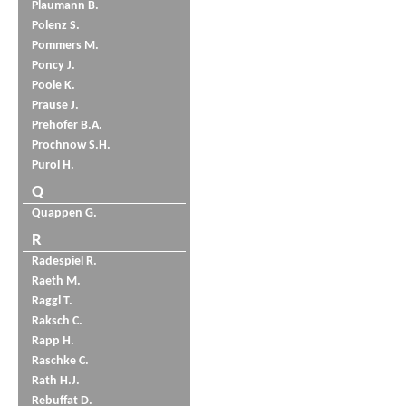
Plaumann B.
Polenz S.
Pommers M.
Poncy J.
Poole K.
Prause J.
Prehofer B.A.
Prochnow S.H.
Purol H.
Q
Quappen G.
R
Radespiel R.
Raeth M.
Raggl T.
Raksch C.
Rapp H.
Raschke C.
Rath H.J.
Rebuffat D.