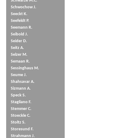
Schwarze M.C.
Schwochow J.
Seeckt K.
Seefeldt P.
Seemann R.
Seibold J.
Seider D.
Seitz A.
Selzer M.
Semaan R.
Sessinghaus M.
Seume J.
Shahsavar A.
Sizmann A.
Speck S.
Stagliano F.
Stemmer C.
Stoeckle C.
Stoltz S.
Storesund F.
Strahmann J.