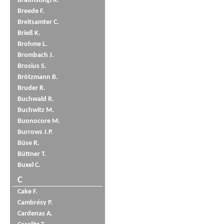
Braunstingl R.
Breede F.
Breitsamter C.
Brieß K.
Brohme L.
Brombach J.
Brosius S.
Brötzmann B.
Bruder R.
Buchwald R.
Buchwitz M.
Buonocore M.
Burrows J.P.
Büse R.
Büttner T.
Buxel C.
C
Cake F.
Cambrésy P.
Cardenas A.