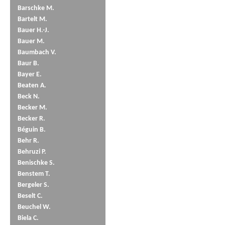
Barschke M.
Bartelt M.
Bauer H.-J.
Bauer M.
Baumbach V.
Baur B.
Bayer E.
Beaten A.
Beck N.
Becker M.
Becker R.
Béguin B.
Behr R.
Behruzi P.
Benischke S.
Benstem T.
Bergeler S.
Beselt C.
Beuchel W.
Biela C.