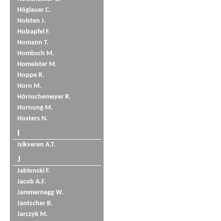
Höglauer C.
Holsten J.
Holzapfel F.
Homann T.
Hombsch M.
Homeister M.
Hoppe R.
Horn M.
Hörnschemeyer R.
Hornung M.
Hosters N.
I
Isikveren A.T.
J
Jablonski F.
Jacob A.F.
Jammernegg W.
Jantscher B.
Jarczyk M.