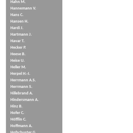
Hahn M.
Hannemann V.
Hans C.
Hansen H.
Hardi J.
Hartmann J.
Havar T.
Hecker P.
Heese B.
Heise U.
Heller M.
Herpel H.-J.
Herrmann A.S.
Herrmann S.
Hillebrand A.
Hindersmann A.
Hinz B.
Hofer C.
Höfflin C.
Hoffmann A.
Hofschuster G.