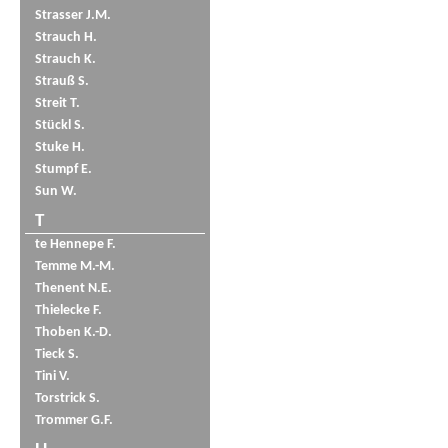
Strasser J.M.
Strauch H.
Strauch K.
Strauß S.
Streit T.
Stückl S.
Stuke H.
Stumpf E.
Sun W.
T
te Hennepe F.
Temme M.-M.
Thenent N.E.
Thielecke F.
Thoben K.-D.
Tieck S.
Tini V.
Torstrick S.
Trommer G.F.