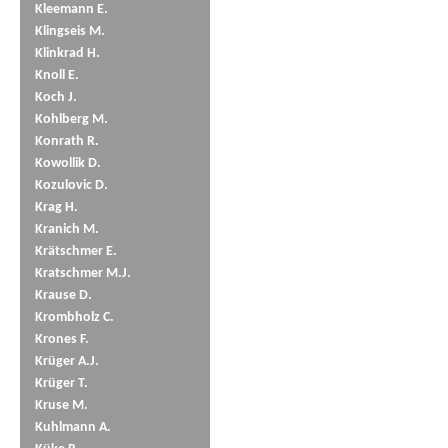
Kleemann E.
Klingseis M.
Klinkrad H.
Knoll E.
Koch J.
Kohlberg M.
Konrath R.
Kowollik D.
Kozulovic D.
Krag H.
Kranich M.
Krätschmer E.
Kratschmer M.J.
Krause D.
Krombholz C.
Krones F.
Krüger A.J.
Krüger T.
Kruse M.
Kuhlmann A.