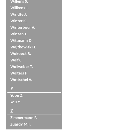
Willems S.
Willkens J.
Windte J.
Winter K.
Winterboer A.
Winzen J.
Wittmann D.
Wojtkowiak H.
Wokoeck R.
Wolf C.
Wollweber T.
Wolters F.
Wottschel V.
Y
Yoon Z.
You Y.
Z
Zimmermann F.
Zuardy M.I.