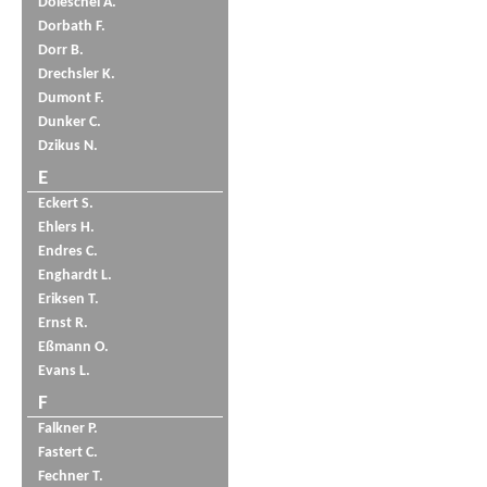
Doleschel A.
Dorbath F.
Dorr B.
Drechsler K.
Dumont F.
Dunker C.
Dzikus N.
E
Eckert S.
Ehlers H.
Endres C.
Enghardt L.
Eriksen T.
Ernst R.
Eßmann O.
Evans L.
F
Falkner P.
Fastert C.
Fechner T.