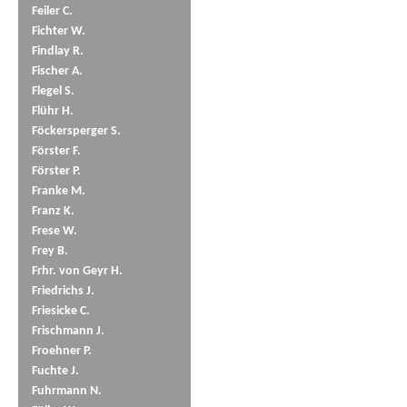
Feiler C.
Fichter W.
Findlay R.
Fischer A.
Flegel S.
Flühr H.
Föckersperger S.
Förster F.
Förster P.
Franke M.
Franz K.
Frese W.
Frey B.
Frhr. von Geyr H.
Friedrichs J.
Friesicke C.
Frischmann J.
Froehner P.
Fuchte J.
Fuhrmann N.