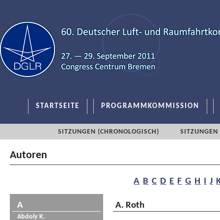
STARTSEITE
PROGRAMMKOMMISSION
SITZUNGEN (CHRONOLOGISCH)
SITZUNGEN 
Autoren
A
B
C
D
E
F
G
H
I
J
A
A. Roth
Abdoly K.