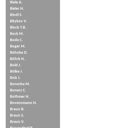
Biele A.
Bieler H.
Bindl S.
Bitykov V.
Block T.B.
Bock M.
Bode C.
Boger M.
Böhnke D.
Böhrk H.
Bold J.
Bölke J.
Bolz J.
Bonerba M.
Bonerz C.
Bothmer H.
Bovensmann H.
Braun B.
Braun S.
Braun V.