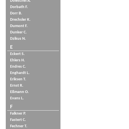
Doleschel A.
Dorbath F.
Dorr B.
Drechsler K.
Dumont F.
Dunker C.
Dzikus N.
E
Eckert S.
Ehlers H.
Endres C.
Enghardt L.
Eriksen T.
Ernst R.
Eßmann O.
Evans L.
F
Falkner P.
Fastert C.
Fechner T.