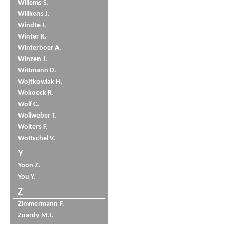
Willems S.
Willkens J.
Windte J.
Winter K.
Winterboer A.
Winzen J.
Wittmann D.
Wojtkowiak H.
Wokoeck R.
Wolf C.
Wollweber T.
Wolters F.
Wottschel V.
Y
Yoon Z.
You Y.
Z
Zimmermann F.
Zuardy M.I.