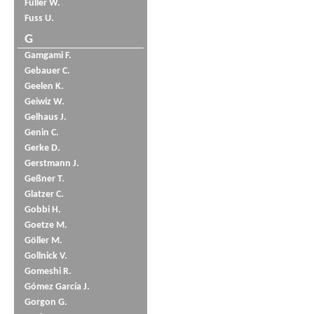
Füller W.
Fuss U.
G
Gamgami F.
Gebauer C.
Geelen K.
Geiwiz W.
Gelhaus J.
Genin C.
Gerke D.
Gerstmann J.
Geßner T.
Glatzer C.
Gobbi H.
Goetze M.
Göller M.
Gollnick V.
Gomeshi R.
Gómez García J.
Gorgon G.