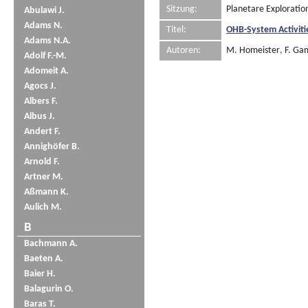
Sitzung:
Planetare Exploratio
Abulawi J.
Adams N.
Titel:
OHB-System Activit
Adams N.A.
Autoren:
M. Homeister
,
F. Ga
Adolf F.-M.
Adomeit A.
Agocs J.
Albers F.
Albus J.
Andert F.
Annighöfer B.
Arnold F.
Artner M.
Aßmann K.
Aulich M.
B
Bachmann A.
Baeten A.
Baier H.
Balagurin O.
Baras T.