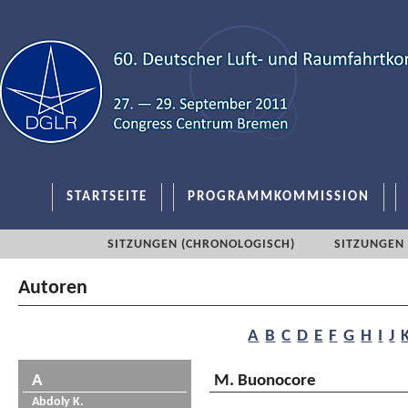
STARTSEITE
PROGRAMMKOMMISSION
SITZUNGEN (CHRONOLOGISCH)
SITZUNGEN 
Autoren
A
B
C
D
E
F
G
H
I
J
A
M. Buonocore
Abdoly K.