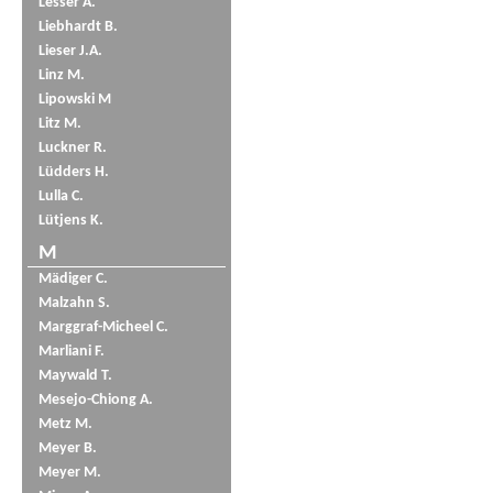
Lesser A.
Liebhardt B.
Lieser J.A.
Linz M.
Lipowski M
Litz M.
Luckner R.
Lüdders H.
Lulla C.
Lütjens K.
M
Mädiger C.
Malzahn S.
Marggraf-Micheel C.
Marliani F.
Maywald T.
Mesejo-Chiong A.
Metz M.
Meyer B.
Meyer M.