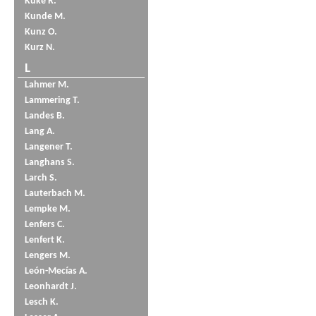
Küke R.
Kunde M.
Kunz O.
Kurz N.
L
Lahmer M.
Lammering T.
Landes B.
Lang A.
Langener T.
Langhans S.
Larch S.
Lauterbach M.
Lempke M.
Lenfers C.
Lenfert K.
Lengers M.
León-Mecías A.
Leonhardt J.
Lesch K.