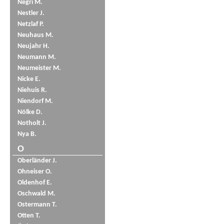
Negri M.
Nestler J.
Netzlaf P.
Neuhaus M.
Neujahr H.
Neumann M.
Neumeister M.
Nicke E.
Niehuis R.
Niendorf M.
Nölke D.
Notholt J.
Nya B.
O
Oberländer J.
Ohneiser O.
Oldenhof E.
Oschwald M.
Ostermann T.
Otten T.