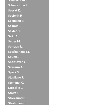
Schwarze M.C.
Schwochow J.
Seeckt K.
Seefeldt P.
Seemann R.
Seibold J.
Seider D.
Seitz A.
Selzer M.
Semaan R.
Sessinghaus M.
Seume J.
Shahsavar A.
Sizmann A.
Speck S.
Stagliano F.
Stemmer C.
Stoeckle C.
Stoltz S.
Storesund F.
Strahmann J.