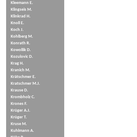
Kleemann E.
Klingseis M.
Klinkrad H.
Knoll E.
Koch J.
Kohlberg M.
Konrath R.
Kowollik D.
Kozulovic D.
Krag H.
Kranich M.
Krätschmer E.
Kratschmer M.J.
Krause D.
Krombholz C.
Krones F.
Krüger A.J.
Krüger T.
Kruse M.
Kuhlmann A.