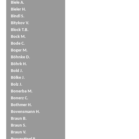
Biele A.
Bieler H.
Bindl S.
Bitykov V.
Block T.B.
Bock M.
Bode C.
Boger M.
Böhnke D.
Böhrk H.
Bold J.
Bölke J.
Bolz J.
Bonerba M.
Bonerz C.
Bothmer H.
Bovensmann H.
Braun B.
Braun S.
Braun V.