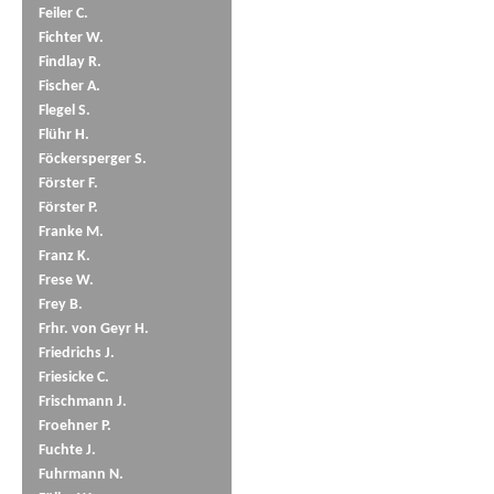
Feiler C.
Fichter W.
Findlay R.
Fischer A.
Flegel S.
Flühr H.
Föckersperger S.
Förster F.
Förster P.
Franke M.
Franz K.
Frese W.
Frey B.
Frhr. von Geyr H.
Friedrichs J.
Friesicke C.
Frischmann J.
Froehner P.
Fuchte J.
Fuhrmann N.