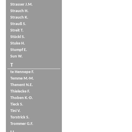
Strasser J.M.
Strauch H.
Strauch K.
Strauß S.
Streit T.
Stückl S.
Stuke H.
Stumpf E.
Sun W.
T
te Hennepe F.
Temme M.-M.
Thenent N.E.
Thielecke F.
Thoben K.-D.
Tieck S.
Tini V.
Torstrick S.
Trommer G.F.