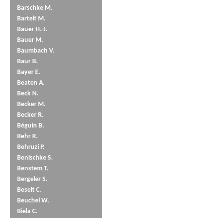
Barschke M.
Bartelt M.
Bauer H.-J.
Bauer M.
Baumbach V.
Baur B.
Bayer E.
Beaten A.
Beck N.
Becker M.
Becker R.
Béguin B.
Behr R.
Behruzi P.
Benischke S.
Benstem T.
Bergeler S.
Beselt C.
Beuchel W.
Biela C.