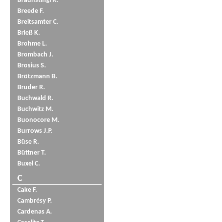
Braunstingl R.
Breede F.
Breitsamter C.
Brieß K.
Brohme L.
Brombach J.
Brosius S.
Brötzmann B.
Bruder R.
Buchwald R.
Buchwitz M.
Buonocore M.
Burrows J.P.
Büse R.
Büttner T.
Buxel C.
C
Cake F.
Cambrésy P.
Cardenas A.