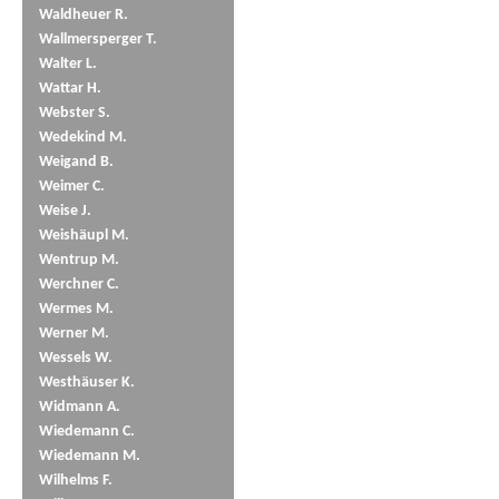
Waldheuer R.
Wallmersperger T.
Walter L.
Wattar H.
Webster S.
Wedekind M.
Weigand B.
Weimer C.
Weise J.
Weishäupl M.
Wentrup M.
Werchner C.
Wermes M.
Werner M.
Wessels W.
Westhäuser K.
Widmann A.
Wiedemann C.
Wiedemann M.
Wilhelms F.