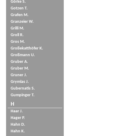
Görke S.
Gotzen T.
Grafen M.
Granzeier W.
Grilli M.
Groll R.
Gros M.
Großekatthöfer K.
Großmann U.
Gruber A.
Gruber M.
Gruner J.
Grymlas J.
Gubernatis S.
Gumpinger T.
H
Haar J.
Hager P.
Hahn D.
Hahn K.