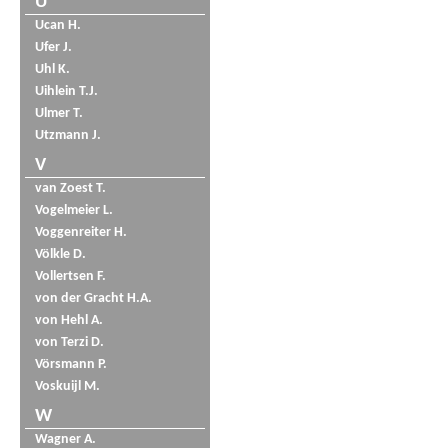
U
Ucan H.
Ufer J.
Uhl K.
Uihlein T.J.
Ulmer T.
Utzmann J.
V
van Zoest T.
Vogelmeier L.
Voggenreiter H.
Völkle D.
Vollertsen F.
von der Gracht H.A.
von Hehl A.
von Terzi D.
Vörsmann P.
Voskuijl M.
W
Wagner A.