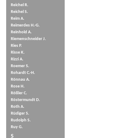
Reichel R.
Reichel S.
Reim A.
Reimerdes H.-G.
Reinhold A.
Riemenschneider J.
Ries P.
Risse K.
Rizzi A.
Roemer S.
Rohardt C.-H.
Rönnau A.
Rose H.
Rößler C.
Röstermundt D.
Roth A.
Rüdiger S.
Rudolph S.
Ruy G.
S