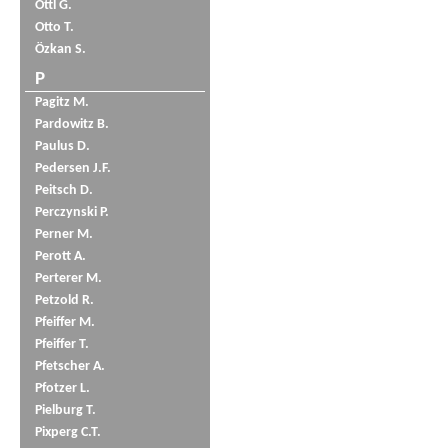
Öttl G.
Otto T.
Özkan S.
P
Pagitz M.
Pardowitz B.
Paulus D.
Pedersen J.F.
Peitsch D.
Perczynski P.
Perner M.
Perott A.
Perterer M.
Petzold R.
Pfeiffer M.
Pfeiffer T.
Pfetscher A.
Pfotzer L.
Pielburg T.
Pixperg C.T.