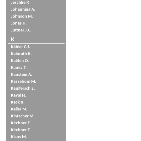
Jeschke P.
Johanning A.
Johnson M.
Jonas H.
Jüttner J.C.
K
Kähler C.J.
Kainrath K.
Kalden O.
Kanitz T.
Kanstein A.
Kassebom M.
Kaulfersch E.
Kayal H.
Keck R.
Keller M.
Kintscher M.
Kirchner E.
Kirchner F.
Klaus M.