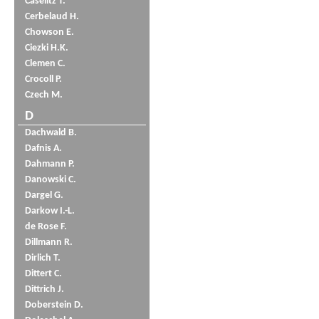
Caselitz T.
Cerbelaud H.
Chowson E.
Ciezki H.K.
Clemen C.
Crocoll P.
Czech M.
D
Dachwald B.
Dafnis A.
Dahmann P.
Danowski C.
Dargel G.
Darkow I.-L.
de Rose F.
Dillmann R.
Dirlich T.
Dittert C.
Dittrich J.
Doberstein D.