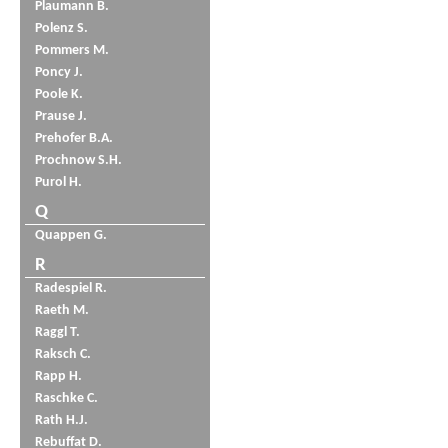
Plaumann B.
Polenz S.
Pommers M.
Poncy J.
Poole K.
Prause J.
Prehofer B.A.
Prochnow S.H.
Purol H.
Q
Quappen G.
R
Radespiel R.
Raeth M.
Raggl T.
Raksch C.
Rapp H.
Raschke C.
Rath H.J.
Rebuffat D.