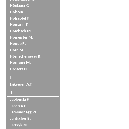
Höglauer C.
Holsten J.
Holzapfel F.
Homann T.
Hombsch M.
Homeister M.
Hoppe R.
Horn M.
Hörnschemeyer R.
Hornung M.
Hosters N.
I
Isikveren A.T.
J
Jablonski F.
Jacob A.F.
Jammernegg W.
Jantscher B.
Jarczyk M.