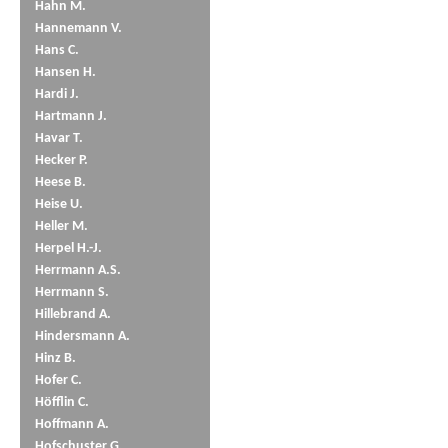
Hahn M.
Hannemann V.
Hans C.
Hansen H.
Hardi J.
Hartmann J.
Havar T.
Hecker P.
Heese B.
Heise U.
Heller M.
Herpel H.-J.
Herrmann A.S.
Herrmann S.
Hillebrand A.
Hindersmann A.
Hinz B.
Hofer C.
Höfflin C.
Hoffmann A.
Hofschuster G.