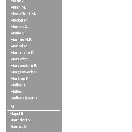
Miene A.
Mieth M.
Mirats-Tur J.M.
Möckel M.
Modest C.
Molke A.
Monner H.P.
Montel M.
Moormann D.
Morawitz S.
Morgenstern F.
Morgenweck D.
Morlang F.
Müller H.
Müller I.
Müller-Eigner R.
N
Nagel B.
Naundorf S.
Nauroz M.