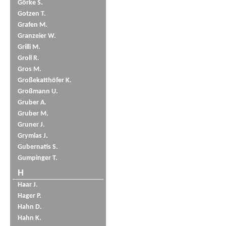
Görke S.
Gotzen T.
Grafen M.
Granzeier W.
Grilli M.
Groll R.
Gros M.
Großekatthöfer K.
Großmann U.
Gruber A.
Gruber M.
Gruner J.
Grymlas J.
Gubernatis S.
Gumpinger T.
H
Haar J.
Hager P.
Hahn D.
Hahn K.