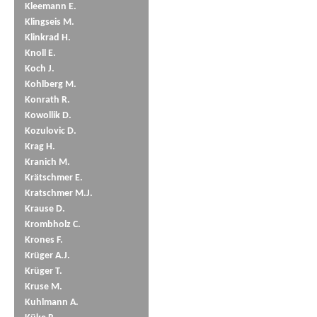
Kleemann E.
Klingseis M.
Klinkrad H.
Knoll E.
Koch J.
Kohlberg M.
Konrath R.
Kowollik D.
Kozulovic D.
Krag H.
Kranich M.
Krätschmer E.
Kratschmer M.J.
Krause D.
Krombholz C.
Krones F.
Krüger A.J.
Krüger T.
Kruse M.
Kuhlmann A.