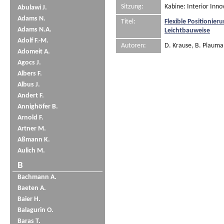
Sitzung:
Kabine: Interior Inn
Abulawi J.
Adams N.
Titel:
Flexible Positioni
Adams N.A.
Leichtbauweise
Adolf F.-M.
Autoren:
D. Krause
,
B. Plaum
Adomeit A.
Agocs J.
Albers F.
Albus J.
Andert F.
Annighöfer B.
Arnold F.
Artner M.
Aßmann K.
Aulich M.
B
Bachmann A.
Baeten A.
Baier H.
Balagurin O.
Baras T.