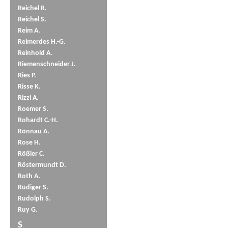
Reichel R.
Reichel S.
Reim A.
Reimerdes H.-G.
Reinhold A.
Riemenschneider J.
Ries P.
Risse K.
Rizzi A.
Roemer S.
Rohardt C.-H.
Rönnau A.
Rose H.
Rößler C.
Röstermundt D.
Roth A.
Rüdiger S.
Rudolph S.
Ruy G.
S