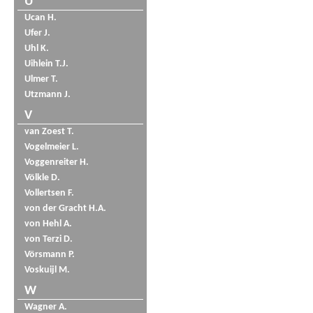
U
Ucan H.
Ufer J.
Uhl K.
Uihlein T.J.
Ulmer T.
Utzmann J.
V
van Zoest T.
Vogelmeier L.
Voggenreiter H.
Völkle D.
Vollertsen F.
von der Gracht H.A.
von Hehl A.
von Terzi D.
Vörsmann P.
Voskuijl M.
W
Wagner A.