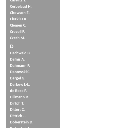
Caselitz T.
Cerbelaud H.
Chowson E.
Ciezki H.K.
Clemen C.
Crocoll P.
Czech M.
D
Dachwald B.
Dafnis A.
Dahmann P.
Danowski C.
Dargel G.
Darkow I.-L.
de Rose F.
Dillmann R.
Dirlich T.
Dittert C.
Dittrich J.
Doberstein D.