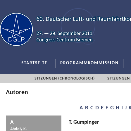
STARTSEITE
PROGRAMMKOMMISSION
SITZUNGEN (CHRONOLOGISCH)
SITZUNGEN 
Autoren
A
B
C
D
E
F
G
H
I
J
A
T. Gumpinger
Abdoly K.