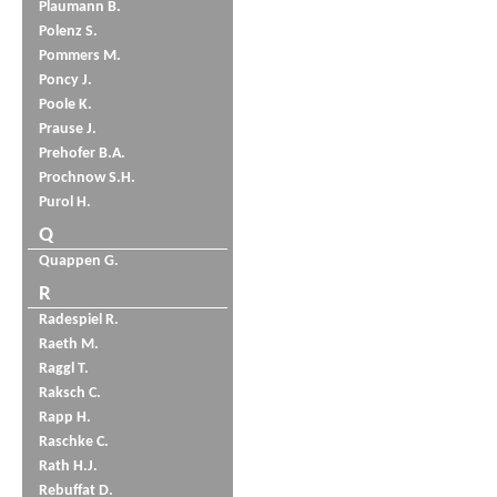
Plaumann B.
Polenz S.
Pommers M.
Poncy J.
Poole K.
Prause J.
Prehofer B.A.
Prochnow S.H.
Purol H.
Q
Quappen G.
R
Radespiel R.
Raeth M.
Raggl T.
Raksch C.
Rapp H.
Raschke C.
Rath H.J.
Rebuffat D.