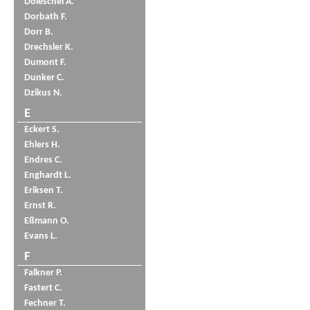
Doleschel A.
Dorbath F.
Dorr B.
Drechsler K.
Dumont F.
Dunker C.
Dzikus N.
E
Eckert S.
Ehlers H.
Endres C.
Enghardt L.
Eriksen T.
Ernst R.
Eßmann O.
Evans L.
F
Falkner P.
Fastert C.
Fechner T.