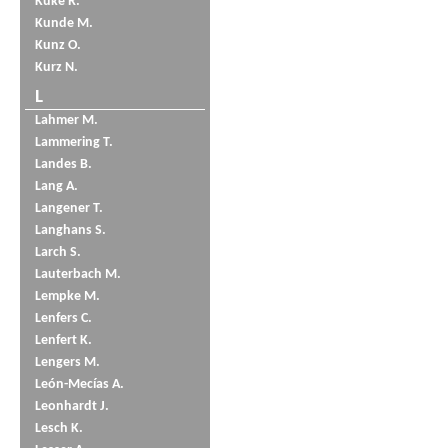
Küke R.
Kunde M.
Kunz O.
Kurz N.
L
Lahmer M.
Lammering T.
Landes B.
Lang A.
Langener T.
Langhans S.
Larch S.
Lauterbach M.
Lempke M.
Lenfers C.
Lenfert K.
Lengers M.
León-Mecías A.
Leonhardt J.
Lesch K.