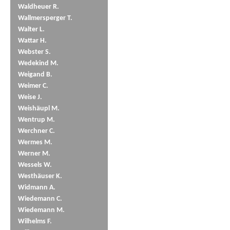
Waldheuer R.
Wallmersperger T.
Walter L.
Wattar H.
Webster S.
Wedekind M.
Weigand B.
Weimer C.
Weise J.
Weishäupl M.
Wentrup M.
Werchner C.
Wermes M.
Werner M.
Wessels W.
Westhäuser K.
Widmann A.
Wiedemann C.
Wiedemann M.
Wilhelms F.