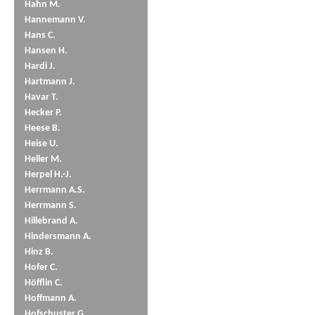
Hahn M.
Hannemann V.
Hans C.
Hansen H.
Hardi J.
Hartmann J.
Havar T.
Hecker P.
Heese B.
Heise U.
Heller M.
Herpel H.-J.
Herrmann A.S.
Herrmann S.
Hillebrand A.
Hindersmann A.
Hinz B.
Hofer C.
Höfflin C.
Hoffmann A.
Hofschuster G.