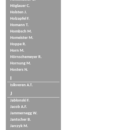
Höglauer C.
Holsten J.
Holzapfel F.
Homann T.
Hombsch M.
Homeister M.
Hoppe R.
Horn M.
Hörnschemeyer R.
Hornung M.
Hosters N.
I
Isikveren A.T.
J
Jablonski F.
Jacob A.F.
Jammernegg W.
Jantscher B.
Jarczyk M.