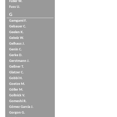
Füller W.
Fuss U.
G
Gamgami F.
Gebauer C.
Geelen K.
Geiwiz W.
Gelhaus J.
Genin C.
Gerke D.
Gerstmann J.
Geßner T.
Glatzer C.
Gobbi H.
Goetze M.
Göller M.
Gollnick V.
Gomeshi R.
Gómez García J.
Gorgon G.