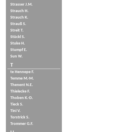
Strasser J.M.
Strauch H.
Strauch K.
Strauß S.
Streit T.
Stückl S.
Stuke H.
Stumpf E.
Sun W.
T
te Hennepe F.
Temme M.-M.
Thenent N.E.
Thielecke F.
Thoben K.-D.
Tieck S.
Tini V.
Torstrick S.
Trommer G.F.