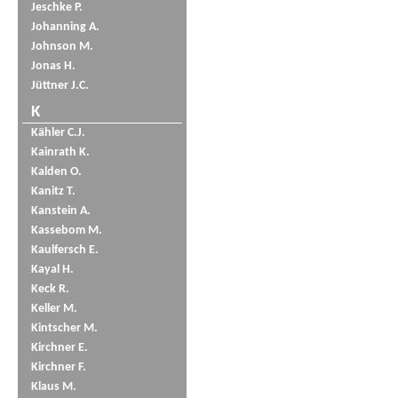
Jeschke P.
Johanning A.
Johnson M.
Jonas H.
Jüttner J.C.
K
Kähler C.J.
Kainrath K.
Kalden O.
Kanitz T.
Kanstein A.
Kassebom M.
Kaulfersch E.
Kayal H.
Keck R.
Keller M.
Kintscher M.
Kirchner E.
Kirchner F.
Klaus M.