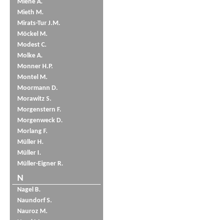
Miene A.
Mieth M.
Mirats-Tur J.M.
Möckel M.
Modest C.
Molke A.
Monner H.P.
Montel M.
Moormann D.
Morawitz S.
Morgenstern F.
Morgenweck D.
Morlang F.
Müller H.
Müller I.
Müller-Eigner R.
N
Nagel B.
Naundorf S.
Nauroz M.