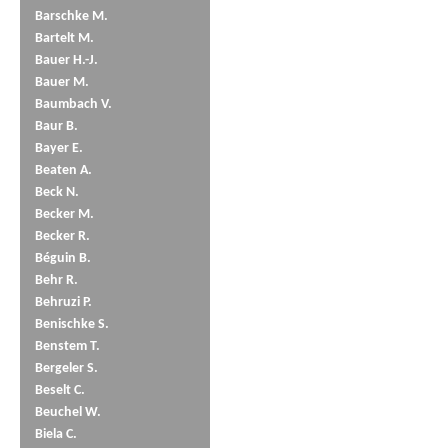
Barschke M.
Bartelt M.
Bauer H.-J.
Bauer M.
Baumbach V.
Baur B.
Bayer E.
Beaten A.
Beck N.
Becker M.
Becker R.
Béguin B.
Behr R.
Behruzi P.
Benischke S.
Benstem T.
Bergeler S.
Beselt C.
Beuchel W.
Biela C.