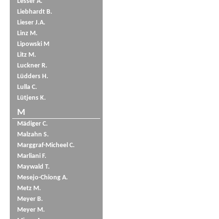
Lesser A.
Liebhardt B.
Lieser J.A.
Linz M.
Lipowski M
Litz M.
Luckner R.
Lüdders H.
Lulla C.
Lütjens K.
M
Mädiger C.
Malzahn S.
Marggraf-Micheel C.
Marliani F.
Maywald T.
Mesejo-Chiong A.
Metz M.
Meyer B.
Meyer M.