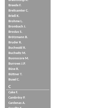
Braunstingl R.
Breede F.
Breitsamter C.
Brieß K.
Brohme L.
Brombach J.
Brosius S.
Brötzmann B.
Bruder R.
Buchwald R.
Buchwitz M.
Buonocore M.
Burrows J.P.
Büse R.
Büttner T.
Buxel C.
C
Cake F.
Cambrésy P.
Cardenas A.