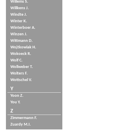
Willems S.
Willkens J.
Windte J.
Winter K.
Winterboer A.
Winzen J.
Wittmann D.
Wojtkowiak H.
Wokoeck R.
Wolf C.
Wollweber T.
Wolters F.
Wottschel V.
Y
Yoon Z.
You Y.
Z
Zimmermann F.
Zuardy M.I.