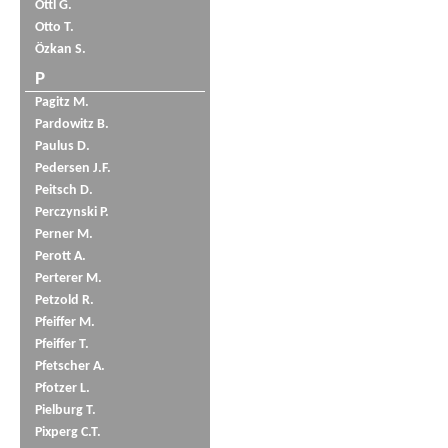
Öttl G.
Otto T.
Özkan S.
P
Pagitz M.
Pardowitz B.
Paulus D.
Pedersen J.F.
Peitsch D.
Perczynski P.
Perner M.
Perott A.
Perterer M.
Petzold R.
Pfeiffer M.
Pfeiffer T.
Pfetscher A.
Pfotzer L.
Pielburg T.
Pixperg C.T.