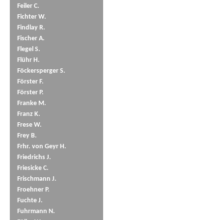
Feiler C.
Fichter W.
Findlay R.
Fischer A.
Flegel S.
Flühr H.
Föckersperger S.
Förster F.
Förster P.
Franke M.
Franz K.
Frese W.
Frey B.
Frhr. von Geyr H.
Friedrichs J.
Friesicke C.
Frischmann J.
Froehner P.
Fuchte J.
Fuhrmann N.