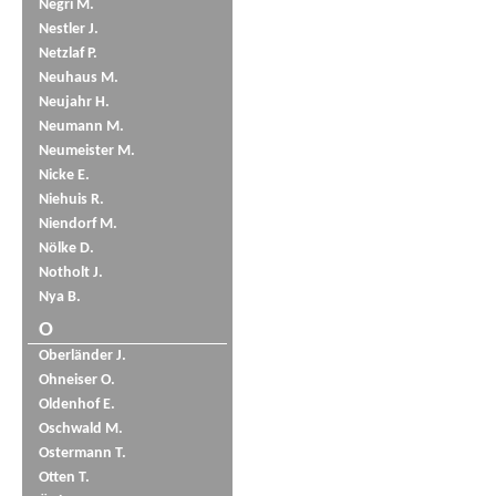
Negri M.
Nestler J.
Netzlaf P.
Neuhaus M.
Neujahr H.
Neumann M.
Neumeister M.
Nicke E.
Niehuis R.
Niendorf M.
Nölke D.
Notholt J.
Nya B.
O
Oberländer J.
Ohneiser O.
Oldenhof E.
Oschwald M.
Ostermann T.
Otten T.