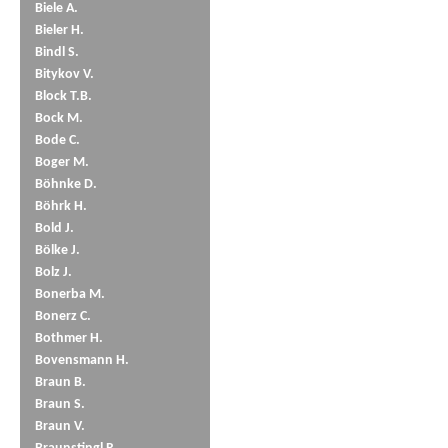
Biele A.
Bieler H.
Bindl S.
Bitykov V.
Block T.B.
Bock M.
Bode C.
Boger M.
Böhnke D.
Böhrk H.
Bold J.
Bölke J.
Bolz J.
Bonerba M.
Bonerz C.
Bothmer H.
Bovensmann H.
Braun B.
Braun S.
Braun V.