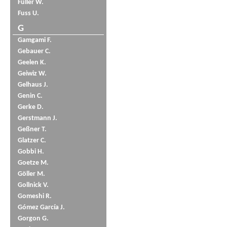
Füller W.
Fuss U.
G
Gamgami F.
Gebauer C.
Geelen K.
Geiwiz W.
Gelhaus J.
Genin C.
Gerke D.
Gerstmann J.
Geßner T.
Glatzer C.
Gobbi H.
Goetze M.
Göller M.
Gollnick V.
Gomeshi R.
Gómez García J.
Gorgon G.