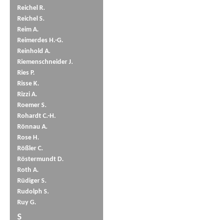
Reichel R.
Reichel S.
Reim A.
Reimerdes H.-G.
Reinhold A.
Riemenschneider J.
Ries P.
Risse K.
Rizzi A.
Roemer S.
Rohardt C.-H.
Rönnau A.
Rose H.
Rößler C.
Röstermundt D.
Roth A.
Rüdiger S.
Rudolph S.
Ruy G.
S