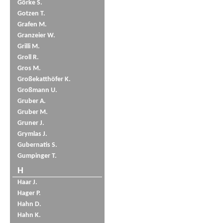
Görke S.
Gotzen T.
Grafen M.
Granzeier W.
Grilli M.
Groll R.
Gros M.
Großekatthöfer K.
Großmann U.
Gruber A.
Gruber M.
Gruner J.
Grymlas J.
Gubernatis S.
Gumpinger T.
H
Haar J.
Hager P.
Hahn D.
Hahn K.