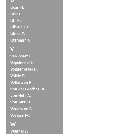
U
Ucan H.
Ufer J.
Uhl K.
Uihlein T.J.
Ulmer T.
Utzmann J.
V
van Zoest T.
Vogelmeier L.
Voggenreiter H.
Völkle D.
Vollertsen F.
von der Gracht H.A.
von Hehl A.
von Terzi D.
Vörsmann P.
Voskuijl M.
W
Wagner A.