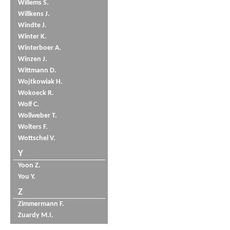
Willems S.
Willkens J.
Windte J.
Winter K.
Winterboer A.
Winzen J.
Wittmann D.
Wojtkowiak H.
Wokoeck R.
Wolf C.
Wollweber T.
Wolters F.
Wottschel V.
Y
Yoon Z.
You Y.
Z
Zimmermann F.
Zuardy M.I.