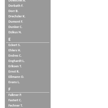
Doleschel A.
Dorbath F.
Dorr B.
Drechsler K.
Dumont F.
Dunker C.
Dzikus N.
E
Eckert S.
Ehlers H.
Endres C.
Enghardt L.
Eriksen T.
Ernst R.
Eßmann O.
Evans L.
F
Falkner P.
Fastert C.
Fechner T.