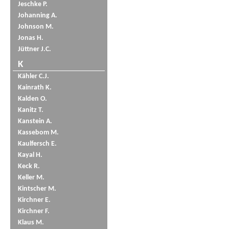
Jeschke P.
Johanning A.
Johnson M.
Jonas H.
Jüttner J.C.
K
Kähler C.J.
Kainrath K.
Kalden O.
Kanitz T.
Kanstein A.
Kassebom M.
Kaulfersch E.
Kayal H.
Keck R.
Keller M.
Kintscher M.
Kirchner E.
Kirchner F.
Klaus M.