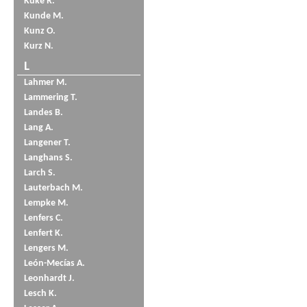
Küke R.
Kunde M.
Kunz O.
Kurz N.
L
Lahmer M.
Lammering T.
Landes B.
Lang A.
Langener T.
Langhans S.
Larch S.
Lauterbach M.
Lempke M.
Lenfers C.
Lenfert K.
Lengers M.
León-Mecías A.
Leonhardt J.
Lesch K.