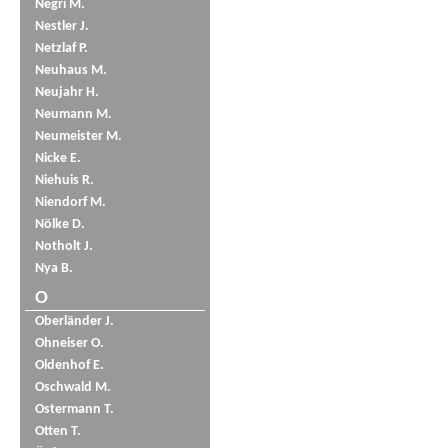
Negri M.
Nestler J.
Netzlaf P.
Neuhaus M.
Neujahr H.
Neumann M.
Neumeister M.
Nicke E.
Niehuis R.
Niendorf M.
Nölke D.
Notholt J.
Nya B.
O
Oberländer J.
Ohneiser O.
Oldenhof E.
Oschwald M.
Ostermann T.
Otten T.