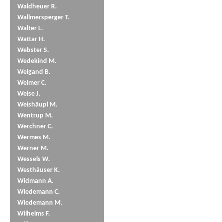
Waldheuer R.
Wallmersperger T.
Walter L.
Wattar H.
Webster S.
Wedekind M.
Weigand B.
Weimer C.
Weise J.
Weishäupl M.
Wentrup M.
Werchner C.
Wermes M.
Werner M.
Wessels W.
Westhäuser K.
Widmann A.
Wiedemann C.
Wiedemann M.
Wilhelms F.