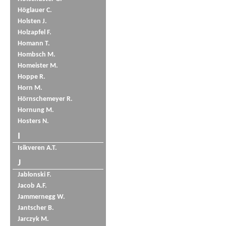
Höglauer C.
Holsten J.
Holzapfel F.
Homann T.
Hombsch M.
Homeister M.
Hoppe R.
Horn M.
Hörnschemeyer R.
Hornung M.
Hosters N.
I
Isikveren A.T.
J
Jablonski F.
Jacob A.F.
Jammernegg W.
Jantscher B.
Jarczyk M.