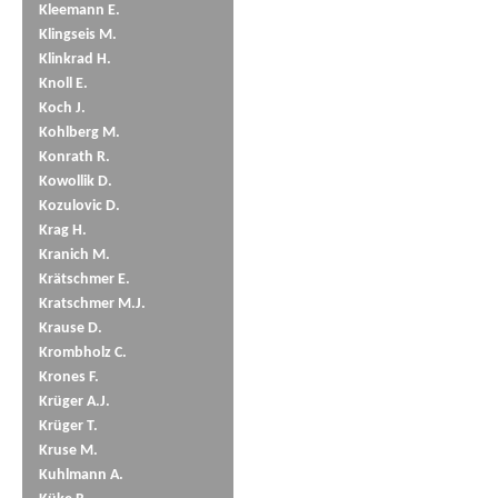
Kleemann E.
Klingseis M.
Klinkrad H.
Knoll E.
Koch J.
Kohlberg M.
Konrath R.
Kowollik D.
Kozulovic D.
Krag H.
Kranich M.
Krätschmer E.
Kratschmer M.J.
Krause D.
Krombholz C.
Krones F.
Krüger A.J.
Krüger T.
Kruse M.
Kuhlmann A.