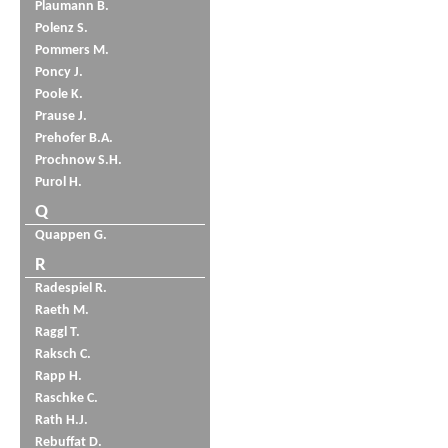
Plaumann B.
Polenz S.
Pommers M.
Poncy J.
Poole K.
Prause J.
Prehofer B.A.
Prochnow S.H.
Purol H.
Q
Quappen G.
R
Radespiel R.
Raeth M.
Raggl T.
Raksch C.
Rapp H.
Raschke C.
Rath H.J.
Rebuffat D.