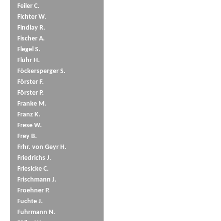
Feiler C.
Fichter W.
Findlay R.
Fischer A.
Flegel S.
Flühr H.
Föckersperger S.
Förster F.
Förster P.
Franke M.
Franz K.
Frese W.
Frey B.
Frhr. von Geyr H.
Friedrichs J.
Friesicke C.
Frischmann J.
Froehner P.
Fuchte J.
Fuhrmann N.