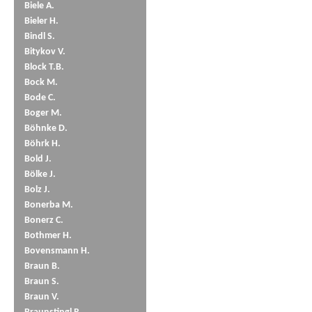
Biele A.
Bieler H.
Bindl S.
Bitykov V.
Block T.B.
Bock M.
Bode C.
Boger M.
Böhnke D.
Böhrk H.
Bold J.
Bölke J.
Bolz J.
Bonerba M.
Bonerz C.
Bothmer H.
Bovensmann H.
Braun B.
Braun S.
Braun V.