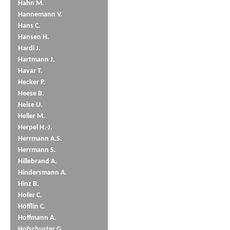
Hahn M.
Hannemann V.
Hans C.
Hansen H.
Hardi J.
Hartmann J.
Havar T.
Hecker P.
Heese B.
Heise U.
Heller M.
Herpel H.-J.
Herrmann A.S.
Herrmann S.
Hillebrand A.
Hindersmann A.
Hinz B.
Hofer C.
Höfflin C.
Hoffmann A.
Hofschuster G.