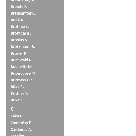
Braunstingl R.
Breede F.
Breitsamter C.
Brieß K.
Brohme L.
Brombach J.
Brosius S.
Brötzmann B.
Bruder R.
Buchwald R.
Buchwitz M.
Buonocore M.
Burrows J.P.
Büse R.
Büttner T.
Buxel C.
C
Cake F.
Cambrésy P.
Cardenas A.