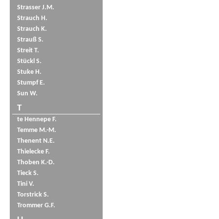
Strasser J.M.
Strauch H.
Strauch K.
Strauß S.
Streit T.
Stückl S.
Stuke H.
Stumpf E.
Sun W.
T
te Hennepe F.
Temme M.-M.
Thenent N.E.
Thielecke F.
Thoben K.-D.
Tieck S.
Tini V.
Torstrick S.
Trommer G.F.