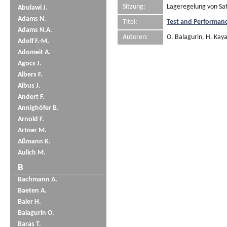
Sitzung:
Lageregelung von Sat
Abulawi J.
Adams N.
Titel:
Test and Performanc
Adams N.A.
Autoren:
O. Balagurin
,
H. Kaya
Adolf F.-M.
Adomeit A.
Agocs J.
Albers F.
Albus J.
Andert F.
Annighöfer B.
Arnold F.
Artner M.
Aßmann K.
Aulich M.
B
Bachmann A.
Baeten A.
Baier H.
Balagurin O.
Baras T.