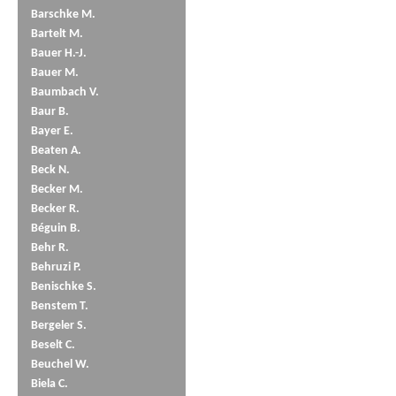
Barschke M.
Bartelt M.
Bauer H.-J.
Bauer M.
Baumbach V.
Baur B.
Bayer E.
Beaten A.
Beck N.
Becker M.
Becker R.
Béguin B.
Behr R.
Behruzi P.
Benischke S.
Benstem T.
Bergeler S.
Beselt C.
Beuchel W.
Biela C.