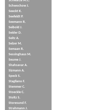
Schwarze M.C.
Schwochow J.
Seeckt K.
Seefeldt P.
Seemann R.
Seibold J.
Seider D.
Seitz A.
Selzer M.
Semaan R.
Sessinghaus M.
Seume J.
Shahsavar A.
Sizmann A.
Speck S.
Stagliano F.
Stemmer C.
Stoeckle C.
Stoltz S.
Storesund F.
Strahmann J.