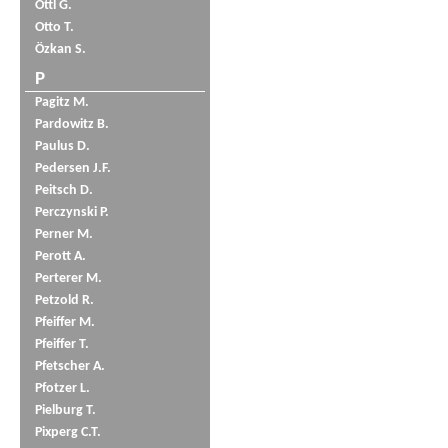
Öttl G.
Otto T.
Özkan S.
P
Pagitz M.
Pardowitz B.
Paulus D.
Pedersen J.F.
Peitsch D.
Perczynski P.
Perner M.
Perott A.
Perterer M.
Petzold R.
Pfeiffer M.
Pfeiffer T.
Pfetscher A.
Pfotzer L.
Pielburg T.
Pixperg C.T.