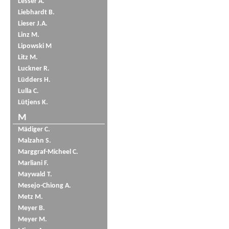
Lesser A.
Liebhardt B.
Lieser J.A.
Linz M.
Lipowski M
Litz M.
Luckner R.
Lüdders H.
Lulla C.
Lütjens K.
M
Mädiger C.
Malzahn S.
Marggraf-Micheel C.
Marliani F.
Maywald T.
Mesejo-Chiong A.
Metz M.
Meyer B.
Meyer M.