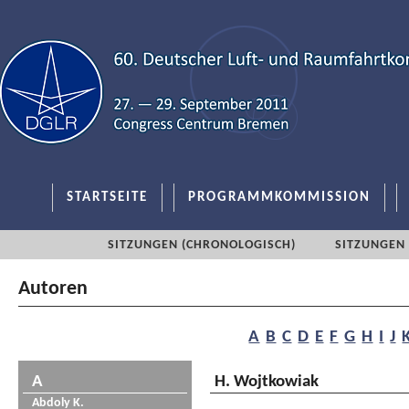
STARTSEITE
PROGRAMMKOMMISSION
SITZUNGEN (CHRONOLOGISCH)
SITZUNGEN 
Autoren
A
B
C
D
E
F
G
H
I
J
A
H. Wojtkowiak
Abdoly K.