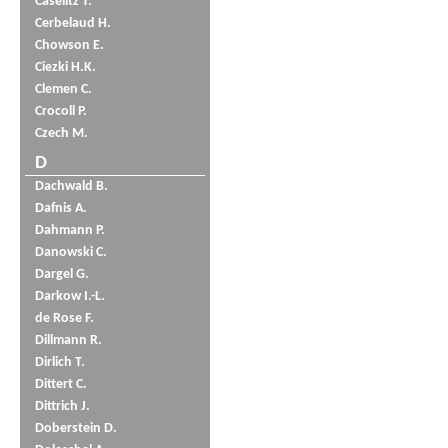
Caselitz T.
Cerbelaud H.
Chowson E.
Ciezki H.K.
Clemen C.
Crocoll P.
Czech M.
D
Dachwald B.
Dafnis A.
Dahmann P.
Danowski C.
Dargel G.
Darkow I.-L.
de Rose F.
Dillmann R.
Dirlich T.
Dittert C.
Dittrich J.
Doberstein D.