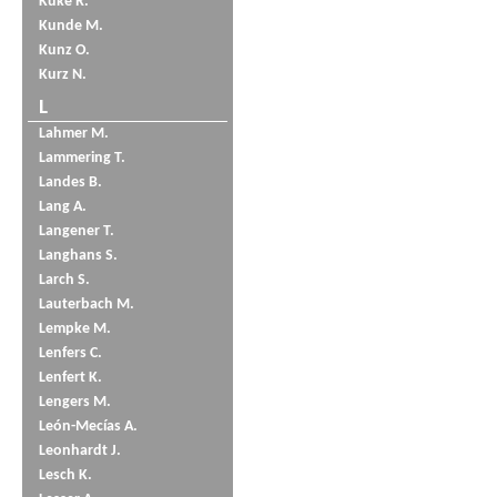
Küke R.
Kunde M.
Kunz O.
Kurz N.
L
Lahmer M.
Lammering T.
Landes B.
Lang A.
Langener T.
Langhans S.
Larch S.
Lauterbach M.
Lempke M.
Lenfers C.
Lenfert K.
Lengers M.
León-Mecías A.
Leonhardt J.
Lesch K.