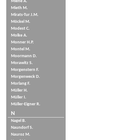
Miene A.
Mieth M.
Mirats-Tur J.M.
Möckel M.
Modest C.
Molke A.
Monner H.P.
Montel M.
Moormann D.
Morawitz S.
Morgenstern F.
Morgenweck D.
Morlang F.
Müller H.
Müller I.
Müller-Eigner R.
N
Nagel B.
Naundorf S.
Nauroz M.