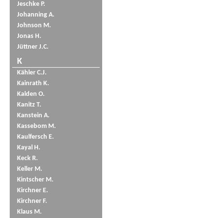
Jeschke P.
Johanning A.
Johnson M.
Jonas H.
Jüttner J.C.
K
Kähler C.J.
Kainrath K.
Kalden O.
Kanitz T.
Kanstein A.
Kassebom M.
Kaulfersch E.
Kayal H.
Keck R.
Keller M.
Kintscher M.
Kirchner E.
Kirchner F.
Klaus M.