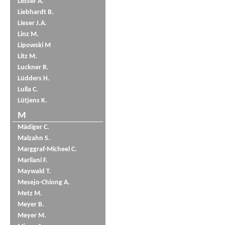
Lesser A.
Liebhardt B.
Lieser J.A.
Linz M.
Lipowski M
Litz M.
Luckner R.
Lüdders H.
Lulla C.
Lütjens K.
M
Mädiger C.
Malzahn S.
Marggraf-Micheel C.
Marliani F.
Maywald T.
Mesejo-Chiong A.
Metz M.
Meyer B.
Meyer M.