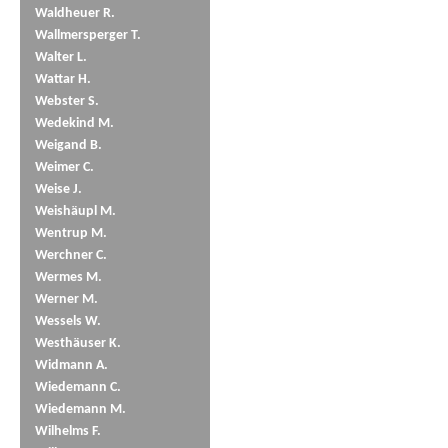
Waldheuer R.
Wallmersperger T.
Walter L.
Wattar H.
Webster S.
Wedekind M.
Weigand B.
Weimer C.
Weise J.
Weishäupl M.
Wentrup M.
Werchner C.
Wermes M.
Werner M.
Wessels W.
Westhäuser K.
Widmann A.
Wiedemann C.
Wiedemann M.
Wilhelms F.