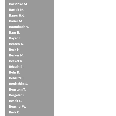
Barschke M.
Bartelt M.
Bauer H.-J.
Bauer M.
Baumbach V.
Baur B.
Bayer E.
Beaten A.
Beck N.
Becker M.
Becker R.
Béguin B.
Behr R.
Behruzi P.
Benischke S.
Benstem T.
Bergeler S.
Beselt C.
Beuchel W.
Biela C.