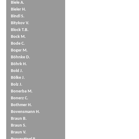
Biele A.
Bieler H.
Bindl S.
Bitykov V.
Block T.B.
Bock M.
Bode C.
Boger M.
Böhnke D.
Böhrk H.
Bold J.
Bölke J.
Bolz J.
Bonerba M.
Bonerz C.
Bothmer H.
Bovensmann H.
Braun B.
Braun S.
Braun V.