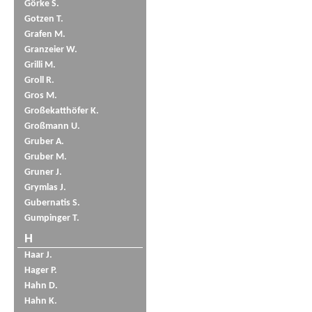
Görke S.
Gotzen T.
Grafen M.
Granzeier W.
Grilli M.
Groll R.
Gros M.
Großekatthöfer K.
Großmann U.
Gruber A.
Gruber M.
Gruner J.
Grymlas J.
Gubernatis S.
Gumpinger T.
H
Haar J.
Hager P.
Hahn D.
Hahn K.