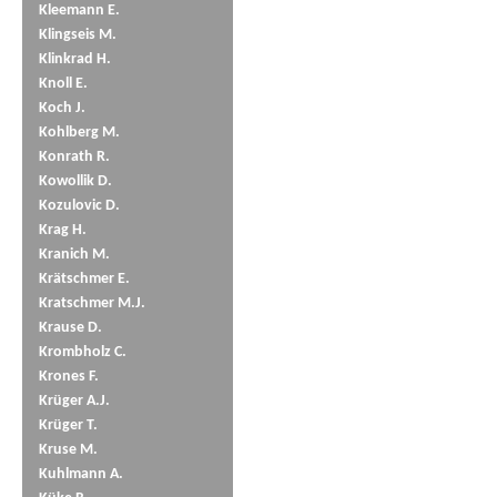
Kleemann E.
Klingseis M.
Klinkrad H.
Knoll E.
Koch J.
Kohlberg M.
Konrath R.
Kowollik D.
Kozulovic D.
Krag H.
Kranich M.
Krätschmer E.
Kratschmer M.J.
Krause D.
Krombholz C.
Krones F.
Krüger A.J.
Krüger T.
Kruse M.
Kuhlmann A.