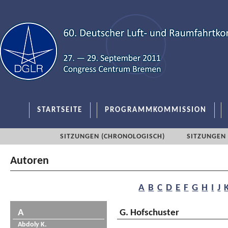
STARTSEITE
PROGRAMMKOMMISSION
SITZUNGEN (CHRONOLOGISCH)
SITZUNGEN 
Autoren
A
B
C
D
E
F
G
H
I
J
A
G. Hofschuster
Abdoly K.