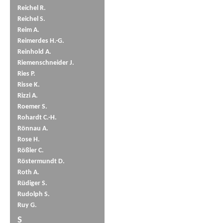
Reichel R.
Reichel S.
Reim A.
Reimerdes H.-G.
Reinhold A.
Riemenschneider J.
Ries P.
Risse K.
Rizzi A.
Roemer S.
Rohardt C.-H.
Rönnau A.
Rose H.
Rößler C.
Röstermundt D.
Roth A.
Rüdiger S.
Rudolph S.
Ruy G.
S