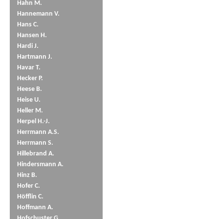
Hahn M.
Hannemann V.
Hans C.
Hansen H.
Hardi J.
Hartmann J.
Havar T.
Hecker P.
Heese B.
Heise U.
Heller M.
Herpel H.-J.
Herrmann A.S.
Herrmann S.
Hillebrand A.
Hindersmann A.
Hinz B.
Hofer C.
Höfflin C.
Hoffmann A.
Hofschuster G.