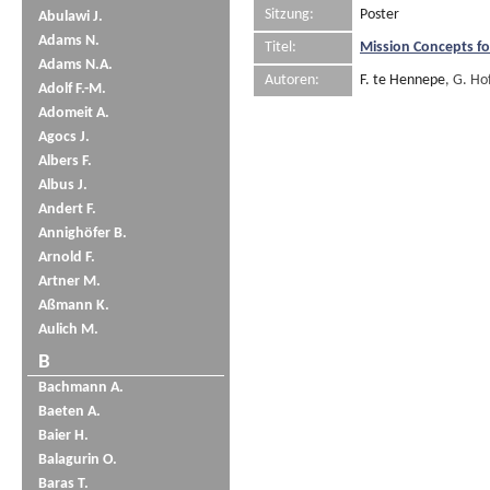
Sitzung:
Poster
Abulawi J.
Adams N.
Titel:
Mission Concepts fo
Adams N.A.
Autoren:
F. te Hennepe
, G. Ho
Adolf F.-M.
Adomeit A.
Agocs J.
Albers F.
Albus J.
Andert F.
Annighöfer B.
Arnold F.
Artner M.
Aßmann K.
Aulich M.
B
Bachmann A.
Baeten A.
Baier H.
Balagurin O.
Baras T.