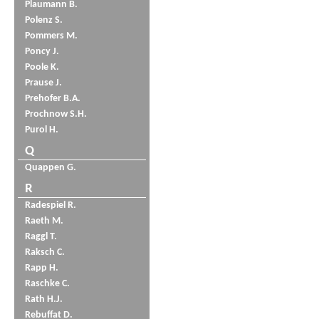
Plaumann B.
Polenz S.
Pommers M.
Poncy J.
Poole K.
Prause J.
Prehofer B.A.
Prochnow S.H.
Purol H.
Q
Quappen G.
R
Radespiel R.
Raeth M.
Raggl T.
Raksch C.
Rapp H.
Raschke C.
Rath H.J.
Rebuffat D.