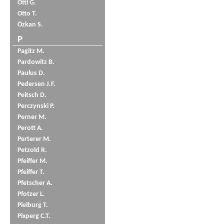
Öttl G.
Otto T.
Özkan S.
P
Pagitz M.
Pardowitz B.
Paulus D.
Pedersen J.F.
Peitsch D.
Perczynski P.
Perner M.
Perott A.
Perterer M.
Petzold R.
Pfeiffer M.
Pfeiffer T.
Pfetscher A.
Pfotzer L.
Pielburg T.
Pixperg C.T.