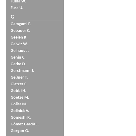
Füller W.
Fuss U.
G
Gamgami F.
Gebauer C.
Geelen K.
Geiwiz W.
Gelhaus J.
Genin C.
Gerke D.
Gerstmann J.
Geßner T.
Glatzer C.
Gobbi H.
Goetze M.
Göller M.
Gollnick V.
Gomeshi R.
Gómez García J.
Gorgon G.