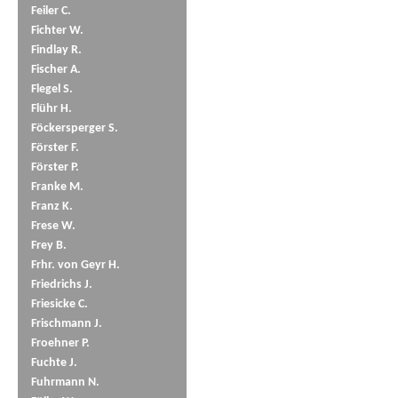
Feiler C.
Fichter W.
Findlay R.
Fischer A.
Flegel S.
Flühr H.
Föckersperger S.
Förster F.
Förster P.
Franke M.
Franz K.
Frese W.
Frey B.
Frhr. von Geyr H.
Friedrichs J.
Friesicke C.
Frischmann J.
Froehner P.
Fuchte J.
Fuhrmann N.