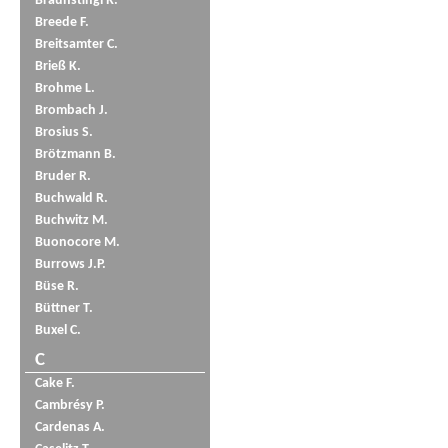
Braunstingl R.
Breede F.
Breitsamter C.
Brieß K.
Brohme L.
Brombach J.
Brosius S.
Brötzmann B.
Bruder R.
Buchwald R.
Buchwitz M.
Buonocore M.
Burrows J.P.
Büse R.
Büttner T.
Buxel C.
C
Cake F.
Cambrésy P.
Cardenas A.