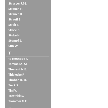
Strasser J.M.
Strauch H.
Strauch K.
Strauß S.
Streit T.
Stückl S.
Stuke H.
Stumpf E.
Sun W.
T
te Hennepe F.
Temme M.-M.
Thenent N.E.
Thielecke F.
Thoben K.-D.
Tieck S.
Tini V.
Torstrick S.
Trommer G.F.