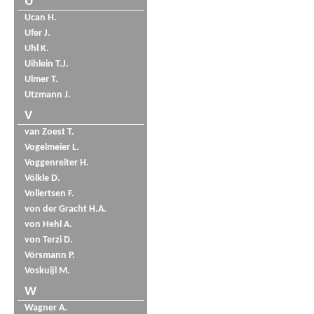
U
Ucan H.
Ufer J.
Uhl K.
Uihlein T.J.
Ulmer T.
Utzmann J.
V
van Zoest T.
Vogelmeier L.
Voggenreiter H.
Völkle D.
Vollertsen F.
von der Gracht H.A.
von Hehl A.
von Terzi D.
Vörsmann P.
Voskuijl M.
W
Wagner A.