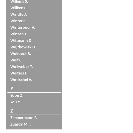
Willems S.
Willkens J.
Windte J.
Winter K.
Winterboer A.
Winzen J.
Wittmann D.
Wojtkowiak H.
Wokoeck R.
Wolf C.
Wollweber T.
Wolters F.
Wottschel V.
Y
Yoon Z.
You Y.
Z
Zimmermann F.
Zuardy M.I.