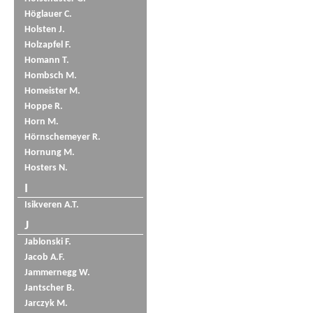
Höglauer C.
Holsten J.
Holzapfel F.
Homann T.
Hombsch M.
Homeister M.
Hoppe R.
Horn M.
Hörnschemeyer R.
Hornung M.
Hosters N.
I
Isikveren A.T.
J
Jablonski F.
Jacob A.F.
Jammernegg W.
Jantscher B.
Jarczyk M.