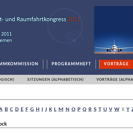
MMKOMMISSION
PROGRAMMHEFT
VORTRÄGE
GISCH)
SITZUNGEN (ALPHABETISCH)
VORTRÄGE (ALPHA
A
B
C
D
E
F
G
H
I
J
K
L
M
N
O
P
Q
R
S
T
U
V
W
X
Y
ock