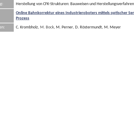
g:
Herstellung von CFK-Strukturen: Bauweisen und Herstellungsverfahren
Online Bahnkorrektur eines Industrieroboters mittels optischer Se
Prozess
en:
C. Krombholz
, M. Bock,
M. Perner
,
D. Röstermundt
,
M. Meyer