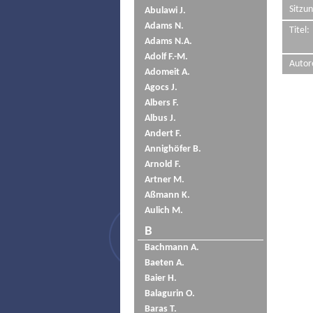
Sitzun
Abulawi J.
Adams N.
Titel:
Adams N.A.
Adolf F.-M.
Autor
Adomeit A.
Agocs J.
Albers F.
Albus J.
Andert F.
Annighöfer B.
Arnold F.
Artner M.
Aßmann K.
Aulich M.
B
Bachmann A.
Baeten A.
Baier H.
Balagurin O.
Baras T.