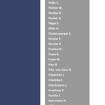
Feiler C.
Fichter W.
Findlay R.
Fischer A.
Flegel S.
Flühr H.
Föckersperger S.
Förster F.
Förster P.
Franke M.
Franz K.
Frese W.
Frey B.
Frhr. von Geyr H.
Friedrichs J.
Friesicke C.
Frischmann J.
Froehner P.
Fuchte J.
Fuhrmann N.