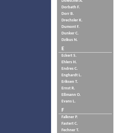
Doleschel A.
Dorbath F.
Dorr B.
Drechsler K.
Dumont F.
Dunker C.
Dzikus N.
E
Eckert S.
Ehlers H.
Endres C.
Enghardt L.
Eriksen T.
Ernst R.
Eßmann O.
Evans L.
F
Falkner P.
Fastert C.
Fechner T.