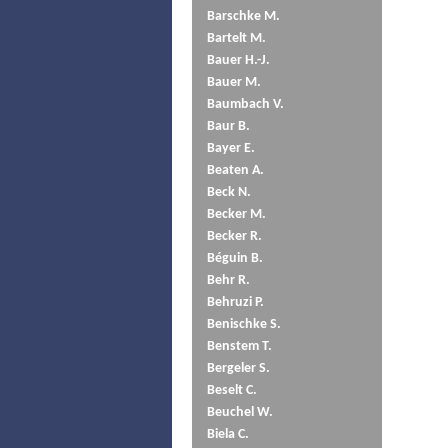
Barschke M.
Bartelt M.
Bauer H.-J.
Bauer M.
Baumbach V.
Baur B.
Bayer E.
Beaten A.
Beck N.
Becker M.
Becker R.
Béguin B.
Behr R.
Behruzi P.
Benischke S.
Benstem T.
Bergeler S.
Beselt C.
Beuchel W.
Biela C.