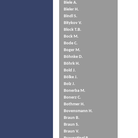
Biele A.
Bieler H.
Bindl S.
Bitykov V.
Block T.B.
Bock M.
Bode C.
Boger M.
Böhnke D.
Böhrk H.
Bold J.
Bölke J.
Bolz J.
Bonerba M.
Bonerz C.
Bothmer H.
Bovensmann H.
Braun B.
Braun S.
Braun V.