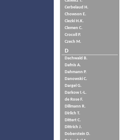
Caselitz T.
Cerbelaud H.
Chowson E.
Ciezki H.K.
Clemen C.
Crocoll P.
Czech M.
D
Dachwald B.
Dafnis A.
Dahmann P.
Danowski C.
Dargel G.
Darkow I.-L.
de Rose F.
Dillmann R.
Dirlich T.
Dittert C.
Dittrich J.
Doberstein D.