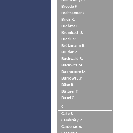
Braunstingl R.
Breede F.
Breitsamter C.
Brieß K.
Brohme L.
Brombach J.
Brosius S.
Brötzmann B.
Bruder R.
Buchwald R.
Buchwitz M.
Buonocore M.
Burrows J.P.
Büse R.
Büttner T.
Buxel C.
C
Cake F.
Cambrésy P.
Cardenas A.