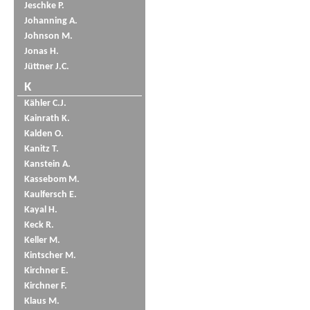
Jeschke P.
Johanning A.
Johnson M.
Jonas H.
Jüttner J.C.
K
Kähler C.J.
Kainrath K.
Kalden O.
Kanitz T.
Kanstein A.
Kassebom M.
Kaulfersch E.
Kayal H.
Keck R.
Keller M.
Kintscher M.
Kirchner E.
Kirchner F.
Klaus M.