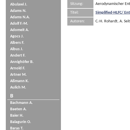
Sitzung:
Aerodynamischer Ent
Abulawi J.
Adams N.
Titel:
Simplified-HLFC/ En
Adams N.A.
Autoren:
C.-H. Rohardt
,
A. Sei
Adolf F.-M.
Adomeit A.
Agocs J.
Albers F.
Albus J.
Andert F.
Annighöfer B.
Arnold F.
Artner M.
Aßmann K.
Aulich M.
B
Bachmann A.
Baeten A.
Baier H.
Balagurin O.
Baras T.