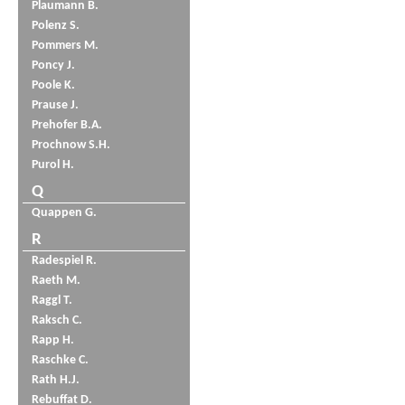
Plaumann B.
Polenz S.
Pommers M.
Poncy J.
Poole K.
Prause J.
Prehofer B.A.
Prochnow S.H.
Purol H.
Q
Quappen G.
R
Radespiel R.
Raeth M.
Raggl T.
Raksch C.
Rapp H.
Raschke C.
Rath H.J.
Rebuffat D.