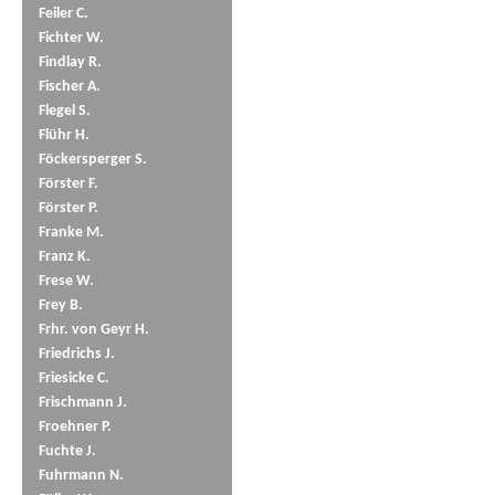
Feiler C.
Fichter W.
Findlay R.
Fischer A.
Flegel S.
Flühr H.
Föckersperger S.
Förster F.
Förster P.
Franke M.
Franz K.
Frese W.
Frey B.
Frhr. von Geyr H.
Friedrichs J.
Friesicke C.
Frischmann J.
Froehner P.
Fuchte J.
Fuhrmann N.