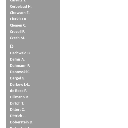
Caselitz T.
Cerbelaud H.
Chowson E.
Ciezki H.K.
Clemen C.
Crocoll P.
Czech M.
D
Dachwald B.
Dafnis A.
Dahmann P.
Danowski C.
Dargel G.
Darkow I.-L.
de Rose F.
Dillmann R.
Dirlich T.
Dittert C.
Dittrich J.
Doberstein D.