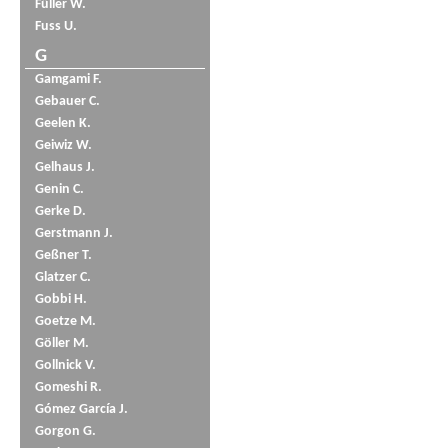
Füller W.
Fuss U.
G
Gamgami F.
Gebauer C.
Geelen K.
Geiwiz W.
Gelhaus J.
Genin C.
Gerke D.
Gerstmann J.
Geßner T.
Glatzer C.
Gobbi H.
Goetze M.
Göller M.
Gollnick V.
Gomeshi R.
Gómez García J.
Gorgon G.