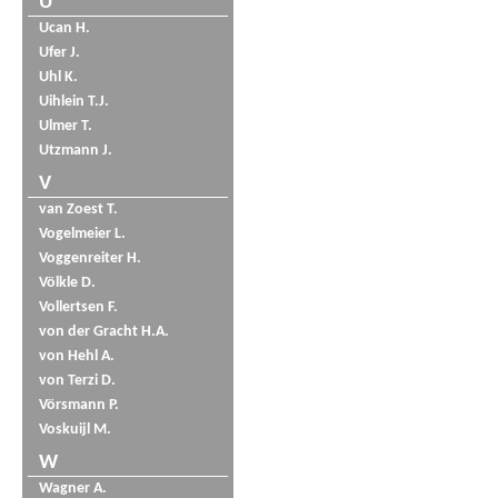
U
Ucan H.
Ufer J.
Uhl K.
Uihlein T.J.
Ulmer T.
Utzmann J.
V
van Zoest T.
Vogelmeier L.
Voggenreiter H.
Völkle D.
Vollertsen F.
von der Gracht H.A.
von Hehl A.
von Terzi D.
Vörsmann P.
Voskuijl M.
W
Wagner A.