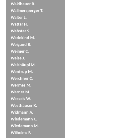
Waldheuer R.
Wallmersperger T.
Walter L.
Wattar H.
Webster S.
Wedekind M.
Weigand B.
Weimer C.
Weise J.
Weishäupl M.
Wentrup M.
Werchner C.
Wermes M.
Werner M.
Wessels W.
Westhäuser K.
Widmann A.
Wiedemann C.
Wiedemann M.
Wilhelms F.