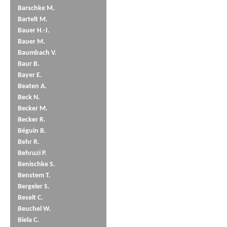
Barschke M.
Bartelt M.
Bauer H.-J.
Bauer M.
Baumbach V.
Baur B.
Bayer E.
Beaten A.
Beck N.
Becker M.
Becker R.
Béguin B.
Behr R.
Behruzi P.
Benischke S.
Benstem T.
Bergeler S.
Beselt C.
Beuchel W.
Biela C.