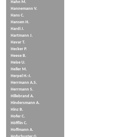
Hahn M.
Hannemann V.
Hans C.
Hansen H.
Hardi J.
Hartmann J.
Havar T.
Hecker P.
Heese B.
Heise U.
Heller M.
Herpel H.-J.
Herrmann A.S.
Herrmann S.
Hillebrand A.
Hindersmann A.
Hinz B.
Hofer C.
Höfflin C.
Hoffmann A.
Hofschuster G.