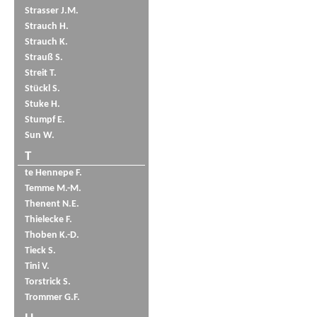
Strasser J.M.
Strauch H.
Strauch K.
Strauß S.
Streit T.
Stückl S.
Stuke H.
Stumpf E.
Sun W.
T
te Hennepe F.
Temme M.-M.
Thenent N.E.
Thielecke F.
Thoben K.-D.
Tieck S.
Tini V.
Torstrick S.
Trommer G.F.