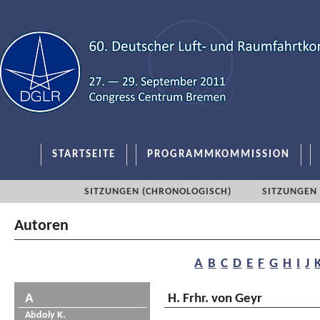
STARTSEITE
PROGRAMMKOMMISSION
SITZUNGEN (CHRONOLOGISCH)
SITZUNGEN 
Autoren
A
B
C
D
E
F
G
H
I
J
A
H. Frhr. von Geyr
Abdoly K.