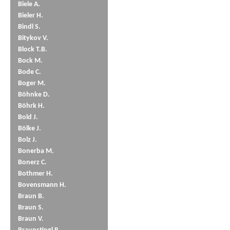
Biele A.
Bieler H.
Bindl S.
Bitykov V.
Block T.B.
Bock M.
Bode C.
Boger M.
Böhnke D.
Böhrk H.
Bold J.
Bölke J.
Bolz J.
Bonerba M.
Bonerz C.
Bothmer H.
Bovensmann H.
Braun B.
Braun S.
Braun V.