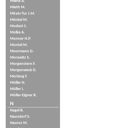
Miene A.
Mieth M.
Mirats-Tur J.M.
Möckel M.
Modest C.
Molke A.
Monner H.P.
Montel M.
Moormann D.
Morawitz S.
Morgenstern F.
Morgenweck D.
Morlang F.
Müller H.
Müller I.
Müller-Eigner R.
N
Nagel B.
Naundorf S.
Nauroz M.