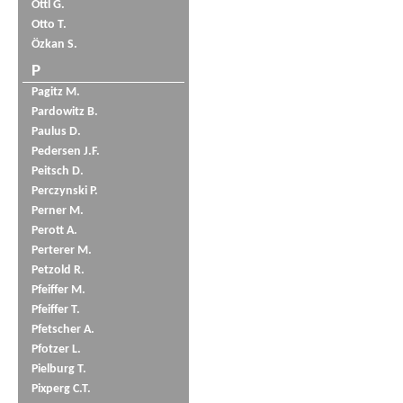
Öttl G.
Otto T.
Özkan S.
P
Pagitz M.
Pardowitz B.
Paulus D.
Pedersen J.F.
Peitsch D.
Perczynski P.
Perner M.
Perott A.
Perterer M.
Petzold R.
Pfeiffer M.
Pfeiffer T.
Pfetscher A.
Pfotzer L.
Pielburg T.
Pixperg C.T.