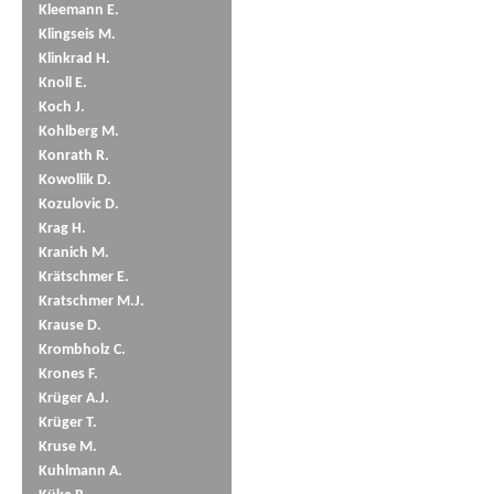
Kleemann E.
Klingseis M.
Klinkrad H.
Knoll E.
Koch J.
Kohlberg M.
Konrath R.
Kowollik D.
Kozulovic D.
Krag H.
Kranich M.
Krätschmer E.
Kratschmer M.J.
Krause D.
Krombholz C.
Krones F.
Krüger A.J.
Krüger T.
Kruse M.
Kuhlmann A.