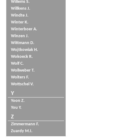
Willems S.
Willkens J.
Windte J.
Winter K.
Winterboer A.
Winzen J.
Wittmann D.
Wojtkowiak H.
Wokoeck R.
Wolf C.
Wollweber T.
Wolters F.
Wottschel V.
Y
Yoon Z.
You Y.
Z
Zimmermann F.
Zuardy M.I.