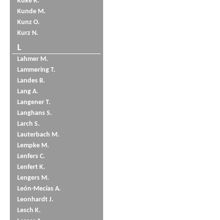
Küke R.
Kunde M.
Kunz O.
Kurz N.
L
Lahmer M.
Lammering T.
Landes B.
Lang A.
Langener T.
Langhans S.
Larch S.
Lauterbach M.
Lempke M.
Lenfers C.
Lenfert K.
Lengers M.
León-Mecías A.
Leonhardt J.
Lesch K.