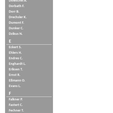
Doleschel A.
Dorbath F.
Dorr B.
Drechsler K.
Dumont F.
Dunker C.
Dzikus N.
E
Eckert S.
Ehlers H.
Endres C.
Enghardt L.
Eriksen T.
Ernst R.
Eßmann O.
Evans L.
F
Falkner P.
Fastert C.
Fechner T.