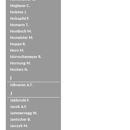
Höglauer C.
Holsten J.
Holzapfel F.
Homann T.
Hombsch M.
Homeister M.
Hoppe R.
Horn M.
Hörnschemeyer R.
Hornung M.
Hosters N.
I
Isikveren A.T.
J
Jablonski F.
Jacob A.F.
Jammernegg W.
Jantscher B.
Jarczyk M.