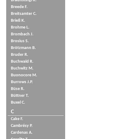
Braunstingl R.
Breede F.
Breitsamter C.
Brieß K.
Brohme L.
Brombach J.
Brosius S.
Brötzmann B.
Bruder R.
Buchwald R.
Buchwitz M.
Buonocore M.
Burrows J.P.
Büse R.
Büttner T.
Buxel C.
C
Cake F.
Cambrésy P.
Cardenas A.