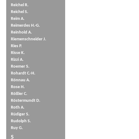
Reichel R.
Reichel S.
Reim A.
Reimerdes H.-G.
Reinhold A.
Riemenschneider J.
Ries P.
Risse K.
Rizzi A.
Roemer S.
Rohardt C.-H.
Rönnau A.
Rose H.
Rößler C.
Röstermundt D.
Roth A.
Rüdiger S.
Rudolph S.
Ruy G.
S