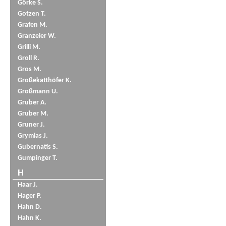
Görke S.
Gotzen T.
Grafen M.
Granzeier W.
Grilli M.
Groll R.
Gros M.
Großekatthöfer K.
Großmann U.
Gruber A.
Gruber M.
Gruner J.
Grymlas J.
Gubernatis S.
Gumpinger T.
H
Haar J.
Hager P.
Hahn D.
Hahn K.