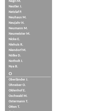
Negri M.
Nestler J.
Netzlaf P.
Neuhaus M.
Neujahr H.
Neumann M.
Neumeister M.
Nicke E.
Niehuis R.
Niendorf M.
Nölke D.
Notholt J.
Nya B.
O
Oberländer J.
Ohneiser O.
Oldenhof E.
Oschwald M.
Ostermann T.
Otten T.