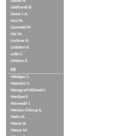
Lesser A.
Liebhardt B.
Lieser J.A.
Linz M.
Lipowski M
Litz M.
Luckner R.
Lüdders H.
Lulla C.
Lütjens K.
M
Mädiger C.
Malzahn S.
Marggraf-Micheel C.
Marliani F.
Maywald T.
Mesejo-Chiong A.
Metz M.
Meyer B.
Meyer M.