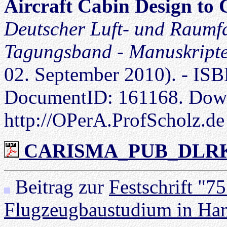
Aircraft Cabin Design to
Deutscher Luft- und Raumf
Tagungsband - Manuskript
02. September 2010). - IS
DocumentID: 161168. Dow
http://OPerA.ProfScholz.de
CARISMA_PUB_DLRK_1
Beitrag zur
Festschrift "75
Flugzeugbaustudium in Ha