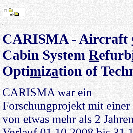
CARISMA - Aircraft
Cabin System
R
efurb
Opti
m
iz
a
tion of Tech
CARISMA war ein
Forschungprojekt mit einer
von etwas mehr als 2 Jahren
Vorlauf 01.10.2008 bis 31.