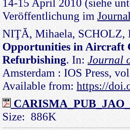
14-15 April 2010 (siehe un
Veröffentlichung im
Journa
NIŢĂ, Mihaela, SCHOLZ, D
Opportunities in Aircraf
Refurbishing
. In:
Journal 
Amsterdam : IOS Press, vol
Available from:
https://do
CARISMA_PUB_JAO_Vo
Size: 886K