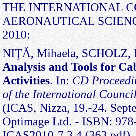
THE INTERNATIONAL C
AERONAUTICAL SCIENCES,
2010:
NIŢĂ, Mihaela, SCHOLZ, D
Analysis and Tools for Ca
Activities
. In:
CD Proceedin
of the International Counci
(ICAS, Nizza, 19.-24. Sept
Optimage Ltd. - ISBN: 978
ICAS2010-7.3.4 (363.pdf). 