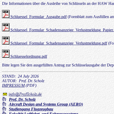
Die Informationen über die Ausleihe von Schlüsseln an der HAW Hamb
Schluessel_Formular_Ausgabe.pdf
(Formblatt zum Ausfüllen a
Schluessel_Formular_Schadensanzeige_Verlustmeldung_Papier.
Schluessel_Formular_Schadensanzeige_Verlustmeldung.pdf
(Fo
Schluesselordnung.pdf
Bitte legen Sie den ausgefüllten Antrag zur Schlüsselausgabe der Dep
STAND: 24 July 2026
AUTOR: Prof. Dr. Scholz
IMPRESSUM
(PDF)
Prof. Dr. Scholz
Aircraft Design and Systems Group (AERO)
Studiengang Flugzeugbau
Fakultät Luftfahrt- und Fahrzeugsysteme