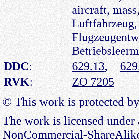
aircraft, mas
Luftfahrzeug,
Flugzeugentwu
Betriebsleerm
DDC
:
629.13
,
629
RVK
:
ZO 7205
© This work is protected b
The work is licensed under
NonCommercial-ShareAlike 