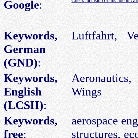
Check inclusion of this title in Go
Google
:
Keywords,
Luftfahrt, V
German
(GND)
:
Keywords,
Aeronautics,
English
Wings
(LCSH)
:
Keywords,
aerospace eng
free
:
structures, 