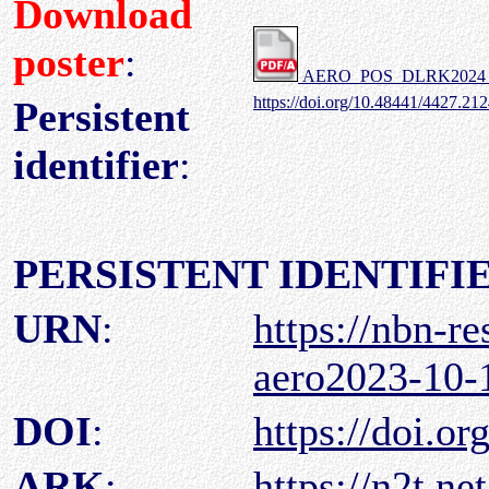
Download
poster
:
AERO_POS_DLRK2024_Flu
https://doi.org/10.48441/4427.21
Persistent
identifier
:
PERSISTENT IDENTIFI
URN
:
https://nbn-r
aero2023-10-
DOI
:
https://doi.o
ARK
:
https://n2t.n