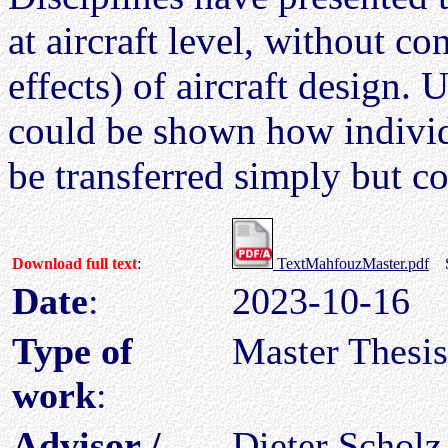
at aircraft level, without co
effects) of aircraft design. 
could be shown how individ
be transferred simply but cor
Download full text
:
TextMahfouzMaster.pdf
Si
Date
:
2023-10-16
Type of
Master Thesis
work
:
Advisor /
Dieter Scholz