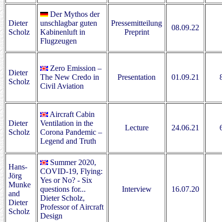
Der Mythos der
Dieter
unschlagbar guten
Pressemitteilung
08.09.22
Scholz
Kabinenluft in
Preprint
Flugzeugen
Zero Emission –
Dieter
The New Credo in
Presentation
01.09.21
Scholz
Civil Aviation
Aircraft Cabin
Dieter
Ventilation in the
Lecture
24.06.21
Scholz
Corona Pandemic –
Legend and Truth
Summer 2020,
Hans-
COVID-19, Flying:
Jörg
Yes or No? - Six
Munke
questions for...
Interview
16.07.20
and
Dieter Scholz,
Dieter
Professor of Aircraft
Scholz
Design