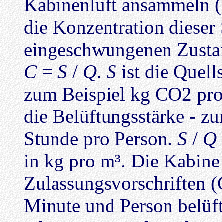
Kabinenluft ansammeln (C
die Konzentration dieser 
eingeschwungenen Zustan
C
=
S
/
Q
.
S
ist die Quell
zum Beispiel kg CO2 pro
die Belüftungsstärke - zu
Stunde pro Person.
S
/
Q
in kg pro m³. Die Kabin
Zulassungsvorschriften (
Minute und Person belüft