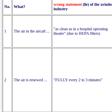
wrong statement
(lie) of the aviati
No.
What?
industry
"as clean as in a hospital operating
1
The air in the aircaft ...
theatre" (due to HEPA filters)
2
The air is renewed ...
"FULLY every 2 to 3 minutes"