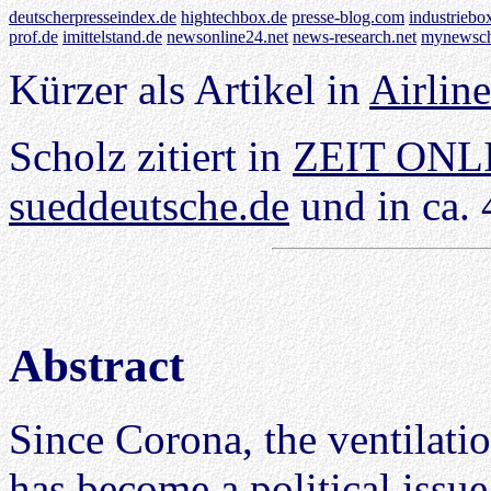
deutscherpresseindex.de
hightechbox.de
presse-blog.com
industriebo
prof.de
imittelstand.de
newsonline24.net
news-research.net
mynewsch
Kürzer als Artikel in
Airline
Scholz zitiert in
ZEIT ONL
sueddeutsche.de
und in ca. 
Abstract
Since Corona, the ventilatio
has become a political issue.