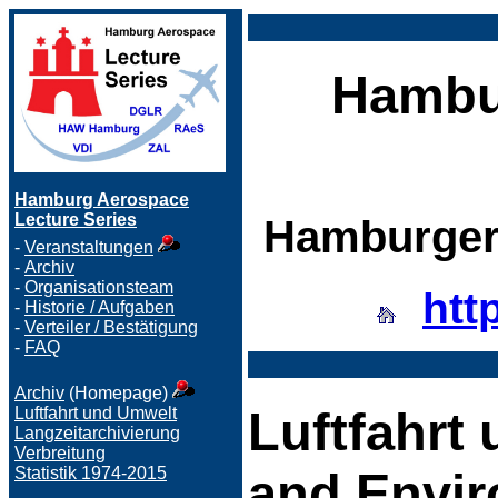
Hambu
Hamburg Aerospace
Lecture Series
Hamburger 
-
Veranstaltungen
-
Archiv
-
Organisationsteam
htt
-
Historie / Aufgaben
-
Verteiler / Bestätigung
-
FAQ
Archiv
(Homepage)
Luftfahrt 
Luftfahrt und Umwelt
Langzeitarchivierung
Verbreitung
and Envi
Statistik 1974-2015