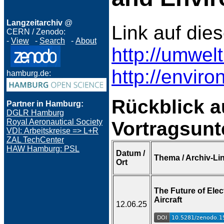
Langzeitarchiv
@
Link auf dies
CERN / Zenodo:
-
View
-
Search
-
About
http://umwel
http://envir
hamburg.de:
Rückblick a
Partner in Hamburg:
DGLR Hamburg
Royal Aeronautical Society
Vortragsun
VDI: Arbeitskreise => L+R
ZAL TechCenter
HAW Hamburg: PSL
Datum /
Thema / Archiv-Li
Ort
The Future of Elec
Aircraft
12.06.25