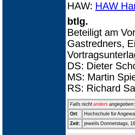
HAW:
HAW Ha
btlg.
Beteiligt am Vo
Gastredners, Ei
Vortragsunterl
DS: Dieter Sc
MS: Martin Sp
RS: Richard S
Falls nicht
anders
angegeben:
Ort
:
Hochschule für Angewan
Zeit:
jeweils Donnerstags, 18