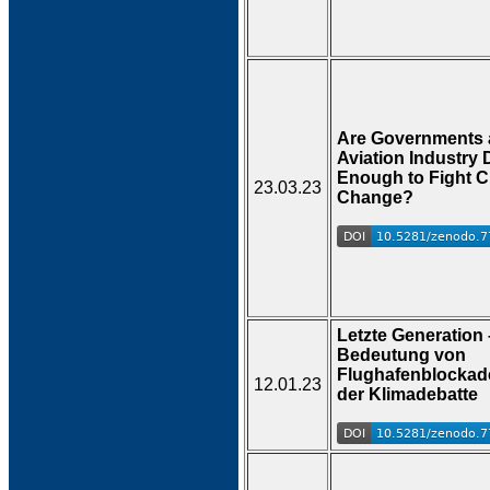
Are Governments
Aviation Industry
Enough to Fight C
23.03.23
Change?
Letzte Generation 
Bedeutung von
Flughafenblockad
12.01.23
der Klimadebatte