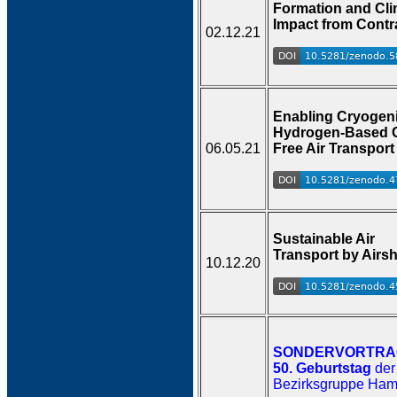
Formation and Cli
Impact from Contra
02.12.21
Enabling Cryogen
Hydrogen-Based 
06.05.21
Free Air Transport
Sustainable Air
Transport by Airs
10.12.20
SONDERVORTRA
50. Geburtstag
der
Bezirksgruppe Ha