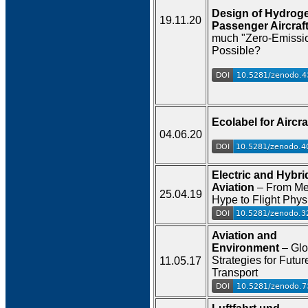
Design of Hydrog
19.11.20
Passenger Aircraf
much "Zero-Emissio
Possible?
Ecolabel for Aircra
04.06.20
Electric and Hybri
Aviation
– From Me
25.04.19
Hype to Flight Phys
Aviation and
Environment
– Glo
Strategies for Futur
11.05.17
Transport