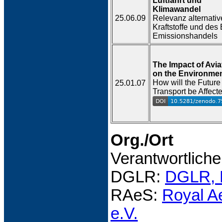
Luftfahrt und
Klimawandel
25.06.09
Relevanz alternativ
Kraftstoffe und des
Emissionshandels
The Impact of Avia
on the Environme
How will the Future 
25.01.07
Transport be Affect
Org./Ort
Verantwortliche
DGLR:
DGLR, 
RAeS:
Royal A
e.V.