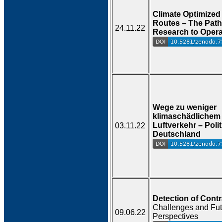
Climate Optimized 
Routes – The Path
24.11.22
Research to Opera
Wege zu weniger
klimaschädlichem
Luftverkehr – Polit
03.11.22
Deutschland
Detection of Contr
Challenges and Fut
09.06.22
Perspectives