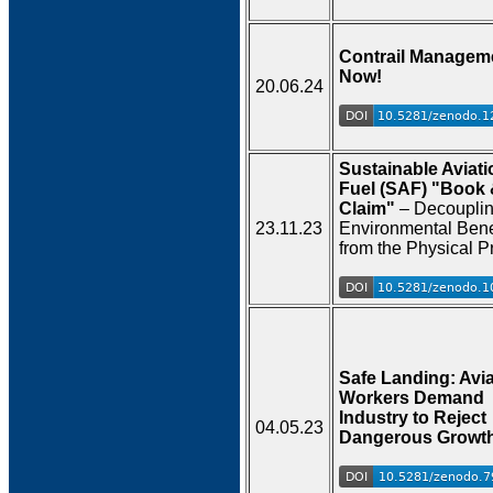
Contrail Managem
Now!
20.06.24
Sustainable Aviati
Fuel (SAF) "Book
Claim"
– Decouplin
23.11.23
Environmental Bene
from the Physical P
Safe Landing: Avia
Workers Demand
Industry to Reject
04.05.23
Dangerous Growt