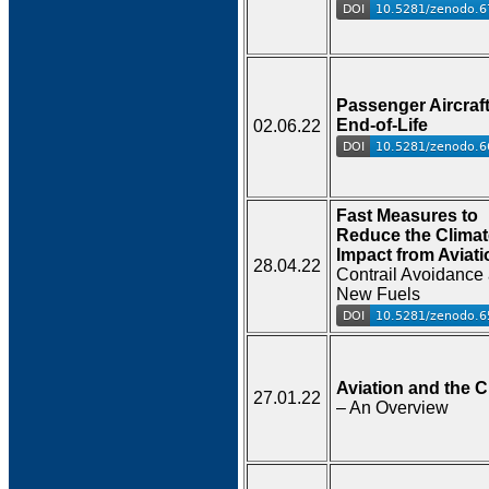
Passenger Aircraft
End-of-Life
02.06.22
Fast Measures to
Reduce the Climat
Impact from Aviati
28.04.22
Contrail Avoidance
New Fuels
Aviation and the C
27.01.22
– An Overview